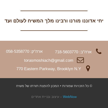
יחי אדוננו מורנו ורבינו מלך המשיח לעולם ועד
ארה"ק: 058-5358770
ארה"ב: 718-5603770
torasmoshiach@gmail.com
770 Eastern Parkway, Brooklyn N.Y
© כל הזכויות שמורות • המכון להפצת תורתו של משיח
WebNow
– עיצוב ובניית אתרים