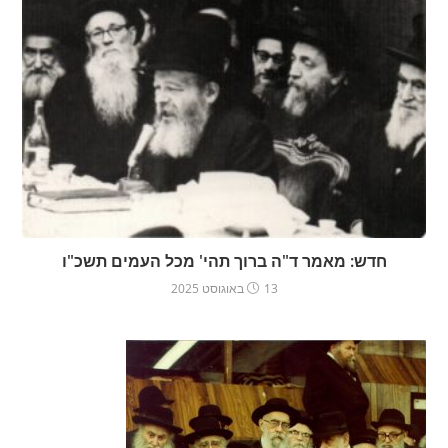
חדש: מאמר ד"ה ברוך תהי' מכל העמים תשכ"ו
13 באוגוסט 2025