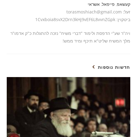
קעשאפ
,
פייפאל
,
אשראי
זעל: torasmoshiach@gmail.com
ביטקוין: 1Cvxboia8svX2Drn3kHj9vEF6L8vvnZGpk
ויה"ר שע"י הדפסת ולימוד "דברי משיח" נזכה להתגלות כ"ק אדמו"ר
מלך המשיח שליט"א תיכף ומיד ממש!
חדשות נוספות