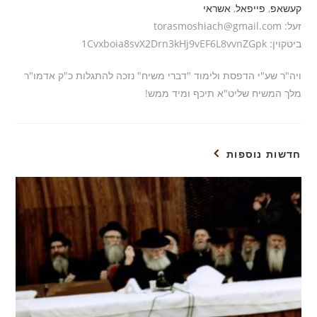
קעשאפ
,
פייפאל
,
אשראי
זעל: torasmoshiach@gmail.com
ביטקוין: 1Cvxboia8svX2Drn3kHj9vEF6L8vvnZGpk
ויה"ר שע"י הדפסת ולימוד "דברי משיח" נזכה להתגלות כ"ק אדמו"ר
מלך המשיח שליט"א תיכף ומיד ממש!
חדשות נוספות