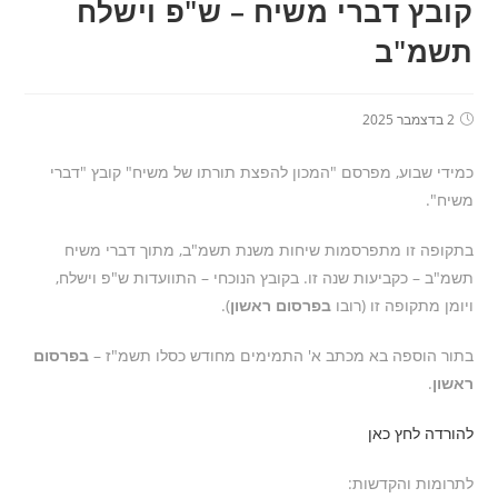
קובץ דברי משיח – ש"פ וישלח
תשמ"ב
2 בדצמבר 2025
כמידי שבוע, מפרסם "המכון להפצת תורתו של משיח" קובץ "דברי
משיח".
בתקופה זו מתפרסמות שיחות משנת תשמ"ב, מתוך דברי משיח
תשמ"ב – כקביעות שנה זו. בקובץ הנוכחי – התוועדות ש"פ וישלח,
ויומן מתקופה זו (רובו
בפרסום ראשון
).
בתור הוספה בא מכתב א' התמימים מחודש כסלו תשמ"ז –
בפרסום
ראשון
.
להורדה לחץ כאן
לתרומות והקדשות: