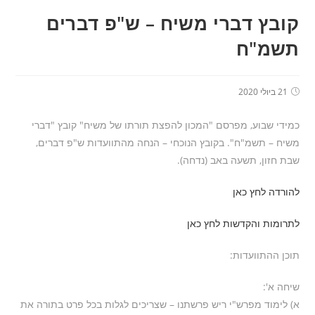
קובץ דברי משיח – ש"פ דברים
תשמ"ח
21 ביולי 2020
כמידי שבוע, מפרסם "המכון להפצת תורתו של משיח" קובץ "דברי
משיח – תשמ"ח". בקובץ הנוכחי – הנחה מהתוועדות ש"פ דברים,
שבת חזון, תשעה באב (נדחה).
להורדה לחץ כאן
לתרומות והקדשות לחץ כאן
תוכן ההתוועדות:
שיחה א':
א) לימוד מפרש"י ריש פרשתנו – שצריכים לגלות בכל פרט בתורה את