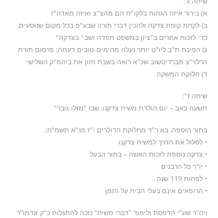
שיחה ג':
א) בירור איזה הגהות בלקו"ת הם מהצ"צ ואיזה מאדה"ז
ב) לקחת קופת צדקה ולהכין דברי תורה שבע"פ בכל מקום שנוסעים,
כדי לזכות אחרים ב"ציון במשפט תפדה ושבי' בצדקה"
ג) הפיכת ת"ב ליו"ט יותר נעלה מהימים-טובים דעתה; פרסום תורת
הרלוי"צ מברדיטשוב שכ"א רואה בשבת חזון את ביהמ"ק השלישי
ד) חלוקת המשקה
שיחה ד':
תשעה באב – יום הולדת משיח צדקנו, שבו "מזלו גובר"
בתור הוספה, בא ר"ד מחלוקת הדולרים י"ז מנ"א תשמ"ח:
• לסלול את הדרך למשיח צדקנו
• צדקה נוספת לזכות האשה – בתור הבעל
• יו"ר כל הרבנים
• לפחות 119 שנה
• הרופאים אינם בעלי הבית על הזמן
ויה"ר שע"י הדפסת ולימוד "דברי משיח" נזכה להתגלות כ"ק אדמו"ר