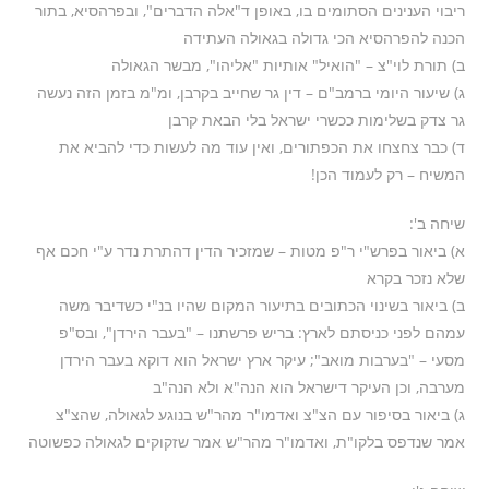
ריבוי הענינים הסתומים בו, באופן ד"אלה הדברים", ובפרהסיא, בתור
הכנה להפרהסיא הכי גדולה בגאולה העתידה
ב) תורת לוי"צ – "הואיל" אותיות "אליהו", מבשר הגאולה
ג) שיעור היומי ברמב"ם – דין גר שחייב בקרבן, ומ"מ בזמן הזה נעשה
גר צדק בשלימות ככשרי ישראל בלי הבאת קרבן
ד) כבר צחצחו את הכפתורים, ואין עוד מה לעשות כדי להביא את
המשיח – רק לעמוד הכן!
שיחה ב':
א) ביאור בפרש"י ר"פ מטות – שמזכיר הדין דהתרת נדר ע"י חכם אף
שלא נזכר בקרא
ב) ביאור בשינוי הכתובים בתיעור המקום שהיו בנ"י כשדיבר משה
עמהם לפני כניסתם לארץ: בריש פרשתנו – "בעבר הירדן", ובס"פ
מסעי – "בערבות מואב"; עיקר ארץ ישראל הוא דוקא בעבר הירדן
מערבה, וכן העיקר דישראל הוא הנה"א ולא הנה"ב
ג) ביאור בסיפור עם הצ"צ ואדמו"ר מהר"ש בנוגע לגאולה, שהצ"צ
אמר שנדפס בלקו"ת, ואדמו"ר מהר"ש אמר שזקוקים לגאולה כפשוטה