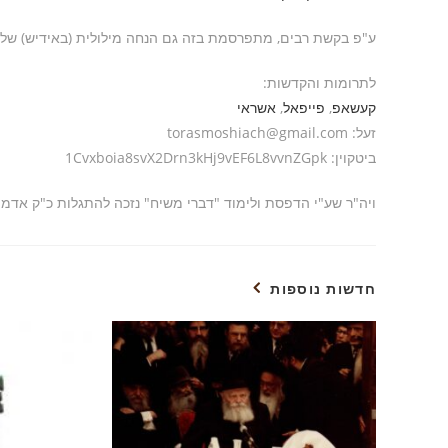
ע"פ בקשת רבים, מתפרסמת בזה גם הנחה מילולית (באידיש) ש
לתרומות והקדשות:
קעשאפ
,
פייפאל
,
אשראי
זעל: torasmoshiach@gmail.com
ביטקוין: 1Cvxboia8svX2Drn3kHj9vEF6L8vvnZGpk
ויה"ר שע"י הדפסת ולימוד "דברי משיח" נזכה להתגלות כ"ק אדמ
חדשות נוספות