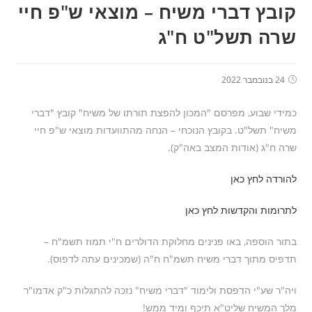
קובץ דברי משיח – מוצאי ש"פ חיי
שרה תשל"ט ח"ג
24 בנובמבר 2022
כמידי שבוע, מפרסם "המכון להפצת תורתו של משיח" קובץ "דברי
משיח" תשל"ט. בקובץ הנוכחי – הנחה מהתוועדות מוצאי ש"פ חיי
שרה ח"ג (אודות המצב באה"ק).
להורדה לחץ כאן
לתרומות והקדשות לחץ כאן
בתור הוספה, באו פנינים מחלוקת הדולרים ח"י תמוז תשמ"ח –
תדפיס מתוך דברי משיח תשמ"ח ח"ה (שמכינים עתה לדפוס).
ויה"ר שע"י הדפסת ולימוד "דברי משיח" נזכה להתגלות כ"ק אדמו"ר
מלך המשיח שליט"א תיכף ומיד ממש!