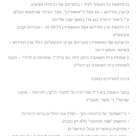
ב) הדגשת כל האמור לעיל – בתורתם של רבותינו נשיאינו
ג) ענין החידוש – גם אצל ה"אושפיזין", מצד העילוי שניתוסף אצלם
ע"י לימוד התורה בגן עדן במשך שנה שלימה
ד) הדגשת ענין החידוש אצל האושפיזין דלילה זה – אברהם אבינו
והבעש"ט
ה) ענינם של האושפיזין (אברהם אבינו והבעש"ט), כולל ענין החידוש –
בשיעור חומש היומי
ו) שמחת בית השואבה בזמן הזה, גם ברה"ר, שמהפכים לרה"י – הכנה
לשמחת בית השואבה בביהמ"ק
ברכה לאורחים בסוכה
בתור הוספה, בא ר"ד מה"יחידות" לחברי ה"קרן לפיתוח – מחנה
ישראל", ד' תשרי תשמ"ז:
• ה"תשלום" על ברכותיו הק' – לגדל את הילדים ברוח היהדות
• הדגשת "שנה מתוקה" (ולא רק טובה)
• מתיקות במוצרים ובכל המישורים