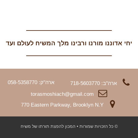
יחי אדוננו מורנו ורבינו מלך המשיח לעולם ועד
ארה"ק: 058-5358770
ארה"ב: 718-5603770
torasmoshiach@gmail.com
770 Eastern Parkway, Brooklyn N.Y
© כל הזכויות שמורות • המכון להפצת תורתו של משיח