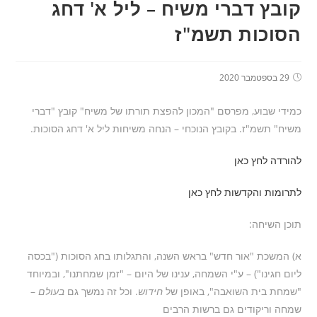
קובץ דברי משיח – ליל א' דחג
הסוכות תשמ"ז
29 בספטמבר 2020
כמידי שבוע, מפרסם "המכון להפצת תורתו של משיח" קובץ "דברי
משיח" תשמ"ז. בקובץ הנוכחי – הנחה משיחות ליל א' דחג הסוכות.
להורדה לחץ כאן
לתרומות והקדשות לחץ כאן
תוכן השיחה:
א) המשכת "אור חדש" בראש השנה, והתגלותו בחג הסוכות ("בכסה
ליום חגינו") – ע"י השמחה, ענינו של היום – "זמן שמחתנו", ובמיוחד
"שמחת בית השואבה", באופן של
חידוש
. וכל זה נמשך גם
בעולם
–
שמחה וריקודים גם ברשות הרבים