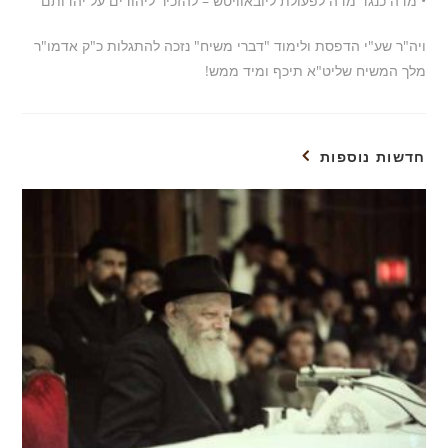
• מדה כנגד מדה לפעולת ליובאוויטש – להזכיר ליהודים על יהדותם
ויה"ר שע"י הדפסת ולימוד "דברי משיח" נזכה להתגלות כ"ק אדמו"ר
מלך המשיח שליט"א תיכף ומיד ממש!
חדשות נוספות