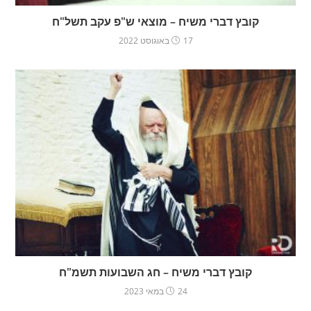
קובץ דברי משיח – מוצאי ש"פ עקב תשל"ח
17 באוגוסט 2022
קובץ דברי משיח – חג השבועות תשמ"ח
24 במאי 2023