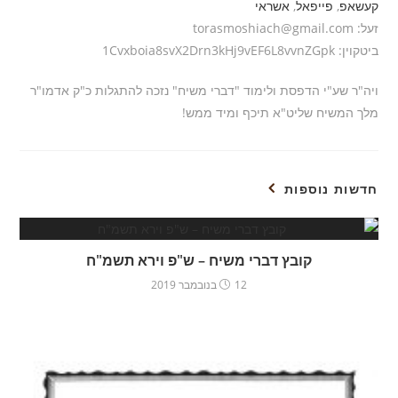
קעשאפ
,
פייפאל
,
אשראי
זעל: torasmoshiach@gmail.com
ביטקוין: 1Cvxboia8svX2Drn3kHj9vEF6L8vvnZGpk
ויה"ר שע"י הדפסת ולימוד "דברי משיח" נזכה להתגלות כ"ק אדמו"ר
מלך המשיח שליט"א תיכף ומיד ממש!
חדשות נוספות
קובץ דברי משיח – ש"פ וירא תשמ"ח
12 בנובמבר 2019