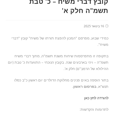
קובץ דברי משיח – כ' טבת
תשמ"ה חלק א'
16 בינואר 2025
כמידי שבוע, מפרסם "המכון להפצת תורתו של משיח" קובץ "דברי
משיח".
בתקופה זו מתפרסמות שיחות משנת תשמ"ה, מתוך דברי משיח
תשמ"ה – ויהי בארבעים שנה. בקובץ הנוכחי – התוועדות כ' טבת (יום
ההילולא של הרמב"ם) חלק א'.
בתור הוספה באים פנינים מחלוקת הדולרים יום ראשון כ"ב כסלו
תנש"א,
בפרסום ראשון
.
להורדה לחץ כאן
לתרומות והקדשות: