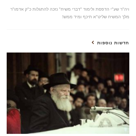
ויה"ר שע"י הדפסת ולימוד "דברי משיח" נזכה להתגלות כ"ק אדמו"ר
מלך המשיח שליט"א תיכף ומיד ממש!
חדשות נוספות