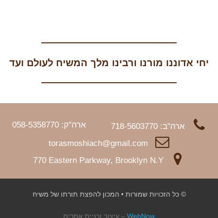
יחי אדוננו מורנו ורבינו מלך המשיח לעולם ועד
ארה"ק: 058-5358770
ארה"ב: 718-5603770
torasmoshiach@gmail.com
770 Eastern Parkway, Brooklyn N.Y
© כל הזכויות שמורות • המכון להפצת תורתו של משיח
WebNow
– עיצוב ובניית אתרים