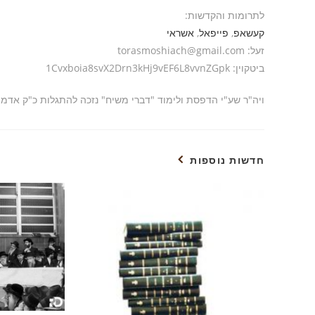
לתרומות והקדשות:
קעשאפ
,
פייפאל
,
אשראי
זעל: torasmoshiach@gmail.com
ביטקוין: 1Cvxboia8svX2Drn3kHj9vEF6L8vvnZGpk
ויה"ר שע"י הדפסת ולימוד "דברי משיח" נזכה להתגלות כ"ק אדמ
חדשות נוספות