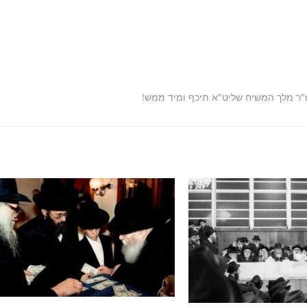
ו"ר מלך המשיח שליט"א תיכף ומיד ממש!