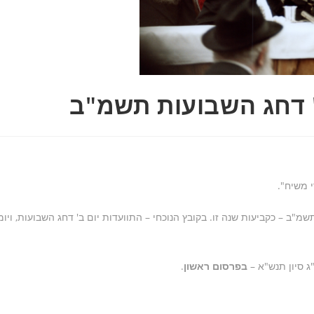
' דחג השבועות תשמ"ב
 משיח".
 – כקביעות שנה זו. בקובץ הנוכחי – התוועדות יום ב' דחג השבועות, ויומ
ג סיון תנש"א –
בפרסום ראשון
.