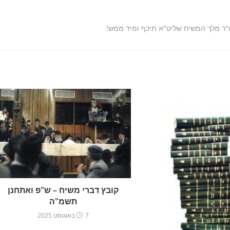
ו"ר מלך המשיח שליט"א תיכף ומיד ממש!
קובץ דברי משיח – ש"פ ואתחנן
תשמ"ה
7 באוגוסט 2025