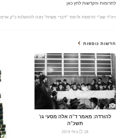
לתרומות והקדשות לחץ כאן
ויה"ר שע"י הדפסת ולימוד "דברי משיח" נזכה להתגלות כ"ק אדמ
חדשות נוספות
להורדה: מאמר ד"ה אלה מסעי גו'
תשכ"ה
28 ביולי 2019