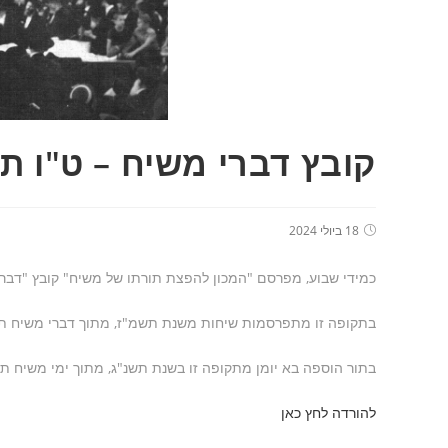
קובץ דברי משיח – ט"ו ת
18 ביולי 2024
כמידי שבוע, מפרסם "המכון להפצת תורתו של משיח" קובץ "דברי
בתקופה זו מתפרסמות שיחות משנת תשמ"ז, מתוך דברי משיח תשמ
בתור הוספה בא יומן מתקופה זו בשנת תשנ"ג, מתוך ימי משיח ת
להורדה לחץ כאן