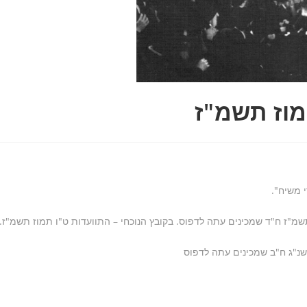
מוז תשמ"ז
 משיח".
"ז ח"ד שמכינים עתה לדפוס. בקובץ הנוכחי – התוועדות ט"ו תמוז תשמ"ז.
שנ"ג ח"ב שמכינים עתה לדפוס