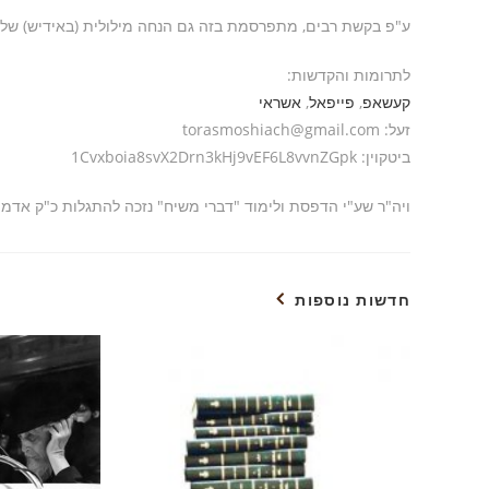
ע"פ בקשת רבים, מתפרסמת בזה גם הנחה מילולית (באידיש) ש
לתרומות והקדשות:
קעשאפ
,
פייפאל
,
אשראי
זעל: torasmoshiach@gmail.com
ביטקוין: 1Cvxboia8svX2Drn3kHj9vEF6L8vvnZGpk
ויה"ר שע"י הדפסת ולימוד "דברי משיח" נזכה להתגלות כ"ק אדמ
חדשות נוספות