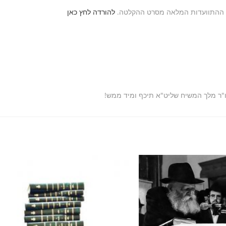
ל ההתוועדות המלאה מסרט ההקלטה.
להורדה לחץ כאן
ו"ר מלך המשיח שליט"א תיכף ומיד ממש!