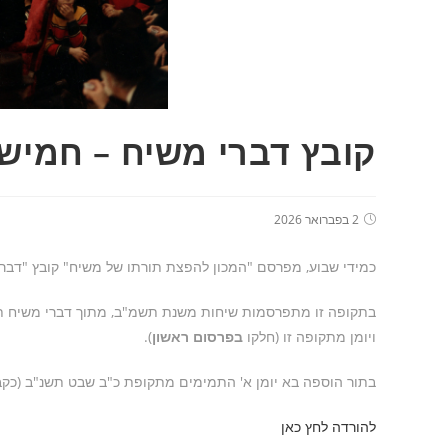
קובץ דברי משיח – חמי
2 בפברואר 2026
כמידי שבוע, מפרסם "המכון להפצת תורתו של משיח" קובץ "דברי
בתקופה זו מתפרסמות שיחות משנת תשמ"ב, מתוך דברי משיח תשמ
ויומן מתקופה זו (חלקו
בפרסום ראשון
).
בתור הוספה בא יומן א' התמימים מתקופת כ"ב שבט תשנ"ב (כקבי
להורדה לחץ כאן