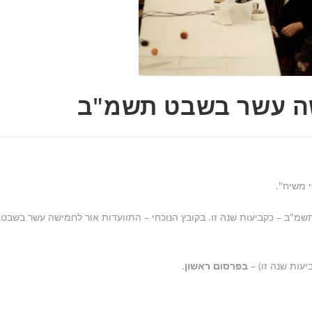
שה עשר בשבט תשמ"ב
 משיח".
"ב – כקביעות שנה זו. בקובץ הנוכחי – התוועדות אור לחמישה עשר בשבט,
עות שנה זו) –
בפרסום ראשון
.