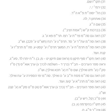
31) תקו״ז שם.
32) ירמי׳ י, י.
33) הל׳ יסוה״ת פ״א ה״ד.
34) ואתחנן ד, לה.
35) שם ה״ג.
36) בברכות ק״ש (״אמת ויציב״).
37) ראה גם סה״מ פר״ת ע׳ רצז. תר״פ-פא ע׳ ג.
38) ראה סה״מ עת״ר ע׳ סד. תרפ״ג ע׳ רנח (תש״ט ע׳ 229). וש״נ.
39) ראה סה״מ תרמ״ח ע׳ רז. המשך תרס״ו ע׳ קסט-ע. סה״מ תרפ״ז ע׳
קנח. ועוד.
40) ראה תקו״ז סוף תיקון נז (וראה שם תיקון יט – מ, ב). ז״ח יתרו לד, סע״ג.
וראה ספר הערכים – חב״ד (כרך ד – השלמה לכרך ג) ערך אוא״ס (ד) ס״ז
סק״ו (ע׳ תיט ואילך). שם ס״ח (ע׳ תכא ואילך). וש״נ.
41) ראה גם סה״מ פסח ח״ב ע׳ כו ואילך. סה״מ ימי הספירה ע׳ עח ואילך.
42) ראה סה״מ תרנ״א ע׳ קעז. ועוד.
43) ראה ספר הערכים – חב״ד (כרך ג) ערך אוא״ס (א) ס״ט סק״א (ע׳ קט).
וש״נ.
44) ס״כ (קל, ריש ע״ב).
45) תקו״ז בהקדמה (ג, ב).
46) איכ״ר פ״ג, ח.