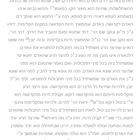
האדם באדם, דדם האדם הוא חיות דקדושה, שהוא החיות של כללות
27
ההשתלשלות, שחיות הוא מאור הקו, כמאמר
וההוא נביעו איהו
כנשמתא לגופא דאיהי חיים לגופא, הנה ע״י החטא הוא שופך דם
האדם דקדושה, באדם, שממשיך חיות הקדושה במקום הקליפות. דזהו
ג״כ מ״ש ונוקב שם הוי׳, דמי שחטא ופגם והעביר את הדרך, דרך הוי׳,
28
הוא נוקב שם הוי׳ כנ״ל, שממשיך חיות בקליפות. ובזה יובן
מה שאנו
רואים שהיצר הרע משתדל בכמה תחבולות להחטיא את האדם,
דלכאורה אינו מובן מה זה נוגע כ״כ להיצר הרע שהאדם יחטא עד
שמשתדל בזה בכל מיני תחבולות, ואם נאמר שהטעם הוא מפני
שהיצר הרע שונא את האדם, הנה זה גופא צריך להבין, למה הוא שונא
כ״כ את האדם עד שמשתדל בכל מיני תחבולות להחטיאו. ולפי הנ״ל
יובן, דלהיות שחיות כל הדברים הוא מהקדושה, וגם היצר הרע
והקליפות חיותם הוא מהקדושה דוקא, וקבלת חיות מהקדושה הוא
29
ע״י ביטול דוקא כמ״ש
יראת הוי׳ לחיים, ולהיות שהקליפות אינם
רוצים להיות בביטול, לזאת הם משתדלים בכל מיני תחבולות שהאדם
30
יחטא, כדי שעי״ז יקבלו חיות. וזהו ג״כ מה דאיתא
שהיצר הרע יורד
למטה ומתעה ועולה למעלה ומרגיז, היינו שבתחילה הוא יורד ומסטין
את האדם לחטוא, ואח״כ הוא עולה ומקטרג, שהחיות שנמשך ע״י