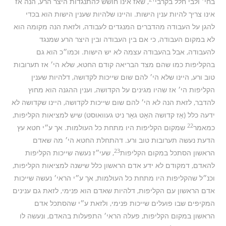
בחי׳ ולבי חלל בקרבי
, שאז אינו חושש להתנגדות היצר הרע, הנה אז
אינו צריך להיות ענין הישות. והיינו שלהיות שענין הישות הוא בכדי
להגן על העבודה מהדברים המנגדים לעבודה, ולזאת הנה מקומה הוא
לא במקום העבודה, כי אם בין העבודה ובין היצר הרע שמנגד
להעבודה, אבל בהעבודה עצמה לא יש הישות. וכמו״כ הוא גם
בהקליפות כמו שהם מצד הבריאה קודם החטא, שלא הי׳ אז תערובות
טוב ורע, היינו שלא הי׳ להם שום שייכות לקדושה, דלהיות שענין
הקליפות הי׳ אז שהיו מגינים על הקדושה, וענין ההגנה הוא מחוץ
להדבר, לזאת הנה לא הי׳ להם שום שייכות לקדושה, היינו שקדושה לא
ידעה כלל (אַז קדושה האָט גאָר ניט געוואוסט) שיש למציאות הקליפות,
22
כמאמר
שמקום הקליפות היו מתחת כל העולמות. אך ע״י חטא עץ
הדעת נעשה תערובות טוב ורע. דהתחלת החטא הי׳ מה שאדם
23
הראשון הסתכל במקום הקליפות
, שעי״ז נעשה שייכות הקליפות
להאדם, דמקודם לא ידע אדם הראשון כלל שישנה למציאות הקליפות,
וכנ״ל שהקליפות היו מתחת כל העולמות, אך ע״י הראי׳ נעשה שייכות
אדם הראשון עם הקליפות, דלהיות שאדם הוא פנימי, לזאת גם ענינים
המקיפים שבו פועלים שייכות פנימי, ולזאת ע״י שהסתכל אדם
הראשון במקום הקליפות, פעלה הראי׳ התפעלות בהאדם, ונעשה לו