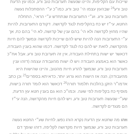
שייכות עם הקליפות, והיינו שנעשה תערובות טוב ורע, וכמו עץ הדעת
24
טוב ורע
שבהעץ עצמו הי׳ טוב ורע, כמו״כ ע״י ההסתכלות נעשה
תערובות טוב ורע. וע״י התערובות שנתחדש ע״י הראי׳, התחלת
החטא, עי״ז יש כח בהקליפות לנגד לקדושה. דקודם התערובות, להיות
שהיו מחוץ לקדושה ולא הי׳ בהם ענין של קדושה, לא הי׳ בהם כח, אך
ע״י התערובות הנה להיות שיש להם שייכות לקדושה ונמשך להם חיות
מהקדושה, לזאת יש להם כח לנגד לקדושה. דכמו שהוא בענין העבודה,
דכאשר יש ישות בתחילת העבודה, אין זה תערובת טוב ורע, אבל אח״כ
כאשר הוא באמצע העבודה ויש לו ישות מהעבודה עצמה (דזהו ענין
תערובות טוב ורע, שנמשך להרע חיות מהטוב, והיינו שהישות היא
25
מהעבודה), הנה אז הישות הוא גרוע יותר, כדאיתא בספרים
וכן כתב
26
אדמו״ר הזקן בהלכות תלמוד תורה
דכאשר הוא לומד תורה בישות,
מוסיף כח בקליפות לפי שעה. וכמו״כ הוא גם בענין חטא עץ הדעת,
שע״י שנעשה תערובות טוב ורע, ויש להם חיות מהקדושה, הנה עי״ז
הם מנגדים לקדושה.
וזהו
מה שחטא עץ הדעת נקרא הורג נפש, לחיות שע״י החטא נעשה
תערובות טוב ורע, שנמשך חיות מקדושה לקליפה, דזהו שופך דם