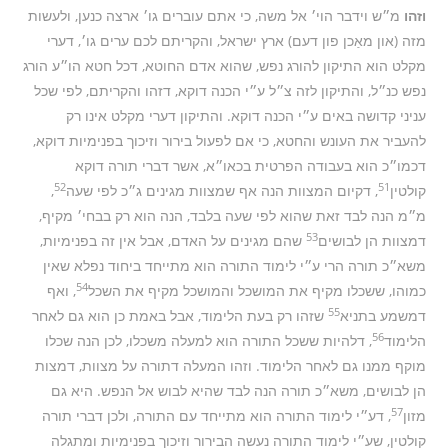
וזהו
מ״ש וידבר הוי׳ אל משה, כי אתם עוברים גו׳ ארצה כנען, ולעשות
מזה (און מאַכן פון דעם) ארץ ישראל, והקריתם לכם ערים גו׳, דערי
מקלט הוא התיקון להורג נפש, שהוא אדם החוטא, דכל חטא הו״ע הורג
נפש כנ״ל, והתיקון לזה צ״ל ע״י הכנה דוקא, דזהו והקריתם, לפי שכל
עניני קדושה באים ע״י הכנה דוקא. והתיקון דערי מקלט אינו רק
להעביר את העונש והחטא, כי אם לפעול בירור וזיכוך בפנימיות דוקא,
דכמו״כ הוא בעבודה הפרטית בכאו״א, אשר דברי תורה דוקא
52
51
קולטין
, דקיום המצוות הנה אף שמצוות מגינים ג״כ לפי שעה
,
מ״מ הנה לבד זאת שהוא לפי שעה בלבד, הנה הוא רק בבחי׳ מקיף,
53
דמצוות הן לבושים
שהם מגינים על האדם, אבל אין זה בפנימיות,
משא״כ תורה הרי ע״י לימוד התורה הוא מתייחד ביחוד נפלא שאין
54
כמוהו, ששכלו מקיף את המושכל והמושכל מקיף את השכל
, ואף
55
דמשמע בתניא
שזהו רק בעת הלימוד, אבל באמת כן הוא גם לאחר
56
הלימוד
, דלהיות ששכל התורה הוא למעלה משכלו, לכן הנה שכלו
מוקף ממנו גם לאחר הלימוד. וזהו המעלה דתורה על מצוות, דמצות
הן לבושים, משא״כ תורה הנה לבד שהיא לבוש אל הנפש. היא גם
57
מזון
, דע״י לימוד התורה הוא מתייחד עם התורה, ולכן דברי תורה
קולטין, שע״י לימוד התורה נעשה הבירור וזיכוך בפנימיות ומתגלה