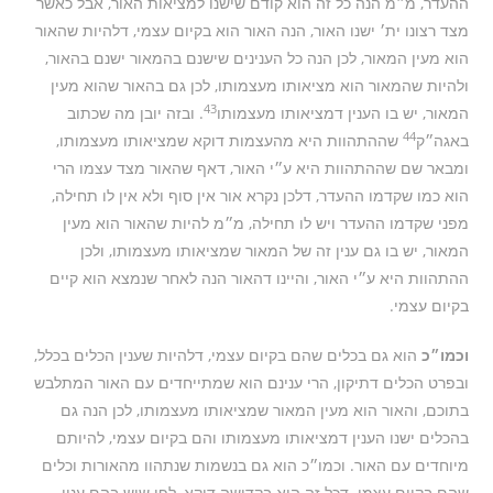
ההעדר, מ״מ הנה כל זה הוא קודם שישנו למציאות האור, אבל כאשר
מצד רצונו ית׳ ישנו האור, הנה האור הוא בקיום עצמי, דלהיות שהאור
הוא מעין המאור, לכן הנה כל הענינים שישנם בהמאור ישנם בהאור,
ולהיות שהמאור הוא מציאותו מעצמותו, לכן גם בהאור שהוא מעין
43
המאור, יש בו הענין דמציאותו מעצמותו
. ובזה יובן מה שכתוב
44
באגה״ק
שההתהוות היא מהעצמות דוקא שמציאותו מעצמותו,
ומבאר שם שההתהוות היא ע״י האור, דאף שהאור מצד עצמו הרי
הוא כמו שקדמו ההעדר, דלכן נקרא אור אין סוף ולא אין לו תחילה,
מפני שקדמו ההעדר ויש לו תחילה, מ״מ להיות שהאור הוא מעין
המאור, יש בו גם ענין זה של המאור שמציאותו מעצמותו, ולכן
ההתהוות היא ע״י האור, והיינו דהאור הנה לאחר שנמצא הוא קיים
בקיום עצמי.
וכמו״כ
הוא גם בכלים שהם בקיום עצמי, דלהיות שענין הכלים בכלל,
ובפרט הכלים דתיקון, הרי ענינם הוא שמתייחדים עם האור המתלבש
בתוכם, והאור הוא מעין המאור שמציאותו מעצמותו, לכן הנה גם
בהכלים ישנו הענין דמציאותו מעצמותו והם בקיום עצמי, להיותם
מיוחדים עם האור. וכמו״כ הוא גם בנשמות שנתהוו מהאורות וכלים
שהם בקיום עצמי. דכל זה הוא בקדושה דוקא, לפי שיש בהם ענין