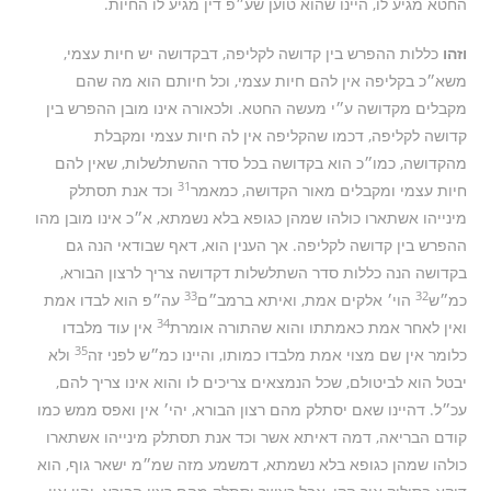
החטא מגיע לו, היינו שהוא טוען שע״פ דין מגיע לו החיות.
וזהו
כללות ההפרש בין קדושה לקליפה, דבקדושה יש חיות עצמי,
משא״כ בקליפה אין להם חיות עצמי, וכל חיותם הוא מה שהם
מקבלים מקדושה ע״י מעשה החטא. ולכאורה אינו מובן ההפרש בין
קדושה לקליפה, דכמו שהקליפה אין לה חיות עצמי ומקבלת
מהקדושה, כמו״כ הוא בקדושה בכל סדר ההשתלשלות, שאין להם
31
חיות עצמי ומקבלים מאור הקדושה, כמאמר
וכד אנת תסתלק
מינייהו אשתארו כולהו שמהן כגופא בלא נשמתא, א״כ אינו מובן מהו
ההפרש בין קדושה לקליפה. אך הענין הוא, דאף שבודאי הנה גם
בקדושה הנה כללות סדר השתלשלות דקדושה צריך לרצון הבורא,
33
32
כמ״ש
הוי׳ אלקים אמת, ואיתא ברמב״ם
עה״פ הוא לבדו אמת
34
ואין לאחר אמת כאמתתו והוא שהתורה אומרת
אין עוד מלבדו
35
כלומר אין שם מצוי אמת מלבדו כמותו, והיינו כמ״ש לפני זה
ולא
יבטל הוא לביטולם, שכל הנמצאים צריכים לו והוא אינו צריך להם,
עכ״ל. דהיינו שאם יסתלק מהם רצון הבורא, יהי׳ אין ואפס ממש כמו
קודם הבריאה, דמה דאיתא אשר וכד אנת תסתלק מינייהו אשתארו
כולהו שמהן כגופא בלא נשמתא, דמשמע מזה שמ״מ ישאר גוף, הוא