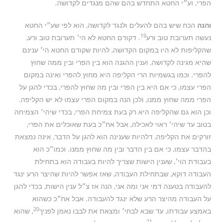
הפרי, וע״י החטא התחדש בהם שהם מנגדים לקדושה.
והנה
הכח שיש בהם להעלים ולנגד לקדושה, הוא לפי שע״י החטא
19
נעשה תערובת טוב ורע
. דקודם החטא לא הי׳ תערובת טוב ורע,
שהקליפות לא היו במקום הקדושה, להיות שקודם החטא הי׳ ענינם
שהיא מגינה לקדושה, וענין ההגנה הוא בין הפרי ובין ממה שחוץ
להפרי. וכמו בגשמיות הרי הקליפה היא מחוץ להפרי ואינה במקום
הפרי עצמו, כי אם היא בין הפרי ובין מה שחוץ להפרי, בכדי להגן על
הפרי ממה שחוץ ממנו, ולכן הנה במקום הפרי עצמו לא יש הקליפה.
וכן הוא גם שהקליפה היא רק בעת צמיחת הפרי, בכדי שיהי׳ הצמיחה
בטוב עד שיהי׳ ראוי לאכילה, אבל אח״כ בעת שאוכלים את הפרי,
זורקים את הקליפה, דלהיות שענינה הוא להגן על הדבר, אינה נמצאת
בהדבר עצמו, כי אם בין הדבר ובין מה שחוץ ממנו. וכמו״כ הוא
בעבודת הוי׳, שענין הישות שצריך להיות בעבודה הוא בתחילת
העבודה דוקא, שבתחילת העבודה, שאז אפשר להיות שהיצר הרע ינגד
להעבודה בטענה דמי אני ומה אני, הנה אז צ״ל ענין הישות, בכדי להגן
על העבודה מהיצר הרע שלא ינגד להעבודה. אבל אח״כ כשהוא
20
באמצע עבודתו, עד שבא לבחי׳ ומצאת את לבבו נאמן לפניך
, שהוא
21