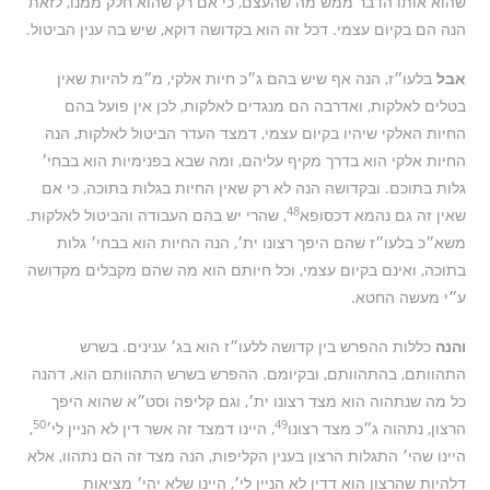
שהוא אותו הדבר ממש מה שהעצם, כי אם רק שהוא חלק ממנו, לזאת
הנה הם בקיום עצמי. דכל זה הוא בקדושה דוקא, שיש בה ענין הביטול.
אבל
בלעו״ז, הנה אף שיש בהם ג״כ חיות אלקי, מ״מ להיות שאין
בטלים לאלקות, ואדרבה הם מנגדים לאלקות, לכן אין פועל בהם
החיות האלקי שיהיו בקיום עצמי, דמצד העדר הביטול לאלקות, הנה
החיות אלקי הוא בדרך מקיף עליהם, ומה שבא בפנימיות הוא בבחי׳
גלות בתוכם. ובקדושה הנה לא רק שאין החיות בגלות בתוכה, כי אם
48
שאין זה גם נהמא דכסופא
, שהרי יש בהם העבודה והביטול לאלקות.
משא״כ בלעו״ז שהם היפך רצונו ית׳, הנה החיות הוא בבחי׳ גלות
בתוכה, ואינם בקיום עצמי, וכל חיותם הוא מה שהם מקבלים מקדושה
ע״י מעשה החטא.
והנה
כללות ההפרש בין קדושה ללעו״ז הוא בג׳ ענינים. בשרש
התהוותם, בהתהוותם, ובקיומם. ההפרש בשרש התהוותם הוא, דהנה
כל מה שנתהוה הוא מצד רצונו ית׳, וגם קליפה וסט״א שהוא היפך
50
49
הרצון, נתהוה ג״כ מצד רצונו
, היינו דמצד זה אשר דין לא הניין לי׳
,
היינו שהי׳ התגלות הרצון בענין הקליפות, הנה מצד זה הם נתהוו, אלא
דלהיות שהרצון הוא דדין לא הניין לי׳, היינו שלא יהי׳ מציאות