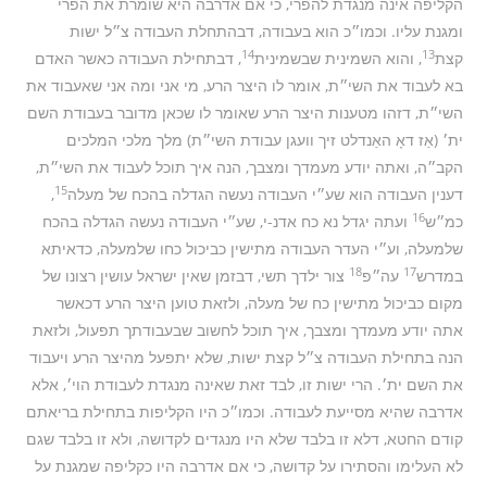
הקליפה אינה מנגדת להפרי, כי אם אדרבה היא שומרת את הפרי
ומגנת עליו. וכמו״כ הוא בעבודה, דבהתחלת העבודה צ״ל ישות
14
13
קצת
, והוא השמינית שבשמינית
, דבתחילת העבודה כאשר האדם
בא לעבוד את השי״ת, אומר לו היצר הרע, מי אני ומה אני שאעבוד את
השי״ת, דזהו מטענות היצר הרע שאומר לו שכאן מדובר בעבודת השם
ית׳ (אַז דאָ האַנדלט זיך וועגן עבודת השי״ת) מלך מלכי המלכים
הקב״ה, ואתה יודע מעמדך ומצבך, הנה איך תוכל לעבוד את השי״ת,
15
דענין העבודה הוא שע״י העבודה נעשה הגדלה בהכח של מעלה
,
16
כמ״ש
ועתה יגדל נא כח אדנ-י, שע״י העבודה נעשה הגדלה בהכח
שלמעלה, וע״י העדר העבודה מתישין כביכול כחו שלמעלה, כדאיתא
18
17
במדרש
עה״פ
צור ילדך תשי, דבזמן שאין ישראל עושין רצונו של
מקום כביכול מתישין כח של מעלה, ולזאת טוען היצר הרע דכאשר
אתה יודע מעמדך ומצבך, איך תוכל לחשוב שבעבודתך תפעול, ולזאת
הנה בתחילת העבודה צ״ל קצת ישות, שלא יתפעל מהיצר הרע ויעבוד
את השם ית׳. הרי ישות זו, לבד זאת שאינה מנגדת לעבודת הוי׳, אלא
אדרבה שהיא מסייעת לעבודה. וכמו״כ היו הקליפות בתחילת בריאתם
קודם החטא, דלא זו בלבד שלא היו מנגדים לקדושה, ולא זו בלבד שגם
לא העלימו והסתירו על קדושה, כי אם אדרבה היו כקליפה שמגנת על