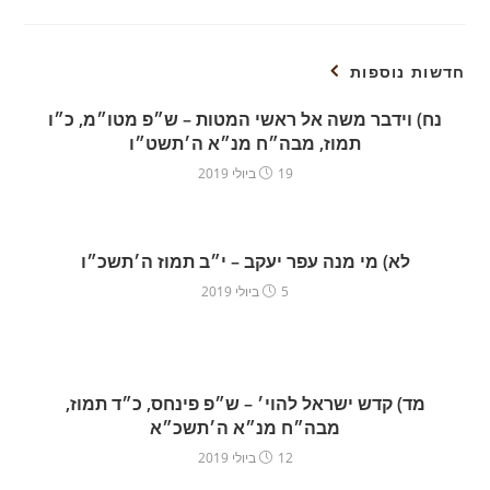
חדשות נוספות
נח) וידבר משה אל ראשי המטות – ש״פ מטו״מ, כ״ו
תמוז, מבה״ח מנ״א ה׳תשט״ו
19 ביולי 2019
לא) מי מנה עפר יעקב – י״ב תמוז ה׳תשכ״ו
5 ביולי 2019
מד) קדש ישראל להוי׳ – ש״פ פינחס, כ״ד תמוז,
מבה״ח מנ״א ה׳תשכ״א
12 ביולי 2019