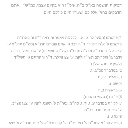
58
דביקות הנשמה בא״ס ב״ה, שעי״ז היא בקיום עצמי, כמ״ש
ואתם
הדבקים בהוי׳ אלקיכם, שעי״ז חיים כולכם היום.
__________
1) פרשתנו (מסעי) לה, ט-יא. – לכללות מאמר זה, ראה ד״ה זה באוה״ת
פרשתנו ע׳ א׳תיד ואילך. ד״ה דבר גו׳ אתם עוברים תרנ״א (סה״מ תרנ״א ע׳
קצז ואילך). תרס״ה (סה״מ תרס״ה (קה״ת, תשמ״ח) ע׳ שכה ואילך). ד״ה
וידבר גו׳ והקריתם תשי״ז (לקמן ע׳ שצו ואילך). ד״ה והקריתם גו׳ תשל״ד
(לקמן ע׳ תכג ואילך).
2) במדב״ר פכ״ג, יג.
3) תהלים כה, ח.
4) שם, ו.
5) בראשית ב, יז.
6) פ׳ נח (בטעמי המצוות).
7) לקו״ת במדבר יג, ג. יד, ג. סה״מ עטר״ת ע׳ תקנט. לקמן ע׳ שצג (וש״נ).
ע׳ שצז-ח. ע׳ תכו. ובכ״מ.
8) נח ט, ו.
9) ראה סה״מ עטר״ת ע׳ דש. פר״ת ע׳ קפ. תרפ״א ע׳ קפז. תרפ״ה ע׳ שיא.