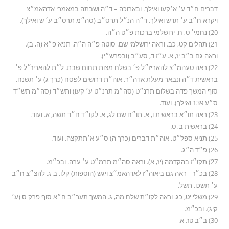
דברים ח״ד ע׳ א׳קעו ואילך. ובארוכה – ד״ה ושבתה במאמרי אדהאמ״צ
ויקרא ח״ב ע׳ תדש ואילך. ד״ה הנ״ל תרס״ב (סה״מ תרס״ב ע׳ ש ואילך).
20) נחמי׳ ט, ח. ירושלמי ברכות פ״ט ה״ה.
21) תהלים קט, כב. וראה ירושלמי שם. סוטה פ״ה ה״ה. תניא פ״א (ה, ב).
וראה גם ב״ב יז, א. ע״ז ד, סע״ב (ובפרש״י).
22) ראה טעהמ״צ להאריז״ל פ׳ בשלח מצות תחום שבת. ל״ת להאריז״ל פ׳
בראשית ד״ה ונבאר מעלת אדה״ר. אוה״ת דרושים לפסח (כרך ג) ע׳ תשנח.
סוף המשך פדה בשלום תרנ״ט (סה״מ תרנ״ט ע׳ קעו) ותש״ד (סה״מ תש״ד
ס״ע 139 ואילך). ועוד.
23) ראה תו״א בראשית ו, א. תו״ח שם לג, א. לקו״ד ח״ד תשה, א. ועוד.
24) בראשית ב, ט.
25) תניא ספל״ט. אוה״ת דברים (כרך ה) ס״ע א׳תתקצה. ועוד.
26) פ״ד ה״ג.
27) תקו״ז בהקדמה (יז, א). וראה סה״מ תרמ״ט ע׳ ערה. ובכ״מ.
28) בכ״ז – ראה גם ביאוה״ז לאדהאמ״צ ויגש (הוספות) קלו, ב-ג. להצ״צ ח״ב
ע׳ תשכו. תשל.
29) משלי יט, כג. וראה לקו״ת שלח מה, ג. המשך תער״ב ח״א סוף פרק ס (ע׳
קיג). ובכ״מ.
30) ב״ב טז, א.