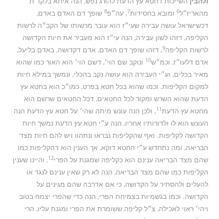
ולהבין
השייכות דחטא עץ הדעת להורג נפש, הנה איתא בלקו״ת
8
7
6
מהאריז״ל
ומובא בחסידות
, עה״פ
שופך דם האדם באדם,
דכשישראל עושה עבירה שעי״ז הוא עובר מרשותו של הקב״ה לרשות
הקליפה, דזהו לשון עבירה, הנה עי״ז הוא מעביר את חיות הקדושה
9
לרשות הקליפה
, דזהו שופך דם האדם, אדם דקדושה, באדם בליעל,
10
אדם דלעו״ז, וכמ״ש
ונוקב שם הוי׳, דשם הוי׳ הוא האור כמו שהוא
מאיר בכלים, וע״י העבירה הוא עושה נקב בהכלי, ונמשך במילא חיות
למקום הקליפות. וכמו שהוא בכל חטא בפרט, כמו״כ הוא בחטא עץ
הדעת שהוא השרש ומקור לכל החטאים, דכל החטאים שרשם הוא
11
מחטא עץ הדעת
, ולכן הנה עונש מיתה שהי׳ על חטא עץ הדעת הנה
העונש הוא לו ולדורותיו אחריו, הנה ע״י חטא עץ הדעת נמשך חיות
הקדושה לקליפות. ואף שהקליפות נבראו ונתהוו ויש להם חיות מצד
הבריאה, ומה נתחדש ע״י החטא דוקא, אך הענין הוא דהקליפות כמו
12
שהם מצד הבריאה ענינם הוא כקליפה שמגנת על הפרי
, והיינו שענין
הקליפות כמו שהם מצד הבריאה, הנה לא רק שאין ענינם לנגד או
להעלים ולהסתיר על הקדושה, כי אם אדרבה שהם מגינים על
הקדושה. וכמו בגשמיות בצמיחת הפרי, הנה כדי שהפרי יצמח בטוב
ויהי׳ ראוי לאכילה, צ״ל קליפה ששומרת את הפרי ומגנת עליו, הרי