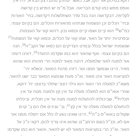
דוקא בסילוק אור הקו, אבל כאשר יסתלק מהם רצון הבורא, יהיו אין
ואפס ממש כמו קודם הבריאה. אבל מ״מ יש הפרש בין קדושה
לקליפה, דבקדושה הנה בכל סדר השתלשלות דקדושה, בחי׳ האורות
ובחי׳ הכלים וכן הנשמות שנתהוו מהאורות והכלים, הם בקיום עצמי,
36
כמ״ש
הוא קיים ושמו קיים וכסאו נכון, דהוא קאי על העצמות,
37
ובפרטיות יותר על האור, שמו קאי על הכלים, וכסאו קאי על הנשמות
38
שנשמות ישראל בכלל ובפרט הצדיקים הם כסאו של הקב״ה
, הנה
39
הם בקיום עצמי. ואף שהאור הוא כמו שקדמו ההעדר
, דאינו דומה
אור למטה לאור שלמעלה, דהנה מאור למטה הרי מהותו הוא שהוא
מאיר, היינו שנמשך ממנו אור, דזהו מהות המאור, וכשלא יהי׳
למציאות האור אינו מאור, וא״כ מעת שנמצא המאור כבר ישנו להאור,
משא״כ למעלה הרי האור הוא גילוי רצוני שתלוי ברצונו ית׳ דוקא,
שהרי אוא״ס הוא למעלה מעלה עד אין קץ ולמטה מטה עד אין
40
תכלית
, שביכולתו להתגלות למטה מטה עד אין תכלית, וביכלתו
41
להתעלם למעלה מעלה עד אין קץ
, וב׳ ענינים אלו הם ב׳ קוים
42
שקולים באוא״ס ב״ה
, היינו שאינו נוגע לו כלל אם יתגלה ממנו אור
אם לא, וכנ״ל בשם הרמב״ם, שהוא אינו צריך להם, דקאי ג״כ על
האור, וא״כ הרי במציאות המאור לא יש להאור, והאור הוא כמו שקדמו