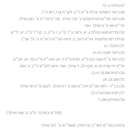
47) איכה ג, כד.
48) ראה ירושלמי ערלה פ״א ה״ג. לקו״ת צו ז, ריש ע״ד.
49) ראה סה״ש תורת שלום ע׳ 134 ואילך. סה״מ פר״ת ע׳ רצט ואילך.
תר״פ-פא ע׳ ט ואילך. ועוד.
50) מדרש זוטא קהלת ג, יא. וראה ב״ר פ״ג, ז. פ״ט, ב. קה״ר פ״ג, יא. יל״ש
קהלת רמז תתקסח. זח״א רסב, ב. וראה סה״מ ה׳ש״ת ע׳ 55. וש״נ.
51) מכות י, א.
52) ראה סוטה כא, א.
53) ראה ע״ח שער (כו) פ״א. תניא פ״ה (י, א). אגה״ק ס״ג (קד, א). סכ״ט.
תו״א חיי שרה טז, א. מקץ לב, ד ואילך. ועוד. וראה לקו״ש ח״ב ע׳ 544.
54) תניא שם (ט, א-ב).
55) שם (ט, א).
56) בכ״ז – ראה סה״מ תרנ״א שם ע׳ רא ואילך. לקמן ס״ע תד ואילך.
57) תניא שבהערה 53.
58) ואתחנן שם, ד.
[סה"מ במדבר ח"ב ע' שפ ואילך]
נדפס בסה״מ תשי״ב (ברוקלין, תשמ״ח) ע׳ 261 ואילך.