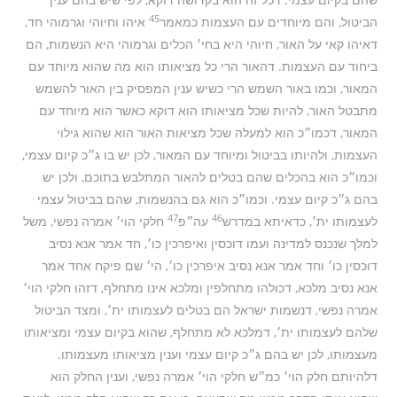
45
הביטול, והם מיוחדים עם העצמות כמאמר
איהו וחיוהי וגרמוהי חד,
דאיהו קאי על האור, חיוהי היא בחי׳ הכלים וגרמוהי היא הנשמות, הם
ביחוד עם העצמות. דהאור הרי כל מציאותו הוא מה שהוא מיוחד עם
המאור, וכמו באור השמש הרי כשיש ענין המפסיק בין האור להשמש
מתבטל האור, להיות שכל מציאותו הוא דוקא כאשר הוא מיוחד עם
המאור, דכמו״כ הוא למעלה שכל מציאות האור הוא שהוא גילוי
העצמות, ולהיותו בביטול ומיוחד עם המאור, לכן יש בו ג״כ קיום עצמי,
וכמו״כ הוא בהכלים שהם בטלים להאור המתלבש בתוכם, ולכן יש
בהם ג״כ קיום עצמי. וכמו״כ הוא גם בהנשמות, שהם בביטול עצמי
47
46
לעצמותו ית׳, כדאיתא במדרש
עה״פ
חלקי הוי׳ אמרה נפשי, משל
למלך שנכנס למדינה ועמו דוכסין ואיפרכין כו׳, חד אמר אנא נסיב
דוכסין כו׳ וחד אמר אנא נסיב איפרכין כו׳, הי׳ שם פיקח אחד אמר
אנא נסיב מלכא, דכולהו מתחלפין ומלכא אינו מתחלף, דזהו חלקי הוי׳
אמרה נפשי, דנשמות ישראל הם בטלים לעצמותו ית׳, ומצד הביטול
שלהם לעצמותו ית׳, דמלכא לא מתחלף, שהוא בקיום עצמי ומציאותו
מעצמותו, לכן יש בהם ג״כ קיום עצמי וענין מציאותו מעצמותו.
דלהיותם חלק הוי׳ כמ״ש חלקי הוי׳ אמרה נפשי, וענין החלק הוא