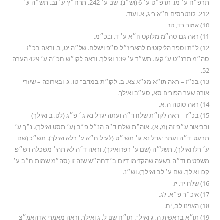
תרפ״ח ע׳ מו. תרפ״ט ע׳ 6 (וש״נ). שם ע׳ 242. תרח״ץ ע׳ נב. תש״ה ע׳
212. קונטרסים ח״א ריג, א. ועוד.
10) אמור כד, טז.
11) ראה גם סה״מ מלוקט ח״א ע׳ ד. ובכ״מ.
12) ל״ת וספר הליקוטים להאריז״ל ס״פ וישלח. של״ה יט, ב. וראה בכ״ז
סה״מ תרנ״ט ע׳ קעו. תש״ד ע׳ 139 ואילך. וראה לקו״ש חכ״ה ע׳ 429 הערה
52.
13) בכ״ז – ראה תו״א מג״א צא, ב. לקו״ת במדבר טו, ג. ובארוכה – שערי
אורה שער הפורים סא, סע״ב ואילך.
14) ראה סוטה ה, א.
15) בכ״ז – ראה לקו״ת שלח ד״ה ועתה יגדל נא גו׳ פ״ג (לט, ב ואילך)
ובביאור ע״פ זה (מ, א). אוה״ת שלח ד״ה הנ״ל פ״ב (ע׳ תסט ואילך). נ״ך ע׳
תרעט. ד״ה ועתה יגדל נא גו׳ תשי״ט (לעיל ח״א ע׳ רלא ואילך). תש״כ (שם
ע׳ רלז ואילך). תשל״ה (שם ע׳ רפז ואילך). וראה ד״ה לא תהי׳ משכלה דש״פ
משפטים וד״ה בשעה שהקדימו דיום ב׳ דחה״ש שנה זו (סה״מ שמות ח״ב ע׳
קכו ואילך. שם ע׳ לב ואילך). וש״נ.
16) שלח יד, יז.
17) איכ״ר פ״א, לג.
18) האזינו לב, יח.
19) תו״א בראשית ה, ג ואילך. תו״ח שם ל, ג ואילך. וראה מאמרי אדהאמ״צ