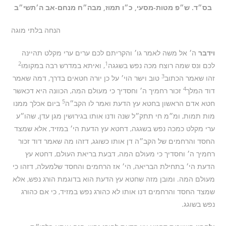
בס״ד. ש״פ מטות-מסעי, כ״ו תמוז, מבה״ח מנחם-אב ה׳תשי״ב
הנחה בלתי מוגה
וידבר
ה׳ אל משה לאמר גו׳ והקריתם לכם ערים ערי מקלט תהיינה
2
1
לכם ונס שמה רוצח מכה נפש בשגגה
, ואיתא במדרש רבה במקומו
3
זהו שאמר הכתוב
טוב וישר הוי׳ על כן יורה חטאים בדרך, דמה שאמר
4
דוד המלך
זכור רחמיך ה׳ וחסדיך כי מעולם המה, הכוונה היא דכאשר
5
חטא אדם הראשון בחטא עץ הדעת ואמר לו הקב״ה
ביום אכלך ממנו
מות תמות, ומ״מ חי תתק״ל שנה ודנו אותו בגירושין מגן עדן, שהו״ע
ערי מקלט כמכה נפש בשגגה, דחטא עץ הדעת הי׳ במזיד, אלא שמצד
החסד והרחמים של הקב״ה דן אותו כשוגג, דזהו מה שאמר דוד זכור
רחמיך ה׳ וחסדיך כי מעולם המה, דבעת בריאת העולם, דחטא עץ
הדעת הי׳ בתחילת הבריאה, הי׳ אז הרחמים והחסד שלמעלה, דזהו כי
מעולם המה. ומובן מזה שחטא עץ הדעת הוא בדוגמת הורג נפש, אלא
שמצד החסד והרחמים דנו אותו לא כהורג נפש במזיד, כי אם כהורג
נפש בשוגג.