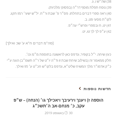
38) שה״ש ו, ג.
39) נוסח תפלת מוסף דר״ה (בפסוקי מלכיות).
40) ראה ספרי דברים בתחלתו. פס״ר פ׳ שבת ור״ח. יל״ש ישעי׳ רמז תקג.
לקו״ת מסעי פט, ב.
41) יט, ח ובספרי ופרש״י עה״פ.
42) ע״פ לך לך טו, יט.
[סה"מ דברים ח"א ע' שכ ואילך]
כעין שיחה. י״ל בקופּיר, ונדפס כאן לראשונה בתוספת מ״מ וכו׳.
חלק ממאמר זה (בשילוב שיחת שבת זו וד״ה יו״ט של ר״ה תשמ״ב) הוגה ע״י
כ״ק אדמו״ר מלך המשיח שליט״א, ונדפס בלקו״ש חכ״ט ע׳ 95 ואילך.
חדשות נוספות
הוספה ז) ויענך וירעיבך ויאכילך גו׳ (הנחה) – ש״פ
עקב, כ׳ מנחם-אב ה׳תשכ״ג
30 באוגוסט 2019