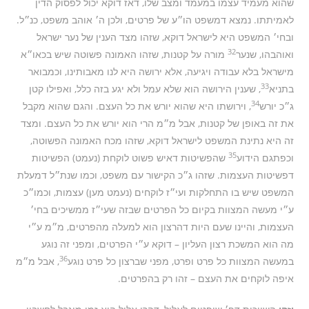
שהוא מעמיד עצמו במעמד ומצב שלו, דאז דוקא יכול לפסוק הדין
לאמיתתו. נמצא דמשפט הו״ע של פרטים, ולכן ה׳ אוהב משפט, כנ״ל.
ובחי׳ המשפט היא לישראל דוקא, שזהו מצד הענין של נער ישראל
32
ואוהבהו, שנער
מורה על קטנות, שזהו האמונה פשוטה שיש בכאו״א
מישראל בלא עבודה ויגיעה, אלא ירושה היא לנו מאבותינו, וכמבואר
33
בתניא
, שענין הירושה הוא שלא עמל ולא יגע בזה כלל, ואפילו קטן
34
ג״כ יורש
, וירושתו היא שהוא יורש את כל העצם. והגם שהוא מקבל
את זה באופן של קטנות, אבל מ״מ הרי הוא יורש את כל העצם. ומצד
זה היא נתינת המשפט לישראל דוקא, שזהו מכח האמונה הפשוטה,
35
וכפתגם הידוע
שהפשיטות דאיש פשוט לוקחת (נעמט) הפשיטות
דפשיטות העצמות. שזהו ג״כ הקישור עם משפט, וכמו שנת״ל דמעלת
המשפט שיש בו התחלקות ועי״ז לוקחים (נעמט מען) עצמות, וכמו״כ
ע״י מעשה המצוות בקיום כל הפרטים שבזה שעי״ז ממשיכים בחי׳
העצמות, והיינו שעם היות דהרצון הוא למעלה מהפרטים, מ״מ ע״י
מה הוא המשכת רצון העליון – דוקא ע״י הפרטים, ומפני זה נוגע
36
במעשה המצוות כל פרט ופרט, מפני שברצון כל פרט נוגע
, אבל מ״מ
איפה לוקחים את העצם – זהו רק בהפרטים.