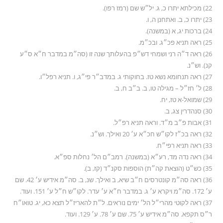
22) מכילתא יתרו כ, ג. יל״ש שם (רמז רפו).
23) יתרו כ, ב. ואתחנן ה, ו.
24) ברכות יג, א (במשנה).
25) ראה תניא פכ״ג. ובכ״מ.
26) ראה ד״ה רני ושמחי דש״פ בהעלותך שנה זו (סה״מ במדבר ח״א ס״ע
קנ). וש״נ.
27) ראה תנחומא נשא טז. בחוקותי ג. במדב״ר פי״ג, ו. תניא רפל״ו.
28) ל׳ חז״ל – מגילה טו, ב. ב״ב ח, ב.
29) שמואל-א טז, יח.
30) סנהדרין צג, ב.
31) אבות פ״ב מ״ד. וראה תניא רפ״ל.
32) ראה בכ״ז לקו״ש חכ״א ע׳ 20 ואילך. וש״נ.
33) ראה תניא רפי״ח.
34) ראה נדה מד, רע״א (במשנה). רמב״ם הל׳ נחלות ספ״א.
35) כש״ט (הוצאת קה״ת) הוספות סקנ״ד (קז, ב).
36) ראה סה״מ קונטרסים ח״ב שיא, ב ואילך. שנ, ב. סה״מ אידיש ע׳ 42. שם
ע׳ 172. סה״מ ויקרא ע׳ ג. במדבר ח״א ע׳ עדר. לקו״ש ח״ל ע׳ 151. ועוד.
37) ראה לקוטי מהרי״ל הל׳ ימים נוראים. ל״ת להאריז״ל תצא כא, יג. טואו״ח
ר״ס תקפא. סה״מ אידיש ע׳ 75. שם ע׳ 78. ע׳ 129. ועוד.