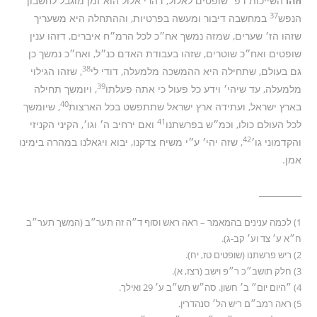
וזהו
השייכות דפ׳ שופטים לאלול, דהרי אלול הוא זמן מוגבל לחשבון
37
הנפש
במחשבה דיבור ומעשה בפרטיות, וההתחלה היא משעריך
שזהו הז׳ שערים, שמזה נמשך אח״כ לכל הרמ״ח איברים, דזהו ענין
שופטים ואח״כ שוטרים, שזהו בעבודת האדם כנ״ל, ואח״כ נמשך כן
38
גם בעולם, שתחילה היא ההמשכה מלמעלה, דודי לי
, שזהו הגילוי
39
מלמעלה, עד שיהי׳ וידע כל פעול כי אתה פעלתו
, ויומשך תחילה
40
בארץ ישראל, ועתידה ארץ ישראל שתתפשט בכל הארצות
, שיומשך
41
לכל העולם כולו, וכמ״ש בפרשתנו
ואם ירחיב ה׳ וגו׳, הקיני הקניזי
42
והקדמוני גו׳
, שזה יהי׳ ע״י משיח צדקנו, יבוא ויגאלנו במהרה בימינו
אמן.
__________
1) לכמה ענינים בהמאמר – ראה ראש וסוף ד״ה זה תער״ב (המשך תער״ב
ח״א ע׳ צד וע׳ קב-ג).
2) ריש פרשתנו (שופטים טז, יח).
3) חלק תושב״כ ר״פ וישב (רצז, א).
4) ״היום יום״ ב׳ חשון. סה״ש תש״ב ע׳ 29 ואילך.
5) ראה רמב״ם ריש הל׳ סנהדרין.