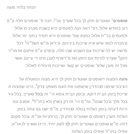
הנחה בלתי מוגה
2
1
שופטים
ושוטרים תתן לך בכל שעריך וגו׳
, הנה פ׳ שופטים חלה ע״פ
רוב בחודש אלול, דפ׳ ראה הנה לפעמים היא בשבת מברכים אלול
ולפעמים בר״ח אלול, נמצא שפ׳ שופטים היא תמיד בתוך ימי אלול.
3
ובהכרח לומר שיש איזו שייכות ביניהם, וכידוע מ״ש השל״ה
דכל
פרשה יש לה שייכות עם השבוע שבו חלה, ובפרט ע״פ פתגם אדמו״ר
4
הזקן
שצריך לחיות עם הזמן (אַז מ׳דאַרף לעבן מיט די צייט), אשר
מכל זה מובן שלפ׳ שופטים יש קשר ושייכות מיוחדת לאלול.
והנה
המצוה דשופטים ושוטרים תתן לך היא מצוה המוטלת על
5
הציבור שימנו סנהדרין שישפטו את העם משפט צדק
, היינו שמצוה זו
שייכת בזמן הבית דוקא, ובזמן הבית גופא הי׳ זה
בכל
שעריך, בכל עיר
6
6
בכל פלך ובכל שבט
, ומ״מ הי׳ זה רק בארץ ולא בחו״ל
. אמנם עם
היות דעתה בזמן הגלות בטלה סנהדרין, מ״מ ישנו גם עתה בזמן
הגלות הענין דשופטים ושוטרים תתן לך, ברוחניות עכ״פ, ובכל מקום,
דזהו מ״ש שופטים ושוטרים תתן
לך
לשון יחיד, היינו ששייך לכאו״א,
אפילו בחו״ל ואפילו בזמן הגלות.