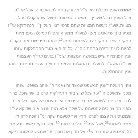
אמנם
הענין דקבלת עול צ״ל אך ורק בתחילת העבודה, אבל אח״כ
צ״ל הענין דבכל שעריך – מעשה המצוות בפועל, שזהו קבלת עול
25
מצוות, שע״י מעשה המצוות שהם פרטי רצון העליון
, הנה דוקא עי״ז
מגיעים (דערלאַנגט מען) למעלה ממקיף ואפילו למעלה מפנימיות
26
המקיף ועצם המקיף עד לעצמות ממש
, שזהו מפני שנתאוה הקב״ה
27
להיות לו ית׳ דירה בתחתונים
, וכל זה הוא מצד ההתחלקות שזהו
ענין הפנימיות שיש במעשה המצוות, שעי״ז באים לגילוי העצמות.
ועד״ז הוא ג״כ למעלה, דהתגלות העצמות הוא בהעשר ספירות, שזהו
ענין ההתחלקות.
וזהו
המעלה דענין המשפט שמצד זה נאמר ה׳ אוהב משפט, שזהו
מפני שמשפט הו״ע השכל שיש בזה התחלקות פרטים, שהשופט צריך
לברר ולשפוט ולשמוע את כל הפרטים ועד טענות של שקר. דלכאורה
מפני מה צריכים להטענות של שקר, אלא מזה אנו רואים שדוקא עי״ז
שמכניס את עצמו לפרטי הדין ועד לטענות שקר, עי״ז זוכה לדון דין
30
29
28
אמת לאמתו
, שה׳ עמו
והלכה כמותו
. וזהו דוקא כאשר יודע את
31
כל הפרטים, שזהו מ״ש
אל תדין את חברך עד שתגיע למקומו דייקא,