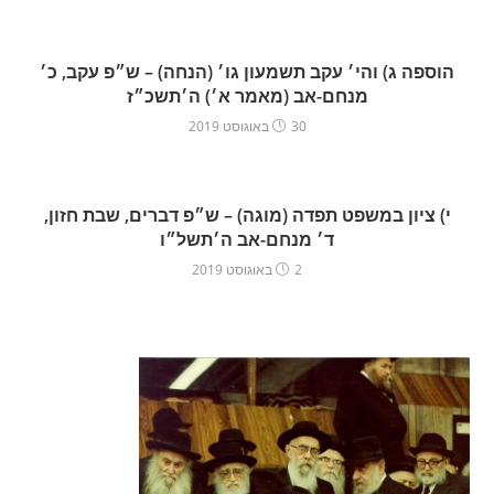
הוספה ג) והי׳ עקב תשמעון גו׳ (הנחה) – ש״פ עקב, כ׳
מנחם-אב (מאמר א׳) ה׳תשכ״ז
30 באוגוסט 2019
י) ציון במשפט תפדה (מוגה) – ש״פ דברים, שבת חזון,
ד׳ מנחם-אב ה׳תשל״ו
2 באוגוסט 2019