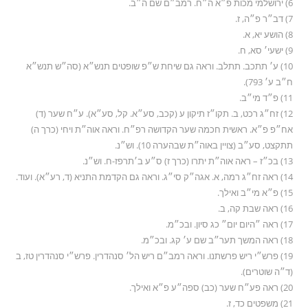
6) ירושלמי מכות פ״א ה״ח. רמב״ם שם ה״ב.
7) דב״ר פ״ה, ז.
8) הושע יא, א.
9) ישעי׳ סא, ח.
10) ע׳ תתכב. תתלב. וראה גם שיחת ש״פ שופטים תנש״א (סה״ש תנש״א
ח״ב ע׳ 793).
11) פ״ד מי״ב.
12) זח״ג רכט, ב. תקו״ז תיקון ע (קכב, סע״א. קל, סע״א). ע״ח שער (ד)
אח״פ פ״א. ראשית חכמה שער הקדושה רפ״ח. וראה אוה״ת ויחי (כרך ה)
תתקצט, סע״ב (צויין באוה״ת שבהערה 10). וש״נ.
13) בכ״ז – ראה אוה״ת יתרו (כרך ז) ס״ע ב׳תרפז-ח. וש״נ.
14) ראה זח״ג רמה, א. אגה״ק סי״ג. וראה גם הקדמת התניא (ד, רע״א). ועוד.
15) פ״א מי״ב ואילך.
16) ראה שבת קה, ב.
17) ראה ״היום יום״ כג סיון. ובכ״מ.
18) ראה המשך תער״ב שם ע׳ קג. ובכ״מ.
19) פרש״י ריש פרשתנו. וראה רמב״ם ריש הל׳ סנהדרין. פרש״י סנהדרין טז, ב
(ד״ה שוטרים).
20) ראה פע״ח שער (כב) ספה״ע פ״א ואילך.
21) משפטים כד, ז.