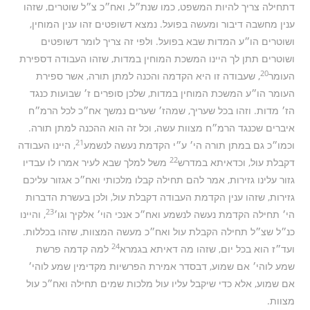
דתחילה צריך להיות המשפט, כמו שנת״ל, ואח״כ צ״ל שוטרים, שזהו
ענין מחשבה דיבור ומעשה בפועל. נמצא דשופטים זהו ענין המוחין,
ושוטרים הו״ע המדות שבא בפועל. ולפי זה צריך לומר דשופטים
ושוטרים תתן לך היינו המשכת המוחין במדות, שזהו העבודה דספירת
20
העומר
, שעבודה זו היא הקדמה והכנה למתן תורה, אשר ספירת
העומר הו״ע המשכת המוחין במדות, שלכן סופרים ז׳ שבועות כנגד
הז׳ מדות. וזהו בכל שעריך, שמהז׳ שערים נמשך אח״כ לכל הרמ״ח
איברים שכנגד הרמ״ח מצוות עשה, וכל זה הוא ההכנה למתן תורה.
21
וכמו״כ גם במתן תורה הי׳ ע״י הקדמת נעשה לנשמע
, היינו העבודה
22
דקבלת עול, וכדאיתא במדרש
משל למלך שבא לעיר אמרו לו עבדיו
גזור עלינו גזירות, אמר להם תחילה קבלו מלכותי ואח״כ אגזור עליכם
גזירות, שזהו ענין הקדמת העבודה דקבלת עול, ולכן בעשרת הדברות
23
הי׳ תחילה הקדמת נעשה לנשמע ואח״כ אנכי הוי׳ אלקיך וגו׳
, והיינו
כנ״ל שצ״ל תחילה הקבלת עול ואח״כ מעשה המצוות, שזהו בכללות.
24
ועד״ז הוא בכל יום, שזהו מה דאיתא בגמרא
למה קדמה פרשת
שמע לוהי׳ אם שמוע, דבסדר אמירת הפרשיות מקדימין שמע לוהי׳
אם שמוע, אלא כדי שיקבל עליו עול מלכות שמים תחילה ואח״כ עול
מצוות.