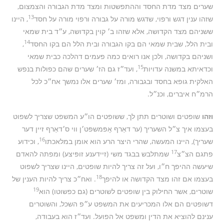
שערים מצד מדת החסד וההתפשטות ומצד מדת הגבורה והצמצום,
13
שזהו ענין דגש ורפוי, שדגש מורה על גבורה ורפוי מורה על חסד
, היינו
ששניהם מצד הקדושה, אלא שזהו ב׳ קוין בקדושה, ע״ד בית שמאי
14
ובית הלל, שבית שמאי הם בקו הגבורה ובית הלל הם בקו החסד
,
ושניהם בקדושה, ולכן אנו רואים כמה פעמים דהלכה כבית שמאי
15
וכדאיתא במשנה עדויות
, ועד״ז גם הז׳ שערים שהם כפולות בנפש
האלקית גופא בחסד ובגבורה, ומז׳ שערים אלו נמשך אח״כ לכל
הרמ״ח איברים, וכנ״ל.
וזהו
שופטים ושוטרים תתן לך, ששופטים הו״ע המשפט שצריך לשפוט
בעצמו איך צ״ל השעריך (ער דאַרף אָפּמשפּט׳ן ווי ס׳דאַרף זיין דער
16
שעריך), היינו המעשה, שהרי היצר הרע הוא אומן במלאכתו
, וכידוע
17
פתגם הצ״צ
שמתלבש בבגד משי (זיידענע זופּיצע) ומפתה להאדם
שיעשה ההיפך ח״ו, ועל זה צריך להיות שופטים, היינו שצריך לשפוט
18
בעצמו אם זהו מצד הקדושה או להיפך
. ואח״כ צריך להיות הענין של
19
שוטרים, אשר החילוק בין שופטים לשוטרים (גם כפשוטו) הוא
דשופטים הם אלו המכריעים את המשפט ע״פ השכל, והשוטרים
ענינם להוציא את הדין ומשפט אל הפועל. ועד״ז הוא בעבודה,