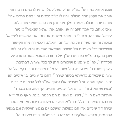
7
והנה
איתא במדרש
עה״פ הנ״ל משל למלך שהיו לו בנים הרבה והי׳
אוהב את הקטן יותר מכולם, והיו לו כו״כ נכסים והי׳ בהם פרדס שהי׳
אוהבו יותר מכולם, אמר המלך אני נותן את הדבר שאני אוהב לזה
8
שאני אוהב, כך אמר הקב״ה אני אוהב את ישראל שנאמר
כי נער
9
ישראל ואוהבהו, וכתיב
ה׳ אוהב משפט, אני נותן את המשפט לישראל
ובזכות זה אני משרה שכינתי עליהם וגואלם. דלכאורה מהו הקישור
והשייכות דב׳ הענינים של משפט והשראת השכינה והגאולה זה לזה.
ויובן בהקדם מ״ש בפירוש הש״ך על התורה, ומובא באור התורה על
10
הסדרה
, עה״פ שופטים ושוטרים תתן לך בכל שעריך, דבתיבת
שעריך ישנם ב׳ פירושים, הא׳ שזהו הרמ״ח איברים והב׳ דקאי על הז׳
11
שערים שבאדם, כדאיתא בספר יצירה
דהם ב׳ עיניים, ב׳ אזניים, שני
נחירי האף והפה. ומז׳ שערים אלו נמשך אח״כ לכל הרמ״ח איברים
(וכפירוש הא׳). וד׳ דברים אלו, עיניים אזניים אף ופה, הם כנגד ד׳
12
אותיות דשם הוי׳
, דעיניים ואזניים הם חכמה ובינה, האף כנגד ז״א
או כנגד תפארת – כללות הז״א, ופה זהו מלכות, דיבור. ואיתא בספר
יצירה דז׳ שערים אלו הם כפולות, שישנם גם בנפש האלקית וגם בנפש
הבהמית, ובנפש האלקית גופא זהו ג״כ כפולות, היינו שישנם הז׳