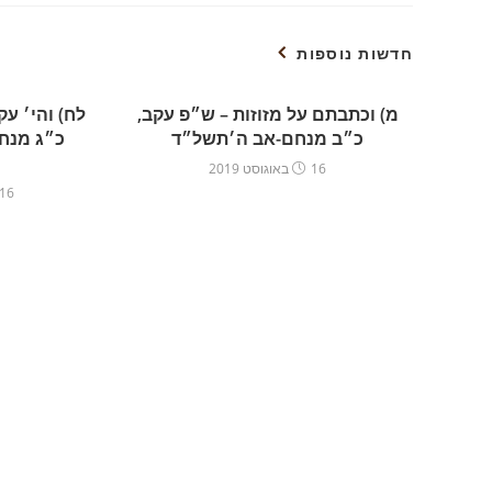
חדשות נוספות
מ) וכתבתם על מזוזות – ש״פ עקב,
לח) והי׳ ע
כ״ב מנחם-אב ה׳תשל״ד
כ״ג מנח
16 באוגוסט 2019
16 באוגוסט 019