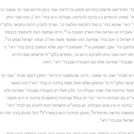
די חסידישע פרשה) בפירוש פסוק זה דראה אנכי נותן פירוש אנכי מי שאנכי כו׳
׳ (שזהו ההפרש בין ברכה להודאה, שברכה היא בחי׳ ראי׳), וזהו אנכי נותן
י׳ ראי׳ שהוא בחי׳ ביטול דחכמה עילאה כו׳. וצריך להבין, דהנה נתבאר בלקו״ת
4
אעברה נא ואראה את הארץ הטובה גו׳
, היינו שמשה רצה להמשיך בכנסת
5
 ישראל כי אם בחי׳ שמיעה, וזהו שאמר משה אח״כ ועתה ישראל שמע גו׳
,
6
חנן) והי׳ עקב תשמעון גו׳
, תשמעון דייקא, שלא המשיך בהם בחי׳ ראי׳ כי
ו ראה אנכי נותן לפניכם היום גו׳, ומפרש בלקו״ת פרשתנו שם דהיינו
 שבבחי׳ שמיעה אלא גם העבודה שבבחי׳ ראי׳, ראה.
 מבחי׳ אנכי מי שאנכי. היינו, שהמשכה זו דראי׳ תתכן דוקא מבחי׳ אנכי מי
תבאר בלקו״ת פ׳ ואתחנן שלא פעל משה בחינה זו (בחי׳ ראי׳) זהו כאשר
 בחינות אלו ישנה הגבלה כו׳, ולכן פעל רק העבודה שבבחי׳ שמיעה ולא
א גם הבחינה דראי׳ הרי זה בגלל שנתינת (המשכת) בחינה זו היא מאנכי
 בחינה זו אין שום הגבלות, יש בכאו״א מישראל הכח להגיע גם לבחי׳ ראי׳
9
8
 והמשכה חדשה ומיוחדת
, ואופן הנתינה הוא כמארז״ל
דכל הנותן בעין יפה הו
שראל גם בחי׳ ראי׳.
״פ הנ״ל ענין הקללה מאי בעי הכא. אך הענין הוא, דענין הקללה היינו הכח