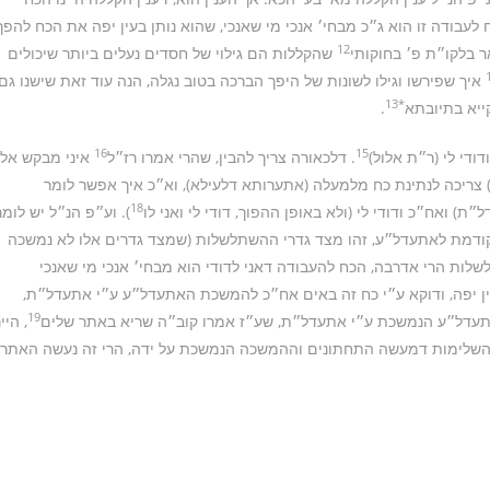
 לעבודה זו הוא ג״כ מבחי׳ אנכי מי שאנכי, שהוא נותן בעין יפה את הכח להפך
12
אר בלקו״ת פ׳ בחוקותי
שהקללות הם גילוי של חסדים נעלים ביותר שיכולים
איך שפירשו וגילו לשונות של היפך הברכה בטוב נגלה, הנה עוד זאת שישנו גם
*13
יא בתיובתא
.
16
15
דודי לי (ר״ת אלול)
. דלכאורה צריך להבין, שהרי אמרו רז״ל
איני מבקש אל
ריכה לנתינת כח מלמעלה (אתערותא דלעילא), וא״כ איך אפשר לומר
18
 ואח״כ ודודי לי (ולא באופן ההפוך, דודי לי ואני לו
). וע״פ הנ״ל יש לומר
ודמת לאתעדל״ע, זהו מצד גדרי ההשתלשלות (שמצד גדרים אלו לא נמשכה
לות הרי אדרבה, הכח להעבודה דאני לדודי הוא מבחי׳ אנכי מי שאנכי
עין יפה, ודוקא ע״י כח זה באים אח״כ להמשכת האתעדל״ע ע״י אתעדל״ת,
19
אתעדל״ע הנמשכת ע״י אתעדל״ת, שע״ז אמרו קוב״ה שריא באתר שלים
, היינ
 השלימות דמעשה התחתונים וההמשכה הנמשכת על ידה, הרי זה נעשה האתר