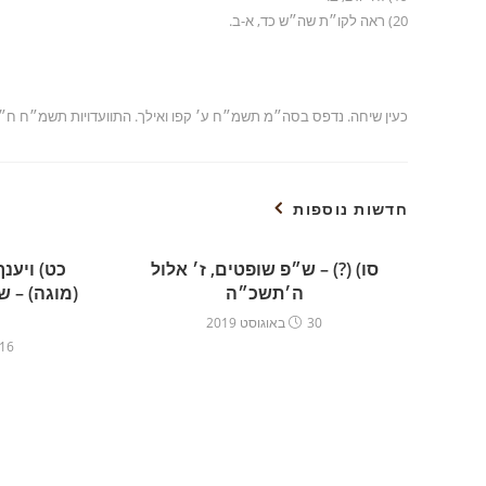
20) ראה לקו״ת שה״ש כד, א-ב.
כעין שיחה. נדפס בסה״מ תשמ״ח ע׳ קפו ואילך. התוועדויות תשמ״ח ח״ד ע׳ 196 ו
חדשות נוספות
סו) (?) – ש״פ שופטים, ז׳ אלול
כט) ויענך
ה׳תשכ״ה
(מוגה) – 
30 באוגוסט 2019
16 באוגוסט 019