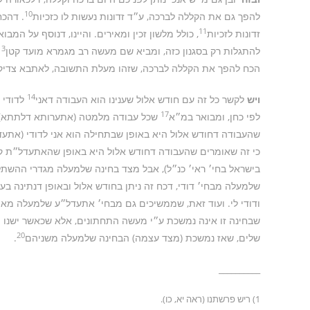
10
להפך גם את הקללה לברכה, ע״ד זדונות נעשות לו כזכיות
. דהכח
11
זדונות לזכיות
, כולל מלשון זכין ומאירים. והיינו, דנוסף על המבו
13
להתגלות רק בסגנון כזה, ומביא שם מעשה רב מגמרא מועד קטן
הכח להפך את הקללה לברכה, שזהו מעלת התשובה, לאתבא צדיקי
14
ויש
לקשר כל זה עם חודש אלול שענינו הוא העבודה דאני
לדודי ו
17
לפי כחן, ומבואר במ״א
שכל עבודה מלמטה (אתערותא דלתתא) צ
שהעבודה דחודש אלול היא באופן שבתחילה הוא אני לדודי (אתעדל״ת)
כי זה שאומרים שהעבודה דחודש אלול היא באופן שהאתעדל״ת ק
בישראל בחי׳ ראי׳ כנ״ל), אבל מצד בחינה שלמעלה מגדרי ההשתלש
שלמעלה מבחי׳ דודי, דכח זה ניתן בחודש אלול ובאופן דנתינה ב
ודודי לי. ועוד זאת, שממשיכים גם מבחי׳ אתעדל״ע שלמעלה מ
שבחינה זו אינה נמשכת ע״י מעשה התחתונים, אלא שכאשר ישנו
20
שלים, שאז נמשכת (מצד עצמה) הבחינה שלמעלה משניהם
.
__________
1) ריש פרשתנו (ראה יא, כו).