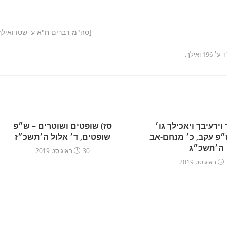
[סה"מ דברים ח"א ע' שטו ואילך
אילך.
 וירעיבך ויאכילך גו׳
סז) שופטים ושוטרים – ש״פ
ש״פ עקב, כ׳ מנחם-אב
שופטים, ד׳ אלול ה׳תשכ״ז
ה׳תשכ״ג
30 באוגוסט 2019
2