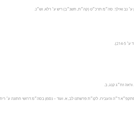
קפ״א ד״ה והעבירו. לקו״ת פרשתנו לב, א. ועוד – נסמן בסה״מ דרושי חתונה ע׳ ריח