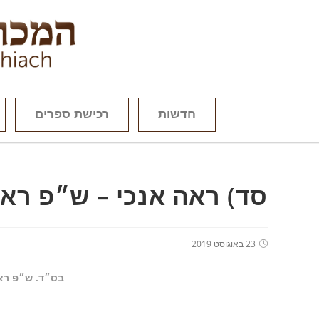
חדשות
רכישת ספרים
סד) ראה אנכי – ש״פ רא
23 באוגוסט 2019
בס״ד. ש״פ רא