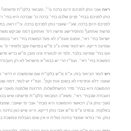
2
1
ראה
אנכי נותן לפניכם היום ברכה גו׳
, ומבואר בלקו״ת פרשתנו
(
נותן לפניכם בבחי׳ פנים שלכם בחי׳ ברכה כו׳ שברכה היא בחי׳ ראי
לפניכם היום ברכה, שע״י שאנכי נותן לפניכם ברכה, עי״ז ראה, בח
3
פרשת ואתחנן
(החסידישע פרשה דפ׳ ואתחנן) דמה שביקש משה 
ישראל בחי׳ ראי׳, אמנם אעפ״כ לא פעל המשכת בחי׳ ראי׳ בכנסת
שמיעה דייקא. ויש לומר שזהו ג״כ מ״ש בפרשת עקב (לאחרי פ׳ ואת
אם בחי׳ שמיעה בלבד. ולפי זה לכאורה אינו מובן מ״ש בריש פרשתנ
המשכת בחי׳ ראי׳. ועפ״ז הרי יש בכאו״א מישראל לא רק העבודה
ויש
לומר הביאור בזה, ע״פ מ״ש בלקו״ת שם שהמשכה זו דראי׳ היא
7
שאנכי דלא אתרמיז לא בשום אות וקוץ
. ועפ״ז יש לומר, דמה שנ
ההמשכה היא בבחי׳ סדר ההשתלשלות, הדרגות שלמטה מאנכי שמצד
העבודה שבבחי׳ ראי׳. משא״כ המבואר בלקו״ת פרשתנו שיש בכאו״
(אנכי נותן גו׳), דכאשר ההמשכה היא מבחי׳ אנכי מי שאנכי, שמצד
באלקות. ובפרט ע״פ מ״ש אנכי נותן דייקא, היינו שיש כאן נתינה
נותן, הרי בודאי שמצד בחינה נעלית זו אין שום הגבלות ונמשכת בי
ובזה
יובן גם מ״ש אנכי נותן לפניכם היום ברכה וקללה, דלכאורה ע