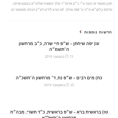
תוכן מאמר זה הוגה ע״י כ״ק אדמו״ר מלך המשיח שליט״א בסגנון שיחה,
ונדפס בלקו״ש ח״ה ע׳ 348 ואילך. לא הגיע לידינו לע״ע הנחה ממאמר זה.
חדשות נוספות
עו) יפה שיחתן – ש״פ חיי שרה, כ״ב מרחשון
ה׳תשמ״ה
15 בנובמבר 2019
כח) מים רבים – ש״פ נח, ד׳ מרחשון ה׳תשכ״ה
25 באוקטובר 2019
טז) בראשית ברא – ש״פ בראשית, כ״ד תשרי, מבה״ח
מרחשון ה׳תשל״א