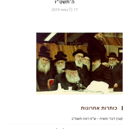
ה׳תשט״ז
17 במאי 2019
כותרות אחרונות
קובץ דברי משיח – ש"פ ראה תשמ"ב