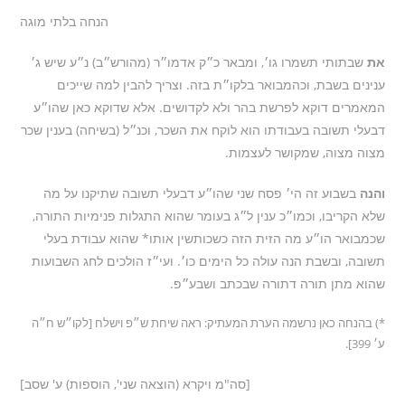
הנחה בלתי מוגה
את
שבתותי תשמרו גו׳, ומבאר כ״ק אדמו״ר (מהורש״ב) נ״ע שיש ג׳
ענינים בשבת, וכהמבואר בלקו״ת בזה. וצריך להבין למה שייכים
המאמרים דוקא לפרשת בהר ולא לקדושים. אלא שדוקא כאן שהו״ע
דבעלי תשובה בעבודתו הוא לוקח את השכר, וכנ״ל (בשיחה) בענין שכר
מצוה מצוה, שמקושר לעצמות.
והנה
בשבוע זה הי׳ פסח שני שהו״ע דבעלי תשובה שתיקנו על מה
שלא הקריבו, וכמו״כ ענין ל״ג בעומר שהוא התגלות פנימיות התורה,
שכמבואר הו״ע מה הזית הזה כשכותשין אותו* שהוא עבודת בעלי
תשובה, ובשבת הנה עולה כל הימים כו׳. ועי״ז הולכים לחג השבועות
שהוא מתן תורה דתורה שבכתב ושבע״פ.
*) בהנחה כאן נרשמה הערת המעתיק: ראה שיחת ש״פ וישלח [לקו״ש ח״ה
ע׳ 399].
[סה"מ ויקרא (הוצאה שני', הוספות) ע' שסב]