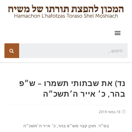
נד) את שבתותי תשמרו – ש״פ
בהר, כ׳ אייר ה׳תשכ״ה
18 במאי 2019
בס״ד. תוכן קצר מש״פ בהר, כ׳ אייר ה׳תשכ״ה