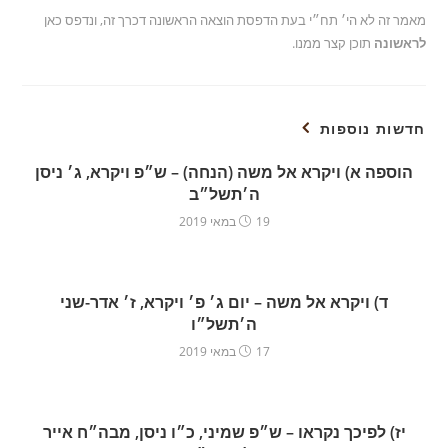
מאמר זה לא הי׳ תח״י בעת הדפסת הוצאה הראשונה דכרך זה, ונדפס כאן
לראשונה
תוכן קצר ממנו.
חדשות נוספות
הוספה א) ויקרא אל משה (הנחה) – ש״פ ויקרא, ג׳ ניסן
ה׳תשל״ב
19 במאי 2019
ד) ויקרא אל משה – יום ג׳ פ׳ ויקרא, ז׳ אדר-שני
ה׳תשל״ו
17 במאי 2019
יז) לפיכך נקראו – ש״פ שמיני, כ״ו ניסן, מבה״ח אייר