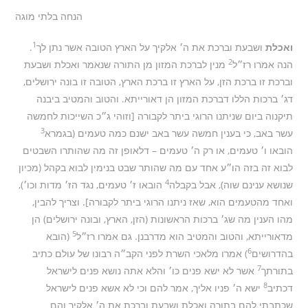
הנחה בלתי מוגה
1
ואכלת
ושבעת וברכת את ה׳ אלקיך על הארץ הטובה אשר נתן לך
.
2
הנה אמרו רז״ל
מנין לברכת המזון מן התורה שנאמר ואכלת ושבעת
וברכת זו ברכת הזן, על הארץ זו ברכת הארץ, הטובה זו בונה ירושלים,
דג׳ ברכות הללו דברכת המזון הן דאורייתא. והטוב והמטיב ביבנה
תיקנוה ביום שניתנו הרוגי ביתר לקבורה [וזוהי ג״כ השייכות לחמשה
3
עשר באב, כי בענין חמשה עשר באב ישנם כמה טעמים (בגמרא
הובאו ו׳ טעמים, או רק ה׳ טעמים – דלאופן זה מה שהותרו השבטים
לבוא זה בזה הו״ע אחד עם מה שהותר שבט בנימין לבוא בקהל (מכיון
4
שנושא ענינם שוה), אבל בקבלה
הובאו ז׳ טעמים, נגד הז׳ מדות וכו׳),
ואחד מהטעמים הוא, שאז ניתנו הרוגי ביתר לקבורה]. וצריך להבין,
מהו הענין מה שג׳ ברכות הראשונות (הזן, הארץ, ובונה ירושלים) הן
5
מדאורייתא, והטוב והמטיב הוא מדרבנן. גם אמרו רז״ל
(הובא
6
בהדרושים
) אמרו מלאכי השרת לפני הקב״ה רבונו של עולם כתיב
7
בתורתך
אשר לא ישא פנים כו׳ והלא אתה נושא פנים לישראל
8
דכתיב
ישא ה׳ פניו אליך, אמר להם וכי לא אשא פנים לישראל
שכתבתי להם בתורה ואכלת ושבעת וברכת את ה׳ אלקיך והם