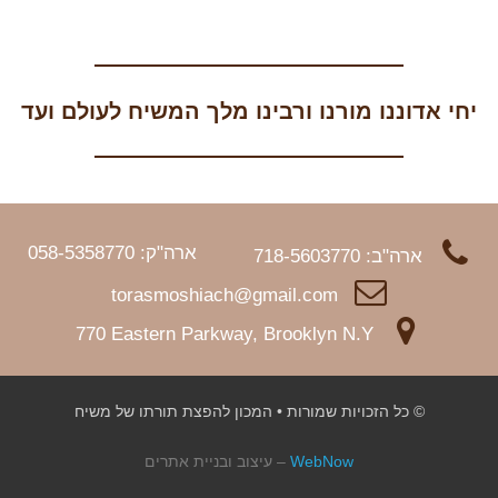
יחי אדוננו מורנו ורבינו מלך המשיח לעולם ועד
ארה"ק: 058-5358770
ארה"ב: 718-5603770
torasmoshiach@gmail.com
770 Eastern Parkway, Brooklyn N.Y
© כל הזכויות שמורות • המכון להפצת תורתו של משיח
WebNow
– עיצוב ובניית אתרים