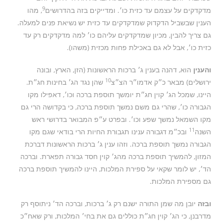
9
מדקדקים על עצמם עד כזית כו׳. ומדייקים בזה בהדרושים
, מהו
הענין שבשביל הדקדוק שמדקדקים עד כזית יש נשיאת פנים למעלה.
גם צריך להבין, מכיון שמדקדקים עליהם כו׳ למה מדקדקים רק עד
כזית כו׳, אבל לא גם באכילת פחות מכזית (משהו).
והענין
הוא, דהנה בענין ג׳ ברכות הראשונות (הזן, הארץ, ובונה
10
ירושלים) מבאר כ״ק אדמו״ר הצ״צ
שהן נגד הג׳ בחינות חג״ת.
היינו, שמכל הג׳ קוין חג״ת יומשך תוספת ברכה וכו׳, דאפילו מקו
הגבורה כו׳, שהרי גם משם נמשך תוספת ברכה, כי בקדושה הרי גם
מקו השמאל נמשך שפע וכו׳. ובפרט ע״פ המבואר בדרושי ראש
11
השנה
ובכ״מ דגבורה ענינו תגבורת החיות הרי בודאי שגם מקו
הגבורה נמשך תוספת ברכה. וזהו ענין ג׳ ברכות הראשונות דברכת
המזון, להמשיך תוספת ברכה מהג׳ קוין חסד גבורה תפארת. וברכה
הד׳, יש לומר שקאי על ספירת המלכות, היינו להמשיך תוספת ברכה
גם מספירת המלכות.
ובזה
יובן מה שמן התורה ישנם רק ג׳ ברכות, וברכה הד׳ ניתוסף רק
מדרבנן, כי הג׳ קוין חג״ת כוללים גם את בחי׳ המלכות, ורק שאח״כ