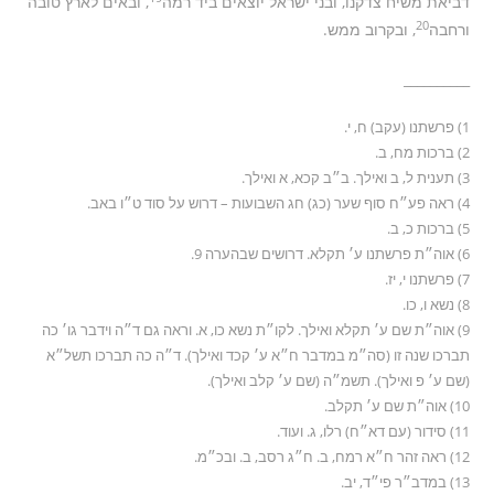
דביאת משיח צדקנו, ובני ישראל יוצאים ביד רמה
, ובאים לארץ טובה
20
ורחבה
, ובקרוב ממש.
__________
1) פרשתנו (עקב) ח, י.
2) ברכות מח, ב.
3) תענית ל, ב ואילך. ב״ב קכא, א ואילך.
4) ראה פע״ח סוף שער (כג) חג השבועות – דרוש על סוד ט״ו באב.
5) ברכות כ, ב.
6) אוה״ת פרשתנו ע׳ תקלא. דרושים שבהערה 9.
7) פרשתנו י, יז.
8) נשא ו, כו.
9) אוה״ת שם ע׳ תקלא ואילך. לקו״ת נשא כו, א. וראה גם ד״ה וידבר גו׳ כה
תברכו שנה זו (סה״מ במדבר ח״א ע׳ קכד ואילך). ד״ה כה תברכו תשל״א
(שם ע׳ פ ואילך). תשמ״ה (שם ע׳ קלב ואילך).
10) אוה״ת שם ע׳ תקלב.
11) סידור (עם דא״ח) רלו, ג. ועוד.
12) ראה זהר ח״א רמח, ב. ח״ג רסב, ב. ובכ״מ.
13) במדב״ר פי״ד, יב.