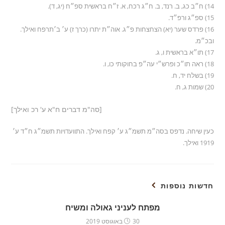
14) ח״ב כג, ב. רנד, ב. ח״ג רכח, א. ז״ח בראשית ספ״ח (יג, ד).
15) ספ״ג ורפ״ד.
16) פרדס שער (יא) הצחצחות פ״ג. אוה״ת יתרו (כרך ז) ע׳ ב׳תרפח ואילך.
ובכ״מ.
17) תו״א בראשית ו, ג.
18) ראה תו״כ ופרש״י עה״פ בחוקותי כו, ו.
19) בשלח יד, ח.
20) שמות ג, ח.
[סה"מ דברים ח"א ע' רכ ואילך]
כעין שיחה. נדפס בסה״מ תשמ״ג ע׳ קפח ואילך. התוועדויות תשמ״ג ח״ד ע׳
1919 ואילך.
חדשות נוספות
מפתח לעניני גאולה ומשיח
30 באוגוסט 2019