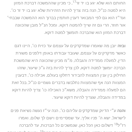
17
החותם הוא שלא יגע בו יד זר
, כי מכיון שההמשכה דברכת המזון
היא למטה כנ״ל, הנה בזה צריך להיות הזהירות שלא יגע בו יד זר כו׳.
ועד״ז הוא גם לפי המבואר דענין חותמין בברוך הוא ההמשכה שבבחי׳
אור חוזר, הרי גם זה שייך להמטה דוקא. ומכל הנ״ל מובן שהכוונה
דברכת המזון הוא שהברכה תומשך למטה דוקא.
ובזה
יובן מה שאמרו שמדקדקים על עצמם עד כזית כו׳, היינו דגם
כאשר מדקדקים על עצמם, שעובד עבודתו באופן דלפנים משורת
הדין, למעלה ממדידה והגבלה, מ״מ מכיון שהכוונה היא שהמשכת
הברכה יומשך למטה דוקא, לכן צריך להיות בזה ג״כ שיעור, שזהו
החילוק בין ענין המצוות להבירור דחלקו בעולם, אכילה כו׳, דבענין
המצוות הנה אף שהמצוות נתלבשו בדברים גשמיים כנ״ל, בכל זאת
הם למעלה ממדידה והגבלה, משא״כ האכילה כו׳ צריך להיות דוקא
במדידה והגבלה, שצריך להיות דוקא שיעור.
והנה
ע״י הדיוק שמדקדקים עליהם כו׳, הנה עי״ז נעשה נשיאת פנים
לישראל, ישא ה׳ פניו אליך, עד שמסיימים וישם לך שלום, ואמרו
18
רז״ל
דשלום כאן הכל כאן, שנמשכים כל הברכות, עד להברכה
19