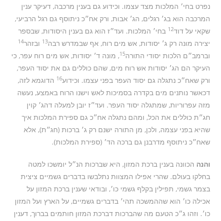
נפרט בחי׳ המלכות מצד עצמו. וכידוע גם בענין מרכבה, דעיקר ענין
המרכבה הוא בג׳ רגלים, הג׳ אבות, ורק אח״כ ניתוסף גם רגל הרביעי,
12
שקאי על דוד
בחי׳ המלכות. ועד״ז הוא גם בענין היסודות, שבספר
14
13
יצירה מונה רק ג׳ יסודות, אש מים רוח, אף שבמדרש רבה
ובזהר
15
וברמב״ם הלכות יסודי התורה
, מונה ד׳ יסודות, אש מים רוח עפר, כי
העיקר הם הג׳ יסודות אש רוח מים, שהם כוללים גם את יסוד העפר,
16
ורק שאח״כ נתגלה גם יסוד העפר בפני עצמו. וכידוע
הדוגמא לזה,
דכאשר נותנים מים בקדרה בסמיכות לאש וישנו הרוח באמצע, נעשה
מזה עפרוריות, שמתגלה יסוד העפר. ועד״ז יובן למעלה דהג׳ קוין
חג״ת כוללים את הכל, ומהם נתגלה אח״כ גם ספירת המלכות איך
שהיא בפני עצמה, ולכן, מן התורה ישנם רק ג׳ ברכות (חג״ת), אלא
שאח״כ ניתוסף מדרבנן גם ברכה הד׳ (ספירת המלכות).
והנה
הכוונה בענין ברכת המזון, היא שברכות הנ״ל יומשכו למטה
בחלקו בעולם. שהרי אפילו המצוות נתלבשו בדברים גשמיים ציצית
בצמר גשמי, תפילין בקלף גשמי כו׳, ובודאי שענין ברכת המזון על
אכילה כו׳ הוא שההמשכה תהי׳ בדברים גשמיים, על הארץ ועל המזון
כו׳. וזהו ג״כ הטעם מה שהברכות דברכת המזון חותמים בברוך, דענין