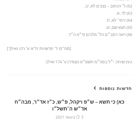
62) ל׳ הכתוב – נצבים לא, יב.
63) לד, א.
64) ירמי׳ לא, ח.
65) תצא שם, יט.
66) ראה רמב״ם הל׳ מלכים פי״א ה״ד.
[סה"מ ד' פרשיות ח"א ע' רכו ואילך]
כעין שיחה. י״ל בסה״מ תשמ״א (קופּיר) ע׳ 174 ואילך.
חדשות נוספות
כא) כי תשא – ש״פ ויקהל, פ״ש, כ״ז אד״ר, מבה״ח
אד״ש ה׳תשל״ו
3 בינואר 2021