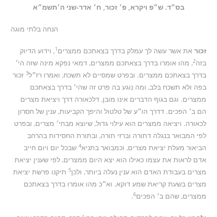
בס״ד. ש״פ ויקרא, פ׳ זכור, ח׳ אדר-שני ה׳תשמ״א
הנחה בלתי מוגה
1
זכור
את אשר עשה לך עמלק בדרך בצאתכם ממצרים
, וידוע הדיוק
2
בזה
, מהו אומרו בדרך בצאתכם ממצרים, דמאי נפקא מינה שזה הי׳
3
בדרך בצאתכם ממצרים. ובפרט שמסיים לא תשכח, ואמרו רז״ל
זכור
בפה ולא תשכח בלב, ומה נוגע בה פרט זה שהי׳ בדרך בצאתכם
ממצרים. וגם בגוף הדברים אינו מובן, דלכאורה דרך ויציאת מצרים
הם ב׳ הפכים. דדרך הו״ע של טלטול והיפך הקביעות, ענין של חסרון
לכאורה. ויציאה ממצרים הוא עילוי גדול, שיוצא מבחי׳ מצרים, ובפרט
לפי המבואר בנגלה דתורה וברזי תורה, ובתורת החסידות בהרחב
4
הביאור מעלת יציאת מצרים, וכמבואר בתניא
שבכל יום ויום חייב
אדם לראות את עצמו כאילו הוא יצא היום ממצרים, לפי שענין יציאת
5
מצרים בעבודת האדם הוא ענין נעלה ביותר, ולכן
תיקנו פרשת יציאת
מצרים בשעת קריאת שמע דוקא. וא״כ מהו אומרו בדרך בצאתכם
6
ממצרים, שהם ב׳ הפכים
.