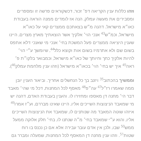
וזהו
כללות ענין הקריאה דפ׳ זכור, דכשקוראים פרשה זו ומספרים
ומסבירים את מעשה עמלק, הנה אז לומדים ממנה הוראה בעבודת
כאו״א מישראל. דהנה מ״ש בצאתכם ממצרים קאי על כאו״א
43
מישראל, וכמ״ש
אנכי הוי׳ אלקיך אשר הוצאתיך מארץ מצרים, היינו
שענין היציאה ממצרים פעל המשכת בחי׳ אנכי מי שאנכי דלא אתפס
44
בשום שם ולא אתרמיז בשום אות וקוצא כלל
, שיומשך ע״י הוי׳
להיות אלקיך כחך וחיותך של כאו״א מישראל, וכמבואר בלקו״ת פ׳
46
45
ראה
איך יש בחי׳ הוי׳ בכאו״א מישראל (וזהו ענין מלחמת עמלק
).
35
וממשיך
בהכתוב
ויזנב בך כל הנחשלים אחריך. וביאור הענין יובן
48
47
ממה שאמרו רז״ל
עה״פ
מאסף לכל המחנות, דכל מי שהי׳ מאבד
דבר הי׳ מחנה דן מאספו ומחזירו לו. והענין בעבודת האדם, דהנה יש
49
מי שמאבד הניצוצות השייכים אליו, היינו שאינו מבררם, וע״ז אמרו
איזהו שוטה המאבד מה שנותנים לו, שמאבד את הניצוצות השייכים
אליו, והוא ע״י שמאבד בחי׳ מ״ה שנתנו לו, בחי׳ חלק אלוקה ממעל
50
ממש
שבו, ולכן אין אדם עובר עבירה אלא אם כן נכנס בו רוח
51
שטות
. וזהו ענין מחנה דן המאסף לכל המחנות, שמעלה ומברר גם