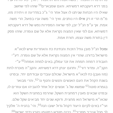
59
בפני דרא דעקבתא דמשיחא. והגם שמבארים
שזהו לפי שחשב
שאילו היו הכחות שניתנו לו אצל אחר הי׳ ג״כ במדריגה זו ויתירה מזו,
מ״מ הרי זו רק
אילו
היו נותנים, ואיך הי׳ משה עניו בפועל, הרי משה
אמת. אך ע״פ הנ״ל יובן, לפי שראה המסירות נפש של דרא דעקבתא
דמשיחא, וגם לפי שאין המצוה נקראת אלא על שם גומרה, שזהו פסק
דין בתורת משה עצמו, תורת אמת.
ומכל
הנ״ל מובן גודל הזכות והנתינת כח והאחריות שיש לכאו״א
מישראל בדורנו, שהרי אין המצוה נקראת אלא על שם גומרה. דע״י
60
העבודה דמחה תמחה את זכר עמלק, באים למחה אמחה
ע״י
61
הקב״ה, ומדור דור
, ותרגם יונתן דרא דמשיחא. והקב״ה מוכרח לתת
(מוז געבן) כח לכאו״א מישראל, שכולם עובדים עבודתם יחד, ובפרט
62
בשנת הקהל את העם האנשים והנשים והטף גו׳
, והרי מבואר
63
בגמרא סוטה
שמשא של ג׳ אנשים יכול אחד להגביהו אם עוזרים לו,
ובפרט שבאים מענין דמחצית השקל, שהרמז במחצית השקל הוא
שכאו״א מישראל הוא מחצית, ודוקא שנים יחד מביאים שקל שלם.
64
ועי״ז באים לקיום היעוד דקהל גדול ישובו הנה
, והי׳ בהניח ה׳ אלקיך
66
65
לך מכל אויביך מסביב
, ויבנה מקדש במקומו ויקבץ נדחי ישראל
,