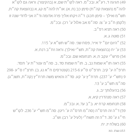
49) חגיגה ד, רע״א. ובכ״מ. ראה לקו״ת שם, א (בהקיצור). וראה גם לקו״א
להה״מ (הוצאת קה״ת) סימן כב (ח, א). או״ת להה״מ קג, א (בהוצאת קה״ת,
תש״מ ואילך – סימן תכג). ד״ה ויקחו אליך פרה אדומה וד״ה אני לדודי שנה זו
(לקמן ח״ב ע׳ צו. סה״מ אב-אלול ע׳ רכ). ובכ״מ.
50) ראה תניא רפ״ב.
51) סוטה ג, א.
52) ״היום יום״ יד אייר, פסח שני. סה״ש תש״א ע׳ 115.
53) ע׳ יח (בהוצאת קה״ת, תש״י ואילך). וראה זח״ב רנח, א.
54) פרש״י עקב ח, א. תנחומא שם. ובכ״מ.
55) ראה תו״א שמות נב, ב. תו״ח שמות סד, ב. סה״מ עטר״ת ע׳ תסד.
תרפ״ה ע׳ קיב. תרפ״ט ס״ע 215-6 (קונטרסים ח״א נג, ב). תרצ״ז ס״ע 298-
9 (תש״י ע׳ 237). תרח״ץ ע׳ קע. סד״ה והאיש משה תרח״ץ (קה״ת, תשנ״ג).
סה״מ תש״ב ע׳ 13.
56) בהעלותך יב, ג.
57) ראה סנהדרין קיא, א.
58) תנחומא קרח יא. ב״ב עד, א. ובכ״מ.
59) ד״ה זה תרס״ה (סה״מ תרס״ה ע׳ ריט). סה״מ תש״י ע׳ 236. לקו״ש
חי״ג ע׳ 30. ד״ה זה תשח״י (לעיל ע׳ רב). וש״נ.
60) בשלח יז, יח.
61) שם, טז.