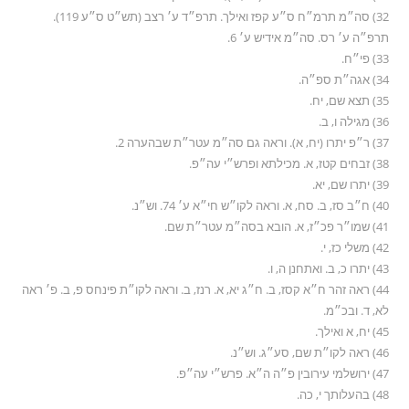
32) סה״מ תרמ״ח ס״ע קפז ואילך. תרפ״ד ע׳ רצב (תש״ט ס״ע 119).
תרפ״ה ע׳ רס. סה״מ אידיש ע׳ 6.
33) פי״ח.
34) אגה״ת ספ״ה.
35) תצא שם, יח.
36) מגילה ו, ב.
37) ר״פ יתרו (יח, א). וראה גם סה״מ עטר״ת שבהערה 2.
38) זבחים קטז, א. מכילתא ופרש״י עה״פ.
39) יתרו שם, יא.
40) ח״ב סז, ב. סח, א. וראה לקו״ש חי״א ע׳ 74. וש״נ.
41) שמו״ר פכ״ז, א. הובא בסה״מ עטר״ת שם.
42) משלי כז, י.
43) יתרו כ, ב. ואתחנן ה, ו.
44) ראה זהר ח״א קסז, ב. ח״ג יא, א. רנז, ב. וראה לקו״ת פינחס פ, ב. פ׳ ראה
לא, ד. ובכ״מ.
45) יח, א ואילך.
46) ראה לקו״ת שם, סע״ג. וש״נ.
47) ירושלמי עירובין פ״ה ה״א. פרש״י עה״פ.
48) בהעלותך י, כה.