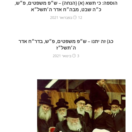
הוספה: כי תשא (א) (הנחה) – ש״פ משפטים, פ״ש,
כ״ה שבט, מבה״ח אדר ה׳תשל״א
12 בפברואר 2021
כג) זה יתנו – ש״פ משפטים, פ״ש, בדר״ח אדר
ה׳תשל״ז
3 בינואר 2021