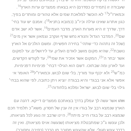
16
שעבודה זו (תמידים כסדרם) היא בצאתו ממצרים ערות הארץ
.
17
וכמארז״ל
לא הוכשר למלאכת שמים אלא טהורים ומותרים בפיך,
18
כגון אתרוג שאינו ערלה וכיו״ב (כמובא בתניא
). אמנם יש עוד בחי׳
19
דרך, שדרך זו היא מערות הארץ, מדבר העמים
, אשר לא ישב אדם
21
20
שם
, המדבר הגדול והנורא נחש שרף ועקרב וצמאון אשר אין מים
(שכל זה נתהוה כדי שתהי׳ בחירה חפשית). ומשם הולכים אל הארץ
22
נושבת
, שהיא מקום מושב לאדם העליון, עד לירושלים, עד למקום
24
23
אשר יבחר ה׳
, המקום אשר אזכיר את שמי
, עד לקודש הקדשים,
ועד לארון ומה שבתוכו. דשם הוא הגילוי דבחי׳ פנימיות דפנימיות,
26
25
כמ״ש
ולא יכנף עוד מוריך, בלי שום לבוש, וכמארז״ל
האומר אי
אפשי אלא אני בבגדי והיא בבגדה יוציא ויתן כתובה, לפי שהוא בבחי׳
27
גילוי בלי שום לבוש, ישראל ומלכא בלחודוהי
.
וזהו
אשר עשה לך עמלק בדרך בצאתכם ממצרים דייקא. דהנה עם
הארץ שנמצא רבב על בגדו אין זה ענין של חסרון, משא״כ תלמיד חכם
28
שנמצא רבב על בגדו חייב מיתה
, היינו שרבב זה נוגע לכל מציאותו,
ולכן עונשו ג״כ שמתבטלת מציאותו (שנעשה אויס מציאות). ואין זה
בדרך עונש סגולי, אלא שהעונש מסובב מן הרבב (כסיבה ומסובב).