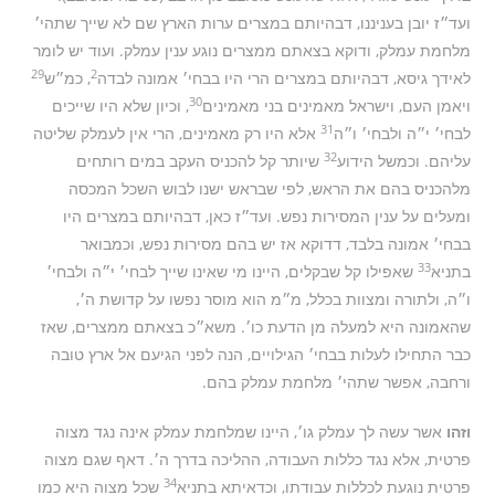
ועד״ז יובן בעניננו, דבהיותם במצרים ערות הארץ שם לא שייך שתהי׳
מלחמת עמלק, ודוקא בצאתם ממצרים נוגע ענין עמלק. ועוד יש לומר
29
2
לאידך גיסא, דבהיותם במצרים הרי היו בבחי׳ אמונה לבדה
, כמ״ש
30
ויאמן העם, וישראל מאמינים בני מאמינים
, וכיון שלא היו שייכים
31
לבחי׳ י״ה ולבחי׳ ו״ה
אלא היו רק מאמינים, הרי אין לעמלק שליטה
32
עליהם. וכמשל הידוע
שיותר קל להכניס העקב במים רותחים
מלהכניס בהם את הראש, לפי שבראש ישנו לבוש השכל המכסה
ומעלים על ענין המסירות נפש. ועד״ז כאן, דבהיותם במצרים היו
בבחי׳ אמונה בלבד, דדוקא אז יש בהם מסירות נפש, וכמבואר
33
בתניא
שאפילו קל שבקלים, היינו מי שאינו שייך לבחי׳ י״ה ולבחי׳
ו״ה, ולתורה ומצוות בכלל, מ״מ הוא מוסר נפשו על קדושת ה׳,
שהאמונה היא למעלה מן הדעת כו׳. משא״כ בצאתם ממצרים, שאז
כבר התחילו לעלות בבחי׳ הגילויים, הנה לפני הגיעם אל ארץ טובה
ורחבה, אפשר שתהי׳ מלחמת עמלק בהם.
וזהו
אשר עשה לך עמלק גו׳, היינו שמלחמת עמלק אינה נגד מצוה
פרטית, אלא נגד כללות העבודה, ההליכה בדרך ה׳. דאף שגם מצוה
34
פרטית נוגעת לכללות עבודתו, וכדאיתא בתניא
שכל מצוה היא כמו