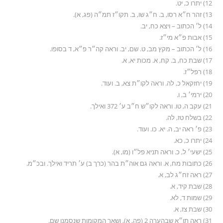
12) יתרו כ, יט.
13) זהר ח״א רסו, ב. ח״ג שו, ב. תקו״ז תמ״ה (פג, א).
14) ל׳ הכתוב – ויצא כח, יב.
15) אבות פ״א מי״ז.
16) ל׳ הכתוב – מקץ מב, ט. שם, יב. וראה קה״ר פ״א, ד בסופו.
17) שבת כח, ב. קח, א. מכות יא, א.
18) רפל״ז.
19) יחזקאל כ, לה. וראה לקו״ת צא, ב. ועוד.
20) ירמי׳ ב, ו.
21) עקב ה, טו. וראה לקו״ש ח״ב ע׳ 372 ואילך.
22) בשלח טז, לה.
23) פ׳ ראה יב, ה. יא. כו. ועוד.
24) יתרו כ, כא.
25) ישעי׳ ל, כ. וראה תניא פל״ו (מו, א).
26) כתובות מח, א. וראה גם אוה״ת בהר (כרך ב) ע׳ תריד ואילך. ובכ״מ.
27) ראה זח״ג לב, א.
28) שבת קיד, א.
29) שמות ד, לא.
30) שבת צז, א.
31) ראה תו״א שבהערה 2 (פה, א), ושאר המקומות שנסמנו שם.