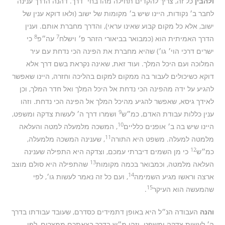
ולהבין
כל זה, צריך להקדים תחילה מהו בחי׳ דרך. דהנה הדרך ענינה
לחבר ב׳ נקודות, היינו שיש ב׳ מקומות של ישוב (ולאו דוקא ענין של
ישוב, אלא כל מקום קבוע שאינו עראי), והדרך מחברת אותם. וענין
8
7
הדרך האמיתית הוא (כמבואר בביאורי הזהר פ׳ וישלח
עה״פ
כי
ישרים דרכי הוי׳ גו׳) שהיא מחברת את הפינה הכי נדחת עם עיר
המלוכה ועם היכל המלך. ועוד זאת, שאינה נקראת בשם דרך אלא
דוקא כשיכולים לעבור בה ממקום למקום בהליכה וחזרה, היינו שאפשר
להגיע על ידה מהפינה הכי נדחת אל היכל המלך ואל חדר המלך, וכן
לאידך גיסא, שאפשר להגיע מהיכל המלך אל הפינה הכי נדחת. וזהו
9
ענין כללות עבודת האדם, כמ״ש
ושמרו דרך ה׳ לעשות צדקה ומשפט,
10
היינו שיש בה ב׳ אופנים כלליים
, המשכה מלמעלה למטה והעלאה
11
מלמטה למעלה. משפט היא התורה
, שענינה המשכה מלמעלה,
12
כמ״ש
כי מן השמים דיברתי עמכם, וצדקה היא התפילה שענינה
13
העלאה מלמטה, וכמבואר בכמה מקומות
שהתפילה היא סולם מוצב
14
ארצה וראשו מגיע השמימה
, ועם כל זה נאמר לעשות גו׳, לפי
15
שהמעשה הוא העיקר
.
והנה
העבודה הנ״ל היא באופן דתמידים כסדרם, שעובד עבודתו בדרך
ה׳ לעשות צדקה ומשפט. וזהו מ״ש בדרך בצאתכם ממצרים, לפי