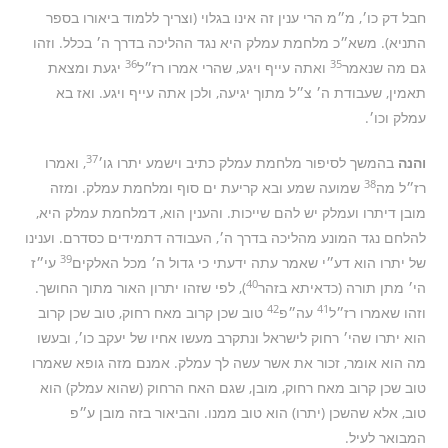
חבל דק כו׳, מ״מ הרי ענין זה אינו בגלוי (וצריך ללמוד ביאורו בספר
התניא). משא״כ מלחמת עמלק היא נגד ההליכה בדרך ה׳ בכלל. וזהו
36
35
גם מה שנאמר
ואתה עייף ויגע, שהרי אמרו רז״ל
יגעת ומצאת
תאמין, שעבודת ה׳ צ״ל מתוך יגיעה, ולכן אתה עייף ויגע. ואז בא
עמלק וכו׳.
37
והנה
בהמשך לסיפור מלחמת עמלק כתיב וישמע יתרו גו׳
, ואמרו
38
רז״ל מה
שמועה שמע ובא קריעת ים סוף ומלחמת עמלק. ומזה
מובן דיתרו ועמלק יש להם שייכות. והענין הוא, דמלחמת עמלק היא,
להלחם נגד המונע מהליכה בדרך ה׳, העבודה דתמידים כסדרם. וענינו
39
של יתרו הוא דע״י שאמר עתה ידעתי כי גדול ה׳ מכל האלקים
עי״ז
40
הי׳ מתן תורה (כדאיתא בזהר­
), לפי שזהו יתרון האור מתוך החושך.
42
41
וזהו שאמרו רז״ל
עה״פ
טוב שכן קרוב מאח רחוק, טוב שכן קרוב
הוא יתרו שהי׳ רחוק לישראל ונתקרב מעשו אחיו של יעקב כו׳, ובעשו
מה הוא אומר, זכור את אשר עשה לך עמלק. אמנם מזה גופא שאמרו
טוב שכן קרוב מאח רחוק, מובן, שגם האח הרחוק (שהוא עמלק) הוא
טוב, אלא שהשכן (יתרו) הוא טוב ממנו. והביאור בזה מובן ע״פ
המבואר לעיל.