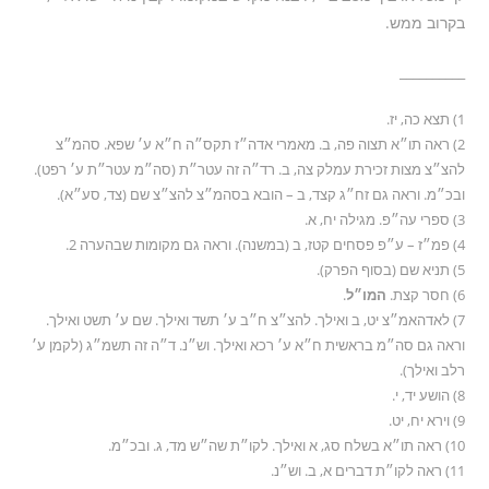
בקרוב ממש.
__________
1) תצא כה, יז.
2) ראה תו״א תצוה פה, ב. מאמרי אדה״ז תקס״ה ח״א ע׳ שפא. סהמ״צ
להצ״צ מצות זכירת עמלק צה, ב. רד״ה זה עטר״ת (סה״מ עטר״ת ע׳ רפט).
ובכ״מ. וראה גם זח״ג קצד, ב – הובא בסהמ״צ להצ״צ שם (צד, סע״א).
3) ספרי עה״פ. מגילה יח, א.
4) פמ״ז – ע״פ פסחים קטז, ב (במשנה). וראה גם מקומות שבהערה 2.
5) תניא שם (בסוף הפרק).
6) חסר קצת.
המו״ל
.
7) לאדהאמ״צ יט, ב ואילך. להצ״צ ח״ב ע׳ תשד ואילך. שם ע׳ תשט ואילך.
וראה גם סה״מ בראשית ח״א ע׳ רכא ואילך. וש״נ. ד״ה זה תשמ״ג (לקמן ע׳
רלב ואילך).
8) הושע יד, י.
9) וירא יח, יט.
10) ראה תו״א בשלח סג, א ואילך. לקו״ת שה״ש מד, ג. ובכ״מ.
11) ראה לקו״ת דברים א, ב. וש״נ.