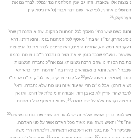
ניצוצות אלו שנאבדו. וזהו גם ענין המלחמה נגד עמלק, לברר גם את
הנחשלים אחריך, לפי שאין שום דבר אבוד (ס׳איז ניטאָ קיין
52
פאַרפאַלן)
.
והנה
כשם שיש בחי׳ מאסף לכל המחנות במקום, שהוא מחנה דן שהי׳
נוסע אחרון, עד״ז יש בחי׳ מאסף לכל המחנות בזמן, והוא דורנו, דרא
דעקבתא דמשיחא, אחרית הימים, דאז צריכים לברר את כל הניצוצות
שנשארו. ואע״פ שכבר בזמן יציאת מצרים נתברר ר״ב ניצוצות ונרמזו
בתיבת רב (היינו שהם הרבה ניצוצות), וגם אח״כ נתבררו הניצוצות
שבבחי׳ ראש, ותנאים ואמוראים ביררו בחי׳ זרועות וירכין כדאיתא
53
בזהר (שנאמר במענה לשון
על קברי צדיקים, עד לכ״ק מו״ח אדמו״ר
נשיא דורנו), אבל מ״מ הרי יש עוד איזה ניצוצות שלא נתבררו, וראי׳
לדבר שהרי עדיין לא בא בן דוד, ועבודה זו מוטלת על דורנו, ואז אין
54
המצוה נקראת אלא על שם גומרה
, שהוא המאסף לכל המחנות.
55
ויש
לומר בדרך אפשר שלפי זה יש לבאר מה שפירשו רבותינו נשיאינו
56
עה״פ
והאיש משה עניו מאוד מכל האדם אשר על פני האדמה,
שבעיקר הי׳ עניו בפני דרא דעקבתא דמשיחא. דלכאורה הרי משה
58
57
מדתו מדת האמת
, משה אמת ותורתו אמת
, ואיך יכול להיות עניו