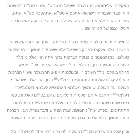
תפקידה ושליחותה. וזהו ועתה ישראל מה, דע״י שע״י המ״ה דהנשמה
הוא עובד העבודה דישראל (אתכפיא סט״א ואתהפכא סט״א) עתה,
שעי״ז הוא ממלא את הכוונה שבשבילה נברא, עי״ז דוקא, הוא תכלית
העילוי (גם) של המ״ה שבו.
ט)
וזהו
חייב אדם לברך מאה ברכות בכל יום, דענין הברכות הוא שיהי׳
המשכת גילוי אלקות לא רק בישראל אלא שעל ידם יומשך גילוי אלקות
בעולם. וכמו שאומרים בנוסח הברכות ברוך אתה הוי׳ אלקינו מלך
העולם, שיומשך (ברוך) הגילוי דהוי׳ בישראל, אלקינו, ועי״ז יומשך
65
הגילוי בעולם, מלך העולם
. ובעולמות גופא, ההמשכה שע״י הברכות
66
היא (בעיקר) בעולמות התחתונים. וכמ״ש
ברוך הוי׳ אלקי ישראל מן
67
העולם ועד העולם, שיומשך מעלמא דאתכסיא לעלמא דאתגליא
.
68
דעלמא
דאתכסיא הם עולמות העליונים שהם בטלים לאלקות, כמו
דגים שבים שמכוסים ובטלים להמים, ועלמא דאתגליא הם עולמות
התחתונים, ובפרט עוה״ז הגשמי, שנראים ליש ודבר נפרד, וענין הברכה
הוא שיומשך גילוי אלקות גם בעולמות התחתונים עד בעוה״ז הגשמי.
69
וכיון
שכל מה שברא הקב״ה בעולמו לא ברא דבר אחד לבטלה
, וכל