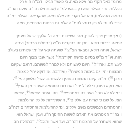
מרומז באל תקרי מה אלא מאה, כי כאשר הגילוי דמ״ה הוא רק
בכללות, אזי, הגילוי הוא רק בנוגע למ״ה (שבתחילה הי׳ בהעלם ואח״כ
נתגלה מהעלמו), וזהו אל תקרי מה אלא מאה, שהקריאה והגילוי דמ״ה
צריך להיות לא רק בנוגע להמ״ה אלא גם בכחות הפרטיים, מאה.
ו)
אך
עדיין צריך להבין, מהי השייכות דמה ה׳ אלקיך שואל מעמך
למאה ברכות דוקא. ויובן זה בהקדים מ״ש (בתחלת הכתוב) ועתה
36
ישראל, ועתה דוקא, ומבאר הצ״צ
שועתה קאי על ימי שנותינו בעולם
37
הזה, וע״ד מ״ש בסיום פרשה הקודמת
אשר אנכי מצוך היום
38
לעשותם, וארז״ל
היום לעשותם ולא למחר לעשותם. דהגם שקיום
39
המצוות יהי׳ גם בימות המשיח
(ואדרבה, אז דוקא יהי׳ כמצות
41
40
רצונך
), מ״מ, קיום המצוות באופן דלעשותם, עשי׳ מלשון כפי׳
,
42
הוא דוקא היום, כי לע״ל יהי׳ ואת רוח הטומאה אעביר מן הארץ
44
43
ובמילא לא תהי׳ העבודה דאתכפיא
. וזהו ועתה ישראל
, ישראל
45
הוא על שם כי שרית עם אלקים
, ההשתררות על כל ההעלמות
וההסתרים הנמשכים משם אלקים, עד לההעלמות וההסתרים דנה״ב
ויצה״ר המפתים את האדם לעשות ההיפך ח״ו, וענין ישראל הוא
45
שהוא משתרר על הרצונות דנה״ב, ועד אשר ותוכל
. דבתחלה הם