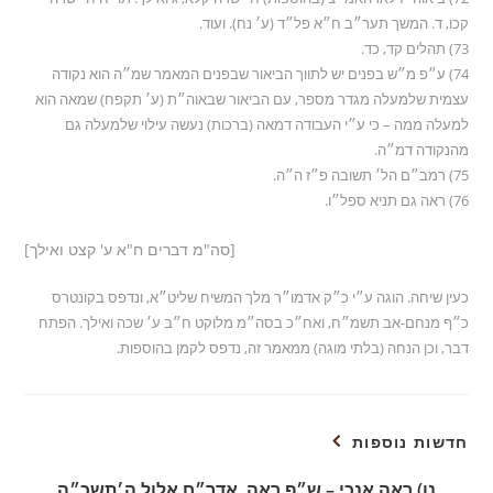
קכו, ד. המשך תער״ב ח״א פל״ד (ע׳ נח). ועוד.
73) תהלים קד, כד.
74) ע״פ מ״ש בפנים יש לתווך הביאור שבפנים המאמר שמ״ה הוא נקודה
עצמית שלמעלה מגדר מספר, עם הביאור שבאוה״ת (ע׳ תקפח) שמאה הוא
למעלה ממה – כי ע״י העבודה דמאה (ברכות) נעשה עילוי שלמעלה גם
מהנקודה דמ״ה.
75) רמב״ם הל׳ תשובה פ״ז ה״ה.
76) ראה גם תניא ספל״ו.
[סה"מ דברים ח"א ע' קצט ואילך]
כעין שיחה. הוגה ע״י כ״ק אדמו״ר מלך המשיח שליט״א, ונדפס בקונטרס
כ״ף מנחם-אב תשמ״ח, ואח״כ בסה״מ מלוקט ח״ב ע׳ שכה ואילך. הפתח
דבר, וכן הנחה (בלתי מוגה) ממאמר זה, נדפס לקמן בהוספות.
חדשות נוספות
נו) ראה אנכי – ש״פ ראה, אדר״ח אלול ה׳תשכ״ה