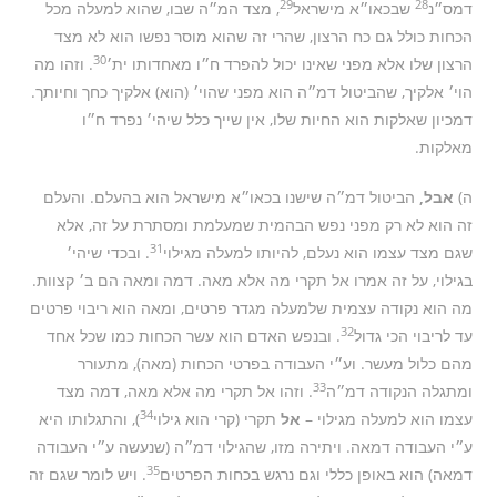
29
28
דמס״נ
שבכאו״א מישראל
, מצד המ״ה שבו, שהוא למעלה מכל
הכחות כולל גם כח הרצון, שהרי זה שהוא מוסר נפשו הוא לא מצד
30
הרצון שלו אלא מפני שאינו יכול להפרד ח״ו מאחדותו ית׳
. וזהו מה
הוי׳ אלקיך, שהביטול דמ״ה הוא מפני שהוי׳ (הוא) אלקיך כחך וחיותך.
דמכיון שאלקות הוא החיות שלו, אין שייך כלל שיהי׳ נפרד ח״ו
מאלקות.
ה)
אבל,
הביטול דמ״ה שישנו בכאו״א מישראל הוא בהעלם. והעלם
זה הוא לא רק מפני נפש הבהמית שמעלמת ומסתרת על זה, אלא
31
שגם מצד עצמו הוא נעלם, להיותו למעלה מגילוי
. ובכדי שיהי׳
בגילוי, על זה אמרו אל תקרי מה אלא מאה. דמה ומאה הם ב׳ קצוות.
מה הוא נקודה עצמית שלמעלה מגדר פרטים, ומאה הוא ריבוי פרטים
32
עד לריבוי הכי גדול
. ובנפש האדם הוא עשר הכחות כמו שכל אחד
מהם כלול מעשר. וע״י העבודה בפרטי הכחות (מאה), מתעורר
33
ומתגלה הנקודה דמ״ה
. וזהו אל תקרי מה אלא מאה, דמה מצד
34
עצמו הוא למעלה מגילוי –
אל
תקרי (קרי הוא גילוי
), והתגלותו היא
ע״י העבודה דמאה. ויתירה מזו, שהגילוי דמ״ה (שנעשה ע״י העבודה
35
דמאה) הוא באופן כללי וגם נרגש בכחות הפרטים
. ויש לומר שגם זה