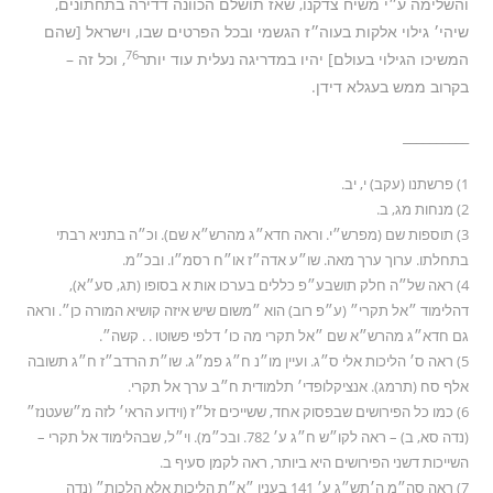
והשלימה ע״י משיח צדקנו, שאז תושלם הכוונה דדירה בתחתונים,
שיהי׳ גילוי אלקות בעוה״ז הגשמי ובכל הפרטים שבו, וישראל [שהם
76
המשיכו הגילוי בעולם] יהיו במדריגה נעלית עוד יותר
, וכל זה –
בקרוב ממש בעגלא דידן.
__________
1) פרשתנו (עקב) י, יב.
2) מנחות מג, ב.
3) תוספות שם (מפרש״י. וראה חדא״ג מהרש״א שם). וכ״ה בתניא רבתי
בתחלתו. ערוך ערך מאה. שו״ע אדה״ז או״ח רסמ״ו. ובכ״מ.
4) ראה של״ה חלק תושבע״פ כללים בערכו אות א בסופו (תג, סע״א),
דהלימוד ״אל תקרי״ (ע״פ רוב) הוא ״משום שיש איזה קושיא המורה כן״. וראה
גם חדא״ג מהרש״א שם ״אל תקרי מה כו׳ דלפי פשוטו . . קשה״.
5) ראה ס׳ הליכות אלי ס״ג. ועיין מו״נ ח״ג פמ״ג. שו״ת הרדב״ז ח״ג תשובה
אלף סח (תרמג). אנציקלופדי׳ תלמודית ח״ב ערך אל תקרי.
6) כמו כל הפירושים שבפסוק אחד, ששייכים זל״ז (וידוע הראי׳ לזה מ״שעטנז״
(נדה סא, ב) – ראה לקו״ש ח״ג ע׳ 782. ובכ״מ). וי״ל, שבהלימוד אל תקרי –
השייכות דשני הפירושים היא ביותר, ראה לקמן סעיף ב.
7) ראה סה״מ ה׳תש״ג ע׳ 141 בענין ״א״ת הליכות אלא הלכות״ (נדה