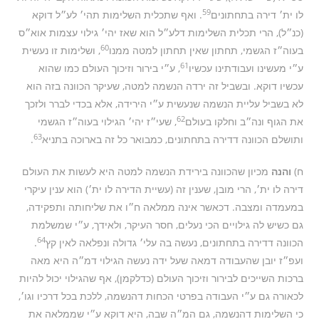
59
לו ית׳ דירה בתחתונים
. ואף שתכלית השלימות תהי׳ לע״ל דוקא
(כנ״ל), הרי תכלית השלימות דלע״ל הוא שאז יהי׳ גילוי עצמות אוא״ס
60
בעוה״ז הגשמי, תחתון שאין תחתון למטה ממנו
, ושלימות זו נעשית
61
ע״י מעשינו ועבודתינו עכשיו
, ע״י בירור וזיכוך העולם כמו שהוא
עכשיו דוקא. ובשביל זה ירדה הנשמה למטה, שעיקר הכוונה בזה הוא
לא בשביל עליית הנשמה שנעשית ע״י הירידה, אלא בכדי לברר ולזכך
62
את הגוף ונה״ב וחלקו בעולם
, שעי״ז יהי׳ הגילוי בעוה״ז הגשמי
63
ותושלם הכוונה דדירה בתחתונים, כמבואר כל זה בארוכה בתניא
.
ח)
והנה
מכיון שהכוונה בירידת הנשמה למטה היא לעשות את העולם
דירה לו ית׳, הרי מובן, שענין זה (עשיית הדירה לו ית׳) הוא ענין עיקרי
במעמדה ומצבה. דכאשר אינה ממלאה ח״ו את שליחותה ותפקידה,
גם כשיש לה גילויים הכי נעלים, חסר העיקר, ולאידך, ע״י שמשלמת
64
הכוונה דדירה בתחתונים, נעשה בה עלי׳ גדולה ונפלאה לאין קץ
.
ועפ״ז יובן שהעבודה דמאה שעל ידה נעשה הגילוי דמ״ה היא מאה
ברכות השייכים לבירור וזיכוך העולם (כדלקמן), אף שהגילוי יכול להיות
לכאורה גם ע״י העבודה בפרטי הכחות דהנשמה, ללכת בכל דרכיו וגו׳,
כי השלימות דהנשמה, גם המ״ה שבה, היא דוקא ע״י שממלאה את