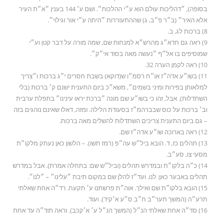
בסופה), ״דהליכות עולם הוא ע״י ההלכות״. ושם ע׳ 144 בענין ״א״ת העיר
אלא האיר״ (ב״ר פ״ב, ג) שההתעוררות ״היתה ע״י אור וגילוי״.
8) ברכות לג, ב.
9) ראה גם חדא״ג מהרש״א למנחות שם, שמה מורה על דבר קטן וע״י
שמוסיפים בו אל״ף ״נעשה מאה בסוד אי״ק״.
10) ראה לקמן הערה 32.
11) בשו״ע אדה״ז או״ח רסמ״ו ש(דוקא) בשבת חסרים י״ג ברכות ו״צריך
למלאותן בפירות ומיני בשמים״, משא״כ ביום התענית ישנם ק׳ ברכות (בלי
השתדלות). אבל, זהו כי בשו״ע שם מונה ״ברכת יראו עינינו״ בתפלת ערבית
וב׳ ברכות על כוס שבברהמ״ז בסעודת הלילה. ומזה, דאלו שאינם נוהגים בזה
– גם ביום התענית צריכים השתדלות להשלים מאה ברכות.
12) ראה בארוכה שו״ע אדה״ז שם.
13) תהלים כז, ד. הובא ביל״ש עה״פ (רמז תשו). – הלשון כאן נעתק מלקו״ת
מסעי צו, סע״ב.
14) כ״ה בלקו״ת ובמדרש תהלים (וביל״ש שם: בתחלה אמרת). אבל במדרש
תהלים באבער כאן: לנו. ועד״ז להלן שם במקום תיבת ״עלינו״ – ״לנו״.
15) הובא בלקו״ת שם ואילך. אוה״ת פרשתנו ע׳ תקעח. רד״ה אחת שאלתי
תרע״ה (המשך תער״ב ח״ב ס״ע א׳קיד). ועוד.
16) סד״ה אחת שאלתי הנ״ל (המשך הנ״ל ע׳ א׳קכב). וראה תוד״ה עד אחת