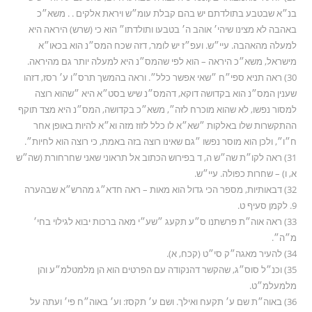
בנ״א שבטבע בתולדתם יש בהם קבלת עומ״ש ויראת אלקים . . משא״כ
באהבה לא מצינו שיהי׳ אוהב ה׳ בטבעו ותולדתו״ הוא כי (שרש) היראה היא
למעלה מהאהבה. עיי״ש. ועפ״ז יש לומר, דזה שכח המס״נ הוא בכאו״א
מישראל, משא״כ היראה – הוא לפי שהמס״נ היא למעלה יותר גם מהיראה.
30) ראה תניא ספי״ח ״שאי אפשר כלל״. וראה בהמשך תרס״ו ע׳ רסז, דזהו
שענין המס״נ הוא בקדושה דוקא, דהמס״נ שיש בסט״א היא ״שהוא רוצה
למסור נפשו, לא שהוא מוכרח לזה״, משא״כ בקדושה, המס״נ היא מצד תוקף
ההתקשרות שלו באלקות ״שא״א לו כלל לזוז מזה וא״א להיות באופן אחר
ח״ו״, ולכן הוא מוסר נפשו ״גם שאינו רוצה בזה באמת, כי רוצה הוא לחיות״.
31) ראה לקו״ת שה״ש ה, ד בפירוש הכתוב אל תראוני שאני שחרחורת (שה״ש
א, ו) – שחרות כפולה. עיי״ש.
32) דבאותיות, מספר הכי גדול הוא מאות – ראה חדא״ג מהרש״א שבהערה
9. לקמן סעיף ט.
33) ראה אוה״ת פרשתנו ס״ע תקעג ״שע״י מאה ברכות יבוא לגילוי בחי׳
מ״ה״.
34) להעיר מאגה״ק סי״ט (קכח, א).
35) וכנ״ל סוס״ג, שהקשר דהנקודה עם הפרטים הוא הן מלמטלמ״ע והן
מלמעלמ״ט.
36) באוה״ת שם ע׳ תקעח ואילך. ושם ע׳ תקסז: וע׳ באוה״ח פי׳ ועתה על