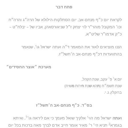
פתח דבר
לקראת יום כ״ף מנחם-אב, יום הסתלקות-הילולא של הרה״ג והרה״ח
וכו׳ המקובל מוהר״ר לוי יצחק ז״ל שניאורסאהן, אביו של – יבלח״ט –
כ״ק אדמו״ר שליט״א,
הננו מוציאים לאור את המאמר ד״ה ועתה ישראל גו׳, שנאמר
בהתוועדות דכ״ף מנחם-אב ה׳תשל״ז.
מערכת ״אוצר החסידים״
יום א׳ פ׳ עקב, שנת הקהל,
שנת תשמ״ח (
ת
הא
ש
נת
ח
ירות
מ
שיח)
ברוקלין, נ. י.
בס״ד. כ״ף מנחם-אב ה׳תשל״ז
1
ועתה
ישראל מה הוי׳ אלקיך שואל מעמך כי אם ליראה גו׳
, ואיתא
2
בגמרא
תניא הי׳ ר׳ מאיר אומר חייב אדם לברך מאה ברכות בכל יום