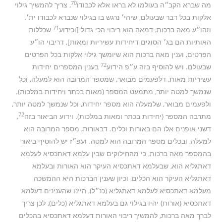
70
מה שברא הקב״ה בעולמו לא בראו אלא לכבודו
, צריך להמשיך גילוי
אלקות בכל דבר שבעולם, שיהי׳ נרגש בו בגילוי שנברא לכבודו ית׳.
71
וזהו״ע מאה ברכות, דמאה הוא ריבוי הכי גדול [וכידוע
שכללות
האותיות הם בג׳ הסוגים דיחידות עשיריות ומאות], דריבוי הו״ע
הפרטים, וענין מאה ברכות הוא שיומשך גילוי אלקות בכל הפרטים
72
שבעולם. ויש להוסיף בזה ע״פ הידוע
בענין המספרים יחידות
עשיריות מאות, דלפעמים מבואר, שמספר המרובה הוא למעלה, וכל
שנמשך למטה יותר, מתמעט המספר (מאות בכתר ויחידות במלכות).
ולפעמים מבואר, שלמעלה הוא מספר יחידות, וכל שנמשך למטה יותר,
72
מתרבה המספר (יחידות בכתר ומאות במלכות). וידוע הביאור בזה
,
דשני אופנים אלו הם באורות וכלים. דבאורות, מספר המרובה הוא
למעלה, ובכלים מספר המרובה הוא למטה. ועפ״ז יש להוסיף ביאור
בהמספר מאה ברכות, כי מהחילוקים שבין עלמא דאתכסיא לעלמא
דאתגליא הוא, שבעלמא דאתכסיא העיקר הוא האורות ובעלמא
דאתגליא העיקר הוא הכלים, וכיון שענין הברכות היא ההמשכה
מעלמא דאתכסיא לעלמא דאתגליא (כנ״ל), היינו שהענינים דעלמא
דאתכסיא (אורות) יהיו בגילוי גם בעלמא דאתגליא (כלים), לכן צריך
לברך מאה ברכות, להמשיך ריבוי האורות דעלמא דאתכסיא בהכלים