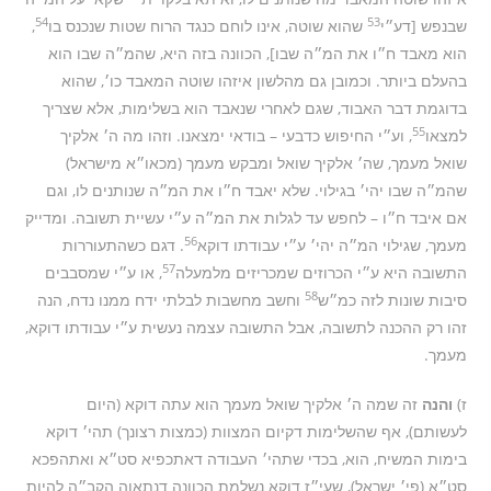
54
53
שבנפש [דע״י
שהוא שוטה, אינו לוחם כנגד הרוח שטות שנכנס בו
,
הוא מאבד ח״ו את המ״ה שבו], הכוונה בזה היא, שהמ״ה שבו הוא
בהעלם ביותר. וכמובן גם מהלשון איזהו שוטה המאבד כו׳, שהוא
בדוגמת דבר האבוד, שגם לאחרי שנאבד הוא בשלימות, אלא שצריך
55
למצאו
, וע״י החיפוש כדבעי – בודאי ימצאנו. וזהו מה ה׳ אלקיך
שואל מעמך, שה׳ אלקיך שואל ומבקש מעמך (מכאו״א מישראל)
שהמ״ה שבו יהי׳ בגילוי. שלא יאבד ח״ו את המ״ה שנותנים לו, וגם
אם איבד ח״ו – לחפש עד לגלות את המ״ה ע״י עשיית תשובה. ומדייק
56
מעמך, שגילוי המ״ה יהי׳ ע״י עבודתו דוקא
. דגם כשהתעוררות
57
התשובה היא ע״י הכרוזים שמכריזים מלמעלה
, או ע״י שמסבבים
58
סיבות שונות לזה כמ״ש
וחשב מחשבות לבלתי ידח ממנו נדח, הנה
זהו רק ההכנה לתשובה, אבל התשובה עצמה נעשית ע״י עבודתו דוקא,
מעמך.
ז)
והנה
זה שמה ה׳ אלקיך שואל מעמך הוא עתה דוקא (היום
לעשותם), אף שהשלימות דקיום המצוות (כמצות רצונך) תהי׳ דוקא
בימות המשיח, הוא, בכדי שתהי׳ העבודה דאתכפיא סט״א ואתהפכא
סט״א (פי׳ ישראל), שעי״ז דוקא נשלמת הכוונה דנתאוה הקב״ה להיות