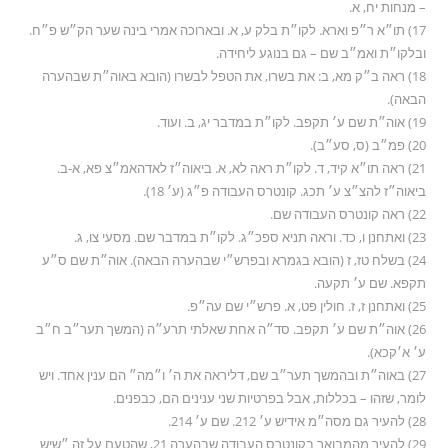
– מנחות יח, א.
17) תו״א ר״פ וארא. לקו״ת בלק ע, א. ובארוכה אמרי בינה שער הק״ש פ״ח.
ובלקו״ת ואמ״ב שם – גם בנוגע ליחידה.
18) ראה ב״ק מא, ב: את בשרו, את הטפל לבשרו (הובא באוה״ת שבהערה
הבאה).
19) אוה״ת שם ע׳ תקפב. לקו״ת במדבר יג, ב. ועוד.
20) פמ״ב (ס, סע״ב).
21) ראה תו״א קיד, ד. לקו״ת ראה לא, א. ביאוה״ז לאדהאמ״צ פא, א-ב.
ביאוה״ז להצ״צ ע׳ תכג. קונטרס העבודה פ״ג (ע׳ 18).
22) ראה קונטרס העבודה שם.
23) ואתחנן ו, כד. וראה תניא ספכ״ג. לקו״ת במדבר שם. מסעי צו, ג.
24) בשלח טז, ז (הובא בגמרא ובפרש״י שבהערה הבאה). אוה״ת שם ס״ע
תקפא. שם ע׳ תקעה.
25) ואתחנן ז, ז. חולין פט, א. פרש״י שם עה״פ.
26) אוה״ת שם ע׳ תקפב. סד״ה אחת שאלתי תרע״ה (המשך תער״ב ח״ב
ע׳ א׳קכא).
27) באוה״ת ובהמשך תער״ב שם, דליראה את ה׳ ו״מה״ הם ענין אחד. ויש
לומר, שזהו – בכללות, אבל בפרטיות שני ענינים הם, כבפנים.
28) להעיר גם מסה״מ אידיש ע׳ 212. שם ע׳ 214.
29) להעיר מהמבואר בקונטרס העבודה שבהערה 21, שהטעם על זה ״שיש