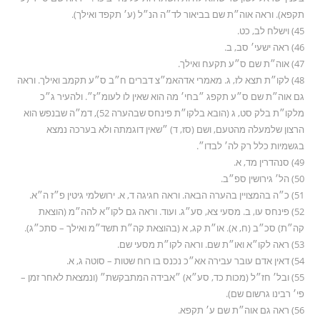
תקפא). וראה אוה״ת שם בביאור לד״ה הנ״ל (ע׳ תקפד ואילך).
45) וישלח לב, כט.
46) ראה ישעי׳ סב, ב.
47) אוה״ת שם ס״ע תקעח ואילך.
48) לקו״ת תצא לז, ג. מאמרי אדהאמ״צ דברים ח״ב ס״ע תקמב ואילך. וראה
גם אוה״ת שם ס״ע תקפג ״בחי׳ מה הוא שאין לו לעומ״ז״. ולהעיר ג״כ
מלקו״ת בלק סט, ג (הובא בלקו״ת פינחס שבהערה 52), דמ״ה שבנפש הוא
הרצון שלמעלה מהטעם, ושם (סז, ד) ״שאין דוגמתה ולא בערכה נמצא
בגשמיות כלל רק לה׳ לבדו״.
49) סנהדרין מד, א.
50) הל׳ גירושין ספ״ב.
51) כ״ה בהמצויין בהערה הבאה. וראה חגיגה ד, א. ירושלמי גיטין פ״ז ה״א.
52) פינחס עו, ב. מסעי צא, סע״ג. ועוד. וראה גם לקו״א להה״מ (הוצאת
קה״ת) סכ״ב (ח, א). או״ת קג, א (בהוצאת קה״ת תשד״מ ואילך – סתכ״ג).
53) ראה לקו״א ואו״ת שם. וראה לקו״ת מסעי שם.
54) דאין אדם עובר עבירה אא״כ נכנס בו רוח שטות – סוטה ג, א.
55) ובל׳ חז״ל (מכות כד, סע״א) ״אבידה המתבקשת״ (ונמצאת לאחר זמן –
פי׳ רבינו גרשום שם).
56) ראה גם אוה״ת שם ע׳ תקפא.