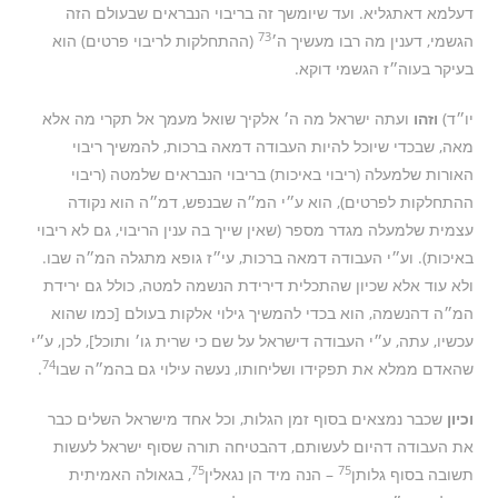
דעלמא דאתגליא. ועד שיומשך זה בריבוי הנבראים שבעולם הזה
73
הגשמי, דענין מה רבו מעשיך ה׳
(ההתחלקות לריבוי פרטים) הוא
בעיקר בעוה״ז הגשמי דוקא.
יו״ד)
וזהו
ועתה ישראל מה ה׳ אלקיך שואל מעמך אל תקרי מה אלא
מאה, שבכדי שיוכל להיות העבודה דמאה ברכות, להמשיך ריבוי
האורות שלמעלה (ריבוי באיכות) בריבוי הנבראים שלמטה (ריבוי
ההתחלקות לפרטים), הוא ע״י המ״ה שבנפש, דמ״ה הוא נקודה
עצמית שלמעלה מגדר מספר (שאין שייך בה ענין הריבוי, גם לא ריבוי
באיכות). וע״י העבודה דמאה ברכות, עי״ז גופא מתגלה המ״ה שבו.
ולא עוד אלא שכיון שהתכלית דירידת הנשמה למטה, כולל גם ירידת
המ״ה דהנשמה, הוא בכדי להמשיך גילוי אלקות בעולם [כמו שהוא
עכשיו, עתה, ע״י העבודה דישראל על שם כי שרית גו׳ ותוכל], לכן, ע״י
74
שהאדם ממלא את תפקידו ושליחותו, נעשה עילוי גם בהמ״ה שבו
.
וכיון
שכבר נמצאים בסוף זמן הגלות, וכל אחד מישראל השלים כבר
את העבודה דהיום לעשותם, דהבטיחה תורה שסוף ישראל לעשות
75
75
תשובה בסוף גלותן
– הנה מיד הן נגאלין
, בגאולה האמיתית