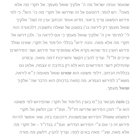
שנאמר ועתה ישראל מה ה׳ אלקיך שואל מעמך, אל תקרי מה אלא
4
3
מאה
. ויש לומר, דהטעם על זה שדרשו אל תקרי מה כו׳ הוא
, כי לפי
פירוש הפשוט צריך ביאור, מדוע אומר הכתוב ענין זה (שה׳ אלקיך
שואל מעמך רק ליראה גו׳) בסגנון של שאלה ותשובה, דלכאורה הוה
לי׳ למימר אין ה׳ אלקיך שואל מעמך כי אם ליראה גו׳. ולכן דרשו אל
5
תקרי מה אלא מאה. והנה ידוע
בכללי הלימוד אל תקרי, שאינו שולל
פירוש הענין כפי שהוא נקרא אלא שמוסיף עוד פירוש, ושני הפירושים
6
שייכים זל״ז
. וצריך להבין הקשר והשייכות דמה ומאה. ובפרט
שהחילוק דשני הפירושים הוא (לא רק בתיבה זו עצמה, אלא) גם
בכללות הכתוב. דלפי פשוטו הוא
שאינו
שואל מאומה כ״א ליראה,
משא״כ לפירוש הגמרא, מה (מאה ברכות) הוא הדבר שה׳ אלקיך
שואל
מעמך.
ב)
והנה
מבואר בכ״מ בענין הלימוד אל תקרי, שהפירוש לפי פשוטו
7
הוא ע״י תוכן הפירוש שדרשו חז״ל
. ועפ״ז יובן הלשון אל תקרי
דמשמע ששולל הפירוש שבפשטות, דהכוונה בזה, שאי אפשר להיות
פירוש זה כי אם ע״י הפירוש הנדרש. ועפ״ז, בנדו״ד – אל תקרי מה
אלא מאה, שע״י מאה באים למה. וצריך להבין, דלשון מה מורה