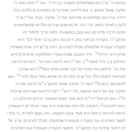
בנועם ה׳ וגו׳) הם מסתעפים משבתי בבית ה׳. ועד״ז הוא במה ה׳
אלקיך שואל מעמך כי אם ליראה, שהדברים המפורטים (ללכת בכל
דרכיו וגו׳) הם מסתעפים מליראה את ה׳ אלקיך. אבל, עפ״ז צריך
להבין לאידך גיסא, הרי דבר זה (שישנם ענינים כלליים שמסתעפים
מהם הרבה פרטים) הוא מובן בפשטות, ולמה צריך ללמוד זה
מהקב״ה. ונקודת הביאור בזה, דהכוונה כאן בדבר אחד לבד היא
לנקודה עצמית שלמעלה מכלל לפרטים. דזהו מ״ש דוד אחת שאלתי,
16
אחת היא יחידה
, יחיד בעצם, שאינו בגדר התחלקות פרטים (כידוע
17
החילוק בין יחיד לאחד
). ועד״ז הוא ליראה את הוי׳, דפירוש ליראה
18
את הוי׳ (דלשון את מורה על דבר שאינו אלא טפל
) הוא שאינו
19
מציאות לעצמו כלל, וכל ענינו הוא רק זה שהוא טפל ובטל להוי׳
. וגם
20
להמבואר בתניא
דמה ה׳ אלקיך שואל מעמך כ״א ליראה את ה׳
21
אלקיך קאי על יראה תתאה, הרי ידוע
, דכל הדרגות שביראה שייכות
זל״ז. וגם הביטול דיר״ת הוא מצד עצם הנשמה. וכידוע החילוק בין
22
יראה לאהבה
, דאהבה להיותה מציאות היא מצד הגילויים דהנשמה,
ויראה להיותה ביטול היא מצד עצם הנשמה. וזהו ממך למדתי, כי בכדי
לקשר הפרטים עם הנקודה העצמית שלמעלה מכלל לפרטים, צריך על
זה לימוד ונתינת כח מהקב״ה. והקשר דנקודה העצמית עם הפרטים