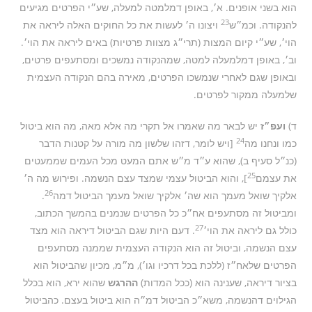
הוא בשני אופנים. א׳, באופן דמלמטה למעלה, שע״י הפרטים מגיעים
23
להנקודה. וכמ״ש
ויצונו ה׳ לעשות את כל החוקים האלה ליראה את
הוי׳, שע״י קיום המצות (תרי״ג מצוות פרטיות) באים ליראה את הוי׳.
וב׳, באופן דמלמעלה למטה, שמהנקודה נמשכים ומסתעפים פרטים,
ובאופן שגם לאחרי שנמשכו הפרטים, מאירה בהם הנקודה העצמית
שלמעלה ממקור לפרטים.
ד)
ועפ״ז
יש לבאר מה שאמרו אל תקרי מה אלא מאה, מה הוא ביטול
24
כמו ונחנו מה
[ויש לומר, דזהו שלשון מה מורה על קטנות הדבר
(כנ״ל סעיף ב), שהוא ע״ד מ״ש אתם המעט מכל העמים שממעטים
25
את עצמם
], והוא הביטול עצמי שמצד עצם הנשמה. ופירוש מה ה׳
26
אלקיך שואל מעמך הוא שה׳ אלקיך שואל מעמך הביטול דמה
.
ומביטול זה מסתעפים אח״כ כל הפרטים שנמנים בהמשך הכתוב,
27
כולל גם ליראה את הוי׳
. דעם היות שגם הביטול דיראה הוא מצד
עצם הנשמה, וביטול זה הוא הנקודה העצמית שממנה מסתעפים
הפרטים שלאח״ז (ללכת בכל דרכיו וגו׳), מ״מ, מכיון שהביטול הוא
בציור דיראה, שענינה הוא (ככל המדות)
ההרגש
שהוא ירא, הוא בכלל
הגילוים דהנשמה, משא״כ הביטול דמ״ה הוא ביטול בעצם. כהביטול