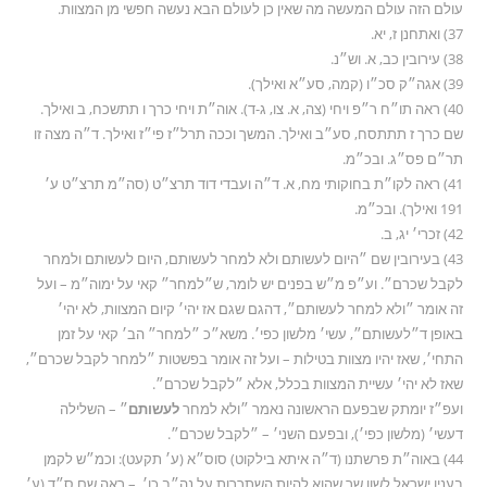
עולם הזה עולם המעשה מה שאין כן לעולם הבא נעשה חפשי מן המצוות.
37) ואתחנן ז, יא.
38) עירובין כב, א. וש״נ.
39) אגה״ק סכ״ו (קמה, סע״א ואילך).
40) ראה תו״ח ר״פ ויחי (צה, א. צו, ג-ד). אוה״ת ויחי כרך ו תתשכח, ב ואילך.
שם כרך ז תתתסח, סע״ב ואילך. המשך וככה תרל״ז פי״ז ואילך. ד״ה מצה זו
תר״ם פס״ג. ובכ״מ.
41) ראה לקו״ת בחוקותי מח, א. ד״ה ועבדי דוד תרצ״ט (סה״מ תרצ״ט ע׳
191 ואילך). ובכ״מ.
42) זכרי׳ יג, ב.
43) בעירובין שם ״היום לעשותם ולא למחר לעשותם, היום לעשותם ולמחר
לקבל שכרם״. וע״פ מ״ש בפנים יש לומר, ש״למחר״ קאי על ימוה״מ – ועל
זה אומר ״ולא למחר לעשותם״, דהגם שגם אז יהי׳ קיום המצוות, לא יהי׳
באופן ד״לעשותם״, עשי׳ מלשון כפי׳. משא״כ ״למחר״ הב׳ קאי על זמן
התחי׳, שאז יהיו מצוות בטילות – ועל זה אומר בפשטות ״למחר לקבל שכרם״,
שאז לא יהי׳ עשיית המצוות בכלל, אלא ״לקבל שכרם״.
ועפ״ז יומתק שבפעם הראשונה נאמר ״ולא למחר
לעשותם
״ – השלילה
דעשי׳ (מלשון כפי׳), ובפעם השני׳ – ״לקבל שכרם״.
44) באוה״ת פרשתנו (ד״ה איתא בילקוט) סוס״א (ע׳ תקעט): וכמ״ש לקמן
בענין ישראל לשון שר שהוא להיות השתררות על נה״ב כו׳. – ראה שם ס״ד (ע׳