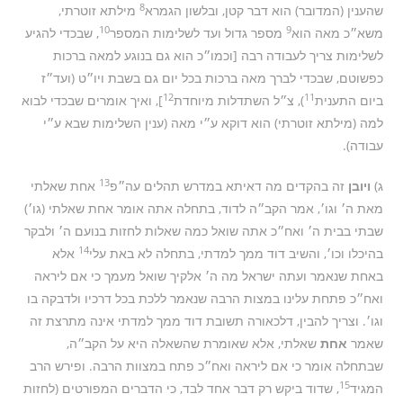
8
שהענין (המדובר) הוא דבר קטן, ובלשון הגמרא
מילתא זוטרתי,
10
9
משא״כ מאה הוא
מספר גדול ועד לשלימות המספר
, שבכדי להגיע
לשלימות צריך לעבודה רבה [וכמו״כ הוא גם בנוגע למאה ברכות
כפשוטם, שבכדי לברך מאה ברכות בכל יום גם בשבת ויו״ט (ועד״ז
12
11
ביום התענית
), צ״ל השתדלות מיוחדת
], ואיך אומרים שבכדי לבוא
למה (מילתא זוטרתי) הוא דוקא ע״י מאה (ענין השלימות שבא ע״י
עבודה).
13
ג)
ויובן
זה בהקדים מה דאיתא במדרש תהלים עה״פ
אחת שאלתי
מאת ה׳ וגו׳, אמר הקב״ה לדוד, בתחלה אתה אומר אחת שאלתי (גו׳)
שבתי בבית ה׳ ואח״כ אתה שואל כמה שאלות לחזות בנועם ה׳ ולבקר
14
בהיכלו וכו׳, והשיב דוד ממך למדתי, בתחלה לא באת עלי
אלא
באחת שנאמר ועתה ישראל מה ה׳ אלקיך שואל מעמך כי אם ליראה
ואח״כ פתחת עלינו במצות הרבה שנאמר ללכת בכל דרכיו ולדבקה בו
וגו׳. וצריך להבין, דלכאורה תשובת דוד ממך למדתי אינה מתרצת זה
שאמר
אחת
שאלתי, אלא שאומרת שהשאלה היא על הקב״ה,
שבתחלה אומר כי אם ליראה ואח״כ פתח במצוות הרבה. ופירש הרב
15
המגיד
, שדוד ביקש רק דבר אחד לבד, כי הדברים המפורטים (לחזות