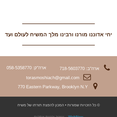
יחי אדוננו מורנו ורבינו מלך המשיח לעולם ועד
ארה"ק: 058-5358770
ארה"ב: 718-5603770
torasmoshiach@gmail.com
770 Eastern Parkway, Brooklyn N.Y
© כל הזכויות שמורות • המכון להפצת תורתו של משיח
WebNow
– עיצוב ובניית אתרים