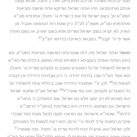
מנגדים והוא משתרר עליהם (אתכפיא), ואח״כ ותוכל, שהוא מנצח
אותם (אתהפכא). וזהו ועתה ישראל, שדוקא עתה שישנה מציאות
הסט״א נק׳ בשם ישראל על שם כי שרית גו׳ ותוכל, אתכפיא סט״א
ואתהפכא סט״א, משא״כ לע״ל, כיון שאת רוח הטומאה אעביר מן
הארץ, לא יקראו בשם ישראל (שרית) אלא בשם ישורון, או בשם (אחר)
47
46
אשר פי ה׳ יקבנו
, כמבואר בארוכה בדרושי הצ״צ
.
ואומר
ועתה ישראל מה, דזה שגם עתה כשישנה מציאות הסט״א, וגם
בזמן הגלות ואפילו בעקבתא דמשיחא (עתה ממש), ביכלתו של כאו״א
מישראל להשתרר על כל המונעים ומעכבים ולנצחם (שרית גו׳ ותוכל),
הוא מצד המ״ה שבו, בחינת יחידה. כי כיון שבחינת היחידה אין כנגדה
48
לעומת זה
, לכן, ע״י שמעורר היחידה שבו, ביכלתו עתה להשתרר על
49
כל המנגדים ולנצחם. וזהו מה שארז״ל
ישראל אע״פ שחטא ישראל
הוא [שהוא לא רק יעקב אלא גם ישראל, שם המעלה], כי בכאו״א
מישראל, גם כשחטא, היחידה היא בשלימות [וכפס״ד הרמב״ם
50
הידוע
, שכאו״א מישראל, גם כשיצרו תקפו לבטל מצוה (ועד שבכדי
שיקיים המצוה צריך לכופו ע״י גוים), הוא רוצה לעשות כל המצוות],
51
ולכן ישראל הוא, שיש לו הכח להיות שרית גו׳ ותוכל. ומה שאמרו
52
איזהו שוטה המאבד מה שנותנים לו, ואיתא בלקו״ת
שקאי על המ״ה