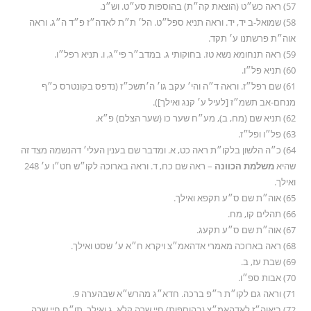
57) ראה כש״ט (הוצאת קה״ת) בהוספות סע״ט. וש״נ.
58) שמואל-ב יד, יד. וראה תניא ספל״ט. הל׳ ת״ת לאדה״ז פ״ד ה״ג. וראה
אוה״ת פרשתנו ע׳ תקד.
59) ראה תנחומא נשא טז. בחוקותי ג. במדב״ר פי״ג, ו. תניא רפל״ו.
60) תניא פל״ו.
61) שם רפל״ז. וראה ד״ה והי׳ עקב גו׳ ה׳תשכ״ז (נדפס בקונטרס כ״ף
מנחם-אב תשמ״ז [לעיל ע׳ קנג ואילך]).
62) תניא שם (מח, ב), מע״ח שער כו (שער הצלם) פ״א.
63) פל״ו ופל״ז.
64) כ״ה הלשון בלקו״ת ראה כט, א. ומדבר שם בענין העלי׳ דהנשמה מצד זה
שהיא
משלמת הכוונה
– ראה שם כח, ד. וראה בארוכה לקו״ש חט״ו ע׳ 248
ואילך.
65) אוה״ת שם ס״ע תקפא ואילך.
66) תהלים קו, מח.
67) אוה״ת שם ס״ע תקעג.
68) ראה בארוכה מאמרי אדהאמ״צ ויקרא ח״א ע׳ שסט ואילך.
69) שבת עז, ב.
70) אבות ספ״ו.
71) וראה גם לקו״ת ר״פ ברכה. חדא״ג מהרש״א שבהערה 9.
72) ביאוה״ז לאדהאמ״צ (בהוספות) חיי שרה קלא, ג ואילך. תו״ח חיי שרה