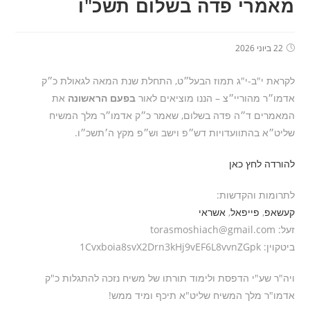
מאמרי פדה בשלום תשכ"ו
22 ביוני 2026
לקראת י"ב-י"ג תמוז הבעל״ט, התחלת שנת המאה לגאולת כ״ק
אדמו״ר מהוריי״צ – הננו מוציאים לאור
בפעם הראשונה
את
המאמרים ד״ה פדה בשלום, שאמר כ״ק אדמו״ר מלך המשיח
שליט״א בהתוועדויות דש״פ וישב וש״פ מקץ ה׳תשכ״ו.
להורדה לחץ כאן
לתרומות והקדשות:
קעשאפ
,
פייפאל
,
אשראי
זעל: torasmoshiach@gmail.com
ביטקוין: 1Cvxboia8svX2Drn3kHj9vEF6L8vvnZGpk
ויה"ר שע"י הדפסת ולימוד תורתו של משיח נזכה להתגלות כ"ק
אדמו"ר מלך המשיח שליט"א תיכף ומיד ממש!