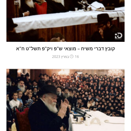
קובץ דברי משיח – מוצאי ש"פ ויק"פ תשל"ט ח"א
16 במרץ 2023