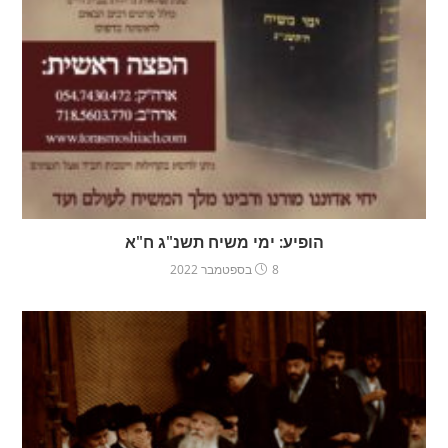
הופיע: ימי משיח תשנ"ג ח"א
8 בספטמבר 2022