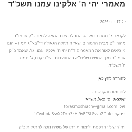
מאמרי יהי ה' אלקינו עמנו תשכ"ד
17 ביוני 2026
לקראת ג׳ תמוז הבעל״ט, התחלת שנת המאה לצאת כ״ק אדמו״ר
מהוריי״צ מבית האסורים, שאז הותחלה הגאולה די״ב-י״ג תמוז – הננו
מוציאים לאור את המאמרים ד״ה יהי ה׳ אלקינו עמנו גו׳, שאמר כ״ק
אדמו״ר מלך המשיח שליט״א בהתוועדות דש״פ קרח, ג׳ תמוז
ה׳תשכ״ד.
להורדה לחץ כאן
לתרומות והקדשות:
קעשאפ
,
פייפאל
,
אשראי
זעל: torasmoshiach@gmail.com
ביטקוין: 1Cvxboia8svX2Drn3kHj9vEF6L8vvnZGpk
ויה"ר שע"י הדפסת ולימוד תורתו של משיח נזכה להתגלות כ"ק