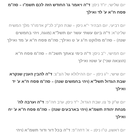
יום שלישי, יו"ד ניסן:
ד"ה ויאמר גו' החודש הזה לכם תשמ"ו – סה"מ
פסח ח"א ע' לד ואילך
יום רביעי, יום הבהיר י"א ניסן – שנת הק"כ לכ"ק אדמו"ר מלך המשיח
שליט"א:
ד"ה ביום עשתי עשר יום תשל"א (מוגה, ויהי בחמשים
שנה) – סה"מ מלוקט ח"ג ע' ט ואילך; סה"מ פסח ח"א ע' מד ואילך
יום חמישי, י"ב ניסן:
ד"ה כימי צאתך תשכ"ח – סה"מ פסח ח"א
(הוצאה שני') ע' שטז ואילך
יום שישי, י"ג ניסן – יום ההילולא של הצ"צ:
ד"ה להבין הענין שנקרא
שבת הגדול תשל"א (ויהי בחמשים שנה) – סה"מ פסח ח"א ע' יד
ואילך
יום ש"ק פ' צו, שבת הגדול, י"ד ניסן, ערב חה"פ:
ד"ה וערבה לה'
מנחת יהודה תשמ"א (ויהי בארבעים שנה) – סה"מ פסח ח"א ע' יח
ואילך
יום ראשון, ט"ו ניסן – א' דחה"פ:
ד"ה בכל דור ודור תשמ"א (ויהי