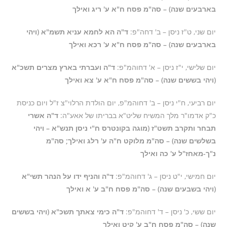
בארבעים שנה) – סה"מ פסח ח"א ע' ריג ואילך
יום שני, ט"ז ניסן – ב' דחה"פ:
ד"ה הא לחמא עניא תשמ"א (ויהי
בארבעים שנה) – סה"מ פסח ח"א ע' רכא ואילך
יום שלישי, י"ז ניסן – א' דחוהמ"פ:
ד"ה ועברתי בארץ מצרים תשכ"א
(ויהי בששים שנה) – סה"מ פסח ח"א ע' צא ואילך
יום רביעי, ח"י ניסן – ב' דחוהמ"פ, יום הולדת הרלוי"צ ז"ל ויום כניסת
כ"ק אדמו"ר מלך המשיח שליט"א בבריתו של אאע"ה:
ד"ה אשרי
תבחר ותקרב תשט"ז (מוגה בקונטרס ח"י ניסן תנש"א – ויהי
בשלשים שנה) – סה"מ מלוקט ח"ה ע' רלג ואילך; סה"מ
נ"ך-מאחז"ל ע' כה ואילך
יום חמישי, י"ט ניסן – ג' דחוהמ"פ:
ד"ה והניף ידו על הנהר תשי"א
(ויהי בשבעים שנה) – סה"מ פסח ח"ב ע' א ואילך
יום ששי, כ' ניסן – ד' דחוהמ"פ:
ד"ה כימי צאתך תשכ"א (ויהי בששים
שנה) – סה"מ פסח ח"ב ע' קיט ואילך