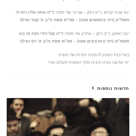
יום שבת קודש, כ"א ניסן – שביעי של פסח:
ד"ה ונחה עליו רוח ה'
תשל"א (ויהי בחמשים שנה) – סה"מ פסח ח"ב ע' קצד ואילך
יום ראשון, כ"ב ניסן – אחרון של פסח:
ד"ה קול דודי הנה זה בא
תשמ"א (ויהי בארבעים שנה) – סה"מ פסח ח"ב ע' רס ואילך
באדיבות
המכון להפצת תורתו של משיח
יחי אדוננו מורנו ורבינו מלך המשיח לעולם ועד!
חדשות נוספות