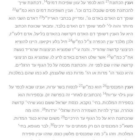
14
21
וענין
הכתונת
הוא לכפר על עוון שפיכות דמים
, דכתונת שייך
22
להכתונת פסים שטבלו בדם וכו׳. וענין השפיכות דמים הוא כמ״ש
23
שופך דם האדם באדם גו׳, ומדייק בכתבי האריז״ל
דאדם השני הוא
מיותר והוה לי׳ לומר שופך דם האדם בלבד, ומבאר שכוונת הכתוב
היא על הענין דשופך דם האדם דקדושה בהאדם בליעל, אדם דלעו״ז,
24
ולכן מלבד ענין הכפרה צ״ל כמ״ש
חיל בלע ויקיאנו, היינו להוציא
הניצוצי קדושה שהוריד. והנה עי״ז שמוציא הניצוצות שהוריד נעשה
25
אח״כ כמ״ש
אשר שלט האדם באדם לרע לו, שמוציא גם הניצוצי
קדושה שהיו שם לפני זה. והכתונת מכסה על כל הגוף עד הרגליים,
והיא כנגד הו׳ מדות או הז׳ מדות כמו שלעצמן, לא כמו שהם במלכות.
27
26
וענין
המכנסים
הוא כמ״ש
לכסות בשר ערוה, וענינו שבא לכפר על
14
עוון גילוי עריות
(הכתובים לאחרי זה בפרשה זו), ובספירות הוא
בספירת המלכות, בחי׳ נוקבא, כנסת ישראל ששם נוגע שיהי׳ קדושה
28
וטהרה, וצריך להיות השמירה היות שרגלי׳ יורדות
. וזהו מה
29
שהכתונת היא על כל הגוף עד הירכיים
משום שהיא כנגד המדות,
30
משא״כ המכנסים הם רק ממתנים עד ירכים
, לבר מגופא, בחי׳
המלכות. וזהו ג״כ מה שמכנסים מלשון כונס, שזהו ענין ספירת