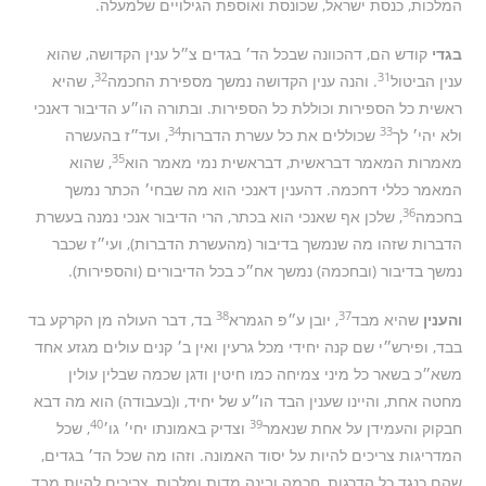
המלכות, כנסת ישראל, שכונסת ואוספת הגילויים שלמעלה.
בגדי
קודש הם, דהכוונה שבכל הד׳ בגדים צ״ל ענין הקדושה, שהוא
32
31
ענין הביטול
. והנה ענין הקדושה נמשך מספירת החכמה
, שהיא
ראשית כל הספירות וכוללת כל הספירות. ובתורה הו״ע הדיבור דאנכי
34
33
ולא יהי׳ לך
שכוללים את כל עשרת הדברות
, ועד״ז בהעשרה
35
מאמרות המאמר דבראשית, דבראשית נמי מאמר הוא
, שהוא
המאמר כללי דחכמה. דהענין דאנכי הוא מה שבחי׳ הכתר נמשך
36
בחכמה
, שלכן אף שאנכי הוא בכתר, הרי הדיבור אנכי נמנה בעשרת
הדברות שזהו מה שנמשך בדיבור (מהעשרת הדברות), ועי״ז שכבר
נמשך בדיבור (ובחכמה) נמשך אח״כ בכל הדיבורים (והספירות).
38
37
והענין
שהיא מבד
, יובן ע״פ הגמרא
בד, דבר העולה מן הקרקע בד
בבד, ופירש״י שם קנה יחידי מכל גרעין ואין ב׳ קנים עולים מגזע אחד
משא״כ בשאר כל מיני צמיחה כמו חיטין ודגן שכמה שבלין עולין
מחטה אחת, והיינו שענין הבד הו״ע של יחיד, ו(בעבודה) הוא מה דבא
40
39
חבקוק והעמידן על אחת שנאמר
וצדיק באמונתו יחי׳ גו׳
, שכל
המדריגות צריכים להיות על יסוד האמונה. וזהו מה שכל הד׳ בגדים,
שהם כנגד כל הדרגות, חכמה ובינה מדות ומלכות, צריכים להיות מבד,