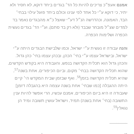
אמנם
אעפ״כ צריכים להיות כל הד׳ בגדים ביחד דוקא, לא חסיר ולא
יתיר, כי דוקא ע״י כל אחד לפי ענינו וכולם ביחד פועל עילוי בבחי׳
הבד, האמונה, וכהדרשה הנ״ל דע״י שאצל כ״א מהבגדים נאמר בד
למדים שצ״ל מובחר שבבד (ולא רק בד סתם), וע״י הד׳ בגדים נעשית
הכפרה ושלימות הכפרה.
והנה
עבודה זו נעשית ע״י ישראל, וכמו שלבישת הבגדים היתה ע״י
ישראל, ובישראל עצמו ע״י בחי׳ הכהן, ובכהן עצמו בחי׳ כהן גדול.
והכהן גדול הוא תכלית הקדושה בנפש, והעבודה היא בקודש הקדשים,
57
שהוא תכלית הקדושה בבחי׳ מקום, וביום הכיפורים, אחת בשנה
,
58
שהיא תכלית הקדושה בזמן
. ואף שבזמן שבית המקדש הי׳ קיים
היתה ההגבלה [כמו שבחי׳ אחת בשנה עצמה היא בהגבלה דזמן]
שעבודה זו היא ביום הכיפורים, אמנם עכשיו, הרי אפשר להיות ענין
התשובה (בחי׳ אחת בשנה) תמיד, וישראל עושין תשובה ומיד הן
59
נגאלין
.
__________