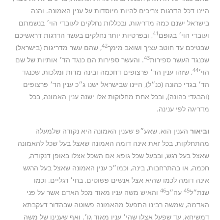
היינו דכל הדרגות צריכים להיות מיוסדות על ענין האמונה. והנה
בישראל ישנם כמה מדריגות, ובכללות נחלקים לעובדי הוי׳ בנשמתם
41
ועובדי הוי׳ בגופם
, ובפרטיות יותר נחלקים בעשר הדרגות דראשיכם
42
שבטיכם עד חוטב עציך ושואב מימך
, שהם עשר מדריגות (בישראל)
43
שכנגד העשר ספירות
. והעשר ספירות הם כנגד הד׳ אותיות של שם
44
הוי׳
, שזהו ענין הד׳ פרצופים דחכמה ובינה מדות ומלכות, שכנגד
הד׳ בגדי כהונה (כנ״ל), היינו שבישראל ישנו ג״כ ענין הד׳ פרצופים
(והבגדי כהונה), ובכל אחת מחלוקות אלו ישנה ענין האמונה, בכל
מדריגה לפי ענינה.
וביאור
הענין הוא, שאע״פ שענין האמונה היא נקודה שלמעלה
מהתחלקות, בכל זאת אינה דומה האמונה שאצל בעל שכל להאמונה
שאצל בעל רגש, ובבעל שכל גופא אם השכל אצלו באופן דנקודה,
חכמה, או בהתרחבות, בינה, וכמו״כ ענין האמונה שאצל בעל הרגש
אינה דומה לכמו שהיא אצל אנשים פשוטים, בחי׳ רגליים. וכמו
46
45
שנת״ל
עה״כ
והאיש משה עניו מאוד מכל האדם אשר על פני
האדמה, שמשה רבינו התפעל מהאמונה פשוטה שבהדור דעקבתא
דמשיחא, עד שפעל אצלו שהי׳ עניו מאוד גו׳. ואף שענינו של משה