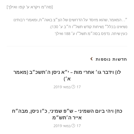
[סה"מ ויקרא ע' קפו ואילך]
״. . המאמר, שהוא מיוסד על הדרושים של הצ״צ באוה״ת, ומאמרי רבותינו
נשיאינו בכלל״ (שיחות קודש תשל״ו ח״ב ע׳ 130).
כעין שיחה. נדפס בסה״מ תשל״ו ע׳ 188 ואילך
חדשות נוספות
לו) וידבר גו׳ אחרי מות – י״א ניסן ה׳תשכ״ב (מאמר
א׳)
17 במאי 2019
כח) ויהי ביום השמיני – ש״פ שמיני, כ״ו ניסן, מבה״ח
אייר ה׳תש״מ
17 במאי 2019