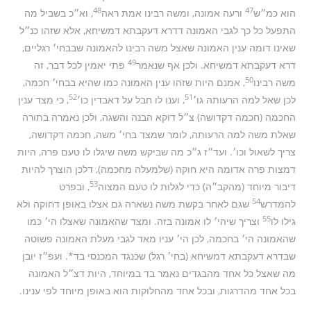
48
47
הוא כמ״ש
ורעה אמונה, ומשה רבינו אמת ראה
, וא״כ בשביל מה
התפעל כל כך לגבי האמונה דדרא דעקבתא דמשיחא, אלא שזהו כנ״ל
שאינו דומה ענין האמונה שאצל משה רבינו להאמונה שבבחי׳ רגליים,
49
דרא דעקבתא דמשיחא. ולכן אף שנאמר
פתי יאמין לכל דבר, זה
50
משה רבינו
, אמנם היות שזהו ענין האמונה כמו שהיא בבחי׳ חכמה,
52
51
לכן שאל למה הרעותה גו׳
, וענו לו חבל על דאבדין כו׳
, כי מצד ענין
החכמה (חכמה דקדושה) צ״ל דוקא הבנה והשגה, ולכן נאמרה בתורה
שאלת משה למה הרעותה, לומר שמצד בחי׳ משה, חכמה דקדושה,
צריך לשאול וכו׳. ועד״ז ג״כ מה שביקש משה שיגלו לו טעם פרה, היות
דמצות פרה אדומה היא חוקה (שלמעלה מחכמה), דלכן הוצרך להיות
53
דיבור מיוחד (מהקב״ה) כדי לגלות לו טעם המצוה
, ובפרט
54
להמדרש
שגם לאחר בקשת משה נשארה גם אצלו באופן דחוקה ולא
55
גילו לו
וצריך שיהי׳ לו אמונה בזה. ומצד שהאמונה שאצלו הי׳ כמו
שהאמונה הי׳ בחכמה, לכן הי׳ עניו מאד לגבי מעלת האמונה פשוטה
שבדרא דעקבתא דמשיחא (בחי׳ רגל) שכנגד המכנסי בד*. ועפ״ז יובן
מה שאצל כל אחד מהבגדים נאמר בד במיוחד, היות דצ״ל האמונה
בכל אחד מהדרגות, ובכל אחד מהחלוקות הוא באופן מיוחד לפי ענינו.