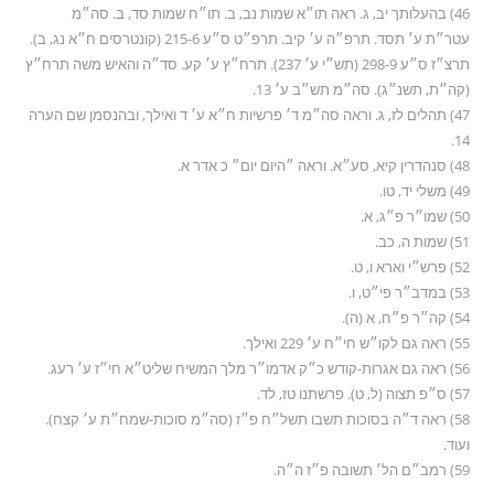
46) בהעלותך יב, ג. ראה תו״א שמות נב, ב. תו״ח שמות סד, ב. סה״מ
עטר״ת ע׳ תסד. תרפ״ה ע׳ קיב. תרפ״ט ס״ע 215-6 (קונטרסים ח״א נג, ב).
תרצ״ז ס״ע 298-9 (תש״י ע׳ 237). תרח״ץ ע׳ קע. סד״ה והאיש משה תרח״ץ
(קה״ת, תשנ״ג). סה״מ תש״ב ע׳ 13.
47) תהלים לז, ג. וראה סה״מ ד׳ פרשיות ח״א ע׳ ד ואילך, ובהנסמן שם הערה
14.
48) סנהדרין קיא, סע״א. וראה ״היום יום״ כ אדר א.
49) משלי יד, טו.
50) שמו״ר פ״ג, א.
51) שמות ה, כב.
52) פרש״י וארא ו, ט.
53) במדב״ר פי״ט, ו.
54) קה״ר פ״ח, א (ה).
55) ראה גם לקו״ש חי״ח ע׳ 229 ואילך.
56) ראה גם אגרות-קודש כ״ק אדמו״ר מלך המשיח שליט״א חי״ז ע׳ רעג.
57) ס״פ תצוה (ל, ט). פרשתנו טז, לד.
58) ראה ד״ה בסוכות תשבו תשל״ח פ״ז (סה״מ סוכות-שמח״ת ע׳ קצח).
ועוד.
59) רמב״ם הל׳ תשובה פ״ז ה״ה.