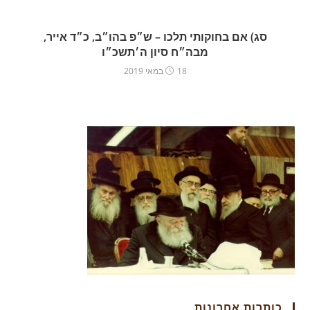
סג) אם בחוקותי תלכו – ש״פ בהו״ב, כ״ד אייר,
מבה״ח סיון ה׳תשכ״ו
18 במאי 2019
כותרות אחרונות