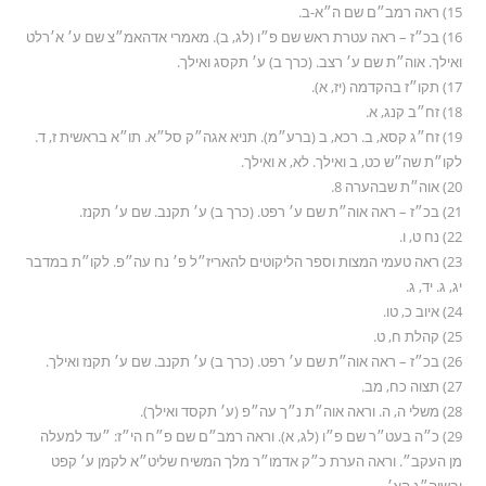
15) ראה רמב״ם שם ה״א-ב.
16) בכ״ז – ראה עטרת ראש שם פ״ו (לג, ב). מאמרי אדהאמ״צ שם ע׳ א׳רלט
ואילך. אוה״ת שם ע׳ רצב. (כרך ב) ע׳ תקסג ואילך.
17) תקו״ז בהקדמה (יז, א).
18) זח״ב קנג, א.
19) זח״ג קסא, ב. רכא, ב (ברע״מ). תניא אגה״ק סל״א. תו״א בראשית ז, ד.
לקו״ת שה״ש כט, ב ואילך. לא, א ואילך.
20) אוה״ת שבהערה 8.
21) בכ״ז – ראה אוה״ת שם ע׳ רפט. (כרך ב) ע׳ תקנב. שם ע׳ תקנז.
22) נח ט, ו.
23) ראה טעמי המצות וספר הליקוטים להאריז״ל פ׳ נח עה״פ. לקו״ת במדבר
יג, ג. יד, ג.
24) איוב כ, טו.
25) קהלת ח, ט.
26) בכ״ז – ראה אוה״ת שם ע׳ רפט. (כרך ב) ע׳ תקנב. שם ע׳ תקנז ואילך.
27) תצוה כח, מב.
28) משלי ה, ה. וראה אוה״ת נ״ך עה״פ (ע׳ תקסד ואילך).
29) כ״ה בעט״ר שם פ״ו (לג, א). וראה רמב״ם שם פ״ח הי״ז: ״עד למעלה
מן העקב״. וראה הערת כ״ק אדמו״ר מלך המשיח שליט״א לקמן ע׳ קפט