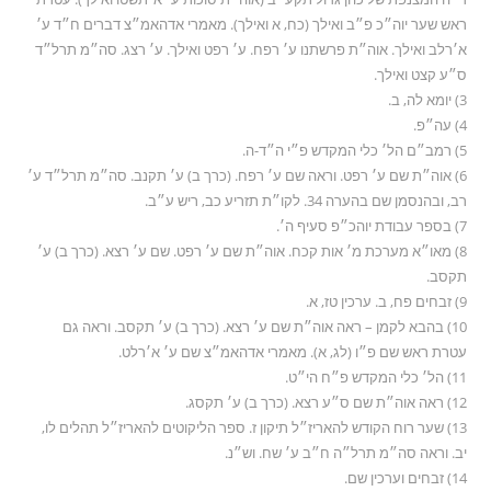
ראש שער יוה״כ פ״ב ואילך (כח, א ואילך). מאמרי אדהאמ״צ דברים ח״ד ע׳
א׳רלב ואילך. אוה״ת פרשתנו ע׳ רפח. ע׳ רפט ואילך. ע׳ רצג. סה״מ תרל״ד
ס״ע קצט ואילך.
3) יומא לה, ב.
4) עה״פ.
5) רמב״ם הל׳ כלי המקדש פ״י ה״ד-ה.
6) אוה״ת שם ע׳ רפט. וראה שם ע׳ רפח. (כרך ב) ע׳ תקנב. סה״מ תרל״ד ע׳
רב, ובהנסמן שם בהערה 34. לקו״ת תזריע כב, ריש ע״ב.
7) בספר עבודת יוהכ״פ סעיף ה׳.
8) מאו״א מערכת מ׳ אות קכח. אוה״ת שם ע׳ רפט. שם ע׳ רצא. (כרך ב) ע׳
תקסב.
9) זבחים פח, ב. ערכין טז, א.
10) בהבא לקמן – ראה אוה״ת שם ע׳ רצא. (כרך ב) ע׳ תקסב. וראה גם
עטרת ראש שם פ״ו (לג, א). מאמרי אדהאמ״צ שם ע׳ א׳רלט.
11) הל׳ כלי המקדש פ״ח הי״ט.
12) ראה אוה״ת שם ס״ע רצא. (כרך ב) ע׳ תקסג.
13) שער רוח הקודש להאריז״ל תיקון ז. ספר הליקוטים להאריז״ל תהלים לו,
יב. וראה סה״מ תרל״ה ח״ב ע׳ שח. וש״נ.
14) זבחים וערכין שם.