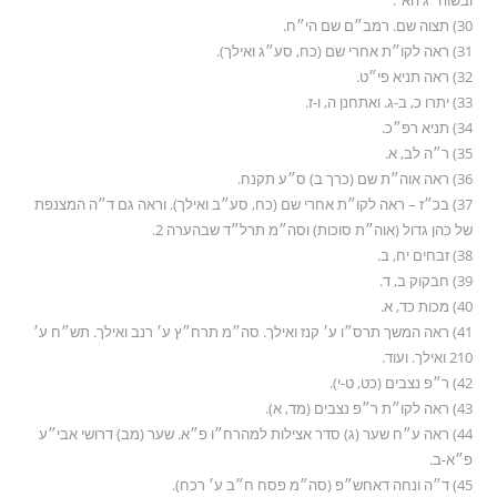
ובשוה״ג הא׳.
30) תצוה שם. רמב״ם שם הי״ח.
31) ראה לקו״ת אחרי שם (כח, סע״ג ואילך).
32) ראה תניא פי״ט.
33) יתרו כ, ב-ג. ואתחנן ה, ו-ז.
34) תניא רפ״כ.
35) ר״ה לב, א.
36) ראה אוה״ת שם (כרך ב) ס״ע תקנח.
37) בכ״ז – ראה לקו״ת אחרי שם (כח, סע״ב ואילך). וראה גם ד״ה המצנפת
של כהן גדול (אוה״ת סוכות) וסה״מ תרל״ד שבהערה 2.
38) זבחים יח, ב.
39) חבקוק ב, ד.
40) מכות כד, א.
41) ראה המשך תרס״ו ע׳ קנז ואילך. סה״מ תרח״ץ ע׳ רנב ואילך. תש״ח ע׳
210 ואילך. ועוד.
42) ר״פ נצבים (כט, ט-י).
43) ראה לקו״ת ר״פ נצבים (מד, א).
44) ראה ע״ח שער (ג) סדר אצילות למהרח״ו פ״א. שער (מב) דרושי אבי״ע
פ״א-ב.
45) ד״ה ונחה דאחש״פ (סה״מ פסח ח״ב ע׳ רכח).