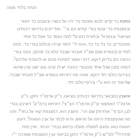
הנחה בלתי מוגה
כתנת
בד קדש ילבש ומכנסי בד יהיו על בשרו ובאבנט בד יחגור
1
ובמצנפת בד יצנוף בגדי קודש הם גו׳
. ומדייקים בדרושי רבותינו
4
3
2
נשיאנו
ובגמרא
ובתורת כהנים
למה נאמר בד אצל כל אחד
מהבגדים, בד בד בד בד, והוה לי׳ לומר שיהיו (כולם) בגדי בד. ומזה
למדים (בגמרא שם) שצ״ל מובחר שבבד (ולא בד סתם). והנה בגדי
5
כהונה הם בדיוק דוקא, דהרי אסור לפחות מהם או להוסיף עליהם
,
דמזה מובן שכל אחד מהבגדי כהונה יש לו ענינו וגם ישנו ענין שהוא
בצירוף כולם יחד דוקא. שזהו מה דאיתא בגמרא שצ״ל מובחר שבבד,
שלימוד זה הוא ע״י צירוף כולם יחד.
והענין
כמבואר בדרושי רבותינו נשיאנו, כ״ק אדמו״ר הזקן, כ״ק
7
6
אדמו״ר האמצעי וכ״ק אדמו״ר הצ״צ
, דאיתא ברמ״ק
דארבע בגדי
8
לבן הם (ד׳ אותיות) שם הוי׳. והענין הוא, דמצנפת קאי על כתר
, וזהו
9
מה שהמצנפת היתה על הראש, והיא לכפר על ענין הגאוה
, דעוון
הגאוה נוגע ופוגם למעלה מעלה בראש בבחי׳ הכתר. ואין מזה
10
סתירה
למ״ש כ״ק אדמו״ר הזקן בביאור ענין המצנפת שארכה י״ו