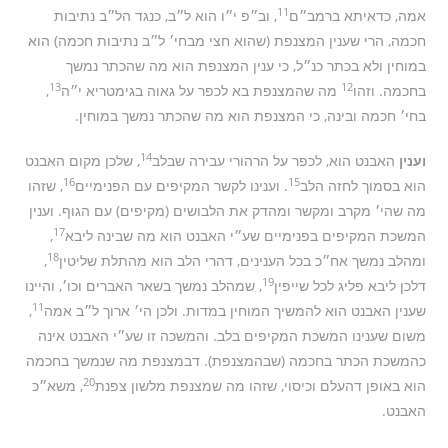
11
אמה, כדאיתא ברמב״ם
, וב״פ י״ו הוא ל״ב, כנגד הל״ב נתיבות
חכמה, הרי שענין המצנפת (שהוא חצי מבחי׳ ל״ב נתיבות חכמה) הוא
במוחין ולא בכתר כנ״ל, כי ענין המצנפת הוא מה שהכתר נמשך
13
12
בחכמה. וזהו
מה שהמצנפת בא לכפר על גאוה בגימטריא י״ה
,
בחי׳ חכמה ובינה, כי המצנפת הוא מה שהכתר נמשך במוחין.
14
וענין
האבנט הוא, לכפר על הרהורי עבירה שבלב
, שלכן מקום האבנט
16
15
הוא בסמוך לחזה הלב
. וענינו לקשר המקיפים עם הפנימיים
, שזהו
מה שהי׳ מקרב ומקשר ומהדק את הלבושים (מקיפים) עם הגוף. וענין
17
המשכת המקיפים בפנימיים שע״י האבנט הוא מה שבינה ליבא
,
18
ומהלב נמשך אח״כ בכל הענינים, דהרי הלב הוא מהתלת שליטין
,
19
דלכן ליבא פליג לכל שייפין
, שמהלב נמשך בשאר האברים וכו׳, והיינו
11
שענין האבנט הוא להמשיך המוחין במדות. ולכן הי׳ ארוך ל״ב אמה
,
משום שענינו המשכת המקיפים בלב. והמשכה זו שע״י האבנט אינה
כהמשכת הכתר בחכמה (שבהמצנפת). דבמצנפת מה שנמשך בחכמה
20
הוא באופן דהעלם וכיסוי, שזהו מה שמצנפת מלשון צפנת
, משא״כ
האבנט.