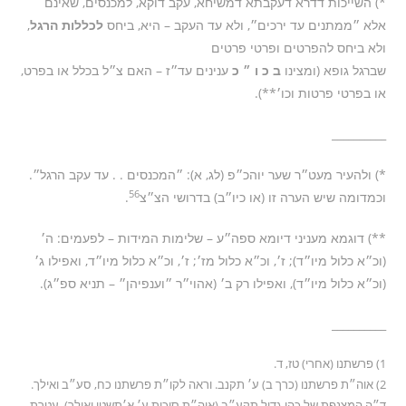
*) השייכות דדרא דעקבתא דמשיחא, עקב דוקא, למכנסים, שאינם
אלא ״ממתנים עד ירכים״, ולא עד העקב – היא, ביחס
לכללות הרגל
,
ולא ביחס להפרטים ופרטי פרטים
שברגל גופא (ומצינו
ב כ ו ״ כ
ענינים עד״ז – האם צ״ל בכלל או בפרט,
או בפרטי פרטות וכו׳**).
__________
*) ולהעיר מעט״ר שער יוהכ״פ (לג, א): ״המכנסים . . עד עקב הרגל״.
56
וכמדומה שיש הערה זו (או כיו״ב) בדרושי הצ״צ
.
**) דוגמא מעניני דיומא ספה״ע – שלימות המידות – לפעמים: ה׳
(וכ״א כלול מיו״ד); ז׳, וכ״א כלול מז׳; ז׳, וכ״א כלול מיו״ד, ואפילו ג׳
(וכ״א כלול מיו״ד), ואפילו רק ב׳ (אהוי״ר ״וענפיהן״ – תניא ספ״ג).
__________
1) פרשתנו (אחרי) טז, ד.
2) אוה״ת פרשתנו (כרך ב) ע׳ תקנב. וראה לקו״ת פרשתנו כח, סע״ב ואילך.
ד״ה המצנפת של כהן גדול תקע״ב (אוה״ת סוכות ע׳ א׳תשטו ואילך). עטרת