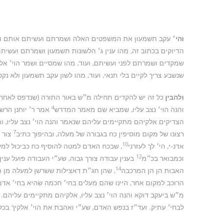
והי׳
עקב תשמעון את המשפטים האלה ושמרתם ועשיתם אותם ושמ
הדיוקים בכתוב זה, מהו ענין ג׳ הלשונות תשמעון ושמרתם ועשיתם
שמקדים ושמרתם לפני ועשיתם, ועוד, מהו שמסיים ושמר הוי׳ אלקי
שנשבע צריך לקיים בלי תנאי, ועוד, מהו לשון עקב תשמעון ולא נקט
ולהבין
כל זה יש להקדים תחילה מ״ש באור התורה (שנדפס לאחרו
4
והנה הוי׳ נצב עליו, שמביא שם מאמר המדרש
אמר ר׳ יוחנן הר
הצדיקים אלקיהם מתקיימים עליהם שנאמר והנה הוי׳ נצב עליו, ו
7
רצונו של מקום מוסיפין כח בגבורה של מעלה, ובהיפוך כתיב
צור י
10
אדנ-י, הי׳ לך לעזרני
, שבכח האדם למטה להוסיף כח כביכול למעלה
12
וכמבואר בכ״מ
בענין עבודה צורך גבוה, שע״י העבודה פועל ענ
14
האבות הן הן המרכבה
, שהן חג״ת דאצילות ששרשן למעלה מן ה
הרוכב למקום אחר, היינו שהם מעלים בחי׳ חכמה שהיא בחי׳ אדם
מ״ש ביעקב דוקא והנה הוי׳ נצב עליו, אלקיהם מתקיימים עליהם. ו
לבחי׳ עתיק. ועד״ז בנפש האדם, שע״י ואהבת את הוי׳ אלקיך בכל