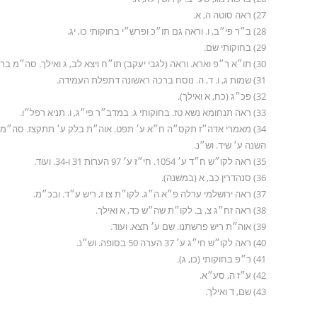
27) ראה סוטה ה, א.
28) ב״ר פי״ב, ו. וראה גם תו״כ ופרש״י בחוקותי כו, יג.
29) בחוקותי שם.
30) תו״א ר״פ וארא. וראה (לגבי יעקב) תו״ח ויצא לב, ג ואילך. סה״מ בראשית ח״ב ע׳ סב.
31) שמות ג, ו. ד, ה. נוסח ברכה ראשונה דתפלת העמידה.
32) פכ״ג (כח, א ואילך).
33) ראה תנחומא נשא טז. בחוקותי ג. במדב״ר פי״ג, ו. תניא רפל״ו.
34) מאמרי אדה״ז תקס״ה ח״א ע׳ תפט. אוה״ת בלק ע׳ תתקצז. סה״מ
השנה ע׳ שיד. וש״נ.
35) ראה לקו״ש ח״ד ע׳ 1054. חי״ז ע׳ 97 הערות 31 ו-34. ועוד.
36) סנהדרין כב, א (במשנה).
37) ראה ירושלמי ערלה פ״א ה״ג. לקו״ת צו ז, ריש ע״ד. ובכ״מ.
38) ראה זח״ג צ, ב. לקו״ת שה״ש כד, א ואילך.
39) אוה״ת ריש פרשתנו. שם ע׳ תצא. ועוד.
40) ראה לקו״ש חי״ג ע׳ 37 הערה 50 בסופה. וש״נ.
41) ר״פ בחוקותי (כו, ג).
42) ע״ז ה, סע״א.
43) שם, ד ואילך.