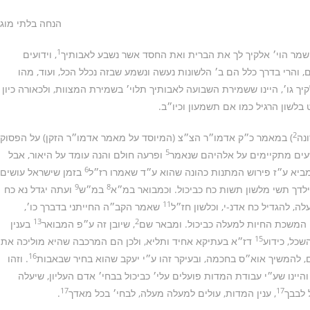
הנחה בלתי מוג
1
ר הוי׳ אלקיך לך את הברית ואת החסד אשר נשבע לאבותיך
, וידועים
, והרי בדרך כלל הם ב׳ הלשונות נעשה ונשמע שבזה נכלל הכל, ועוד, מהו
ך גו׳, היינו ששמירת השבועה לאבותיך תלוי׳ בשמירת המצוות, ולכאורה כיון
 בלשון הרגיל כמו אם תשמעון וכיו״ב.
2
נה
) במאמר כ״ק אדמו״ר הצ״צ (המיוסד על מאמר אדמו״ר הזקן) על הפסוק
5
שעים מתקיימים על אלהיהם שנאמר
ופרעה חולם והנה עומד על היאור, אבל
6
מביא ע״ז פירוש המתנות כהונה שהוא ע״ד שאמרו רז״ל
בזמן שישראל עושים
9
8
לדך תשי מלשון תשות כח כביכול. וכמבואר במ״א
במ״ש
ועתה יגדל נא כח
11
, להגדיל כח אדנ-י, וכלשון חז״ל
שאמר הקב״ה החייתני בדברך כו׳,
13
2
ין המשכת החיות למעלה כביכול. ומבאר שם
, שיובן זה ע״פ המבואר
בענין
15
שכל, כידוע
דז״א בעתיקא אחיד ותליא, ולכן הם המרכבה שהיא מוליכה את
16
, להמשיך אוא״ס בחכמה, ובעיקר זהו ע״י יעקב שהוא בחיר שבאבות
. וזהו
היינו שע״י עבודת המדות פועלים עלי׳ כביכול בבחי׳ אדם העליון, שיעלה
17
17
 לבבך
, ענין המדות, עולים למעלה מעלה, לבחי׳ בכל מאדך
.