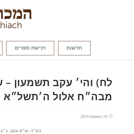
חדשות
רכישת ספרים
לח) והי׳ עקב תשמעון – 
מבה״ח אלול ה׳תשל״א
16 באוגוסט 2019
בס״ד. ש״פ עקב, כ״ג