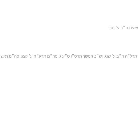
 תרל״ה ח״ב ע׳ שנג. וש״נ. המשך תרס״ו ס״ע ג. סה״מ תרע״ח ע׳ קצג. סה״מ ראש