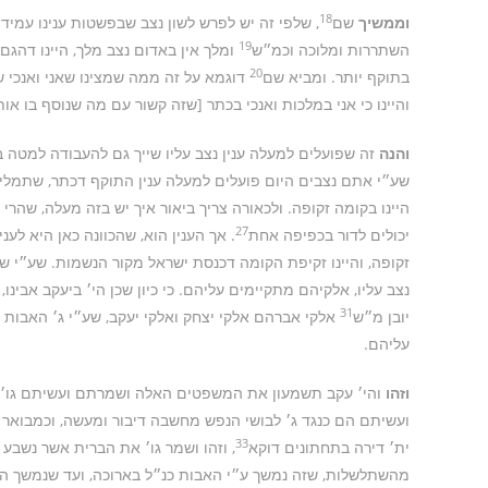
18
וממשיך
שם
, שלפי זה יש לפרש לשון נצב שבפשטות ענינו עמידה
19
השתררות ומלוכה וכמ״ש
ומלך אין באדום נצב מלך, היינו דהג
20
בתוקף יותר. ומביא שם
דוגמא על זה ממה שמצינו שאני ואנכי שנ
והיינו כי אני במלכות ואנכי בכתר [שזה קשור עם מה שנוסף בו או
והנה
זה שפועלים למעלה ענין נצב עליו שייך גם להעבודה למטה בא
שע״י אתם נצבים היום פועלים למעלה ענין התוקף דכתר, שתמליכ
היינו בקומה זקופה. ולכאורה צריך ביאור איך יש בזה מעלה, שהרי 
27
יכולים לדור בכפיפה אחת
. אך הענין הוא, שהכוונה כאן היא לענ
זקופה, והיינו זקיפת הקומה דכנסת ישראל מקור הנשמות. שע״י שה
נצב עליו, אלקיהם מתקיימים עליהם. כי כיון שכן הי׳ ביעקב אבינו, 
31
יובן מ״ש
אלקי אברהם אלקי יצחק ואלקי יעקב, שע״י ג׳ האבות
עליהם.
וזהו
והי׳ עקב תשמעון את המשפטים האלה ושמרתם ועשיתם גו׳ וש
ועשיתם הם כנגד ג׳ לבושי הנפש מחשבה דיבור ומעשה, וכמבואר 
33
ית׳ דירה בתחתונים דוקא
, וזהו ושמר גו׳ את הברית אשר נשבע
מהשתלשלות, שזה נמשך ע״י האבות כנ״ל בארוכה, ועד שנמשך ה