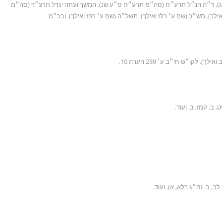
תעג). ד״ה הנ״ל תרע״ח (סה״מ תרע״ח ס״ע שנ). המשך ועתה יגדל תרצ״ד (סה״מ
ך). תש״כ (שם ע׳ רלז ואילך). תשל״ה (שם ע׳ רפז ואילך). ובכ״מ.