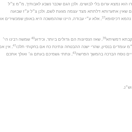
ו הוא נמצא ערום בלי לבושים. ולכן הגם שכבר נשבע לאבותיך, מ״מ צ״ל
ם שאין אתערותא דלתתא מצד עצמה מגעת לשם, ולכן צ״ל ע״ז שבועה
37
 נהמא דכיסופא
, אלא ע״י עבודה, היינו שההמשכה היא באופן שמכשירים את
40
39
 עקבתא דמשיחא
, שאז הנסיונות הם גדולים ביותר, וכידוע
שמשה רבינו הי׳
41
מ עומדים בנסיון, שהרי ישנה ההבטחה ונתינת כח אם בחקותי תלכו
, אין אם
43
קיים נוסח הברכה בהמשך הפרשה
, ונתתי גשמיכם בעתם גו׳ ואולך אתכם