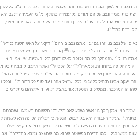
, דנצב הוא לשון הגבהה וחשיבות יותר מעמידה, שהרי נצב מורה ג״כ על לשון
ם שתיבות עומד ונצב שניהם מורים על עמידה בתוקף, מ״מ העמידה דנצב היא
יהם פירוש אחד להם, ועכ״ז הלשון דאנכי מורה על גדולה וגאון יותר מאני,
21
ת כ׳ ר״ת כתר
].
23
22
ופן של נצבים. וזהו גם ענין אתם נצבים היום
דקאי על ראש השנה כנודע
25
24
וני עליכם
. והנה בפרש״י פרשת קרח
(גבי דתן ואבירם) משמע דנצבים
26
אמרו רז״ל
שהמהלך בקומה זקופה כאילו דוחק רגלי השכינה, אין אני והוא
29
28
ין קומה זקופה ברוחניות, וכמארז״ל
על הפסוק
ואולך אתכם קוממיות בקומ
עבודה היא באופן של זקיפת קומה ותוקף, הרי עי״ז פועלים שיהי׳ והנה הוי׳
30
הרי יעקב אבינו הנחיל כל עניניו לכל ישראל אחריו עד סוף כל הדורות
. ובכל ז
 שהן הן המרכבה, ממשיכים תוספת אור באצילות, וע״ד אלקיהם מתקיימים
מר הוי׳ אלקיך לך גו׳ אשר נשבע לאבותיך. דג׳ הלשונות תשמעון ושמרתם
32
בתניא
שעיקר העבודה היא בג׳ לבושי הנפש, כי תכלית הכוונה היא לעשות לו
 לאבותיך, שכאשר העבודה היא בג׳ לבושי הנפש, נמשך בחי׳ עתיק שלמעלה
34
עצם ממש בגלוי, כמו הדירה כפשוטה שהוא מה שהעצם נמצא בהדירה
וגם