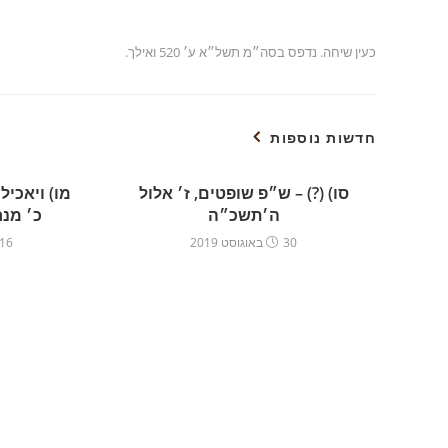
כעין שיחה. נדפס בסה״מ תשל״א ע׳ 520 ואילך.
חדשות נוספות
סו) (?) – ש״פ שופטים, ז׳ אלול
מו) ויאכיל
ה׳תשכ״ה
כ׳ מנ
30 באוגוסט 2019
16 באוגוסט 019