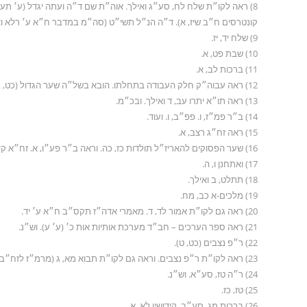
8) ראה לקו״ת שלח לח, סע״ג ואילך. אוה״ת שם ד״ה ועתה יגדל (ע׳ 
קונטרסים ח״ב שיז, א). ד״ה הנ״ל תשי״ט (סה״מ במדבר ח״א ע׳ רלא ואיל
9) שלח יד, יז.
10) שבת פט, א.
11) ברכות לב, א.
12) ראה עבוה״ק חלק העבודה בתחלתו. הובא בשל״ה שער הגדול (כט, ב ואילך). לקו״ש חי״ב ע׳ 239 הערה 10.
13) ראה תו״א יתרו עב, ד ואילך. ובכ״מ.
14) ב״ר פמ״ז, ו. פפ״ב, ו. ועוד.
15) ראה זח״ג רצב, א.
16) שער הפסוקים להאריז״ל תולדות כז, כה. וראה ב״ר פע״ו, א. זח״א קיט, ב. קמז, ב. ועוד.
17) ואתחנן ו, ה.
18) תתלט, ב ואילך.
19) מלכים-א כב, מח.
20) ראה גם לקו״ת אמור לד, ד. מאמרי אדה״ז תקס״ב ח״א ע׳ יד.
21) ראה ספר הערכים – חב״ד מערכת אותיות אות כ׳ (ע׳ ע). וש״נ.
22) ר״פ נצבים (כט, ט).
23) ראה לקו״ת ר״פ נצבים. וראה גם לקו״ת תבוא מא, ג (מרמ״ז לזח״ב לב, ב. זח״ג רלא, א). ועוד.
24) ר״ה טז, סע״א. וש״נ.
25) טז, כז.
26) ברכות מג, סע״ב. קידושין לא, א.