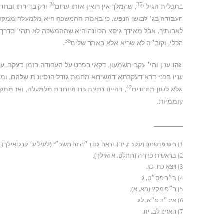
36
35
בתכלית הגילוי
, שהמלך אין רואין אותו ערום
ורק בדירתו ובחדר
העבודה בג׳ לבושי הנפש, כי באמת ההמשכה היא מלמעלה ממקו
לאבותיך, אבל מאידך גיסא הכוונה היא שההמשכה לא תהי׳ בדרך
38
הכלי, וקוב״ה לא שריא אלא באתר שלים
.
וזהו
ענין והי׳ עקב תשמעון, דקאי בפרט על העבודה בזמן דעקב,
עניו בפני דרא דעקבתא דמשיחא מחמת גודל הנסיונות שלהם, ומ״
42
אלא לשון תחנונים
, דהיינו נתינת כח מיוחדת מלמעלה, ואז מת
קוממיות.
__________
1) ריש פרשתנו (עקב ז, יב). וראה גם ד״ה זה תשכ״ז (לעיל ע׳ קנג ואילך). וש״נ.
2) בראשית כרך ה (תתלט, א ואילך).
3) ויצא כח, כג.
4) ב״ר פס״ט, ג.
5) ר״פ מקץ (מא, א).
6) איכ״ר פ״א, לג.
7) האזינו לב, יח.