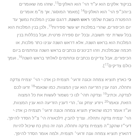
13
בניקוד אלקים הוא ע״ד הוי׳ הוא האלקים
, שזהו מה שאומרים
14
ביוהכ״פ הוי׳ הוא האלקים
[מאמר המוסגר, אך מ״מ אומרים
ההפטרה בשבת שלפני
ראש השנה
, דהגם שבנין המלכות נמשך עד
15
יום הכיפורים, שהרי במלכות יש עשר ספירות
, ולכן בנין המלכות הוא
בכל עשרת ימי תשובה, ובכל יום ספירה פרטית, אבל בכללות בנין
המלכות הוא בראש השנה, אלא דראש השנה ענינו כתר מלכות, או
חכמה שבמלכות, וזהו דבינונים נכתבים בראש השנה ונחתמים ביום
16
הכיפורים, אבל צדיקים נכתבים ונחתמים לאלתר בראש השנה
, ועמך
17
כולם צדיקים
].
כי
כארץ תוציא צמחה וכגנה זרועי׳ תצמיח כן אדנ-י הוי׳ יצמיח צדקה
18
ותהלה, הנה ענין הזריעה הוא ענין המצוות, כמו שנאמר
זרעו לכם
19
לצדקה, וכתיב
וצדקה תהי׳ לנו כי נשמור לעשות את כל המצוה
20
הזאת, ונאמר
ויזרע יצחק וגו׳, הרי דענין הזריעה הוא ענין המצוות,
וע״ז אומר דכמו שהארץ תוציא צמחה וכגנה זרועי׳ תצמיח כן אדנ-י
הוי׳ יצמיח צדקה ותהלה. וצריך להבין, דלכאורה הי׳ צ״ל הסדר להיפך,
דעי״ז שהקב״ה מצמיח צדקה ותהלה, הנה זה נותן כח שיכול להיות
דהארץ תוציא צמחה וגנה זרועי׳ תצמיח, ולמה אומר הסדר להיפך.