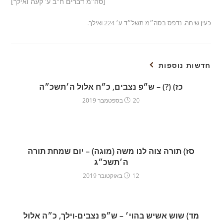
[סה"מ דברים ח"ב ע' קעה ואילך]
כעין שיחה. נדפס בסה״מ תשל״ד ע׳ 224 ואילך.
חדשות נוספות
כז) (?) – ש״פ נצבים, כ״ח אלול ה׳תשכ״ה
20 בספטמבר 2019
סז) תורה צוה לנו משה (מוגה) – יום שמחת תורה
ה׳תשכ״ג
12 באוקטובר 2019
מד) שוש אשיש בהוי׳ – ש״פ נצבים-וילך, כ״ה אלול