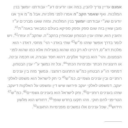
אמנם
עדיין צריך להבין, במה אנו יודעים דע״י עבודתנו יומשך בנין
המלכות. ואף
שאמר הקב״ה
אמרו לפני מלכיות, אבל מ״מ איך אנו
יודעים שע״י עבודתנו
יומשך
בנין המלכות, ומזה שאנו מברכים ע״ז
41
מובן שאין בזה שום ספק וספק ספיקא בעולם כמבואר באגה״ת
.
42
והענין הוא, שזהו ענין הבטחון שבטוחין בהקב״ה, שהקב״ה עוזרו
, ויש
43
לומר בדרך אפשר שזהו מ״ש
שתי באדנ-י הוי׳ מחסי, דאדנ-י הוא
מלכות דא״ס, דהיינו לא רק כמו שהוא באצילות אלא כמו שהוא לפני
הצמצום, והוי׳ הוא בניקוד אלקים, דהוא חסד וגבורה, או חכמה ובינה,
44
או חיצוניות הכתר ופנימיות הכתר
, וכל זה נמשך ע״י ענין הבטחון,
דמחסי הו״ע הבטחון כמ״ש התרגום רוחצני. ונמשך מזה בין ענינים
45
רוחניים ובין ענינים גשמיים, כמ״ש
כי חק לישראל הוא משפט לאלקי
יעקב, דמשפט לאלקי יעקב פירושו שיש דין ומשפט על האלקות דיעקב,
47
46
46
שזהו בענינים רוחניים
, וחק לישראל הוא בענינים גשמיים
, כמ״ש
48
הטריפני לחם חוקי. וזהו תקעו בחדש שופר
, דחודש הוא מלשון
50
49
חידוש
, שכל ענינים אלו נמשכים מפנימיות התענוג
.
__________