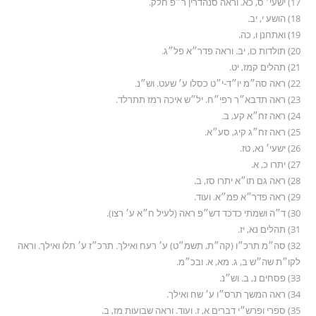
17) ישעי׳ ס, כא. וראה סנהדרין ר״פ חלק.
18) הושע י, יב.
19) ואתחנן ו, כה.
20) תולדות כו, יב. וראה פדר״א פל״ג.
21) תהלים קמז, יט.
22) ראה סה״מ יו״ד-י״ט כסלו ע׳ שעט. וש״נ.
23) ראה תדבא״ר רפי״ח. יל״ש איכה רמז תתרלד.
24) ראה זח״א קע, ב.
25) ראה זח״ג קיג, סע״א.
26) ישעי׳ נא, טז.
27) יתרו כ, א.
28) ראה גם תו״א יתרו סז, ב.
29) ראה פדר״א פמ״א. ועוד.
30) ד״ה ושמתי כדכד דש״פ ראה (לעיל ח״א ע׳ רצו).
31) תהלים נא, יז.
32) סה״מ תרכ״ו (קה״ת, תשמ״ט) ע׳ רעח ואילך. תרכ״ז ע׳ תלו ואילך. וראה
לקו״ת שה״ש ב, ג. מא, א. ובכ״מ.
33) פסחים נ, ב. וש״נ.
34) ראה המשך תרס״ו ע׳ שח ואילך.
35) ספרי ופרש״י דברים א, ז. ועוד. וראה שבועות מז, ב.