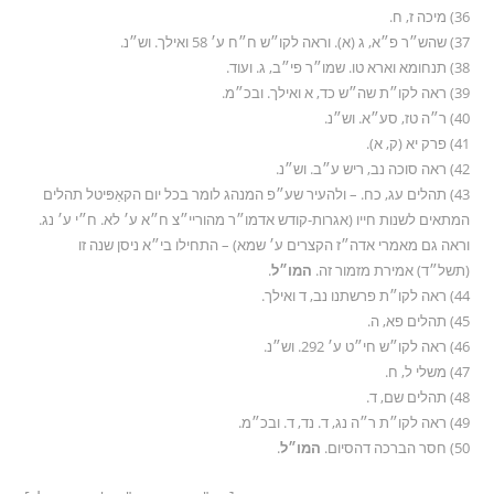
36) מיכה ז, ח.
37) שהש״ר פ״א, ג (א). וראה לקו״ש ח״ח ע׳ 58 ואילך. וש״נ.
38) תנחומא וארא טו. שמו״ר פי״ב, ג. ועוד.
39) ראה לקו״ת שה״ש כד, א ואילך. ובכ״מ.
40) ר״ה טז, סע״א. וש״נ.
41) פרק יא (ק, א).
42) ראה סוכה נב, ריש ע״ב. וש״נ.
43) תהלים עג, כח. – ולהעיר שע״פ המנהג לומר בכל יום הקאַפּיטל תהלים
המתאים לשנות חייו (אגרות-קודש אדמו״ר מהוריי״צ ח״א ע׳ לא. ח״י ע׳ נג.
וראה גם מאמרי אדה״ז הקצרים ע׳ שמא) – התחילו בי״א ניסן שנה זו
(תשל״ד) אמירת מזמור זה.
המו״ל
.
44) ראה לקו״ת פרשתנו נב, ד ואילך.
45) תהלים פא, ה.
46) ראה לקו״ש חי״ט ע׳ 292. וש״נ.
47) משלי ל, ח.
48) תהלים שם, ד.
49) ראה לקו״ת ר״ה נג, ד. נד, ד. ובכ״מ.
50) חסר הברכה דהסיום.
המו״ל
.