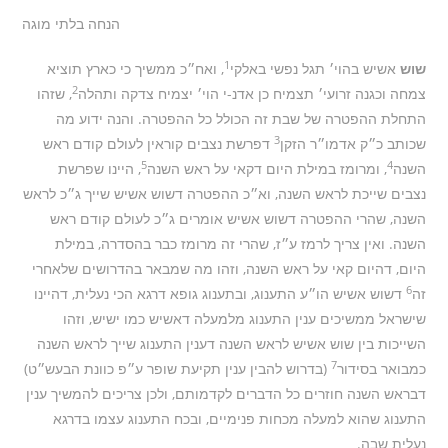
הנחה בלתי מוגה
1
שוש
אשיש בהוי׳ תגל נפשי באלקי
, ואח״כ ממשיך כי כארץ תוציא
2
צמחה וכגנה זרועי׳ תצמיח כן אדנ-י הוי׳ יצמיח צדקה ותהלה
, שזהו
התחלת ההפטרה של שבת זה הכולל כל ההפטרה. והנה ידוע מה
3
שכותב כ״ק אדמו״ר הזקן
דפרשת נצבים קוראין לעולם קודם ראש
5
4
השנה
, ומרומז במילת היום דקאי על ראש השנה
, היינו שפרשת
נצבים שייכת לראש השנה, וא״כ ההפטרה דשוש אשיש שייך ג״כ לראש
השנה, שהרי ההפטרה דשוש אשיש אומרים ג״כ לעולם קודם ראש
השנה. ואין צריך לרמז ע״ז, שהרי זה מרומז כבר בהסדרה, במילת
היום, דהיום קאי על ראש השנה, וזהו מה שמבאר בהדרושים שלאחרי
6
זה
דשוש אשיש הו״ע התענוג, ובתענוג גופא דרגא הכי נעלית, דהיינו
שישראל ממשיכים ענין התענוג מלמעלה דאשיש כמו ישיש, וזהו
השייכות בין שוש אשיש לראש השנה דענין התענוג שייך לראש השנה
7
כמבואר בסידור
(בדרוש להבין ענין תקיעת שופר ע״פ כוונת הבעש״ט)
דבראש השנה חוזרים כל הדברים לקדמותם, ולכן צריכים להמשיך ענין
התענוג שהוא למעלה מכחות פנימיים, ובכח התענוג עצמו בדרגא
נעלית שבה.