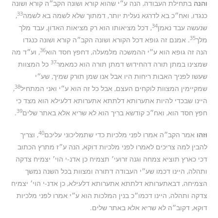
והנה
בתחילת העבודה, הנה ע״י שהוא קורא ושונה הקב״ה קורא ושונה
33
כנגדו, ואח״כ בא לדרגא נעלית יותר, דמתוך שלא לשמה בא לשמה
,
34
שנעשה עבד נאמן
, דכל מציאותו הוא רק מציאות האדון, עבד מלך
35
מלך
. אמנם זה גופא דכל הקורא ושונה הקב״ה קורא ושונה כנגדו
36
הנה זה גופא הוא ע״י ההמשכה מלמעלה, דחפץ חסד הוא
, וע״ד מה
37
שמצינו במתן תורה דהחידוש דמתן תורה הוא כמאמר
כל המצוות
שעשו לפניך האבות ריחות היו אבל אנו שמן תורק שמיך, שע״י
38
שמקיימין המצוות לוקחים העצם, אבל כל זה הוא ע״י ואני המתחיל
,
היינו שבכדי להיות אתערותא דלתתא אתערותא דלעילא הוא מצד כי
39
חפץ חסד הוא, ואח״כ קודשא בריך הוא לא שריא אלא באתר שלים
.
40
וזהו
אמר הקב״ה אמרו לפני מלכיות כדי שתמליכוני עליכם
, וצריך
להבין למה צריכים לאמרו לפני מלכיות דוקא, הנה ע״ז מתרץ הכתוב
דכי כארץ תוציא צמחה וגנה זרועי׳ תצמיח כן אדנ-י הוי׳ יצמיח צדקה
ותהלה, היינו דכמו שע״י העבודה דתורה ומצוות בכל השנה נמשך
הצמיחה, דבאתערותא דלתתא אתערותא דלעילא, כן אדנ-י הוי׳ יצמיח
צדקה ותהלה, היינו דכמו״כ בנין המלכות הוא ע״י אמרו לפני מלכיות
דוקא, דקוב״ה לא שריא אלא באתר שלים.