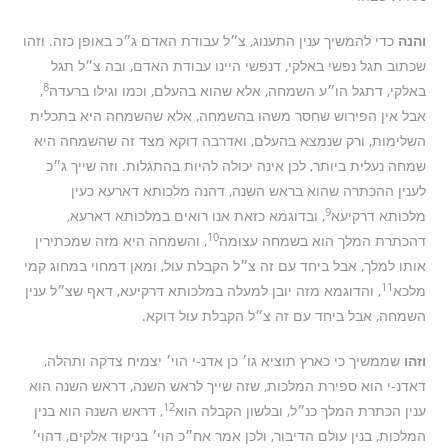
והנה
כדי להמשיך ענין התענוג, צ״ל עבודת האדם ג״כ באופן כזה. וזהו
שכתוב תגל נפשי באלקי, דנפשי היינו עבודת האדם, ובה צ״ל תגל
8
באלקי, דתגל הו״ע השמחה, אלא שהוא בהעלם, וכמו וגילו ברעדה
,
אבל אין הפירוש שחסר משהו בהשמחה, אלא שהשמחה היא בתכלית
השלימות, ורק שנמצא בהעלם, ואדרבה דוקא מצד זה שהשמחה היא
שמחה נעלית ביותר, לכן אינה יכולה להיות בהתגלות. וזה שייך ג״כ
לענין ההכתרה שהוא בראש השנה, דהנה מלכותא דארעא כעין
9
מלכותא דרקיעא
, ובדוגמא כזאת אנו רואים במלכותא דארעא,
10
דהכתרת המלך הוא בשמחה עצומה
, והשמחה היא מזה שמכתירין
אותו למלך, אבל ביחד עם זה צ״ל הקבלת עול, ומאן דמחוי במחוג קמי
11
מלכא
, והדוגמא מזה יובן למעלה במלכותא דרקיעא, דאף שצ״ל ענין
השמחה, אבל ביחד עם זה צ״ל הקבלת עול דוקא.
וזהו
שממשיך כי כארץ תוציא גו׳ כן אדנ-י הוי׳ יצמיח צדקה ותהלה,
דאדנ-י הוא ספירת המלכות, שזה שייך לראש השנה, דראש השנה הוא
12
ענין הכתרת המלך כנ״ל, ובלשון הקבלה הוא
, דראש השנה הוא בנין
המלכות, בנין עולם הדיבור, ולכן אמר אח״כ הוי׳ בניקוד אלקים, דהוי׳