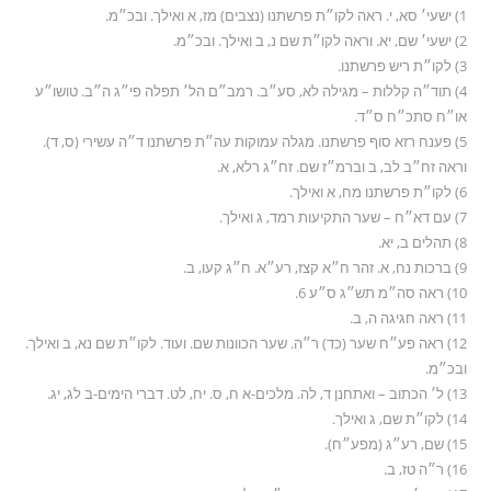
1) ישעי׳ סא, י. ראה לקו״ת פרשתנו (נצבים) מז, א ואילך. ובכ״מ.
2) ישעי׳ שם, יא. וראה לקו״ת שם נ, ב ואילך. ובכ״מ.
3) לקו״ת ריש פרשתנו.
4) תוד״ה קללות – מגילה לא, סע״ב. רמב״ם הל׳ תפלה פי״ג ה״ב. טושו״ע
או״ח סתכ״ח ס״ד.
5) פענח רזא סוף פרשתנו. מגלה עמוקות עה״ת פרשתנו ד״ה עשירי (ס, ד).
וראה זח״ב לב, ב וברמ״ז שם. זח״ג רלא, א.
6) לקו״ת פרשתנו מח, א ואילך.
7) עם דא״ח – שער התקיעות רמד, ג ואילך.
8) תהלים ב, יא.
9) ברכות נח, א. זהר ח״א קצז, רע״א. ח״ג קעו, ב.
10) ראה סה״מ תש״ג ס״ע 6.
11) ראה חגיגה ה, ב.
12) ראה פע״ח שער (כד) ר״ה. שער הכוונות שם. ועוד. לקו״ת שם נא, ב ואילך.
ובכ״מ.
13) ל׳ הכתוב – ואתחנן ד, לה. מלכים-א ח, ס. יח, לט. דברי הימים-ב לג, יג.
14) לקו״ת שם, ג ואילך.
15) שם, רע״ג (מפע״ח).
16) ר״ה טז, ב.