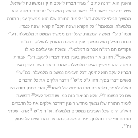
21
והענין הוא, דהנה כתיב
מגיד
דבריו
ליעקב
חוקיו ומשפטיו
לישראל,
22
שיש בזה שני ביאורים
, ביאור הראשון הוא דע״י עבודת המטה הוא
ממשיך הגילוי למעלה, דע״י לימוד התורה שלו הוא ממשיך ענין התורה
23
מלמעלה, וכמאמר
כל הקורא ושונה הקב״ה קורא ושונה כנגדו,
וכמו״כ ע״י מעשה המצוות, שעל ידם ממשיך המשכות מלמעלה, דע״י
הנחת תפילין הוא ממשיך ענין המשכת המוחין למעלה, דרמ״ח
24
פקודים הם רמ״ח אברים דמלכא
, ומעלה אני עליכם כאילו
25
עשאוני
, וזהו ביאור הראשון בענין מגיד
דבריו
ליעקב, דע״י עבודת
המטה הוא ממשיך הגילוי מלמעלה. אמנם ביאור השני בענין מגיד
26
דבריו
ליעקב הוא להיפך, דכל הענינים נמשכים מלמעלה, כמ״ש
27
ואשים דברי בפיך, וזהו ג״כ מ״ש
וידבר אלקים את כל הדברים
28
האלה לאמר, דלכאורה מהו הפירוש של לאמר
, והרי במתן תורה היו
30
29
שם כל הנשמות
, אלא הביאור בזה כמו שנתבאר לעיל
דבשעת
לימוד התורה שלו נמשך מחדש הענין דוידבר אלקים את כל הדברים
31
האלה, היינו שכל הענינים נמשכים מלמעלה, וע״ד מ״ש
אדנ-י שפתי
תפתח ופי יגיד תהלתך, יגיד המשכה, כמבואר בהדרושים על פסוק
32
זה
.