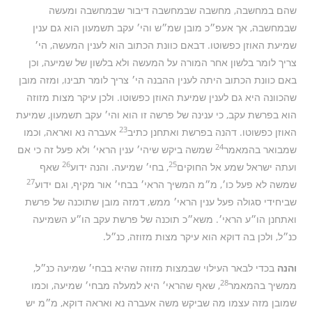
שהם במחשבה, מחשבה שבמחשבה דיבור שבמחשבה ומעשה
שבמחשבה, אך אעפ״כ מובן שמ״ש והי׳ עקב תשמעון הוא גם ענין
שמיעת האוזן כפשוטו. דבאם כוונת הכתוב הוא לענין המעשה, הי׳
צריך לומר בלשון אחר המורה על המעשה ולא בלשון של שמיעה, וכן
באם כוונת הכתוב היתה לענין ההבנה הי׳ צריך לומר תבינו, ומזה מובן
שהכוונה היא גם לענין שמיעת האוזן כפשוטו. ולכן עיקר מצות מזוזה
הוא בפרשת עקב, כי ענינה של פרשה זו הוא והי׳ עקב תשמעון, שמיעת
23
האוזן כפשוטו. דהנה בפרשת ואתחנן כתיב
אעברה נא ואראה, וכמו
24
שמבואר בהמאמר
שמשה ביקש שיהי׳ ענין הראי׳ ולא פעל זה כי אם
26
25
ועתה ישראל שמע אל החוקים
, בחי׳ שמיעה. והנה ידוע
שאף
27
שמשה לא פעל כו׳, מ״מ המשיך הראי׳ בבחי׳ אור מקיף, וגם ידוע
שביחידי סגולה פעל ענין הראי׳ ממש, דמזה מובן שתוכנה של פרשת
ואתחנן הו״ע הראי׳. משא״כ תוכנה של פרשת עקב הו״ע השמיעה
כנ״ל, ולכן בה דוקא הוא עיקר מצות מזוזה, כנ״ל.
והנה
בכדי לבאר העילוי שבמצות מזוזה שהיא בבחי׳ שמיעה כנ״ל,
28
ממשיך בהמאמר
, שאף שהראי׳ היא למעלה מבחי׳ שמיעה, וכמו
שמובן מזה עצמו מה שביקש משה אעברה נא ואראה דוקא, מ״מ יש