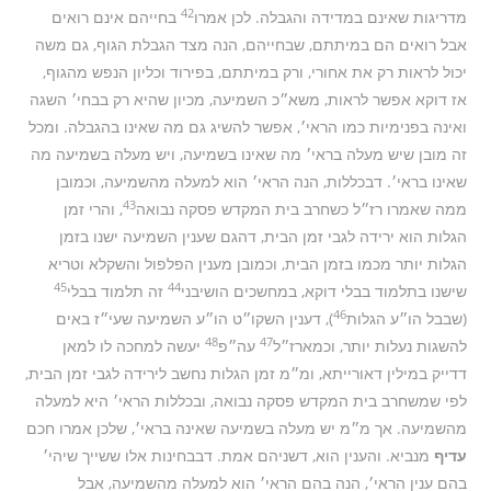
42
מדריגות שאינם במדידה והגבלה. לכן אמרו
בחייהם אינם רואים
אבל רואים הם במיתתם, שבחייהם, הנה מצד הגבלת הגוף, גם משה
יכול לראות רק את אחורי, ורק במיתתם, בפירוד וכליון הנפש מהגוף,
אז דוקא אפשר לראות, משא״כ השמיעה, מכיון שהיא רק בבחי׳ השגה
ואינה בפנימיות כמו הראי׳, אפשר להשיג גם מה שאינו בהגבלה. ומכל
זה מובן שיש מעלה בראי׳ מה שאינו בשמיעה, ויש מעלה בשמיעה מה
שאינו בראי׳. דבכללות, הנה הראי׳ הוא למעלה מהשמיעה, וכמובן
43
ממה שאמרו רז״ל כשחרב בית המקדש פסקה נבואה
, והרי זמן
הגלות הוא ירידה לגבי זמן הבית, דהגם שענין השמיעה ישנו בזמן
הגלות יותר מכמו בזמן הבית, וכמובן מענין הפלפול והשקלא וטריא
45
44
שישנו בתלמוד בבלי דוקא, במחשכים הושיבני
זה תלמוד בבלי
46
(שבבל הו״ע הגלות
), דענין השקו״ט הו״ע השמיעה שעי״ז באים
48
47
להשגות נעלות יותר, וכמארז״ל
עה״פ
יעשה למחכה לו למאן
דדייק במילין דאורייתא, ומ״מ זמן הגלות נחשב לירידה לגבי זמן הבית,
לפי שמשחרב בית המקדש פסקה נבואה, ובכללות הראי׳ היא למעלה
מהשמיעה. אך מ״מ יש מעלה בשמיעה שאינה בראי׳, שלכן אמרו חכם
עדיף
מנביא. והענין הוא, דשניהם אמת. דבבחינות אלו ששייך שיהי׳
בהם ענין הראי׳, הנה בהם הראי׳ הוא למעלה מהשמיעה, אבל