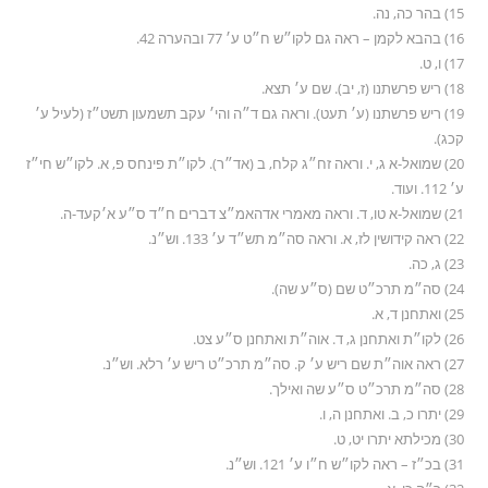
15) בהר כה, נה.
16) בהבא לקמן – ראה גם לקו״ש ח״ט ע׳ 77 ובהערה 42.
17) ו, ט.
18) ריש פרשתנו (ז, יב). שם ע׳ תצא.
19) ריש פרשתנו (ע׳ תעט). וראה גם ד״ה והי׳ עקב תשמעון תשט״ז (לעיל ע׳
קכג).
20) שמואל-א ג, י. וראה זח״ג קלח, ב (אד״ר). לקו״ת פינחס פ, א. לקו״ש חי״ז
ע׳ 112. ועוד.
21) שמואל-א טו, ד. וראה מאמרי אדהאמ״צ דברים ח״ד ס״ע א׳קעד-ה.
22) ראה קידושין לז, א. וראה סה״מ תש״ד ע׳ 133. וש״נ.
23) ג, כה.
24) סה״מ תרכ״ט שם (ס״ע שה).
25) ואתחנן ד, א.
26) לקו״ת ואתחנן ג, ד. אוה״ת ואתחנן ס״ע צט.
27) ראה אוה״ת שם ריש ע׳ ק. סה״מ תרכ״ט ריש ע׳ רלא. וש״נ.
28) סה״מ תרכ״ט ס״ע שה ואילך.
29) יתרו כ, ב. ואתחנן ה, ו.
30) מכילתא יתרו יט, ט.
31) בכ״ז – ראה לקו״ש ח״ו ע׳ 121. וש״נ.