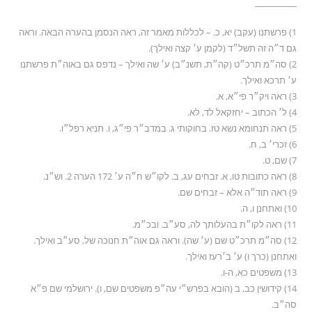
__________
1) פרשתנו (עקב) יא, כ. – לכללות מאמר זה, ראה הנסמן בהערה הבאה. וראה
גם ד״ה זה תשל״ד (לקמן ע׳ קצה ואילך).
2) סה״מ תרכ״ט (קה״ת, תשנ״ב) ע׳ שה ואילך – נדפס גם באוה״ת פרשתנו
ע׳ תרכא ואילך.
3) ראה ויק״ר פי״א, א.
4) ל׳ הכתוב – יחזקאל לד, לא.
5) ראה תנחומא נשא טז. בחוקותי ג. במדב״ר פי״ג, ו. תניא רפל״ו.
6) זכרי׳ ב, ח.
7) שם, ט.
8) ראה כתובות טו, א. זבחים עג, ב. לקו״ש ח״ה ע׳ 172 הערה 2. וש״נ.
9) ראה תוד״ה אלא – זבחים שם.
10) ואתחנן ו, ה.
11) ראה לקו״ת בהעלותך לה, סע״ב. ובכ״מ.
12) סה״מ תרכ״ט שם (ע׳ שה). וראה גם אוה״ת חנוכה של, סע״ב ואילך.
ואתחנן (כרך ו) ע׳ ב׳רעז ואילך.
13) משפטים כא, ה-ו.
14) קידושין כב, ב (הובא בפרש״י עה״פ משפטים שם, ו). ירושלמי שם פ״א
סה״ב.