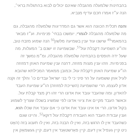
בהבחינות שלמעלה מהגבלה שאינם יכולים לבוא בהתגלות בראי׳,
הנה ע״ז אמרו חכם עדיף מנביא.
והנה
תכלית הכוונה הוא אשר גם המדריגות שלמעלה מהגבלה, גם
מה שלמעלה מהגבלה
לגמרי
, יומשכו בבחי׳ פנימיות. וע״ז מבאר
50
49
בהמאמר
שישנו עוד ענין בשמיעה מלשון
הנה שמוע מזבח טוב,
51
והו״ע השמיעה דקבלת עול
. שבשמיעה זו ישנם ב׳ המעלות, מה
שעל ידה תופסים בהבחינה שלמעלה מהגבלה, ומ״מ נמשך זה
בפנימיות. וזהו ענין מצות מזוזה, דהנה ענין שמיעת האוזן דמזוזה
הו״ע שמיעת האוזן דקבלת עול, וכמובן ממאמר המכילתא שהובא
לעיל אוזן ששמעה על הר סיני כי לי בני ישראל עבדים כו׳ והלך זה וקנה
אדון לעצמו, הרי שהשמיעה (השייכת למזוזה) הו״ע שמיעת העבד
להאדון, ומה שהעבד עובד את אדונו הרי זהו רק מצד קבלת עול.
וכאשר העבד מקיים את ציווי אדונו לפי שמשיג בשכלו שצריך לשמוע
בקול אדונו, הרי אז אינו עובד את אדונו כי אם עובד את שכלו
הוא
,
52
וענין עבודת העבד הוא העבודה דקבלת עול דוקא
. והיינו שגם
כשהעבד אין לו הרגש בזה, ואין לו הבנה בזה, ואין לו תענוג בזה (האָט
ניט קיין געפיל אין דעם, קיין פאַרשטאַנד אין דעם, קיין געשמאַק אין