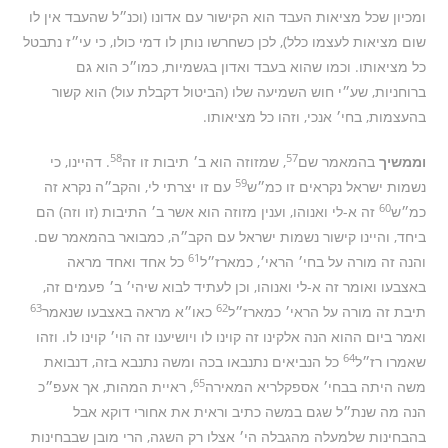
ומכיון שכל מציאות העבד הוא הקישור עם אדונו (וכנ״ל שהעבד אין לו
שום מציאות לעצמו כלל), לכן כשחרשו נותן לו דמי כולו, כי עי״ז נתבטל
כל מציאותו. וכמו שהוא בעבד ואדון בגשמיות, כמו״כ הוא גם
ברוחניות, שע״י חוש השמיעה שלו (הביטול דקבלת עול) הוא קשור
בהעצמות, בחי׳ אנכי, וזהו כל מציאותו.
58
57
וממשיך
בהמאמר שם
, שמזוזה הוא ב׳ תיבות זו זה
. דהיינו, כי
59
נשמות ישראל נקראים זו כמ״ש
עם זו יצרתי לי, והקב״ה נקרא זה
60
כמ״ש
זה א-לי ואנוהו, וענין מזוזה הוא אשר ב׳ התיבות (זו וזה) הם
ביחד, והיינו קישור נשמות ישראל עם הקב״ה, כמבואר בהמאמר שם.
61
והנה זה מורה על בחי׳ הראי׳, כמארז״ל
כל אחד ואחד מראה
באצבעו ואומר זה א-לי ואנוהו, וכן לעתיד לבוא שיהי׳ ב׳ פעמים זה,
63
62
תיבת זה מורה על הראי׳ כמארז״ל
כאו״א מראה באצבעו שנאמר
ואמר ביום ההוא הנה אלקינו זה קוינו לו ויושיענו זה הוי׳ קוינו לו. וזהו
64
שאמרו רז״ל
כל הנביאים נתנבאו בכה ומשה נתנבא בזה, דנבואת
65
משה היתה בבחי׳ אספקלריא המאירה
, ראיית המהות, אך אעפ״כ
הנה מה שנת״ל שגם במשה כתיב וראית את אחורי דוקא אבל
בהבחינות שלמעלה מהגבלה הי׳ אצלו רק השגה, הרי מובן שבבחינות