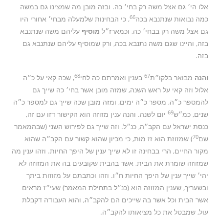
אלו הי׳ גם אצל משה רק בחי׳ כה. ובזה מובן מה שמצינו גם במשה
66
כמה נבואות שנתנבא בכה
, כי הבחינות שלמעלה מבחי׳ אחורי היו
גם אצל משה רק בבחי׳ כה, וכמארז״ל
מוסיף
עליהם משה שנתנבא
בזה, והיינו שגם משה נתנבא בכה, ורק שמוסיף עליהם שנתנבא גם
בזה.
68
67
והנה
מבואר בלקו״ת
בענין ואמרתם כה לחי
, שכה קאי על כ״ה
אלול וזה קאי על ראש השנה, שמזה מובן אשר בחי׳ כה שייך גם
להמספר כ״ה, מספר כ״ה ימים, ומזה מובן שכה שייך גם למספר כ״ה
69
שנים, כמ״ש
יום לשנה. והנה ענין מזוזה הוא הקישור דזו עם זה,
כנסת ישראל עם הקב״ה, כנ״ל. וזה שייך גם לפירוש השני (שבהמאמר
70
שם
) שמזוזת הוא זז מות, כי מכיון שהוא קשור עם הקב״ה שהוא
מקור החיים, הרי בבחינה זו לא שייך ענין של היפך החיות. וזהו ענין מה
שמזוזה שומרת את הבית, אשר בהבית שקובעים בה את המזוזה לא
יהי׳ שייך ענין של היפך החיות ח״ו. וזהו וכתבתם על מזוזות ביתך
ובשעריך, שענין המזוזה הוא (כנ״ל בתחילת המאמר) שעי״ז מראים
אשר הבית וכל אשר בה שייכים הם להקב״ה, והוא העבודה דקבלת
עול, שמבטל את כל מציאותו להקב״ה.