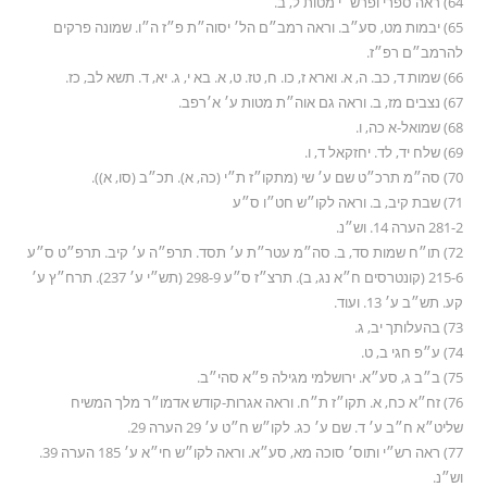
64) ראה ספרי ופרש״י מטות ל, ב.
65) יבמות מט, סע״ב. וראה רמב״ם הל׳ יסוה״ת פ״ז ה״ו. שמונה פרקים
להרמב״ם רפ״ז.
66) שמות ד, כב. ה, א. וארא ז, כו. ח, טז. ט, א. בא י, ג. יא, ד. תשא לב, כז.
67) נצבים מז, ב. וראה גם אוה״ת מטות ע׳ א׳רפב.
68) שמואל-א כה, ו.
69) שלח יד, לד. יחזקאל ד, ו.
70) סה״מ תרכ״ט שם ע׳ שי (מתקו״ז ת״י (כה, א). תכ״ב (סו, א)).
71) שבת קיב, ב. וראה לקו״ש חט״ו ס״ע
281-2 הערה 14. וש״נ.
72) תו״ח שמות סד, ב. סה״מ עטר״ת ע׳ תסד. תרפ״ה ע׳ קיב. תרפ״ט ס״ע
215-6 (קונטרסים ח״א נג, ב). תרצ״ז ס״ע 298-9 (תש״י ע׳ 237). תרח״ץ ע׳
קע. תש״ב ע׳ 13. ועוד.
73) בהעלותך יב, ג.
74) ע״פ חגי ב, ט.
75) ב״ב ג, סע״א. ירושלמי מגילה פ״א סהי״ב.
76) זח״א כח, א. תקו״ז ת״ח. וראה אגרות-קודש אדמו״ר מלך המשיח
שליט״א ח״ב ע׳ ד. שם ע׳ כג. לקו״ש ח״ט ע׳ 29 הערה 29.
77) ראה רש״י ותוס׳ סוכה מא, סע״א. וראה לקו״ש חי״א ע׳ 185 הערה 39.
וש״נ.