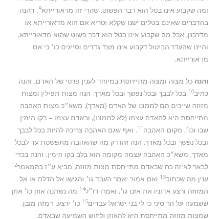
9
ומה שקבוע אינו בטל הוא דבר הפשוט, שהרי זה מדאורייתא
. דהנה
בהדברים שאינם בטלים ישנו שקלא וטריא אם הוא מדאורייתא או
מדרבנן, אבל מה שקבוע אינו בטל הוא דבר פשוט שהוא מדאורייתא,
והיינו שהעדר הביטול דקבוע אינו מצד גדרים וסייגים כו׳ כי אם
מדאורייתא.
והנה
כל מצוה ומצוה מתייחסת במיוחד לענין פרטי של האדם. והנה
10
כתיב
בכל לבבך ובכל נפשך ובכל מאדך, הנה מצות תפילין ומצות
מזוזה שייכים הם לממונו של האדם (מאדך), משא״כ מצות האהבה
מתייחסת היא להאדם עצמו (לא לממונו), ובאדם עצמו – בקו הימין
11
שבו וכו׳, מקום האהבה
. ואף שגם האהבה צריכה להיות בכל לבבך
ובכל נפשך ובכל מאדך, הנה זהו רק מה שהאהבה מתפשטת עד לבכל
מאדך, משא״כ האהבה עצמה מקומה הוא בלב בקו הימין. והנה בכדי
12
לבאר לאיזה כח שבאדם מתייחסת מצות מזוזה, מביא ע״ז בהמאמר
13
ענין מה שכתוב
ואם אמור יאמר העבד גו׳ והגישו אל הדלת או אל
14
המזוזה ורצע אדוניו את אזנו גו׳, ואמרו רז״ל
מה נשתנה אוזן כו׳ אוזן
15
ששמעה על הר סיני כי לי בני ישראל עבדים
כו׳ ירצע. דמזה מובן,
שמצות מזוזה מתייחסת היא להאוזן ולחוש השמיעה שבאדם.