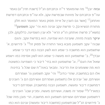
16
ובזה
יובן
מה שהמאמר ד״ה וכתבתם הנ״ל (דשנת תרכ״ט) נאמר
עה״פ וכתבתם על מזוזות שבפרשת עקב, ולא עה״פ וכתבתם דפרשת
17
ואתחנן
[אשר גם הענין על איזה פסוק נאמר המאמר הוא חלק
18
מתורת הנשיאים], כי פרשת עקב ענינה הוא והי׳ עקב
תשמעון
(משא״כ פרשת ואתחנן הו״ע הראי׳ ולא ענין השמיעה, כדלקמן), ולכן
עיקר
מצות מזוזה, שענינה הוא שמיעה, הוא בפרשת עקב. והגם
19
שבוהי׳ עקב תשמעון מובא באור התורה על פסוק זה
ג׳ פירושים, א׳
שתשמעון הוא מחשבה כי שמע הוא לשון הבנה כמו דבר כי שומע
20
עבדך
, ב׳ שתשמעון הוא מעשה כי שמע הוא לשון אסיפה כמו וישמע
21
שאול את העם
, וג׳ שתשמעון הוא בחי׳ דיבור כי השמיעה כפשוטה
הוא מה ששומעים את הדיבור. ומבאר באוה״ת שם שכל ג׳ בחינות
18
אלו הם במחשבה, שהרי כתיב
והי׳ עקב תשמעון גו׳ ושמרתם
ועשיתם, שג׳ ענינים אלו (תשמעון ושמרתם ועשיתם) הם ג׳ הענינים
דמחשבה דיבור ומעשה, תשמעון הבנה (מחשבה), ושמרתם דיבור
22
כמארז״ל
שמור זה משנה, ועשיתם מעשה, ומכיון שבג׳ הענינים
דתשמעון ושמרתם ועשיתם תשמעון הוא מחשבה, הרי מובן מזה שכל
ג׳ פירושים הנ״ל שבתשמעון (מחשבה דיבור ומעשה) ענינם הוא כמו