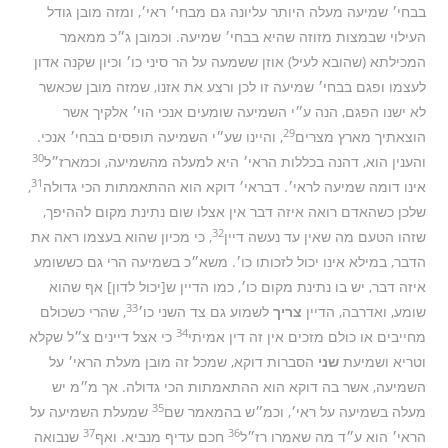
בבחי׳ שמיעה מעלה היותר עליונה גם מבחי׳ ראי׳, ומזה מובן גודל
העילוי שבמצות מזוזה שהיא בבחי׳ שמיעה. וכמובן ג״כ ממאמר
המכילתא (שהובא לעיל) אוזן ששמעה על הר סיני כו׳ וכיון שקנה אדון
לעצמו ופגם בבחי׳ שמיעה זו לכן ורצע את אזנו, שמזה מובן שכאשר
לא ישנו הפגם, הנה ע״י השמיעה שומעים אנכי הוי׳ אלקיך אשר
29
הוצאתיך מארץ מצרים
, והיינו שע״י השמיעה תופסים בבחי׳ אנכי.
30
והענין הוא, דהנה בכללות הראי׳ היא למעלה מהשמיעה, וכמארז״ל
31
אינו דומה שמיעה לראי׳. דבראי׳ דוקא הוא ההתאמתות הכי גדולה
,
שלכן כשהאדם רואה איזה דבר אין אצלו שום נתינת מקום לההיפך,
32
שזהו הטעם מה שאין עד נעשה דיין
, כי מכיון שהוא בעצמו ראה את
הדבר, במילא אינו יכול לזכותו כו׳. משא״כ בשמיעה הרי גם כששומע
איזה דבר, יש בו נתינת מקום כו׳, כמו הדיין ש[יכול לדון] אף שהוא
33
שומע, ואדרבה, הדיין
צריך
לשמוע גם צד השני כו׳
, שהרי כשכולם
34
מחייבים או כולם מזכים אין זה דין אמיתי
כי אצל דיינים צ״ל שקלא
וטריא ושמיעת
שני
הסברות דוקא, שמכל זה מובן מעלת הראי׳ על
השמיעה, אשר בה דוקא הוא ההתאמתות הכי גדולה. אך מ״מ יש
35
מעלה בשמיעה על ראי׳, וכמ״ש בהמאמר שם
שמעלת השמיעה על
37
36
הראי׳ הוא ע״ד מה שאמרו רז״ל
חכם עדיף מנביא. ואף
שנבואה