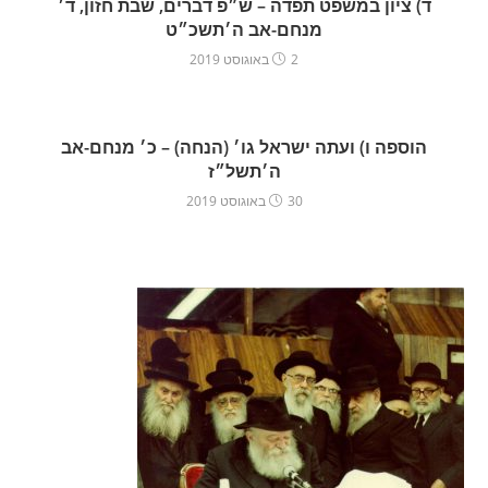
ד) ציון במשפט תפדה – ש״פ דברים, שבת חזון, ד׳
מנחם-אב ה׳תשכ״ט
2 באוגוסט 2019
הוספה ו) ועתה ישראל גו׳ (הנחה) – כ׳ מנחם-אב
ה׳תשל״ז
30 באוגוסט 2019