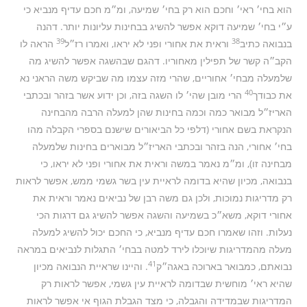
הוא בחי׳ ראי׳ וחכם הוא רק בחי׳ שמיעה, ומ״מ חכם עדיף מנביא כי
ע״י בחי׳ שמיעה דוקא אפשר להשיג בבחינות עליונות יותר. דהנה
39
38
בנבואה כתיב
וראית את אחורי ופני לא יראו, ואמרו רז״ל
הראה לו
הקב״ה קשר של תפילין מאחוריו. דהגם שבהשגה אפשר להשיג מה
שלמעלה מבחי׳ אחוריים, שהרי מזה עצמו מה שביקש משה הראני נא
40
את כבודך
הרי מובן שהי׳ לו השגה בזה, וכן ידוע אשר בזהר ובכתבי
האריז״ל מבואר כמה וכמה בחינות שהן למעלה הרבה מהבחינה
הנקראת בשם אחורי (דלפי כל הביאורים שישנם בספרי הקבלה מהו
בחי׳ אחורי, הנה בזהר ובכתבי האריז״ל מבוארים בחינות שלמעלה
מבחינה זו), ומ״מ נאמר במשה וראית את אחורי ופני לא יראו, כי
בנבואה, מכיון שהיא בדומה לראיית עין בשר גשמי ממש, אפשר לראות
רק מדריגות נמוכות, ולכן גם משה רבן של נביאים נאמר וראית את
אחורי דוקא, משא״כ בשמיעה והשגה אפשר להשיג גם דרגות הכי
נעלות. וזהו שאמרו חכם עדיף מנביא, כי החכם יכול להשיג למעלה
מעלה מהמדריגות שיוכלו לירד למטה בבחי׳ התגלות לנביאים במראה
41
נבואתם, כמבואר בארוכה באגה״ק
. והיינו שראיית הנבואה מכיון
שהיא ראי׳ מוחשית שבדומה לראיית עין גשמי, אפשר לראות רק
המדריגות שבמדידה והגבלה, כי מצד הגבלת הגוף אי אפשר לראות