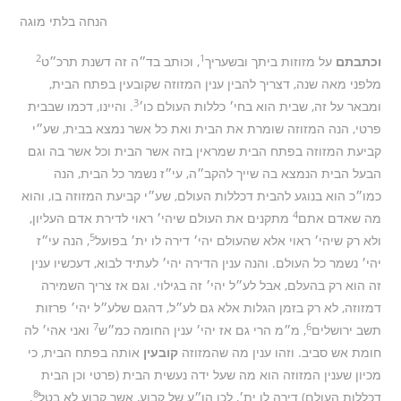
הנחה בלתי מוגה
2
1
וכתבתם
על מזוזות ביתך ובשעריך
, וכותב בד״ה זה דשנת תרכ״ט
מלפני מאה שנה, דצריך להבין ענין המזוזה שקובעין בפתח הבית,
3
ומבאר על זה, שבית הוא בחי׳ כללות העולם כו׳
. והיינו, דכמו שבבית
פרטי, הנה המזוזה שומרת את הבית ואת כל אשר נמצא בבית, שע״י
קביעת המזוזה בפתח הבית שמראין בזה אשר הבית וכל אשר בה וגם
הבעל הבית הנמצא בה שייך להקב״ה, עי״ז נשמר כל הבית, הנה
כמו״כ הוא בנוגע להבית דכללות העולם, שע״י קביעת המזוזה בו, והוא
4
מה שאדם אתם
מתקנים את העולם שיהי׳ ראוי לדירת אדם העליון,
5
ולא רק שיהי׳ ראוי אלא שהעולם יהי׳ דירה לו ית׳ בפועל
, הנה עי״ז
יהי׳ נשמר כל העולם. והנה ענין הדירה יהי׳ לעתיד לבוא, דעכשיו ענין
זה הוא רק בהעלם, אבל לע״ל יהי׳ זה בגילוי. וגם אז צריך השמירה
דמזוזה, לא רק בזמן הגלות אלא גם לע״ל, דהגם שלע״ל יהי׳ פרזות
7
6
תשב ירושלים
, מ״מ הרי גם אז יהי׳ ענין החומה כמ״ש
ואני אהי׳ לה
חומת אש סביב. וזהו ענין מה שהמזוזה
קובעין
אותה בפתח הבית, כי
מכיון שענין המזוזה הוא מה שעל ידה נעשית הבית (פרטי וכן הבית
8
דכללות העולם) דירה לו ית׳, לכן הו״ע של קבוע, אשר קבוע לא בטל
.