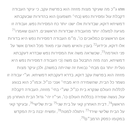
וזהו
ג״כ מה שעיקר מצות מזוזה הוא בפרשת עקב, כי עיקר העבודה
דקבלת עול ומסירות נפש (בחי׳ תשמעון) הוא בהדורות שבעקבתא
דמשיחא דוקא, שבדורות אלו ישנו יותר כח המסירות נפש, ועבודה זו
71
מגיעה למעלה יותר מהעבודה שבדורות הראשונים. דהגם שאמרו
אם הראשונים כמלאכים כו׳, מ״מ העבודה דמסירות נפש היא בדורות
72
אלו דוקא, וכידוע
בענין והאיש משה עניו מאוד מכל האדם אשר על
73
פני האדמה
, שכשראה משה את המסירות נפש שבדרא דעקבתא
דמשיחא, הנה מזה התבטל גם משה (כי העבודה דמסירות נפש היא
נעלית יותר גם מבחי׳ נבואת זה שהיתה במשה), ולכן עיקר מצות
מזוזה הוא בפרשת עקב דוקא, בדרא דעקבתא דמשיחא. וע״י עבודה זו
נשמר כל הבית, שהשמירה היא מבחי׳ אנכי כנ״ל, וכמו״כ הוא בנוגע
לכללות העולם שנקרא בית כנ״ל, שע״י בחי׳ מזוזה, העבודה דקבלת
עול, נעשה שמירה בכללות העולם כו׳, ועי״ז יהי׳ גדול הבית האחרון מן
76
75
74
הראשון
, דבית האחרון קאי על בית שני
ובית שלישי
, ובעיקר קאי
78
77
על הבית שלישי שירד
ויתגלה למטה
, ומשיח יבנה בית המקדש
79
במקומו כפסק הרמב״ם
.