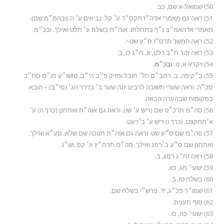
50) שמואל-א שם, כב.
51) ראה גם מאמרי אדה״ז תקס״ד ע׳ קל. נביאים ע׳ ה (ובהמ״מ שם).
מאמרי אדהאמ״צ נ״ך בתחלתו. אוה״ת בשלח ע׳ תלט ואילך. ובכ״מ.
52) ראה המשך תרס״ו ס״ע שט-י.
53) ראה זהר ח״ב רלט, א. ח״ג כו, ב.
54) ויקרא א, ט.
ובכ״מ
.
55) ב״ק פה, ב. רמב״ם הל׳ חובל ומזיק פ״ב הי״ב. טושו״ע חו״מ סת״כ
סכ״ה. וראה שערי תשובה לרבינו יונה שער ב׳ בדרך הג׳ (סי״ב) – הובא
במקומות שבהערה הבאה.
56) סה״מ תרכ״ט שם (ריש ע׳ שו). וראה גם אוה״ת ואתחנן (כרך ה) ע׳
א׳תתקצט. (כרך ו) ריש ע׳ ב׳רעט.
57) סה״מ שם ס״ע שט. וראה גם אוה״ת חנוכה שם שלא, סע״א ואילך.
ואתחנן שם ס״ע ב׳רפג ואילך. סה״מ תרח״ץ ע׳ קפ. וש״נ.
58) ראה זח״ג רסג, ב.
59) ישעי׳ מג, כא.
60) בשלח טו, ב.
61) שמו״ר פכ״ג, יד. פרש״י בשלח שם.
62) סוף תענית.
63) ישעי׳ כה, ס.