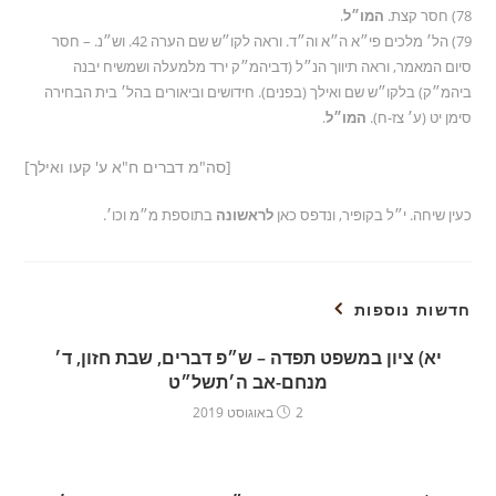
78) חסר קצת.
המו״ל
.
79) הל׳ מלכים פי״א ה״א וה״ד. וראה לקו״ש שם הערה 42. וש״נ. – חסר
סיום המאמר, וראה תיווך הנ״ל (דביהמ״ק ירד מלמעלה ושמשיח יבנה
ביהמ״ק) בלקו״ש שם ואילך (בפנים). חידושים וביאורים בהל׳ בית הבחירה
סימן יט (ע׳ צז-ח).
המו״ל
.
[סה"מ דברים ח"א ע' קעו ואילך]
כעין שיחה. י״ל בקופּיר, ונדפס כאן
לראשונה
בתוספת מ״מ וכו׳.
חדשות נוספות
יא) ציון במשפט תפדה – ש״פ דברים, שבת חזון, ד׳
מנחם-אב ה׳תשל״ט
2 באוגוסט 2019