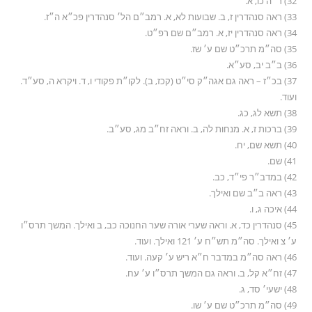
32) ר״ה כו, א.
33) ראה סנהדרין ז, ב. שבועות לא, א. רמב״ם הל׳ סנהדרין פכ״א ה״ז.
34) ראה סנהדרין יז, א. רמב״ם שם רפ״ט.
35) סה״מ תרכ״ט שם ע׳ שז.
36) ב״ב יב, סע״א.
37) בכ״ז – ראה גם אגה״ק סי״ט (קכז, ב). לקו״ת פקודי ו, ד. ויקרא ה, סע״ד.
ועוד.
38) תשא לג, כג.
39) ברכות ז, א. מנחות לה, ב. וראה זח״ב מג, סע״ב.
40) תשא שם, יח.
41) שם.
42) במדב״ר פי״ד, כב.
43) ראה ב״ב שם ואילך.
44) איכה ג, ו.
45) סנהדרין כד, א. וראה שערי אורה שער החנוכה כב, ב ואילך. המשך תרס״ו
ע׳ צ ואילך. סה״מ תש״ח ע׳ 121 ואילך. ועוד.
46) ראה סה״מ במדבר ח״א ריש ע׳ קעה. ועוד.
47) זח״א קל, ב. וראה גם המשך תרס״ו ע׳ עח.
48) ישעי׳ סד, ג.
49) סה״מ תרכ״ט שם ע׳ שו.