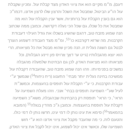
דעם), מ״מ מקיים הוא את ציווי האדון מצד קבלת עול. ומכיון שקבלת
עול הו״ע הביטול, שמבטל את השכל והרצון שלו לרצון אדונו, דכמו״כ
הוא גם בענין הקבלת עול ברוחניות, אשר ענין הקבלת עול הוא מה
שמבטל את כל שכלו, גם שכל הכי נעלה דקדושה, וכמובן ממה שכתוב
הנה שמוע מזבח טוב, דהגם שהשיג בשכלו את גודל העילוי דעבודת
53
הקרבנות, מה שרזא דקורבנא כו׳
, ומ״מ מצד העבודה דשמוע הוצרך
לבטל גם השגה נעלית זו, הנה מכיון שהוא מבטל את כל מציאותו, הרי
הוא יוצא מהגבלותיו (גייט ער דאָך אַרויס פון זיינע הגבלות), וכל
מציאותו הוא מציאות האדון, לכן גם הבחינות שלמעלה מהגבלה
נמשכים בפנימיותו. וזהו הנה שמוע מזבח טוב, שהעבודה דקבלת עול
54
ממשיכה בחינה נעלית יותר מבחי׳ התענוג (ריח ניחוח
) שנמשך ע״י
עבודת הקרבנות, כי ע״י הקבלת עול תופסים בהעצמות, וכמשנ״ת
לעיל שע״י השמיעה תופסים בבחי׳ אנכי. וזהו מעלת השמיעה על
הראי׳, כי הראי׳ תופסת רק בהבחינות שבהגבלה, משא״כ השמיעה
55
דקבלת עול תופסת בהעצמות. וכמובן ג״כ מהדין בנגלה
(המובא
56
בהמאמר
) סימא את עינו נותן לו דמי עינו, חרשו נותן לו דמי כולו.
והטעם לזה, כי מה שהעבד מקבל את ציווי אדונו הוא ע״י חוש
השמיעה שלו, וכאשר אינו יכול לשמוע, אינו יכול לקבל את ציווי האדון,