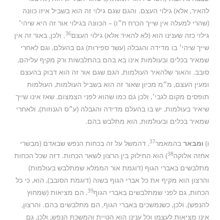
להאיר, אלא) גילוי העצם. והגם שגם גילוי זה הוא בשביל איזו כוונה
(שהרי למעלה אין שייך הכרח ח״ו) – הכוונה בגילוי אור זה היא שיהי׳
36
גילוי כזה שענינו הוא (לא להאיר אלא) גילוי העצם
. ולכן, באור זה אין
שייך שיהי׳ בו מדידה והגבלה (עשר ספירות) גם בהעלם, וגם לאחרי
שמאיר בכלים ובעולמות אינו בא בהם בהתלבשות ורק מקיף עליהם,
סובב. והאור שלהאיר העולמות, הגם שגם אור זה הוא דבוק בהעצם
ומעין העצם, מ״מ מכיון שאור זה הוא בשביל העולמות, העולמות
תופסים מקום לגבי׳, ולכן גם כמו שהוא לפני הצמצום, שאז אינו שייך
שיאיר בעולמות, יש בו בהעלם מדידה והגבלה (ע״ס הגנוזות), ולאחרי
שמאיר בכלים ובעולמות, הוא מתלבש בהם.
37
ו)
ומבאר
בהמאמר
, דהמשל על זה בכחות הנפש שבאדם (מבשרי
38
אחזה אלוקה
) הוא החילוק בין הרצון לשאר הכחות. דזה שכל הכחות
מתלבשים באברי הגוף (דוגמת אור הממלא שמתלבש בעולמות)
והרצון הוא מקיף את כל אברי הגוף בשוה (דוגמת הסובב), הוא, כי כל
39
הכחות, גם לפני שמתלבשים באברי הגוף
, הם מציאות (שמחוץ
להנפש), ולכן, כשנמשכים באברי הגוף, הם מתלבשים בהם. והרצון,
אינו מציאות לעצמו וכל ענינו הוא הטיית והמשכת הנפש, ולכן, גם