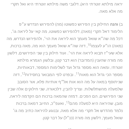
יראה מילתא זוטרתי היא), דלגבי משה מילתא זוטרתי היא ואל תקרי
מה אלא מאה.
ב)
והנה
החילוק בין הפירוש כפשוטו (מה) להפירוש הנדרש ע״פ
הלימוד דאל תקרי (מאה), דלהפירוש כפשוטו, מה קאי על ליראה גו׳,
דכל מה שה״א שואל מעמך הוא ליראה את הוי׳, ולהפירוש הנדרש, מה
10
(מאה) הו״ע לעצמו
, דזה שה״א שואל מעמך הוא מה, מאה ברכות,
אלא שעי״ז תבוא ליראה את הוי׳. ועוד חילוק בין שני הפירושים, דלשון
מה מורה שהענין (המדובר) הוא דבר קטן, ובלשון הגמרא מילתא
זוטרתי, ומאה הוא מספר גדול ועד לשלימות המספר, דבאותיות,
12
11
מספר הכי גדול הוא מאות
. ובפרט לפי המבואר בחסידות
, דזה
שניתוסף במאה על מה הוא אות אל״ף אותיות פלא, אור הסובב
שלמעלה מהשתלשלות. וצריך להבין, דלכאורה, שני חילוקים אלה שבין
שני הפירושים, הם הפכים. דמזה שהמאה ברכות הם הקדמה ליראה,
13
מובן, שהיראה היא למעלה מהם
, ואעפ״כ, החיוב דמאה ברכות
נלמד מהדרש אל תקרי מה אלא מאה, ובנוגע להיראה כתיב מה גו׳
שואל מעמך, דלשון מה מורה (כנ״ל) על דבר קטן.