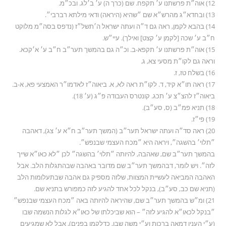
12) אוה״ת פרשתנו ע׳ תקפח. שם (כרך ה) ע׳ ב׳לג. ובכ״מ.
13) ובחדא״ג מהרש״א שם ״שהיא (היראה) ודאי מילתא רברבי״.
14) בהבא לקמן, ראה גם ד״ה ועתה ישראל ה׳תשל״ז (נדפס בסה״מ מלוקט
ח״ב ע׳ שכה [לקמן ע׳ קצט] ואילך). עיי״ש.
15) אוה״ת פרשתנו ע׳ תקפא-ב. וכ״ה גם בהמשך תער״ב ח״ב ע׳ א׳קכא.
וראה גם לקו״ת מסעי צא, ג.
16) בשלח טז, ז.
17) ראה תו״א קיד, ד. לקו״ת ראה לא, א. ביאוה״ז לאדמו״ר האמצעי פא, א-ב.
ביאוה״ז להצ״צ ע׳ תכג. קונטרס העבודה פ״ג (ע׳ 18).
18) תניא פמ״ב (ס, סע״ב).
19) פי״ז.
20) ראה סד״ה ועתה ישראל תער״ב (המשך תער״ב ח״א ע׳ צג), דאהבה
״תלוי׳ בהשגה״, ויראה היא ״מכח העצמי שבנפש״.
בהמשך תער״ב שם, שאהבה, להיותה ״תלוי׳ בהשגה״ לכן ״לא כאו״א שייך
לזה״. ויש לומר, דבהמשך תער״ב שם מדובר באהבה שבהתגלות הלב. אבל
האהבה המביאה לעשיית המצוות, שלזה מספיק גם אהבה שבתעלומות הלב
(תניא שם כב, סע״ב), בנקל לכל אחד להגיע לזה כמפורש בתניא שם.
21) ומ״ש בהמשך תער״ב שם, שהיראה להיותה באה ״מכח העצמי שבנפש״
״בנקל לכאו״א להגיע לזה״ – הוא שביכלתו של כאו״א לגלות הנשמה שבו
(ע״י הענין דמאה ברכות וע״י משה שבו, כדלקמן בפנים), אבל לא שמגיעים