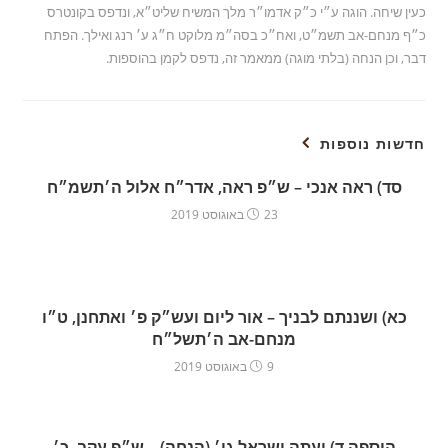
כעין שיחה. הוגה ע״י כ״ק אדמו״ר מלך המשיח שליט״א, ונדפס בקונטרס
כ״ף מנחם-אב תשמ״ט, ואח״כ בסה״מ מלוקט ח״ג ע׳ רנג ואילך. הפתח
דבר, וכן הנחה (בלתי מוגה) ממאמר זה, נדפס לקמן בהוספות.
חדשות נוספות
סד) ראה אנכי – ש״פ ראה, אדר״ח אלול ה׳תשמ״ח
23 באוגוסט 2019
כא) ושננתם לבניך – אור ליום ועש״ק פ׳ ואתחנן, ט״ו
מנחם-אב ה׳תשל״ח
9 באוגוסט 2019
הוספה ד) ועתה ישראל גו׳ (הנחה) – ש״פ עקב, כ׳