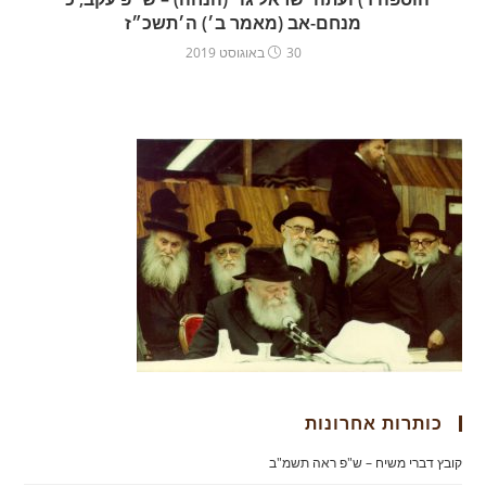
מנחם-אב (מאמר ב׳) ה׳תשכ״ז
30 באוגוסט 2019
כותרות אחרונות
קובץ דברי משיח – ש"פ ראה תשמ"ב