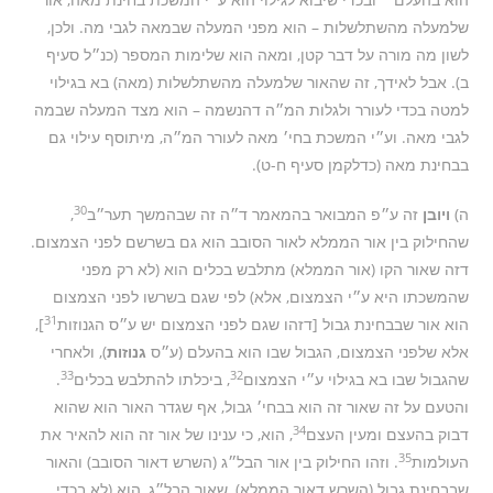
שלמעלה מהשתלשלות – הוא מפני המעלה שבמאה לגבי מה. ולכן,
לשון מה מורה על דבר קטן, ומאה הוא שלימות המספר (כנ״ל סעיף
ב). אבל לאידך, זה שהאור שלמעלה מהשתלשלות (מאה) בא בגילוי
למטה בכדי לעורר ולגלות המ״ה דהנשמה – הוא מצד המעלה שבמה
לגבי מאה. וע״י המשכת בחי׳ מאה לעורר המ״ה, מיתוסף עילוי גם
בבחינת מאה (כדלקמן סעיף ח-ט).
30
ה)
ויובן
זה ע״פ המבואר בהמאמר ד״ה זה שבהמשך תער״ב
,
שהחילוק בין אור הממלא לאור הסובב הוא גם בשרשם לפני הצמצום.
דזה שאור הקו (אור הממלא) מתלבש בכלים הוא (לא רק מפני
שהמשכתו היא ע״י הצמצום, אלא) לפי שגם בשרשו לפני הצמצום
31
הוא אור שבבחינת גבול [דזהו שגם לפני הצמצום יש ע״ס הגנוזות
],
אלא שלפני הצמצום, הגבול שבו הוא בהעלם (ע״ס
גנוזות
), ולאחרי
33
32
שהגבול שבו בא בגילוי ע״י הצמצום
, ביכלתו להתלבש בכלים
.
והטעם על זה שאור זה הוא בבחי׳ גבול, אף שגדר האור הוא שהוא
34
דבוק בהעצם ומעין העצם
, הוא, כי ענינו של אור זה הוא להאיר את
35
העולמות
. וזהו החילוק בין אור הבל״ג (השרש דאור הסובב) והאור
שבבחינת גבול (השרש דאור הממלא), שאור הבל״ג, הוא (לא בכדי