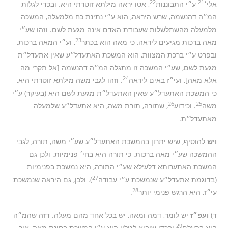
22
21
אלי׳
ע״י התבוננות
, אטו יראה מילתא זוטרתי היא. ובכדי לגלות
המ״ה דהנשמה, שרש היראה, הוא ע״י נתינת כח מלמעלה, המשכה
מלמעלה מהשתלשלות שעבודת האדם אינה מגעת לשם. וזהו שע״י
23
מאה ברכות מגיעים ליראה, כי מאה הוא בכתר
, וע״י המאה ברכות,
ובפרט ע״י ברכת המצוות, הוא המשכת האתעדל״ע שאין אתעדל״ת
מגעת לשם, שע״י המשכה זו מתגלה המ״ה דהנשמה [אל תקרי מה
24
אלא מאה], ועי״ז באים ליראה
. וזהו לגבי משה מילתא זוטרתי היא,
כי המשכת האתעדל״ע שאין האתעדל״ת מגעת לשם היא (בעיקר) ע״י
26
25
משה
. וכידוע
, שתורה, תורת משה, היא אתעדל״ע שלמעלה
מאתעדל״ת.
ויש
להוסיף, שיש יתרון בהמשכת האתעדל״ע שע״י משה, תורה, לגבי
ההמשכה שע״י מאה ברכות. כי תורה היא בחי׳ פנימיות. ולכן גם
המשכת האתערותא דלעילא שע״י התורה, היא נמשכת בפנימיות
27
(בדוגמת אתעדל״ע שנמשכת ע״י עבודה
). ולכן, גם היראה שנמשכת
28
עי״ז, היא הרגש פנימי יותר
.
ד)
ועפ״ז
יש לומר, דמה ומאה, יש בכל אחד מהם מעלה. דזה שהמ״ה
29
הוא בהעלם
ובכדי שיבוא לגילוי הוא ע״י המשכת בחינת מאה, אור