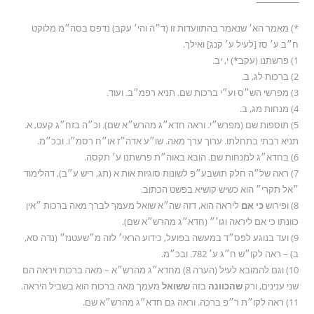
*) מאמר הא׳ שנאמר בהתוועדות זו (ד״ה והי׳ עקב) נדפס בסה״מ מלוקט
ח״ב ע׳ סז [לעיל ע׳ קנג] ואילך.
1) פרשתנו (עקב*) י, יב.
2) ברכות לג, ב.
3) מפרשי הש״ס וע״י ברכות שם. תניא רפמ״ב. ועוד.
4) מנחות מג, ב.
5) תוספות שם (מפרש״י. וראה חדא״ג מהרש״א שם). וכ״ה בזח״ג קעט, א.
תניא רבתי בתחלתו. ערוך ערך מאה. שו״ע אדה״ז או״ח רסמ״ו. ובכ״מ.
6) בחדא״ג למנחות שם. הובא באוה״ת פרשתנו ע׳ תקסה.
7) ראה של״ה חלק תושבע״פ לשונות סוגיות אות א (תג, ריש ע״ב), דהלימוד
״אל תקרי״ הוא כשיש קושיא בפשט הכתוב.
8) ופירוש
כי אם
ליראה הוא, דזה שה״א שואל מעמך לברך מאה ברכות ״אין
כוונתו כי אם ליראה וגו׳״ (חדא״ג מהרש״א שם).
9) ועד בנוגע לפס״ד במעשה בפועל, כידוע הראי׳ לזה מ״שעטנז״ (נדה סא,
ב) – ראה לקו״ש ח״ג ע׳ 782. ובכ״מ.
10) וגם להמובא לעיל (הערה 8) מחדא״ג מהרש״א – מאה ברכות ויראה הם
שני ענינים, ורק
שהכוונה
בזה
ששואל
מעמך מאה ברכות הוא בשביל היראה.
11) ראה לקו״ת ר״פ ברכה. וראה גם חדא״ג מהרש״א שם.