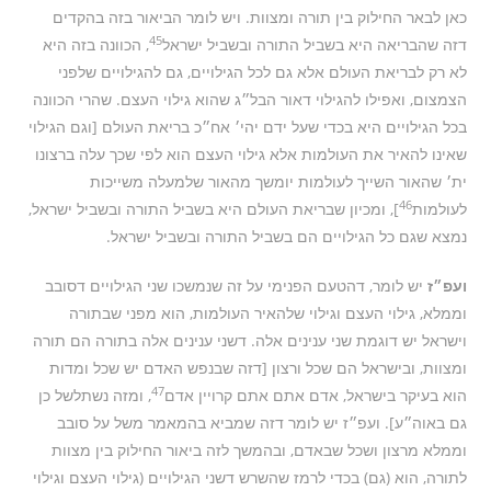
כאן לבאר החילוק בין תורה ומצוות. ויש לומר הביאור בזה בהקדים
45
דזה שהבריאה היא בשביל התורה ובשביל ישראל
, הכוונה בזה היא
לא רק לבריאת העולם אלא גם לכל הגילויים, גם להגילויים שלפני
הצמצום, ואפילו להגילוי דאור הבל״ג שהוא גילוי העצם. שהרי הכוונה
בכל הגילויים היא בכדי שעל ידם יהי׳ אח״כ בריאת העולם [וגם הגילוי
שאינו להאיר את העולמות אלא גילוי העצם הוא לפי שכך עלה ברצונו
ית׳ שהאור השייך לעולמות יומשך מהאור שלמעלה משייכות
46
לעולמות
], ומכיון שבריאת העולם היא בשביל התורה ובשביל ישראל,
נמצא שגם כל הגילויים הם בשביל התורה ובשביל ישראל.
ועפ״ז
יש לומר, דהטעם הפנימי על זה שנמשכו שני הגילויים דסובב
וממלא, גילוי העצם וגילוי שלהאיר העולמות, הוא מפני שבתורה
וישראל יש דוגמת שני ענינים אלה. דשני ענינים אלה בתורה הם תורה
ומצוות, ובישראל הם שכל ורצון [דזה שבנפש האדם יש שכל ומדות
47
הוא בעיקר בישראל, אדם אתם אתם קרויין אדם
, ומזה נשתלשל כן
גם באוה״ע]. ועפ״ז יש לומר דזה שמביא בהמאמר משל על סובב
וממלא מרצון ושכל שבאדם, ובהמשך לזה ביאור החילוק בין מצוות
לתורה, הוא (גם) בכדי לרמז שהשרש דשני הגילויים (גילוי העצם וגילוי