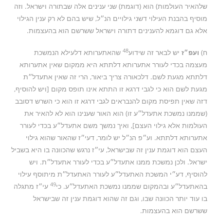
שלהאיר העולמות) הוא (דוגמת) שני ענינים אלה שבתורה וישראל. וזה
מוסיף בהבנת העילוי דשני גילויים הנ״ל, שיש בהם לא רק ענין הגילוי
אלא גם דוגמא להענינים דתורה וישראל ששרשם הוא בהעצמות.
48
ח)
ועפ״ז
יש לבאר זה שידוע
שהאתערותא דלעילא הנמשכת
מעצמה בכדי לעורר אתערותא דלתתא היא ממקום שאין אתערותא
דלתתא מגעת לשם. דלכאורה צריך ביאור, הרי זה שאין אתעדל״ת
מגעת לשם הוא כי לגבי דרגא זו התתא אינו תופס מקום [ויש להוסיף,
דזה שאין תפיסת מקום להנבראים לגבי דרגא זו הוא כי השרש דסובב
(שממנו נמשכת אתעדל״ע זו) הוא האור שענינו הוא לא להאיר את
העולמות אלא גילוי העצם], ואיך נמשך משם אתעדל״ע בכדי לעורר
אתערותא דלתתא. וע״פ הנ״ל יש לומר, דעי״ז שהאור שהוא גילוי
העצם הוא דוגמת ענין זה שבישראל, עי״ז נרגש שהכוונה בו היא בשביל
ישראל. ולכן נמשכת ממנו אתעדל״ע בכדי לעורר אתעדל״ת. ויש
להוסיף, דע״י המשכת האתעדל״ע לעורר האתעדל״ת מיתוסף עילוי
49
בהאתעדל״ע ובהמקום שממנו נמשכת האתעדל״ע. כי
עי״ז מתגלה
בו עוד יותר הכוונה שבו, וגם זה שהוא דוגמת ענין זה שבישראל
ששרשם הוא בהעצמות.