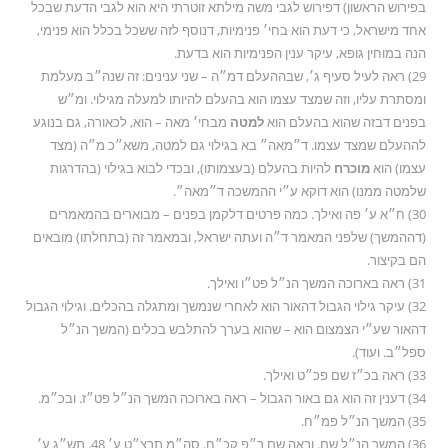
בפירוש הראשון) דפירוש לגבי משה מילתא זוטרתי היא הוא לגבי הדעת שבכל
אחד מישראל, כי דעת הוא בחי׳ פנימיות, דנוסף לזה ששכל בכלל הוא פנימי,
הנה במוחין גופא, עיקר ענין הפנימיות הוא בדעת.
29) ראה לעיל סעיף ג׳, שבההעלם דמ״ה – שני ענינים: זה שנה״ב מעלמת
ומסתרת עליו, וזה שמצד עצמו הוא בהעלם להיותו למעלה מגילוי. ומ״ש
בפנים דבזה שהוא בהעלם הוא
למטה
מבחי׳ מאה – הוא, לכאורה, גם בנוגע
לההעלם שמצד עצמו. ד״מאה״ בא בגילוי גם למטה, משא״כ מ״ה (מצד
עצמו) הוא
מוכרח
להיות בהעלם (בעצמותו), ובכדי לבוא בגילוי (בהדרגות
שלמטה ממנו) הוא דוקא ע״י ההמשכה ד״מאה״.
30) ח״א ע׳ פה ואילך. כמה פרטים דלקמן בפנים – מבוארים בהמאמרים
(דההמשך) שלפני המאמר ד״ה ועתה ישראל, ובמאמר זה (בתחלתו) מובאים
הם בקיצור.
31) ראה בארוכה המשך הנ״ל פט״ו ואילך.
32) עיקר גילוי הגבול דהאור הוא לאחרי שנמשך ומתגלה בהכלים. וגילוי הגבול
דהאור שע״י הצמצום הוא – שהוא בערך להתלבש בכלים (המשך הנ״ל
ספל״ב. ועוד).
33) ראה בכ״ז שם פכ״ט ואילך.
34) דענין זה הוא גם באור הגבול – ראה בארוכה המשך הנ״ל פט״ז. ובכ״מ.
35) המשך הנ״ל פמ״ח.
36) המשך הנ״ל שם. וראה שם ר״פ קכ״ח. סה״מ תרצ״ט ע׳ 48. תש״ג ע׳