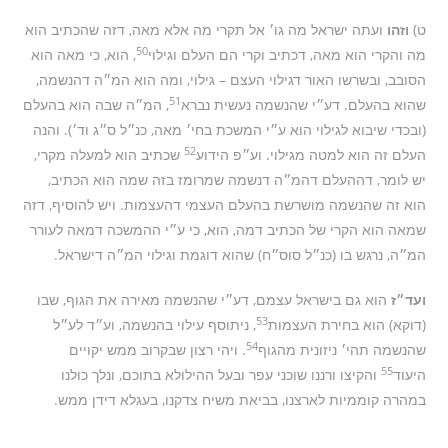
ט)
וזהו
ועתה ישראל מה גו׳ אל תקרי מה אלא מאה, דזה שהכתיב הוא
50
מה והקרי הוא מאה, דכתיב וקרי הם העלם וגילוי
, הוא, כי מאה הוא
הסובב, ובשרשו האור דגילוי העצם – גילוי, ומה הוא המ״ה דהנשמה,
51
שהוא בהעלם. דע״י שהנשמה נעשית נברא
, המ״ה שבה הוא בהעלם
(ובכדי שיבוא לגילוי הוא ע״י המשכת בחי׳ מאה, כנ״ל ס״ג וד׳). והנה
52
העלם זה הוא למטה מגילוי. וע״פ הידוע
שכתיב הוא למעלה מקרי,
יש לומר, דההעלם דהמ״ה דנשמה שמרומז בזה שמה הוא הכתיב,
הוא זה שהנשמה מושרשת בהעלם העצמי דהעצמות. ויש להוסיף, דזה
שמאה הוא הקרי של הכתיב דמה, הוא, כי ע״י ההמשכה דמאה לעורר
המ״ה, נרגש בו (כנ״ל סוס״ח) שהוא דוגמת וגילוי המ״ה דישראל.
ועד״ז
הוא גם בישראל עצמם, דע״י שהנשמה מאירה את הגוף, שבו
53
(דוקא) הוא בחירת העצמות
, ניתוסף עילוי בהנשמה, וע״ד לע״ל
54
שהנשמה תהי׳ ניזונית מהגוף
. ויהי רצון שבקרוב ממש יקויים
55
היעוד
והקיצו ורננו שוכני עפר ובעל ההילולא בתוכם, ונלך כולנו
במהרה קוממיות לארצנו, בביאת משיח צדקנו, בעגלא דידן ממש.
__________