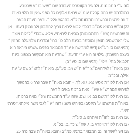
לזה ע״י התבוננות. ולהעיר מקונטרס העבודה שם ״שיש בנ״א שבטבע
בתולדתם יש בהם קבלת עומ״ש ויראת אלקים כו׳ מפני שאין זה תלוי באיזה
ידיעה פרטית ובהשגה והתבוננות כ״א בהרגש אלקי״. וראה הערה הבאה.
22) ומ״ש בתניא פמ״ב דבכדי לבוא ליראה צריך להתבונן ולהעמיק דעתו – אין
זה שההשגה (שע״י ההתבוננות) מביאה ליראה*, אלא, שבכדי ״לגלות אוצר
של יראת שמים הצפון ומוסתר בבינת הלב כו׳ בחי׳ ומדרגה שלמעלה מהזמן״
(תניא שם ס, רע״א) [דיש לומר שהוא ע״ד המבואר בפנים ששרש היראה הוא
בעצם הנשמה], גילוי זה הוא ע״י הדעת, ״שהדעת הוא המקשר מצפוני בינת
הלב אל בחי׳ גילוי״ (תניא שם ס, סע״ב).
23) ביאוה״ז לאדהאמ״צ ר״פ ח״ש (יב, סע״ג). ביאוה״ז להצ״צ שם ע׳ עח
ואילך. ובכ״מ.
24) ראה לקו״ת מסעי צא, ג ואילך. – הובא באוה״ת שבהערה 6 בהמשך
לפירוש המהרש״א שע״י מאה ברכות באים ליראה.
25) ראה לקו״ת שם צב, א [ושם, שזהו ע״ד ההמשכה שע״י מאה ברכות].
ובאוה״ת פרשתנו ע׳ תקסב (בפירוש השני) דזהו״ע ״לגבי משה מילתא זוטרתי
היא״.
26) ראה גם לקו״ת ואתחנן ג, סע״ד.
27) ראה לקו״ת ויקרא ב, ג. שה״ש כד, ב. ובכ״מ.
28) ויש לקשר זה עם המבואר בתניא פמ״ב (הובא באוה״ת שבהערה 25