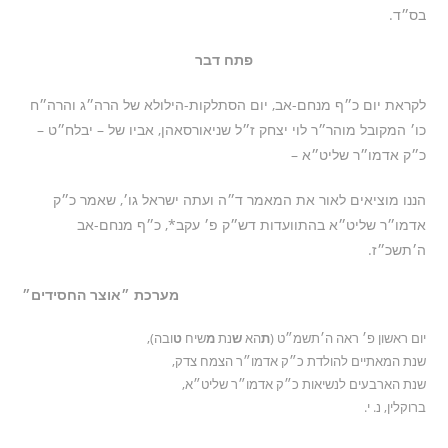
בס״ד.
פתח דבר
לקראת יום כ״ף מנחם-אב, יום הסתלקות-הילולא של הרה״ג והרה״ח
כו׳ המקובל מוהר״ר לוי יצחק ז״ל שניאורסאהן, אביו של – יבלח״ט –
כ״ק אדמו״ר שליט״א –
הננו מוציאים לאור את המאמר ד״ה ועתה ישראל גו׳, שאמר כ״ק
אדמו״ר שליט״א בהתוועדות דש״ק פ׳ עקב*, כ״ף מנחם-אב
ה׳תשכ״ז.
מערכת ״אוצר החסידים״
יום ראשון פ׳ ראה ה׳תשמ״ט (
ת
הא
ש
נת
מ
שיח
ט
ובה),
שנת המאתיים להולדת כ״ק אדמו״ר הצמח צדק,
שנת הארבעים לנשיאות כ״ק אדמו״ר שליט״א,
ברוקלין, נ. י.