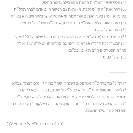
49) נוסף שעי״ז נשלמת הכוונה שבשבילה נמשך הגילוי.
50) ראה אגה״ק סי״ט (קכח, א). וראה גם המשך חייב אדם לברך תרל״ח
בסופו (ע׳ עח) בענין הכתיב וקרי
דמה ומאה
(אלא שהביאור שם הוא באו״א).
51) ראה ביאוה״ז לאדהאמ״צ פינחס קטו, א. סה״מ תש״ד ע׳ 33 ואילך.
52) ראה אגה״ק שם.
53) תניא פמ״ט (ע, רע״א) וראה בארוכה סה״ש תורת שלום ע׳ 120 ואילך.
54) המשך וככה תרל״ז פצ״א-ב. וראה גם סה״ש תו״ש ס״ע 127 ואילך.
סה״מ קונטרסים ח״ב תיג, ב. ובכ״מ.
55) ישעי׳ כו, יט.
__________
*) דמיני׳ מתברך כ״ף מנחם-אב דשנה זו, שחל בתוך ג׳ ימים דבתר שבתא.
*) להעיר מהמשך תער״ב ח״א פקע״ז (ע׳ שסב), דבכדי לבוא לאהבה,
מספיק השגה, ובכדי לבוא ליראה, מכיון שיראה היא ביטול, הוא דוקא ע״י
״הכרה והרגש דעצם הדבר״. – והרי מובן, שההכרה באלקות ״בעצם הדבר״
הוא דוקא ע״י גילוי הנשמה.
[סה"מ דברים ח"א ע' קסב ואילך]