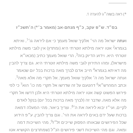
__________
*) ראה בשוה״ג להערה 1.
בס״ד. ש״פ עקב, כ״ף מנחם-אב (מאמר ב׳*) ה׳תשכ״ז
1
ועתה
ישראל מה הוי׳ אלקיך שואל מעמך כי אם ליראה גו׳
, ואיתא
2
בגמרא
אטו יראה מילתא זוטרתי היא (ומתרץ) אין לגבי משה מילתא
3
זוטרתי היא. וידוע הדיוק בזה
, הרי שואל מעמך כתיב (מכאו״א
מישראל), ומהו התירוץ לגבי משה מילתא זוטרתי היא. גם צריך להבין
4
מה דאיתא בגמרא
חייב אדם לברך מאה ברכות בכל יום שנאמר
5
ועתה ישראל מה ה׳ אלקיך שואל מעמך, אל תקרי מה אלא מאה
.
7
6
וכתב המהרש״א
דהטעם על זה שדרשו אל תקרי מה כו׳ הוא
כי לפי
פירוש הפשוט קשה אטו יראה מילתא זוטרתי היא ולכן דרשו אל תקרי
מה אלא מאה, שדבר זה (לברך מאה ברכות בכל יום) בנקל לאדם
8
לקיים, ועי״ז יבוא ליראה את ה׳
. וצריך ביאור, מהי המעלה דמאה
ברכות שעל ידם באים ליראה את הוי׳. וגם צריך להבין, ע״פ הידוע
9
שכל הפירושים שבאותו הפסוק שייכים זל״ז
, מהי השייכות דמה
ומאה. וגם מהי השייכות דשני פירושים הנ״ל (שמתרצים הקושיא אטו