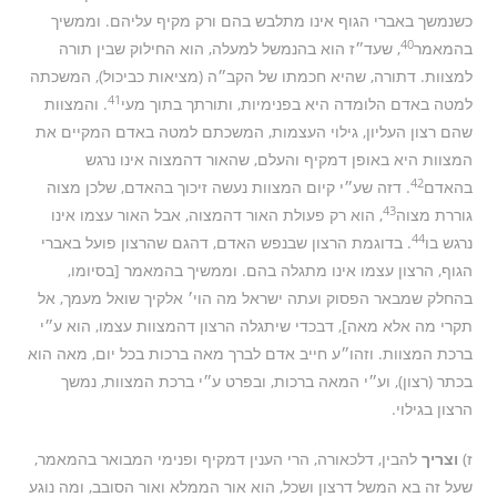
כשנמשך באברי הגוף אינו מתלבש בהם ורק מקיף עליהם. וממשיך
40
בהמאמר
, שעד״ז הוא בהנמשל למעלה, הוא החילוק שבין תורה
למצוות. דתורה, שהיא חכמתו של הקב״ה (מציאות כביכול), המשכתה
41
למטה באדם הלומדה היא בפנימיות, ותורתך בתוך מעי
. והמצוות
שהם רצון העליון, גילוי העצמות, המשכתם למטה באדם המקיים את
המצוות היא באופן דמקיף והעלם, שהאור דהמצוה אינו נרגש
42
בהאדם
. דזה שע״י קיום המצוות נעשה זיכוך בהאדם, שלכן מצוה
43
גוררת מצוה
, הוא רק פעולת האור דהמצוה, אבל האור עצמו אינו
44
נרגש בו
. בדוגמת הרצון שבנפש האדם, דהגם שהרצון פועל באברי
הגוף, הרצון עצמו אינו מתגלה בהם. וממשיך בהמאמר [בסיומו,
בהחלק שמבאר הפסוק ועתה ישראל מה הוי׳ אלקיך שואל מעמך, אל
תקרי מה אלא מאה], דבכדי שיתגלה הרצון דהמצוות עצמו, הוא ע״י
ברכת המצוות. וזהו״ע חייב אדם לברך מאה ברכות בכל יום, מאה הוא
בכתר (רצון), וע״י המאה ברכות, ובפרט ע״י ברכת המצוות, נמשך
הרצון בגילוי.
ז)
וצריך
להבין, דלכאורה, הרי הענין דמקיף ופנימי המבואר בהמאמר,
שעל זה בא המשל דרצון ושכל, הוא אור הממלא ואור הסובב, ומה נוגע