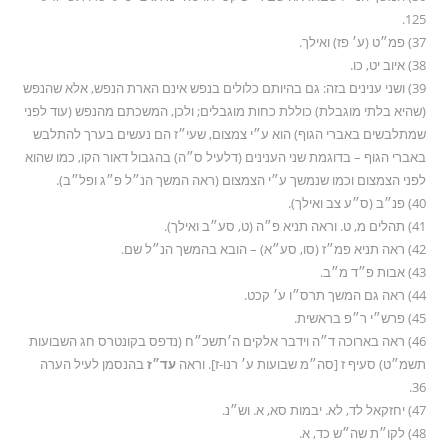
125.
37) פמ״ט (ע׳ פז) ואילך.
38) איוב יט, כו.
39) ושני ענינים בזה: גם בהיותם כלולים בנפש אינם הארת הנפש, אלא שהנפש
(שהיא בלתי מוגבלת) כוללת כחות מוגבלים; ולכן, המשכתם מהנפש (עוד לפני
שמתלבשים באברי הגוף) הוא ע״י צמצום, שעי״ז הם נעשים בערך להתלבש
באברי הגוף – בדוגמת שני הענינים (דלעיל ס״ה) בהגבול דאור הקו, כמו שהוא
לפני הצמצום וכמו שנמשך ע״י הצמצום (ראה המשך הנ״ל פ״ג ופל״ב).
40) פנ״ב (ס״ע צב ואילך).
41) תהלים מ, ט. וראה תניא פ״ה (ט, סע״ב ואילך).
42) ראה תניא פמ״ז (סו, סע״א) – הובא בהמשך הנ״ל שם.
43) אבות פ״ד מ״ב.
44) ראה גם המשך תרס״ו ע׳ קכט.
45) פרש״י ר״פ בראשית.
46) ראה בארוכה ד״ה וידבר אלקים ה׳תשכ״ח (נדפס בקונטרס חג השבועות
תשמ״ט) סעיף ז [סה״מ שבועות ע׳ רנו-ז]. וראה
עד״ז
בהנסמן לעיל הערה
36.
47) יחזקאל לד, לא. יבמות סא, א. וש״נ.
48) לקו״ת שה״ש כד, א.