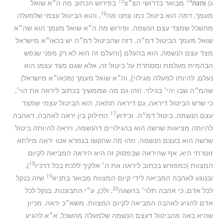
15
14
ג)
והנה
מבואר בדרושי הצ״צ
בפירוש הכתוב מה ה״א שואל
16
מעמך, דמה הוא ביטול, כמו ונחנו מה
, והוא הביטול עצמי שלמעלה
מהשכל שמצד עצם הנשמה. ופירוש מה ה״א שואל מעמך הוא שה״א
שואל מעמך הביטול דמ״ה. דזה שהביטול דמ״ה יש בכאו״א מישראל
מצד עצם הנשמה, הוא בהעלם [והעלם זה הוא לא רק מפני שנפש
הבהמית מעלמת ומסתרת על ביטול זה, אלא שגם מצד עצמו הוא
נעלם, להיותו למעלה מגילוי], וה״א שואל מעמך (מכאו״א מישראל)
שהמ״ה שבו יהי׳ בגילוי. וזהו גם מה שממשיך בכתוב ליראה את הוי׳,
כי שרש הביטול דיראה, גם דיראה תתאה, הוא הביטול עצמי שמצד
17
עצם הנשמה, ביטול דמ״ה. וכידוע
החילוק בין יראה לאהבה, דאהבה
להיותה מציאות שרשה הוא בהגילויים דהנשמה, ויראה להיותה ביטול
שרשה הוא בעצם הנשמה. וזהו מה שהקשו בגמרא אטו יראה מילתא
זוטרתי היא, אף שהיראה שבפסוק זה היא היראה המביאה לקיום
18
המצוות (כמפורש בכתוב ליראה את ה׳ אלקיך ללכת בכל דרכיו
),
19
ובנוגע לאהבה המביאה לידי קיום המצוות מבואר בתניא
שזה בנקל
20
לכל אדם, כי אהבה תלוי׳ בהשגה
, ולכן, ע״י התבוננות, בנקל לכל
אדם להגיע לאהבה המביאה לקיום המצוות. משא״כ יראה, מכיון
שהיא באה מהביטול דעצם הנשמה שלמעלה מהשכל, א״א להגיע