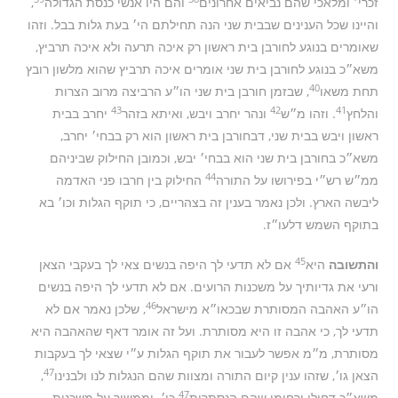
זכרי׳ ומלאכי שהם נביאים אחרונים
והם היו אנשי כנסת הגדולה
,
והיינו שכל הענינים שבבית שני הנה תחילתם הי׳ בעת גלות בבל. וזהו
שאומרים בנוגע לחורבן בית ראשון רק איכה תרעה ולא איכה תרביץ,
משא״כ בנוגע לחורבן בית שני אומרים איכה תרביץ שהוא מלשון רובץ
40
תחת משאו
, שבזמן חורבן בית שני הו״ע הרביצה מרוב הצרות
43
42
41
והלחץ
. וזהו מ״ש
ונהר יחרב ויבש, ואיתא בזהר
יחרב בבית
ראשון ויבש בבית שני, דבחורבן בית ראשון הוא רק בבחי׳ יחרב,
משא״כ בחורבן בית שני הוא בבחי׳ יבש, וכמובן החילוק שביניהם
44
ממ״ש רש״י בפירושו על התורה
החילוק בין חרבו פני האדמה
ליבשה הארץ. ולכן נאמר בענין זה בצהריים, כי תוקף הגלות וכו׳ בא
בתוקף השמש דלעו״ז.
45
והתשובה
היא
אם לא תדעי לך היפה בנשים צאי לך בעקבי הצאן
ורעי את גדיותיך על משכנות הרועים. אם לא תדעי לך היפה בנשים
46
הו״ע האהבה המסותרת שבכאו״א מישראל
, שלכן נאמר אם לא
תדעי לך, כי אהבה זו היא מסותרת. ועל זה אומר דאף שהאהבה היא
מסותרת, מ״מ אפשר לעבור את תוקף הגלות ע״י שצאי לך בעקבות
47
הצאן גו׳, שזהו ענין קיום התורה ומצוות שהם הנגלות לנו ולבנינו
,
47
משא״כ דחילו ורחימו שהם הנסתרות
כו׳. וממשיך על משכנות