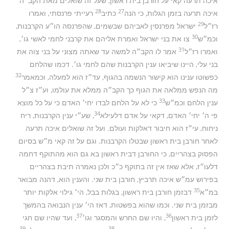
איכה תרעה קאי על חורבן בית ראשון, שעל זה שואלים מאת הקב״ה
28
27
איכה תרעה בזמן הגלות, כי הנה
כתיב
רעייתי פרנסתי, ואמרו
29
רז״ל
ישראל מפרנסין לאביהם שבשמים, שהפרנסה הו״ע הקרבנות,
30
וכמ״ש
צו את בני ישראל ואמרת אליהם את קרבני לחמי לאשי גו׳,
31
ואמרו רז״ל
אמר לו הקב״ה למשה עד שאתה מצוני על בני צוה את
בני עלי, היינו שיביאו ענין הקרבנות שהם לחמי גו׳. דכמו שהלחם
32
כפשוטו ענינו הוא קישור הנשמה בהגוף, עד״ז הוא למעלה, וכמאמר
מה הנפש ממלאה את הגוף כך הקב״ה ממלא את עולמו, וע״ז צ״ל
33
ענין הלחם וכמ״ש
כי לא על הלחם לבדו יחי׳ האדם כי על כל מוצא
34
פי ה׳ יחי׳ האדם, דקאי על אדם דלעילא
, שע״י ענין הקרבנות, ריח
ניחוח, עי״ז הוא חיבור דאלקות ועולם. ועל זה שואלים איכה תרעה
לאחר חורבן בית ראשון שבטלו הקרבנות. וגם על זה קאי מ״ש בסיום
הפסוק בצהריים, כי החורבן דבית ראשון בא גם הוא מהתוקף דחמה
דלעו״ז, אלא שאז אין זה בתוקף כ״כ ולכן נאמרה תיבת בצהריים
בפירוש עמ״ש איכה תרביץ, חורבן בית שני. והענין הוא, דהנה מבואר
35
במ״א
דבזמן חורבן בית ראשון, בגלות בבל, הי׳ גילוי אלקות יותר
מבזמן בית שני. וכמו שהוא בפשטות, דאז הי׳ ענין הנבואה בהמשך
37
36
לזמן בית ראשון
, והיו שם החרש והמסגר וגו׳
, ועד שהיו שם חגי
39
38