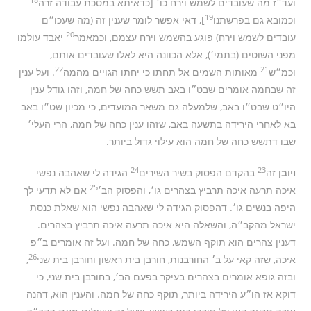
ועד״ז מה שעובדים לשמש וירח כו׳ [כדאיתא במסכת עבודה זרה
19
וכמובא גם בפרשתנו
], דאי אפשר לומר שענין זה (מה שעכו״ם
20
עובדים לשמש וירח) פוגע בהשמש וירח עצמם, וכמאמר
יאבד עולמו
מפני השוטים (בתמי׳), אלא הכוונה היא לאלו שעובדים אותם,
22
21
וכמ״ש
מאותות השמים אל תחתו כי יחתו הגויים מהמה
. ועל ענין
זה שבחמה אומרים שבט״ו באב תשש כחה של חמה, וזהו גודל ענין
היו״ט שבט״ו באב, שלמעלה גם משאר המועדים, כי מכיון שט״ו באב
בא לאחרי הירידה בתשעה באב, שזהו ענין כחה של חמה, הרי העלי׳
שבו דתשש כחה של חמה הוא עילוי גדול ביותר.
24
23
ויובן
זה
בהקדם הפסוק בשיר השירים
הגידה לי שאהבה נפשי
25
איכה תרעה איכה תרביץ בצהרים גו׳, והפסוק הב׳
אם לא תדעי לך
היפה בנשים גו׳. דהפסוק הגידה לי שאהבה נפשי הוא שאלת כנסת
ישראל מהקב״ה, והשאלה היא איכה תרעה איכה תרביץ בצהרים.
דענין צהרים הוא תוקף השמש, כחה של חמה. ועל זה אומרים ב״פ
26
איכה, שזה קאי על ב׳ החורבנות, חורבן בית ראשון וחורבן בית שני
,
ובזה גופא אומרים בצהרים בעיקר בפעם הב׳, בחורבן בית שני, כי
דוקא אז הו״ע הירידה ביותר, תוקף כחה של חמה. והענין הוא, דהנה