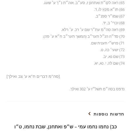
65) ראה לקו״ת ואתחנן ז, סע״ב. אוה״ת נ״ך ע׳ שעג.
66) תו״א מקץ לו, ד.
67) שמו״ר ספנ״ב.
68) זכרי׳ ב, יד.
69) ראה סה״מ עת״ר שם ע׳ רכ. ע׳ רלא.
70) סד״ה הנ״ל תער״ב (המשך תער״ב ח״א ע׳ פה).
71) פרש״י תענית שם.
72) ישעי׳ כה, ט.
73) שם נא, יב.
74) שם לה, י. נא, יא.
[סה"מ דברים ח"א ע' צב ואילך]
נדפס בסה״מ תשל״ז ע׳ 302 ואילך.
חדשות נוספות
כב) נחמו נחמו עמי – ש״פ ואתחנן, שבת נחמו, ט״ו