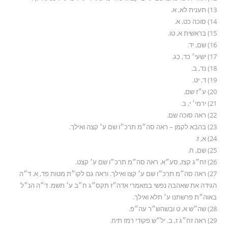
13) תענית לא, א.
14) סוכה כט, א.
15) בראשית א, טו.
16) שם, יד.
17) ישעי׳ כד, כג.
18) נד, ב.
19) ד, יט.
20) ע״ז שם.
21) ירמי׳ י, ב.
22) ראה סוכה שם.
23) בהבא לקמן – ראה סה״מ תרכ״ו שם ע׳ קצה ואילך.
24) א, ז.
25) שם, ח.
26) זח״ג קצז, סע״א. ראה סה״מ תרכ״ו שם ע׳ קצט.
27) ראה סה״מ תרכ״ו שם ע׳ קצו ואילך. וראה גם לקו״ת מטות פד, א. ד״ה
הגידה את שאהבה נפשי במאמרי אדה״ז תקס״ג ח״ב ע׳ תשמ. ד״ה הנ״ל
באוה״ת פרשתנו ע׳ תלא ואילך.
28) שה״ש א, ט ובשהש״ר עה״פ.
29) ראה זח״ג ז, ב. יל״ש פקודי רמז תיח.