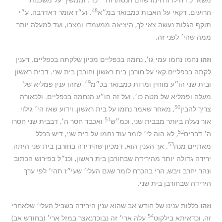
48
הרועים, דקאי על האבות כמבואר במ״א
. וע״ז אומר דאדרבה, ע״י
תוקף הגלות נעשה צאי לך, היציאה ממעמדו ומצבו, ועד למעלה יותר
ממה שהי׳ לפני זה.
וזהו
נחמו נחמו עמי גו׳, נחמה בכפליים מכיון שלקתה בכפליים. דענין
לקתה בכפליים קאי על חורבן בית ראשון וחורבן בית שני. דבית ראשון
49
ובית שני הו״ע מוחין ומדות כמבואר בכ״מ
, שזהו ענין פמליא של
מעלה ופמליא של מטה כו׳. ועל זה הו״ע הנחמה בכפליים. ולכאורה
50
צריך להבין
, מאחר שאמר נחמו על בית ראשון, וידוע שאז הי׳ גילוי
51
אור נעלה ביותר מבבית שני, וכמ״ש
ואכבד חסר ה׳, דבבית שני חסרו
52
ה׳ דברים
, לא הוה לי׳ לומר עוד נחמו על בית שני, דיש בכלל
53
מאתיים מנה
. אך הענין הוא, דמכיון שהירידה בחורבן בית שני היתה
ירידה גדולה יותר מהירידה שבחורבן בית ראשון, וכנ״ל בפירוש הכתוב
ונהר יחרב ויבש, הרי בהכרח לומר שגם העלי׳ שעי״ז תהי׳ לפי ערך
הירידה שבחורבן בית שני.
וזהו
כללות ענינו של חודש אב שהוא ענין הירידה בשביל העלי׳ שלאחרי
54
זה, וכדאיתא בילקוט
עלה ארי׳ זה נבוכדנאצר במזל ארי׳ (בחודש אב)