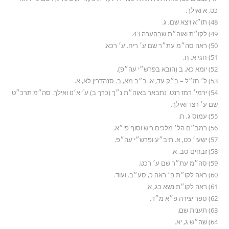
כט, א ואילך.
48) תו״א ויצא שם, ג.
49) לקו״ת ואוה״ת שבהערה 43.
50) ראה סה״מ עת״ר שם ע׳ ריח. ע׳ רכא.
51) חגי א, ח.
52) יומא כא, ב (הובא בפרש״י עה״פ).
53) ל׳ חז״ל – ב״ק עד, א. ב״ב מא, ב. סנהדרין לא, א.
54) ירמי׳ רמז רנט. נתבאר באוה״ת נ״ך (כרך ב) ע׳ א׳נו ואילך. סה״מ תרכ״ט
שם ע׳ רצד ואילך.
55) עמוס ג, ח.
56) רמב״ם הל׳ מלכים ריש וסוף פי״א.
57) ישעי׳ כט, א. תיב״ע ופרש״י עה״פ.
58) זבחים סב, א.
59) סה״מ עת״ר שם ע׳ רכט.
60) ראה לקו״ת פ׳ ראה כ, סע״ב. ועוד.
61) ראה לקו״ת נשא כג, א.
62) ספר יצירה פ״א מ״ד.
63) תענית שם.
64) שה״ש ג, יא.