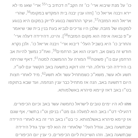
55
כו׳ על מנת שיבוא ארי׳ כו׳ זה הקב״ה דכתיב בי׳
ארי׳ שאג מי לא
56
יירא ויבנה אריאל כו׳ [וזהו ענין יבנה בית המקדש במקומו
, שהרי
57
אריאל הוא המזבח
, ועיקר ההדגשה בנוגע לדיוק במקום היא בנוגע
למקומו של מזבח, שלכן היו צריכים לנביא בעת בנין בית שני שיאמר
58
ע״פ נבואה איפה הוא מקום המזבח
]. והיינו, דהירידה דעלה ארי׳
והחריב כו׳ היא בשביל העלי׳ דיבוא ארי׳ ויבנה אריאל כו׳. ולכן נקרא
59
חודש זה בשם אב, דענינו הוא אב הרחמים
, ואח״כ נמשך להיות אב
61
60
הרחמן עם נו״ן פשוטה
המורה על ההמשכה למטה
, דאף שהיתה
בו הירידה הכי גדולה, הרי זהו דוקא בתשעה באב הקשור עם לעו״ז,
62
תשע ולא עשר, משא״כ כשמתחיל עשר ולא תשע
, מיד לאחרי חצות
היום דתשעה באב, הנה אז מתחיל כבר ענין הנחמה, ועד שבא בתוקפו
בט״ו באב דאז קיימא סיהרא באשלמותא.
וזהו
לא היו ימים טובים לישראל כחמשה עשר באב וכיום הכיפורים.
דהעילוי דט״ו באב הוא למעלה גם מט״ו בניסן וט״ו בתשרי, אף שגם
אז קיימא סיהרא באשלמותא. כי בט״ו באב הרי זה בא לאחרי הירידה
שבתשעה באב, וגודל העלי׳ שלאחרי זה הוא לפי ערך גודל הירידה
שבתשעה באב. וזהו השייכות ליום הכיפורים, כי ענין יום הכיפורים