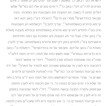
לישראל כט״ו באב כו׳ משמע דישנם עוד ימים טובים ואעפ״כ אינם
9
8
מגיעים להיו״ט דט״ו באב כו׳
, דימים טובים אלו הם כמ״ש
שלש
רגלים תחוג לי בשנה, חג המצות וחג השבועות וחג הסוכות. והנה
10
8
מבואר בהדרושים
מפרי עץ חיים
דהעילוי דט״ו באב הוא דאז
12
11
קיימא סיהרא באשלמותא
. וצריך להבין
דבשלמא חג השבועות
אינו בט״ו לחודש דאז קיימא סיהרא באשלמותא ובמילא מובנת מעלת
ט״ו באב עליו, אבל הרי חג המצות וחג הסוכות גם המה תחילתם
וראשיתם בט״ו לחודש בזמן דקיימא סיהרא באשלמותא, וצריך להבין
12
מעלת ט״ו באב עליהם. ומבואר על זה בהדרושים
, דמעלת ט״ו באב
13
היא כדאיתא בגמרא
שאז תשש כחה של חמה, דהיינו חמה דלעו״ז
14
שהו״ע מה שאומות העולם מונין לחמה
. דהרי אי אפשר לומר
15
דהכוונה היא לענין זה שבשמש שענינה הוא להאיר על הארץ
ועל ידה
16
הוא קביעות המועדים וכו׳ כמ״ש
והיו לאותות ולמועדים ולימים
ושנים גו׳, שהרי אומרים דכשתשש כחה של חמה הוא יו״ט גדול ביותר
עד שלא היו ימים טובים כמוהו כו׳, כי אם הכוונה היא לענין החמה
17
שבפסוק וחפרה הלבנה ובושה החמה
. דח״ו לומר שהכוונה בפסוק
זה היא לענין זה שבשמש וירח מה שהם מאירים על הארץ ועל ידם
היא קביעות המועדים כו׳, כי אם הכוונה היא לזה שעכו״ם מונין לחמה,
18