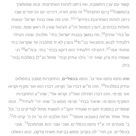
קשור עם ענין התשובה, ואז ניתנו לוחות האחרונות, וכמו שממשיך
64
63
בהמשנה
ביום חתונתו
זה מתן תורה, דהיינו יום הכיפורים שבו
63
ניתנו לוחות האחרונות כפירש״י
. וזהו מה שאז בנות ישראל יוצאות
וחולות בכרמים, דענין המחול הו״ע העיגול שאין לו ראש וסוף, ומורה
65
על בחי׳ עתיק
, וזה נמשך בבנות ישראל, בחי׳ מלכות. שזהו העילוי
66
דלעתיד לבוא, וכמבואר בכ״מ
בענין לא זז מחבבה עד שקראה בתי
68
67
אחותי אמי
, דהעילוי דלעתיד הוא דוקא בבחי׳ בתי, וכמ״ש
רני
ושמחי בת ציון, שאז יהי׳ גילוי עתיק (בחי׳ מחול הנ״ל) במלכות (בחי׳
בת).
וזהו
נחמו נחמו עמי גו׳, נחמו
בכפליים
, התחברות (סובב בממלא)
69
עתיק במלכות
. וזהו מ״ש דברו וגו׳ וקראו, דברו הוא אור מקיף וקראו
אור פנימי, וזהו דברו תחילה ואח״כ וקראו אלי׳, שהו״ע התחברות
70
המקיף והפנימי, שיאיר בבחי׳ פנימי ממש כו׳ שזה יהי׳ לעתיד
. וכמו
שמסיים במסכת תענית שעתיד הקב״ה לעשות מחול לצדיקים כו׳ וכל
72
71
אחד ואחד מראה באצבעו ואומר
הנה אלקינו זה גו׳ זה ה׳ קוינו לו
,
73
ב׳ פעמים זה, ע״ד נחמו בכפליים, אנכי אנכי הוא מנחמכם
, אנכי
בכפליים. וכן תהי׳ לנו בקרוב ממש בביאת משיח צדקנו, יבוא ויגאלנו