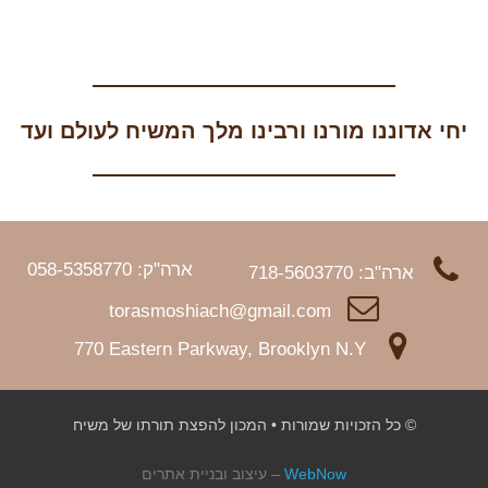
יחי אדוננו מורנו ורבינו מלך המשיח לעולם ועד
ארה"ק: 058-5358770
ארה"ב: 718-5603770
torasmoshiach@gmail.com
770 Eastern Parkway, Brooklyn N.Y
© כל הזכויות שמורות • המכון להפצת תורתו של משיח
WebNow
– עיצוב ובניית אתרים