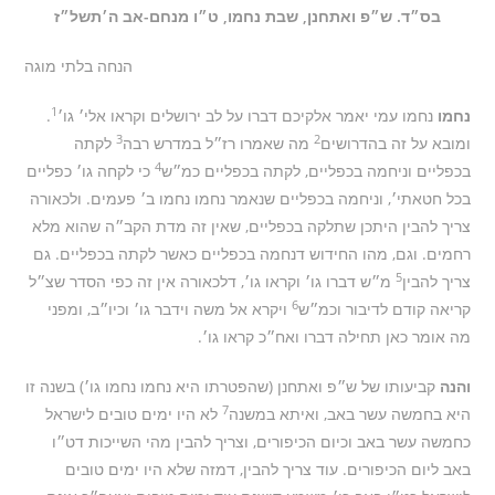
בס״ד. ש״פ ואתחנן, שבת נחמו, ט״ו מנחם-אב ה׳תשל״ז
הנחה בלתי מוגה
1
נחמו
נחמו עמי יאמר אלקיכם דברו על לב ירושלים וקראו אלי׳ גו׳
.
3
2
ומובא על זה בהדרושים
מה שאמרו רז״ל במדרש רבה
לקתה
4
בכפליים וניחמה בכפליים, לקתה בכפליים כמ״ש
כי לקחה גו׳ כפליים
בכל חטאתי׳, וניחמה בכפליים שנאמר נחמו נחמו ב׳ פעמים. ולכאורה
צריך להבין היתכן שתלקה בכפליים, שאין זה מדת הקב״ה שהוא מלא
רחמים. וגם, מהו החידוש דנחמה בכפליים כאשר לקתה בכפליים. גם
5
צריך להבין
מ״ש דברו גו׳ וקראו גו׳, דלכאורה אין זה כפי הסדר שצ״ל
6
קריאה קודם לדיבור וכמ״ש
ויקרא אל משה וידבר גו׳ וכיו״ב, ומפני
מה אומר כאן תחילה דברו ואח״כ קראו גו׳.
והנה
קביעותו של ש״פ ואתחנן (שהפטרתו היא נחמו נחמו גו׳) בשנה זו
7
היא בחמשה עשר באב, ואיתא במשנה
לא היו ימים טובים לישראל
כחמשה עשר באב וכיום הכיפורים, וצריך להבין מהי השייכות דט״ו
באב ליום הכיפורים. עוד צריך להבין, דמזה שלא היו ימים טובים