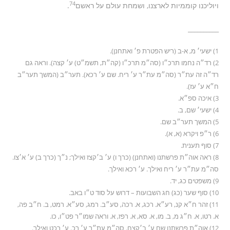
74
ויוליכנו קוממיות לארצנו, ושמחת עולם על ראשם
.
__________
1) ישעי׳ מ, א-ב (ריש הפטרת פ׳ ואתחנן).
2) רד״ה נחמו תרכ״ו (סה״מ תרכ״ו (קה״ת, תשמ״ט) ע׳ קצה). וראה גם
רד״ה זה עת״ר (סה״מ עת״ר ע׳ ריח. שם ע׳ רכא). תער״ב (המשך תער״ב
ח״א ע׳ עז).
3) איכה ספ״א.
4) ישעי׳ שם, ב.
5) המשך תער״ב שם.
6) ר״פ ויקרא (א, א).
7) סוף תענית.
8) ראה אוה״ת פרשתנו (ואתחנן) (כרך ו) ע׳ ב׳קצז ואילך; נ״ך (כרך ב) ע׳ א׳צו.
סה״מ עת״ר ע׳ ריח ואילך. ע׳ רכא ואילך.
9) משפטים כג, יד.
10) סוף שער (כג) חג השבועות – דרוש על סוד ט״ו באב.
11) זהר ח״א קנ, רע״א. רכג, א. רכה, סע״ב. רמג, סע״א. רמט, ב. ח״ב פה,
א. רטו, א. ח״ג מ, ב. מו, א. סא, א. רפז, א. וראה שמו״ר פט״ו, כו.
12) אוה״ת פרשתנו שם ע׳ ב׳קצח. סה״מ עת״ר ע׳ רכ. ע׳ רכט ואילך.