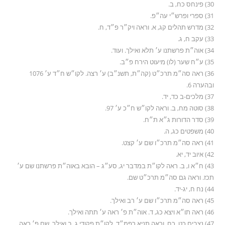
30) פינחס כח, ב.
31) ספרי ופרש״י עה״פ.
32) מדרש תהלים קג, א. וראה ויק״ר פ״ד, ח.
33) עקב ח, ג.
34) אוה״ת פרשתנו ע׳ תלא ואילך. ועוד.
35) ע״ח שער (לו) מיעוט הירח פ״ב.
36) ראה סה״מ תרכ״ט (קה״ת, תשנ״ב) ע׳ רצה. לקו״ש ח״ד ע׳ 1076
ובהערה 6.
37) מלכים-ב כד, יד.
38) סוטה מח, ב. וראה לקו״ש ח״כ ע׳ 97.
39) סדר הדורות ג״א ת״ח.
40) משפטים כג, ה.
41) ראה סה״מ תרכ״ו שם ע׳ קצט.
42) איוב יד, יא.
43) ח״א ו, ב. ראה לקו״ת במדבר יג, סע״ג – הובא באוה״ת פרשתנו שם ע׳
תכז. וראה גם סה״מ תרכ״ט שם.
44) נח ח, יג-יד.
45) ראה סה״מ תרכ״ו שם ע׳ רב ואילך.
46) ראה תו״א ויצא כג, ד. אוה״ת פ׳ ראה ע׳ תתה ואילך.
47) נצבים כט, כח. וראה תניא רפמ״ד. לקו״ת פקודי ג, ב ואילך. שם פ׳ ראה