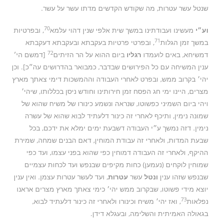
שנטל עשר עטרות, מה שקודש הקדשים מדתו עשר על עשר.
70
וע״י
מעשינו ועבודתינו במשך שית אלפי שנין דהוי עלמא
, ובפרטיות
71
במשך זמן הגלות
, ובפרטי פרטיות בעקבתא ובעקבתא דעקבתא
72
דמשיחא, באים לועמדו
רגליו
ביום ההוא על הר הזיתים
[דמשם הי׳
ענין המשיחה עם כל הפירושים שבדבר, כמבואר בהדרושים עה״כ]. וכן
יהי׳ בקרוב ממש, ובפרט לאחרי העבודה וההמשכות דימי צאתך מארץ
מצרים, היינו ימי חג הפסח זמן חירותינו וחודש ניסן בכללותו, שיהי׳
ויהי ביום השמיני כפשוטו, שנראה ונשמע כינורו של משיח שהוא של
שמונה נימין, ותיכף לאחרי זה כינור דלעתיד לבוא שהוא של עשרה
נימין. דזה נמשך ע״י העבודה דשבעת ימים ימלא את ידכם, בכל
שבעת המדות, ולאחרי זה עבודת המוחין, דאם הבנים שמחה, שמירת
ההיקף, ולאחרי זה העבודה דמוחין כפי שהוא בפני עצמו, ועד כפי
שמוחין לוקחים (נעמען) כחות מקיפים שבנפש ועד לכחות עצמיים
שבנפש שזהו ענין
ונטל
עשר
עטרות
, ועד לעשר עטרות עצמן. ואין ענין
יוצא מידי פשוטו, שבקרוב ממש יהי׳ כימי צאתך מארץ מצרים אראנו
73
נפלאות
, ואז יהי׳ משיח וכינורו ולאחרי זה כינור דלעתיד לבוא,
בגאולה האמיתית והשלימה, ובעגלא דידן.