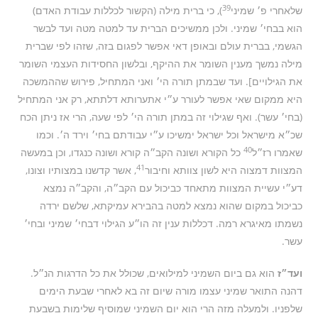
39
שלאחרי פ׳ שמיני
), כי ברית מילה (הקשור לכללות עבודת האדם)
הוא בבחי׳ שמיני. ולכן ממשיכים הברית עד למטה מטה ועד לבשר
הגשמי, בברית עולם ובאופן דאי אפשר לפגום בזה, שזהו לפי שברית
מילה נמשך מענין השומר את ההיקף, ובלשון החסידות העצמי השומר
את הגילויים]. ועד שבמתן תורה הי׳ ואני המתחיל, פירוש שההמשכה
היא ממקום שאי אפשר לעורר ע״י אתערותא דלתתא, רק אני המתחיל
(בחי׳ עשר). ואף שגילוי זה במתן תורה הי׳ לפי שעה, הרי אז ניתן הכח
שכ״א מישראל וכל ישראל ימשיכו ע״י עבודתם בחי׳ וירד ה׳. וכמו
40
שאמרו רז״ל
כל הקורא ושונה הקב״ה קורא ושונה כנגדו, וכן במעשה
41
המצוות דמצוה היא לשון צוותא וחיבור
, אשר קדשנו במצותיו וצונו,
דע״י עשיית המצוות מתאחד כביכול עם הקב״ה, והקב״ה נמצא
כביכול במקום שהוא נמצא למטה בהבירא עמיקתא, שלשם ירדה
נשמתו מאיגרא רמה. דכללות ענין זה הו״ע הגילוי דבחי׳ שמיני ובחי׳
עשר.
ועד״ז
הוא גם ביום השמיני למילואים, שכולל את כל הדרגות הנ״ל.
דהנה התואר שמיני עצמו מורה שיום זה בא לאחרי שבעת הימים
שלפניו. ולמעלה מזה הרי הוא יום השמיני שמוסיף שלימות בשבעת