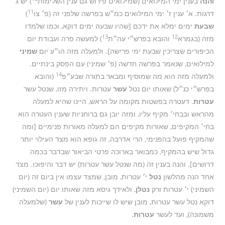
והנה
בענין ימי המילואים (שמילואים פירוש גם ענין השלימות
) יש ג׳
11
דרגות. א׳ ענין ז׳ ימי המילואים כמ״ש בפרשה שלפני זה (פ׳ צו
)
שבעת
ימים ימלא את ידכם [שהיו שבעה ימים דוקא, וכמו שלמדו
13
12
מזה (בגמרא
והובא בפרש״י עה״ת
) למעשה פרה ועבודת יום
הכיפורים שצריכין שבעת ימי פרישה]. ולמעלה מזה הו״ע יום
שמיני
למילואים, שנאמר בפרשה חדשה (פ׳ שמיני) עם הפסק בינתיים.
14
ולמעלה מזה הוא מה שמוסיף ומבאר בתורה שבע״פ
(והובא
בפרש״י כנ״ל) שאותו יום נטל
עשר
עטרות. ויתירה מזו, שנטל עשר
עטרות
. דעטרה בפשטות מקומה על הראש, היינו שהיא למעלה
מהראש ובבחי׳ מקיף עליו, ומזה יובן גם ברוחניות שענין העטרה הוא
בחי׳ המקיפים, שאורות מקיפים הם למעלה מאורות פנימיים [ומה
שהמקיף פועל בהפנימי, הרי אדרבה, זה גופא הוא מצד העילוי יותר
גדול שיש בהמקיף, כמבואר בארוכה פרטי הביאור שבדבר בכמה
דרושים]. והנה בענין זה (מה שנטל עשר עטרות) יש דבר והיפוכו. מצד
אחד הנה מהלשון
נטל
י׳ עטרות, מובן, שמצד עצמו אין ביום זה (יום
השמיני) י׳ עטרות ורק
נטלן
, ולאידך גיסא מזה שאותו יום (יום השמיני)
דוקא נטל עשר עטרות, מובן שיש לו שייכות לענין של
עשר
(שלמעלה
משמונה), ועד לעשר
עטרות
.