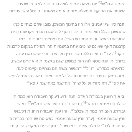
42
הימים וכמ״ש
יום מלאת ימי מילואיכם, היינו גילוי בחי׳ שמיני
השומר את ההיקף. ולמעלה מזה הוא מה שאותו יום נטל עשר עטרות.
והנה
כיון שג׳ ענינים אלו היו בחינוך המשכן, מובן שהם נצחיים כמו
שהמשכן בכלל הוא נצחי. היינו, דנוסף לזה שגם הבתי מקדשות (בית
המקדש הראשון ובית המקדש השני) הם נצחיים ברוחניות, וכמו
קרבנות דאף שאינם שייכים עתה בגשמיות הרי תפילה במקום קרבנות
43
תיקנו
, עד״ז הוא בכללות ענין בנין מקדש הרוחני שישנו גם עתה
ברוחניות, הנה נוסף לזה הוא במשכן שגם בגשמיות הוא קיים עכשיו,
44
וכדאיתא במדרשי רז״ל
דמעשה משה הם נצחיים וקיימים לעד.
ומזה נמשך נתינת כח בעבודתו של כל אחד ואחד דאני נבראתי לשמש
46
45
את קוני
, וזה מזרז ופועל שיהי׳ אחישנה באחישנה גופא
.
וביאור
הענין בעבודת האדם, הנה ידוע דעיקר העבודה הוא במדות
47
*46
שבלב (כדאיתא בתניא
), דזהו ג״כ התואר איש וכמ״ש
כאיש
48
גבורתו, העבודה במדות שבלב
. וזהו ענין העבודה רוחנית דכיבוש
ארץ שבעה עממין [ע״ד ארץ שבעה עממין כפשוטה שניתנה בברית בין
הבתרים לבנ״י לנחלת עולם, וכמו שהי׳ בזמן שבית המקדש הי׳ קיים
49