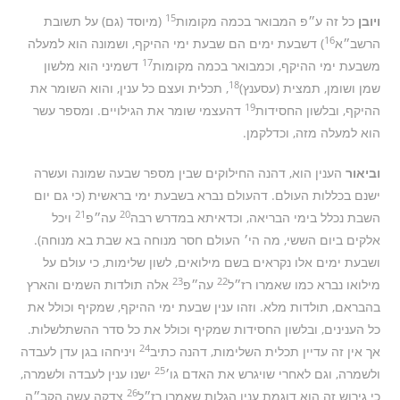
15
ויובן
כל זה ע״פ המבואר בכמה מקומות
(מיוסד (גם) על תשובת
16
הרשב״א
) דשבעת ימים הם שבעת ימי ההיקף, ושמונה הוא למעלה
17
משבעת ימי ההיקף, וכמבואר בכמה מקומות
דשמיני הוא מלשון
18
שמן ושומן, תמצית (עסענץ)
, תכלית ועצם כל ענין, והוא השומר את
19
ההיקף, ובלשון החסידות
דהעצמי שומר את הגילויים. ומספר עשר
הוא למעלה מזה, וכדלקמן.
וביאור
הענין הוא, דהנה החילוקים שבין מספר שבעה שמונה ועשרה
ישנם בכללות העולם. דהעולם נברא בשבעת ימי בראשית (כי גם יום
21
20
השבת נכלל בימי הבריאה, וכדאיתא במדרש רבה
עה״פ
ויכל
אלקים ביום הששי, מה הי׳ העולם חסר מנוחה בא שבת בא מנוחה).
ושבעת ימים אלו נקראים בשם מילואים, לשון שלימות, כי עולם על
23
22
מילואו נברא כמו שאמרו רז״ל
עה״פ
אלה תולדות השמים והארץ
בהבראם, תולדות מלא. וזהו ענין שבעת ימי ההיקף, שמקיף וכולל את
כל הענינים, ובלשון החסידות שמקיף וכולל את כל סדר ההשתלשלות.
24
אך אין זה עדיין תכלית השלימות, דהנה כתיב
ויניחהו בגן עדן לעבדה
25
ולשמרה, וגם לאחרי שויגרש את האדם גו׳
ישנו ענין לעבדה ולשמרה,
26
כי גירוש זה הוא דוגמת ענין הגלות שאמרו רז״ל
צדקה עשה הקב״ה