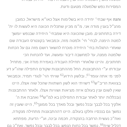
המסירות נפש שלמעלה מטעם ודעת.
והנה
אף שבחי׳ יחידה היא בשלימות אצל כאו״א מישראל, כמובן
מהנ״ל בענין מודה אני, מ״מ מכיון שתכלית הכוונה היא לעשות לו ית׳
דירה בתחתונים, מובן שהכוונה היא שמבחי׳ היחידה שבנפש יומשך
למטה הימנה, לבחי׳ חי׳ ולמטה מזה, וכמבואר בקונטרס העבודה שם
שאחרי התגלות בחי׳ היחידה מוכרח להשאר רושם מזה גם על הכחות
שלמטה ממנה, עד למחשבה דיבור ומעשה, ועד להכחות הכי
תחתונים. והיינו שלאחרי תחילת העבודה באמירת מודה אני, מתחיל
עבודתו ע״י ההתבוננות, החל מההתבוננות שקודם התפילה שהו״ע דע
62
61
לפני מי אתה עומד
, ובלשון הידוע
שויתי הוי׳ לנגדי תמיד, וכמבואר
63
בצוואת הריב״ש
דשויתי הוא לשון השתוות שהכל שוה אצלו, היינו
שאין לשום ענין בעולם איזה מציאות ושוויות אצלו. ולאחר ההתבוננות
64
(ובכללות יותר לאחר עבודת התפילה) בא למ״ש
ואהבת את ה׳
65
אלקיך בכל לבבך ובכל נפשך ובכל מאדך בכל ממונך
, היינו שענין זה
נמשך גם בנכסיו וחלקו בעולם. היינו דההתבוננות מתחילה מנקודה,
ואח״כ נעשית הרחבה בהנקודה, חכמה ובינה, וע״י הדעת, מפתחא
66
דכליל שית
, נמשך בכל כחות הנפש, בכל לבבך ובכל נפשך, ואח״כ גם