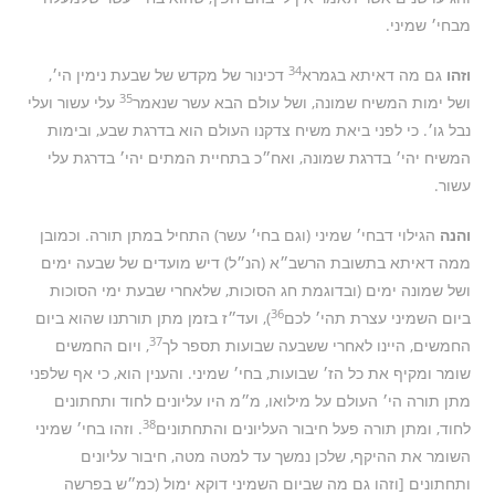
מבחי׳ שמיני.
34
וזהו
גם מה דאיתא בגמרא
דכינור של מקדש של שבעת נימין הי׳,
35
ושל ימות המשיח שמונה, ושל עולם הבא עשר שנאמר
עלי עשור ועלי
נבל גו׳. כי לפני ביאת משיח צדקנו העולם הוא בדרגת שבע, ובימות
המשיח יהי׳ בדרגת שמונה, ואח״כ בתחיית המתים יהי׳ בדרגת עלי
עשור.
והנה
הגילוי דבחי׳ שמיני (וגם בחי׳ עשר) התחיל במתן תורה. וכמובן
ממה דאיתא בתשובת הרשב״א (הנ״ל) דיש מועדים של שבעה ימים
ושל שמונה ימים (ובדוגמת חג הסוכות, שלאחרי שבעת ימי הסוכות
36
ביום השמיני עצרת תהי׳ לכם
), ועד״ז בזמן מתן תורתנו שהוא ביום
37
החמשים, היינו לאחרי ששבעה שבועות תספר לך
, ויום החמשים
שומר ומקיף את כל הז׳ שבועות, בחי׳ שמיני. והענין הוא, כי אף שלפני
מתן תורה הי׳ העולם על מילואו, מ״מ היו עליונים לחוד ותחתונים
38
לחוד, ומתן תורה פעל חיבור העליונים והתחתונים
. וזהו בחי׳ שמיני
השומר את ההיקף, שלכן נמשך עד למטה מטה, חיבור עליונים
ותחתונים [וזהו גם מה שביום השמיני דוקא ימול (כמ״ש בפרשה