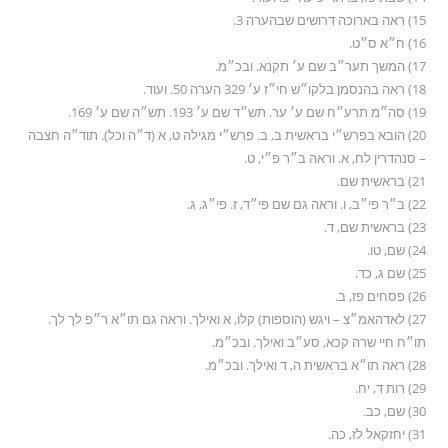
15) ראה בארוכה דרושים שבהערה 3.
16) ח״א ס״ט.
17) המשך תער״ב שם ע׳ תקנא. ובכ״מ.
18) ראה בהנסמן בלקו״ש חי״ז ע׳ 329 הערה 50. ועוד.
19) סה״מ תרע״ח שם ע׳ ער. תש״ד שם ע׳ 193. תש״ה שם ע׳ 169.
20) הובא בפרש״י בראשית ב, ב. פרש״י מגילה ט, א (ד״ה וכל). תוד״ה חצבה
– סנהדרין לח, א. וראה ב״ר פ״י, ט.
21) בראשית שם.
22) ב״ר פי״ב, ו. וראה גם שם פי״ד, ז. פי״ג, ג.
23) בראשית שם, ד.
24) שם, טו.
25) שם ג, כד.
26) פסחים פז, ב.
27) לאדהאמ״צ – ויגש (הוספות) קלו, א ואילך. וראה גם תו״א ר״פ לך לך.
תו״ח חיי שרה קכא, סע״ב ואילך. ובכ״מ.
28) ראה תו״א בראשית ה, ד ואילך. ובכ״מ.
29) רות ד, יח.
30) שם, כב.
31) יחזקאל לז, כה.