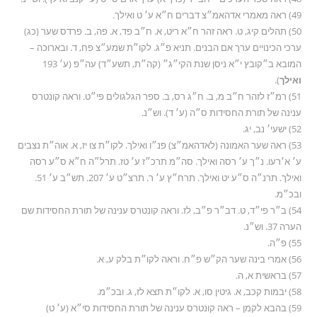
49) ראה מאמרי אדהאמ״צ דברים ח״א ע׳ ט ואילך.
50) תהלים קיג, ט. ראה זהר ח״א ריט, א. ח״ב פד, א. פה, ב. פרדס שער (כג)
ערכי הכינויים ערך אם הבנים. תניא פ״ג. לקו״ת שמע״צ פח, ד. ובארוכה –
המובא ב״קובץ י״א ניסן שנת הקי״ג״ (קה״ת, תשע״ד) עה״פ (ע׳ 193
ואילך
).
51) רמ״ז לזהר ח״ב מ, ב. ח״ג רס, ב. ספר הגלגולים פי״ט. וראה קונטרס
ענינה של תורת החסידות ס״ה (ע׳ ד). וש״נ.
52) ישעי׳ נב, יג.
53) ראה שער האמונה (לאדהאמ״צ) פנ״ו ואילך. לקו״ת צו יז, א. אוה״ת נצבים
ע׳ א׳רעו. נ״ך ע׳ רסה ואילך. סה״מ תרכ״ז ע׳ טז. תרל״ה ח״א ס״ע רסה
ואילך. תרנ״ה ס״ע יט ואילך. תרח״ץ ע׳ ר. תרצ״ט ע׳ 207. תש״ב ע׳ 51.
ובכ״מ.
54) ב״ר פי״ד, ט. דב״ר פ״ב, לז. וראה קונטרס ענינה של תורת החסידות שם
הערה 37. וש״נ.
55) פ״ה.
56) אמרי בינה שער הק״ש פ״ח. וראה לקו״ת בלק ע, א.
57) בראשית א, ה.
58) יבמות קכב, א. גיטין סו, א. לקו״ת תצא לז, ג. ובכ״מ.
59) בהבא לקמן – ראה קונטרס ענינה של תורת החסידות סי״א (ע׳ ט)