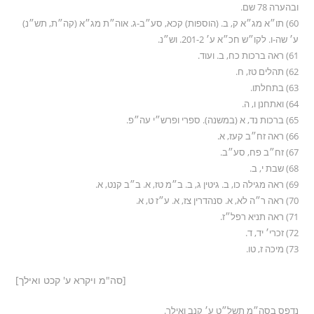
ובהערה 78 שם.
60) תו״א מג״א ק, ב. (הוספות) קכא, סע״ב-ג. אוה״ת מג״א (קה״ת, תש״נ)
ע׳ שה-ו. לקו״ש חכ״א ע׳ 201-2. וש״נ.
61) ראה ברכות כח, ב. ועוד.
62) תהלים טז, ח.
63) בתחלתו.
64) ואתחנן ו, ה.
65) ברכות נד, א (במשנה). ספרי ופרש״י עה״פ.
66) ראה זח״ב קעז, א.
67) זח״ב פח, סע״ב.
68) שבת י, ב.
69) ראה מגילה כו, ב. גיטין ג, ב. ב״מ טז, א. ב״ב קנט, א.
70) ראה ר״ה לא, א. סנהדרין צז, א. ע״ז ט, א.
71) ראה תניא רפל״ז.
72) זכרי׳ יד, ד.
73) מיכה ז, טו.
[סה"מ ויקרא ע' קכט ואילך]
נדפס בסה״מ תשל״ט ע׳ קנב ואילך.