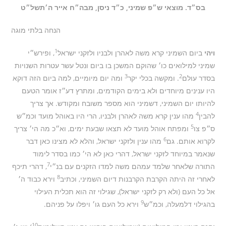
בס״ד. מוצאי ש״פ שמיני, כ״ד ניסן, מבה״ח אייר ה׳תשל״ט
הנחה בלתי מוגה
1
ויהי
ביום השמיני קרא משה לאהרן ולבניו ולזקני ישראל
, ופירש״י
שמיני למילואים כו׳ שהוקם המשכן בו ביום ונטל עשר עטרות השנויות
3
2
בסדר עולם
. ומקשה בכלי יקר
ומה יום מיומיים, למה ביום הזה דוקא
היו ענינים מיוחדים ולא בימים הקודמים, ומתרץ דע״ז אומר הטעם
להיותו יום השמיני, דשמיני הוא מספר משובח ומקודש. אך צריך
4
להבין
מהו ענין קרא משה לאהרן ולבניו, הרי היו באוהל מועד וכמ״ש
5
ס״פ צו
ומפתח אוהל מועד לא תצאו שבעת ימים, וא״כ מה הי׳ צריך
6
לקרוא אותם. גם
מהו ענין ולזקני ישראל, והלא לא מצינו כאן דבר
שנאמר במיוחד לזקני ישראל, דהרי כאן לא הי׳ כמו בסדר לימוד
7
התורה שלאחר שלמד עמהם משה למדו הזקנים עם בנ״י
, דהרי תיכף
8
לאחרי זה היתה הקרבת הקרבנות דיום השמיני, וכתיב
וירא כבוד ה׳
אל כל העם (ולא רק לזקני ישראל), שגילוי זה הוא תכלית העילוי
9
בהגילוי דלמעלה, וכמ״ש
וירא כל העם גו׳ ויפלו על פניהם.
10