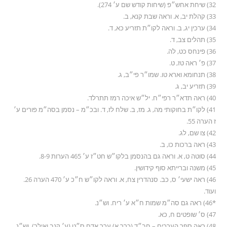
32) שיחת אחש״פ (שיחות קודש שם ע׳ 274).
33) קהלת יב, א. וראה שבת קנא, ב.
34) ערכין יג, ב. וראה לקו״ת תזריע כא, ד.
35) תהלים צב, ד.
36) פינחס כט, לה.
37) פ׳ ראה טז, ט.
38) תנחומא וארא טו. שמו״ר פי״ב, ג.
39) תזריע יב, ג.
40) ראה תדא״ר רפי״ח. יל״ש איכה רמז תתרלד.
41) לקו״ת בחוקותי מה, ג. מז, ב. שלח לז, ד. ובכ״מ – נסמן בסה״מ פורים ע׳
ז הערה 55.
42) צו שם, לג.
43) ראה ברכות כו, ב.
44) סוטה ט, א. וראה גם בהנסמן בלקו״ש חט״ז ע׳ 465 הערות 8-9.
45) משנה וברייתא סוף קידושין.
46) ראה ישעי׳ ס, כב. סנהדרין צח, א. וראה לקו״ש ח״כ ע׳ 470 הערה 26.
ועוד.
*46) ראה גם סה״מ שמות ח״א ע׳ ריח. וש״נ.
47) ס׳ שופטים ח, כא.
48) ראה ספר הערכים – חב״ד (כרך א) ערך אדם ס״ט (ע׳ קנב ואילך). וש״נ.