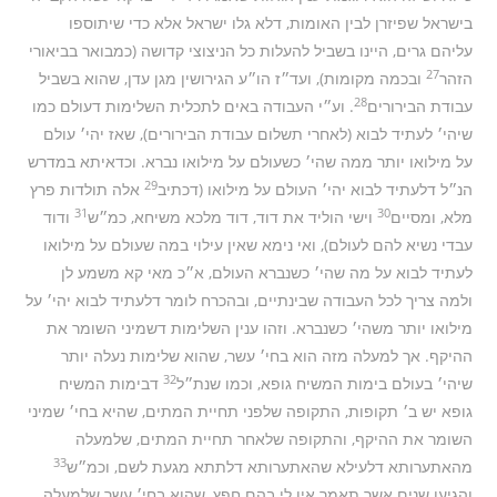
בישראל שפיזרן לבין האומות, דלא גלו ישראל אלא כדי שיתוספו
עליהם גרים, היינו בשביל להעלות כל הניצוצי קדושה (כמבואר בביאורי
27
הזהר
ובכמה מקומות), ועד״ז הו״ע הגירושין מגן עדן, שהוא בשביל
28
עבודת הבירורים
. וע״י העבודה באים לתכלית השלימות דעולם כמו
שיהי׳ לעתיד לבוא (לאחרי תשלום עבודת הבירורים), שאז יהי׳ עולם
על מילואו יותר ממה שהי׳ כשעולם על מילואו נברא. וכדאיתא במדרש
29
הנ״ל דלעתיד לבוא יהי׳ העולם על מילואו (דכתיב
אלה תולדות פרץ
31
30
מלא, ומסיים
וישי הוליד את דוד, דוד מלכא משיחא, כמ״ש
ודוד
עבדי נשיא להם לעולם), ואי נימא שאין עילוי במה שעולם על מילואו
לעתיד לבוא על מה שהי׳ כשנברא העולם, א״כ מאי קא משמע לן
ולמה צריך לכל העבודה שבינתיים, ובהכרח לומר דלעתיד לבוא יהי׳ על
מילואו יותר משהי׳ כשנברא. וזהו ענין השלימות דשמיני השומר את
ההיקף. אך למעלה מזה הוא בחי׳ עשר, שהוא שלימות נעלה יותר
32
שיהי׳ בעולם בימות המשיח גופא, וכמו שנת״ל
דבימות המשיח
גופא יש ב׳ תקופות, התקופה שלפני תחיית המתים, שהיא בחי׳ שמיני
השומר את ההיקף, והתקופה שלאחר תחיית המתים, שלמעלה
33
מהאתערותא דלעילא שהאתערותא דלתתא מגעת לשם, וכמ״ש
והגיעו שנים אשר תאמר אין לי בהם חפץ, שהוא בחי׳ עשר שלמעלה