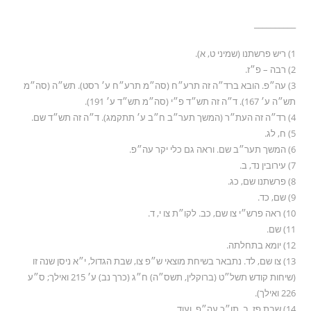
__________
1) ריש פרשתנו (שמיני ט, א).
2) רבה – פ״ז.
3) עה״פ. הובא ברד״ה זה תרע״ח (סה״מ תרע״ח ע׳ רסט). תש״ה (סה״מ
תש״ה ע׳ 167). ד״ה זה תש״ד פ״י (סה״מ תש״ד ע׳ 191).
4) רד״ה זה העת״ר (המשך תער״ב ח״ב ע׳ תתקמג). ד״ה זה תש״ד שם.
5) ח, לג.
6) המשך תער״ב שם. וראה גם כלי יקר עה״פ.
7) עירובין נד, ב.
8) פרשתנו שם, כג.
9) שם, כד.
10) ראה פרש״י צו שם, כב. לקו״ת צו י, ד.
11) שם.
12) יומא בתחלתה.
13) צו שם, לד. נתבאר בשיחת מוצאי ש״פ צו, שבת הגדול, י״א ניסן שנה זו
(שיחות קודש תשל״ט (ברוקלין, תשס״ה) ח״ג (כרך נב) ע׳ 215 ואילך; ס״ע
226 ואילך).
14) שבת פז, ב. תו״כ עה״פ. ועוד.