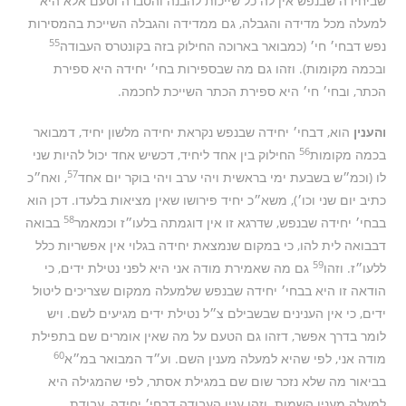
שביחידה שבנפש אין לה כל שייכות להבנה והסברה וטעם אלא היא
למעלה מכל מדידה והגבלה, גם ממדידה והגבלה השייכת בהמסירות
55
נפש דבחי׳ חי׳ (כמבואר בארוכה החילוק בזה בקונטרס העבודה
ובכמה מקומות). וזהו גם מה שבספירות בחי׳ יחידה היא ספירת
הכתר, ובחי׳ חי׳ היא ספירת הכתר השייכת לחכמה.
והענין
הוא, דבחי׳ יחידה שבנפש נקראת יחידה מלשון יחיד, דמבואר
56
בכמה מקומות
החילוק בין אחד ליחיד, דכשיש אחד יכול להיות שני
57
לו (וכמ״ש בשבעת ימי בראשית ויהי ערב ויהי בוקר יום אחד
, ואח״כ
כתיב יום שני וכו׳), משא״כ יחיד פירושו שאין מציאות בלעדו. דכן הוא
58
בבחי׳ יחידה שבנפש, שדרגא זו אין דוגמתה בלעו״ז וכמאמר
בבואה
דבבואה לית להו, כי במקום שנמצאת יחידה בגלוי אין אפשריות כלל
59
ללעו״ז. וזהו
גם מה שאמירת מודה אני היא לפני נטילת ידים, כי
הודאה זו היא בבחי׳ יחידה שבנפש שלמעלה ממקום שצריכים ליטול
ידים, כי אין הענינים שבשבילם צ״ל נטילת ידים מגיעים לשם. ויש
לומר בדרך אפשר, דזהו גם הטעם על מה שאין אומרים שם בתפילת
60
מודה אני, לפי שהיא למעלה מענין השם. וע״ד המבואר במ״א
בביאור מה שלא נזכר שום שם במגילת אסתר, לפי שהמגילה היא
למעלה מענין השמות. וזהו ענין העבודה דבחי׳ יחידה, עבודת