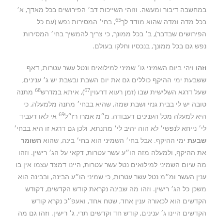
במחשבה דיבור ומעשה. וזוהי השייכות דב׳ הפירושים בכל מאדך, א׳
65
בכל מדה ומדה שהוא מודד לך
, בחי׳ המסירות נפש (עם כל
הפירושים שבדבר), ב׳ בכל ממונך, כי צריך להמשיך בחי׳ המסירות
נפש גם בכל ממונך, בנכסיו וחלקו בעולם.
וזהו
ויהי ביום השמיני גו׳ שמיני למילואים ונטל עשר עטרות, דאף
ששבעת ימי ההיקף כוללים גם את יום השבת ובשבת יש ג׳ ענינים,
68
67
שעל דרגא השלישית שבו (זמן רעוא דרעוין
), איתא במדרש
מתנה
טובה יש לי בבית גנזי ושבת שמה, שהיא בבחי׳ מתנה מלמעלה, כי
69
היא למעלה מכל הענינים דעבודה, מ״מ אמרו רז״ל
אי לאו דעביד
לי׳ נייחא לנפשי׳ לא הוה יהיב לי׳ מתנתא, ולכן גם דרגא זו היא בבחי׳
שבעת
ימי ההיקף. אבל בחי׳ השמיני הוא בחי׳ בינה, שהוא
השומר
את ההיקף, ולמעלה מזה הו״ע עשר עטרות, דקאי על הג׳ רישין. וזהו
מה שיום השמיני למילואים נטל עשר עטרות, היינו דמצד עצמו אין בו
ענין העשר ומ״מ נטל עשר עטרות, כי שמיני הו״ע הבינה, ובבינה הוא
משכן כל הג׳ רישין. וזהו מה שבינה נקראת קודש הקדשים, דקודש
הקדשים הוא לכאורה ענין אחד, שטח אחד, ואעפ״כ נקרא קודש
הקדשים היינו ג׳ ענינים, קודש חד וקדשים תרי, ג׳ רישין. וזהו גם מה