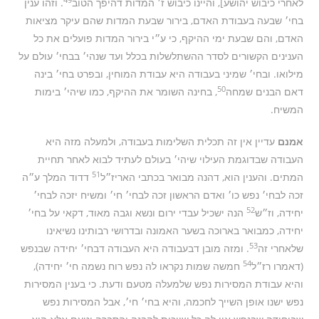
לאחרי כיבוש יהושע], והיינו כיבוש ז׳ המדות דהיפך הטוב
. וזהו ענין
בחי׳ שבעה בעבודת האדם, בירור שבעת המדות שהם עיקר מציאות
האדם, והם שבעת ימי ההיקף, כי ע״י בירור המדות פועלים את כל
הענינים הקשורים לסדר ההשתלשלות בכלל ועד שנהי׳ בבחי׳ עולם על
מילואו. ובחי׳ שמיני בעבודה היא עבודת המוחין, ובפרט בחי׳ בינה
50
דאם הבנים שמחה
, בחינה השומר את ההיקף, כמו שיהי׳ בימות
המשיח.
אמנם
עדיין אין זה תכלית השלימות בעבודה, ולמעלה מזה היא
העבודה שבדוגמת העילוי שיהי׳ בעולם לעתיד לבוא לאחר תחיית
51
המתים. והענין הוא, דהנה מבואר בכתבי האריז״ל
דדוד המלך ע״ה
זכה לבחי׳ נפש כו׳ ואדם הראשון זכה לבחי׳ חי׳ ומשיח יזכה לבחי׳
52
יחידה, וז״ש
הנה ישכיל עבדי ירום ונשא וגבה מאוד, דקאי על בחי׳
יחידה, כמבואר בארוכה בשער האמונה ובדרושי רבותינו נשיאינו
53
שלאחרי זה
. ומזה מובן דבעבודה היא העבודה דבחי׳ יחידה שבנפש
54
(דאמרו רז״ל
חמשה שמות נקראו לה נפש רוח נשמה חי׳ יחידה),
והיא עבודת המסירות נפש שלמעלה מטעם ודעת. כי בענין המסירות
נפש ישנו אופן השייך לחכמה, והיא בחי׳ חי׳, אבל המסירות נפש