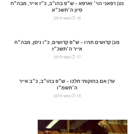
נט) רפאני הוי׳ וארפא – ש״פ בהו״ב, כ״ז אייר, מבה״ח
סיון ה׳תשכ״א
18 במאי 2019
מג) קדושים תהיו – ש״פ קדושים, כ״ו ניסן, מבה״ח
אייר ה׳תשכ״ז
17 במאי 2019
עד) אם בחוקותי תלכו – ש״פ בהו״ב, כ״ב אייר
ה׳תשמ״ו
19 במאי 2019