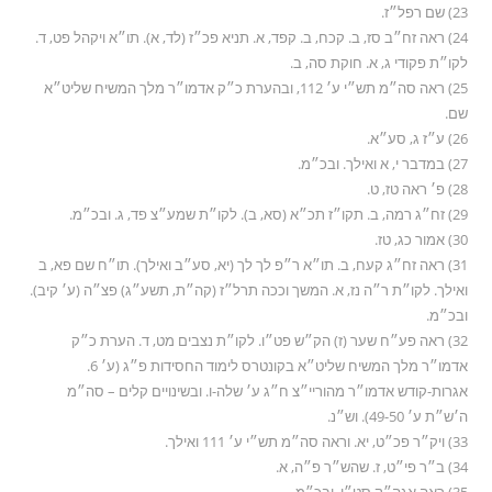
23) שם רפל״ז.
24) ראה זח״ב סז, ב. קכח, ב. קפד, א. תניא פכ״ז (לד, א). תו״א ויקהל פט, ד.
לקו״ת פקודי ג, א. חוקת סה, ב.
25) ראה סה״מ תש״י ע׳ 112, ובהערת כ״ק אדמו״ר מלך המשיח שליט״א
שם.
26) ע״ז ג, סע״א.
27) במדבר י, א ואילך. ובכ״מ.
28) פ׳ ראה טז, ט.
29) זח״ג רמה, ב. תקו״ז תכ״א (סא, ב). לקו״ת שמע״צ פד, ג. ובכ״מ.
30) אמור כג, טז.
31) ראה זח״ג קעח, ב. תו״א ר״פ לך לך (יא, סע״ב ואילך). תו״ח שם פא, ב
ואילך. לקו״ת ר״ה נז, א. המשך וככה תרל״ז (קה״ת, תשע״ג) פצ״ה (ע׳ קיב).
ובכ״מ.
32) ראה פע״ח שער (ז) הק״ש פט״ו. לקו״ת נצבים מט, ד. הערת כ״ק
אדמו״ר מלך המשיח שליט״א בקונטרס לימוד החסידות פ״ג (ע׳ 6.
אגרות-קודש אדמו״ר מהוריי״צ ח״ג ע׳ שלה-ו. ובשינויים קלים – סה״מ
ה׳ש״ת ע׳ 49-50). וש״נ.
33) ויק״ר פכ״ט, יא. וראה סה״מ תש״י ע׳ 111 ואילך.
34) ב״ר פי״ט, ז. שהש״ר פ״ה, א.