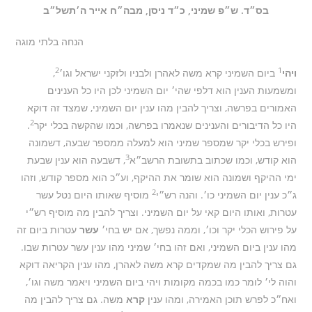
בס״ד. ש״פ שמיני, כ״ד ניסן, מבה״ח אייר ה׳תשל״ב
הנחה בלתי מוגה
2
1
ויהי
ביום השמיני קרא משה לאהרן ולבניו ולזקני ישראל וגו׳
,
ומשמעות הענין הוא דלפי שהי׳ יום השמיני לכן היו כל הענינים
האמורים בפרשה, וצריך להבין מהו ענין יום השמיני, שמצד זה דוקא
2
היו כל הדיבורים והענינים שנאמרו בפרשה, וכמו שהקשה בכלי יקר
.
ופירש בכלי יקר שמספר שמיני הוא למעלה ממספר שבעה, דשמונה
3
הוא קודש, וכמו שכתוב בתשובת הרשב״א
, דשבעה הוא ענין שבעת
ימי ההיקף ושמונה הוא שומר את ההיקף, וע״כ הוא מספר קודש, וזהו
2
ג״כ ענין יום השמיני כו׳. והנה רש״י
מוסיף שאותו היום נטל עשר
עטרות, ואותו היום קאי על יום השמיני. וצריך להבין מה מוסיף רש״י
על פירוש הכלי יקר וכו׳, וממה נפשך, אם יש בחי׳
עשר
עטרות ביום זה
מהו ענין ביום השמיני, ואם זהו בחי׳ שמיני מהו ענין עשר עטרות שבו.
גם צריך להבין מה שמקדים קרא משה לאהרן, מהו ענין הקריאה דוקא
והוה לי׳ לומר כמו בכמה מקומות ויהי ביום השמיני ויאמר משה וגו׳,
ואח״כ לפרש תוכן האמירה, ומהו ענין
קרא
משה. גם צריך להבין מה