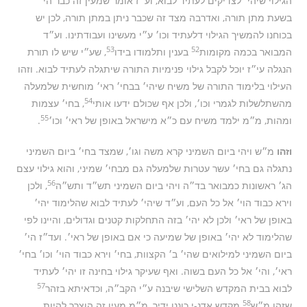
הגילוי שיהי׳ לצדיקים לעתיד לבוא, וע״ז אומר שמעין זה כבר הי׳
בשעת מתן תורה, ואדרבה מצד זה שכבר ניתן במתן תורה, לכן יש
בכוחנו להמשיך הגילוי דלעתיד וכו׳ ע״י מעשינו ועבודתינו. וע״ד
53
52
המבואר בכמה מקומות
בענין ותלמודו בידו
, שע״י שיש לו תורת
הנגלה עי״ז יוכל לקבל גילוי פנימיות התורה שיתגלה לעתיד לבוא. וזהו
העילוי בלימוד התורה של משיח שיהי׳ בבחי׳ ראי׳ מוחשית שלמעלה
54
מהשתלשלות לגמרי וכו׳, ולכן אף שכולם ידעו אותי
, בחי׳ עצמות
55
ומהות, מ״מ ילמד משיח עם כ״א מישראל באופן של ראי׳ וכו׳
.
וזהו
מ״ש ויהי ביום השמיני קרא משה וגו׳, שמצד בחי׳ ביום השמיני
נתגלה גם בחי׳ עשר עטרות שלמעלה גם מבחי׳ שמיני, והוא גילוי עצם
56
הג׳ ראשונות כמבואר בד״ה ויהי ביום השמיני תש״ד ותש״ה
, ולכן
וירא כבוד הוי׳ אל כל העם, וע״ד שיהי׳ לעתיד לבוא שהלימוד יהי׳
באופן של ראי׳ ולכן לא יהי׳ בזה התחלקות קטנים וגדולים, והיינו לפי
שהלימוד לא יהי׳ באופן של שמיעה כי אם באופן של ראי׳. ועד״ז הי׳
ביום השמיני למילואים שהי׳ ב׳ הקצוות, בחי׳ וירא כבוד הוי׳ וכו׳ בחי׳
ראי׳, והי׳ אל כל העם בשוה. ואף שעיקר גילוי בחינה זו יהי׳ לעתיד
57
לבוא בבית המקדש השלישי שיבנה ע״י הקב״ה, וכדאיתא בזהר
58
שזהו מ״ש
מקדש אדנ-י כוננו ידיך, מ״מ מעין זה הוצרך להיות