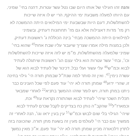
והנה
זהו העילוי של אותו היום שבו נטל עשר עטרות, דהנה בחי׳ שמיני,
עם היותו למעלה משבעת ימי ההיקף, הרי יש לו איזה שייכות
להשתלשלות, דעם היות שבשבעת ימי המילואים היתה ההמשכה לא
רק מז׳ מדות דאצילות אלא גם מז׳ תחתונות דעתיק, ובשמיני
למילואים היתה ההמשכה מבחי׳ בינה הכוללת ג׳ ראשונות דעתיק,
45
ולכן במצות מילה אמרו שצריך שיעבור עליו שבת אחת
שהוא בחי׳
שמיני שלמעלה מהשתלשלות, מ״מ יש לזה איזה שייכות להשתלשלות
וכו׳, ובחי׳ עשר עטרות הוא גילוי עצם הג׳ ראשונות שיתגלה לעתיד
46
לבוא וכמ״ש
עלי עשור ועלי נבל, דכינור של לעתיד לבוא הוא של
47
עשרה נימין
. ואין זה סותר למה שנת״ל שבמתן תורה הי׳ גילוי בחינה
48
זו, שהרי ידוע
שמתן תורה לא יהי׳ עוד פעם לפי שכל הענינים כבר
22
ניתנו במתן תורה, ויש לומר שזהו ההמשך בתניא
לאחרי שמבאר
49
תכלית השכר שיהי׳ לעתיד לבוא ושהתורה נקראת עוז
וכח,
50
וכמארז״ל
שהקב״ה נותן כח בצדיקים לקבל שכרם לעתיד לבוא
51
שיהי׳ הגילוי בלי שום לבוש וכמ״ש
עין בעין יראו וגו׳, הנה לאחרי זה
ממשיך וגם כבר הי׳ לעולמים מעין זה בשעת מתן תורה. שהכוונה בזה
לתרץ דלכאורה מכיון שמתן תורה לא יהי׳ עוד פעם, א״כ מאין נמשך