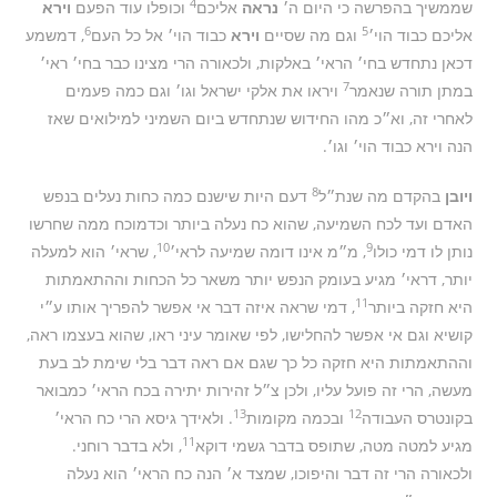
4
שממשיך בהפרשה כי היום ה׳
נראה
אליכם
וכופלו עוד הפעם
וירא
6
5
אליכם כבוד הוי׳
וגם מה שסיים
וירא
כבוד הוי׳ אל כל העם
, דמשמע
דכאן נתחדש בחי׳ הראי׳ באלקות, ולכאורה הרי מצינו כבר בחי׳ ראי׳
7
במתן תורה שנאמר
ויראו את אלקי ישראל וגו׳ וגם כמה פעמים
לאחרי זה, וא״כ מהו החידוש שנתחדש ביום השמיני למילואים שאז
הנה וירא כבוד הוי׳ וגו׳.
8
ויובן
בהקדם מה שנת״ל
דעם היות שישנם כמה כחות נעלים בנפש
האדם ועד לכח השמיעה, שהוא כח נעלה ביותר וכדמוכח ממה שחרשו
10
9
נותן לו דמי כולו
, מ״מ אינו דומה שמיעה לראי׳
, שראי׳ הוא למעלה
יותר, דראי׳ מגיע בעומק הנפש יותר משאר כל הכחות וההתאמתות
11
היא חזקה ביותר
, דמי שראה איזה דבר אי אפשר להפריך אותו ע״י
קושיא וגם אי אפשר להחלישו, לפי שאומר עיני ראו, שהוא בעצמו ראה,
וההתאמתות היא חזקה כל כך שגם אם ראה דבר בלי שימת לב בעת
מעשה, הרי זה פועל עליו, ולכן צ״ל זהירות יתירה בכח הראי׳ כמבואר
13
12
בקונטרס העבודה
ובכמה מקומות
. ולאידך גיסא הרי כח הראי׳
11
מגיע למטה מטה, שתופס בדבר גשמי דוקא
, ולא בדבר רוחני.
ולכאורה הרי זה דבר והיפוכו, שמצד א׳ הנה כח הראי׳ הוא נעלה