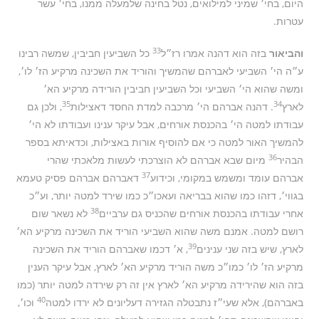
היום, בחי׳ שמיני למילואים, נטל בחינה שלמעלה ממנו, בחי׳ עשר
עטרות.
33
והביאור
בזה הוא דהנה אמרו רז״ל
כל השביעין חביבין, שמשה רבינו
ע״ה הי׳ השביעי לאברהם שהמשיך והוריד את השכינה מרקיע הז׳ לו׳,
ומשה שהוא הי׳ השביעי וכל השביעין חביבין הורידה מרקיע הא׳
35
34
לארץ
. דהנה אברהם הי׳ מרכבה למדת החסד דאצילות
, ולכן גם
עבודתו למטה הי׳ בהכנסת אורחים, אבל עיקר ענינו ועבודתו לא הי׳
להמשיך האור למטה כי אם להוסיף אורות באצילות, וכדאיתא בספר
36
הבהיר
מיום שבא אברהם לא הוצרכתי לעשות מלאכתי שהרי
37
אברהם עומד ומשמש במקומי, וכידוע
דאברהם אברהם פסיק טעמא
בגווי׳, דזהו כמו שהוא בבריאה ועאכו״כ כמו שירד למטה יותר, וע״כ
38
אחרי עבודתו בהכנסת אורחים שהכניס גם ערביים
לא נשאר שום
רושם למטה. אמנם משה שהוא השביעי הוריד את השכינה מרקיע הא׳
39
לארץ, שיש בזה שני ענינים
, א׳ דכמו שאברהם הוריד את השכינה
מרקיע הז׳ לו׳ כמו״כ משה הוריד מרקיע הא׳ לארץ, אבל עיקר הענין
בזה הוא שהירידה מרקיע הא׳ לארץ אין זה רק שירדה למטה יותר (כמו
40
באברהם), אלא שעי״ז נתבטלה הגזירה דעליונים לא ירדו למטה
וכו׳,