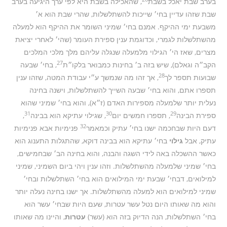
בערב שבת יאכל בשבת
, שהאכילה בשבת היא לפי ערך היגיעה בערב
שבת שזהו עדיין בחי׳ שייכות להשתלשלות, שהרי שבת הוא א׳
משבעת ימי ההיקף. אמנם בחי׳ שמיני השומר את ההיקף הוא למעלה
מהשתלשלות לגמרי, וכדוגמת ענין ספירת העומר (שהי׳ לאחרי יציאת
מצרים, שאז הי׳ הגילוי מלמעלה שנגלה עליהם מלך מלכי המלכים
27
הקב״ה וגאלם), שיש בזה ב׳ בחינות כמבואר בלקו״ת
, בחי׳ שבעה
28
שבועות תספר לך
, אך זהו מה שנמשך ע״י עבודת המטה, שזהו ענין
תספרו אתם, והוא בחי׳ שבעה השייך להשתלשלות, וישנה בחינה
נעלית יותר שלמעלה מספירות האדם (ז״א), והוא בחי׳ שמיני שהוא
31
30
29
ספירת הבינה
, תספרו חמשים יום
, שגילוי עתיקא הוא בבינה
,
32
דעם היות שבחכמה ישנו בחי׳ עתיק וכמאמר
פנימיות אבא פנימיות
עתיק, אבל
גילוי
בחי׳ עתיקא הוא בבינה דוקא, שהתגלות התענוג הוא
כאשר ההשכלה באה לידי השגה והבנה, והוא בחינה הב׳ שבחמישים,
בחי׳ שמיני שלמעלה מהשתלשלות. וזהו ענין ויהי ביום השמיני, שמיני
למילואים, דבחי׳ שבעת ימי המילואים הוא בחי׳ השתלשלות ובחי׳
שמיני למילואים הוא למעלה מהשתלשלות. אך ישנו בחינה נעלה יותר
והוא מה שאותו היום נטל עשר עטרות, שעם היות שבחי׳ עשר הוא
בחי׳ השתלשלות, הנה הדיוק בזה הוא (עשר)
עטרות
, והיינו מה שאותו