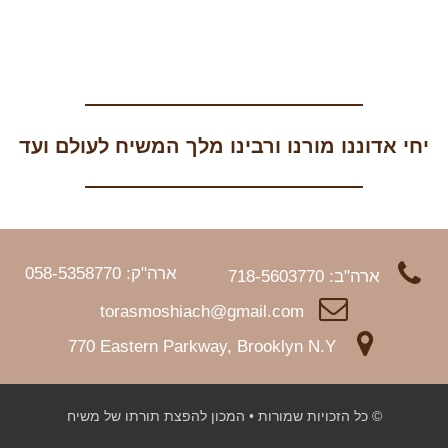
יחי אדוננו מורנו ורבינו מלך המשיח לעולם ועד
ארה"ק: 058-5358770
ארה"ב: 718-5603770
torasmoshiach@gmail.com
770 Eastern Parkway, Brooklyn N.Y
© כל הזכויות שמורות • המכון להפצת תורתו של משיח