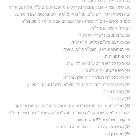
35) ראה אגה״ק סט״ו. ובכ״מ.
36) סימן קצא – הובא ונתבאר בפרדס שער (כב) הכנויים פ״ד. וראה גם זח״א
(בהשמטות) רסד, ריש ע״ב. סה״מ תרפ״ט ע׳ 97, ובהנסמן שם הערה 82.
ספר הערכים – חב״ד (כרך א) ערך אברהם אבינו ס״א (ע׳ סו). וש״נ.
37) זח״ג קלח, א (אד״ר).
38) ב״מ פו, ב. פרש״י וירא יח, ד.
39) ראה גם סה״מ מלוקט ח״א ע׳ ד.
40) תנחומא וארא טו. שמו״ר פי״ב, ג. ועוד.
41) ואתחנן ה, ה.
42) ראה לקו״ש חי״ט ע׳ 10 ואילך. וש״נ.
43) ריש פרשתנו (ח״ג לה, ב).
44) ראה לקו״ת במדבר יז, ד ואילך. ובכ״מ.
45) ראה זהר ח״ב רנה, ב. ח״ג מד, סע״א (ברע״מ). ויק״ר פכ״ז, י.
46) תהלים צב, ד.
47) ערכין יג, ב.
48) סה״מ תרמ״ז ע׳ פז. תרנ״ו ע׳ שנו. המשך תרס״ו ע׳ כג. שם ע׳ תקמו.
תער״ב ח״א ע׳ שסו. סה״מ תער״ב-תרע״ו ע׳ קיג. עטר״ת ע׳ רצא. תרפ״ה
ע׳ קצט. תש״ט ע׳ 57 (השני). ועוד.
49) מכילתא בשלח טו, ב. וראה תו״א ר״פ יתרו.
50) סנהדרין ק, ב.