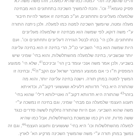
והיינו שהשכינה תהי׳ למטה כמו שהיא למעלה, וזהו משה משה לא
37
פסיק טעמא
וכו׳. והכח להמשיך השכינה בתחתונים הוא מבחינה
שלמעלה מעליונים ותחתונים, וע״כ מבחינה זו אפשר להיות חיבור
מעלה ומטה, שיומשך השכינה למטה כמו למעלה. ולכן ניתנה התורה
ע״י משה דוקא, לפי שמשה הוא מבחינה זו שלמעלה מעליונים
ותחתונים, ולכן הי׳ בכחו לבטל הגזירה דעליונים ותחתונים וכו׳. ועם
היות שמשה הוא בחי׳ השביעי כנ״ל, הרי בחינה זו הוא בחינה עליונה
יותר שבשביעי, בחינה שלמעלה מהשתלשלות, והוא בחי׳ שמיני שיש
41
בשביעי, ולכן אמר משה אנכי עומד בין הוי׳ וביניכם
, שלא הי׳ ממוצע
42
המפסיק ח״ו כי אם ממוצע המחבר ישראל עם הקב״ה
, ובחינה זו
המשיך למטה במתן תורה. וישנה בחינה עליונה יותר, והוא מה
שהתורה היא בחי׳ חדוותא דלעילא ושעשועי דקוב״ה, וכדאיתא
43
בזהר
שהתורה היא חדוותא דקוב״ה ואטיילותא דילי׳ שהוא בחי׳
תענוג העצמי שלמעלה גם מבחי׳ שמיני, וגם בחינה זו נמשכה ע״י
משה שהוא השביעי. ועם היות שהתורה נחלקת לששה סדרים כנגד
ששה מדות, זהו רק כמו שנמשכת בהשתלשלות, אבל כמו שהיא
44
למעלה מהשתלשלות וכו׳ היא בחי׳ שעשועים ותענוג העצמי
, וגם זה
נמשך במתן תורה ע״י משה שהמשיך השכינה מרקיע הא׳ לארץ.