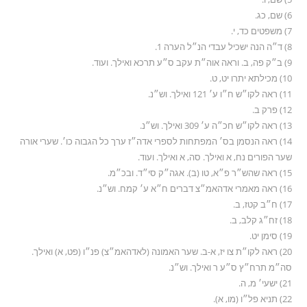
6) שם, כג.
7) משפטים כד, י.
8) ד״ה הנה ישכיל עבדי הנ״ל הערה 1.
9) ב״ק פה, ב. וראה אוה״ת עקב ס״ע תרכא ואילך. ועוד.
10) מכילתא יתרו יט, ט.
11) ראה לקו״ש ח״ו ע׳ 121 ואילך. וש״נ.
12) פרק ב.
13) ראה לקו״ש חכ״ה ע׳ 309 ואילך. וש״נ.
14) ראה הנסמן בס׳ המפתחות לספרי אדה״ז ערך כל הגבוה כו׳. שערי אורה
שער הפורים נח, א ואילך. סה, א ואילך. ועוד.
15) ראה שהש״ר פ״א, טו (ב). אגה״ק סי״ד. ובכ״מ.
16) ראה מאמרי אדהאמ״צ דברים ח״א ע׳ קמח. וש״נ.
17) ח״ב קטז, ב.
18) זח״ג קלב, ב.
19) סימן יט.
20) ראה לקו״ת צו יז, א-ב. שער האמונה (לאדהאמ״צ) פנ״ו (פט, א) ואילך.
סה״מ תרח״ץ ס״ע ר ואילך. וש״נ.
21) ישעי׳ מ, ה.
22) תניא פל״ו (מו, א).