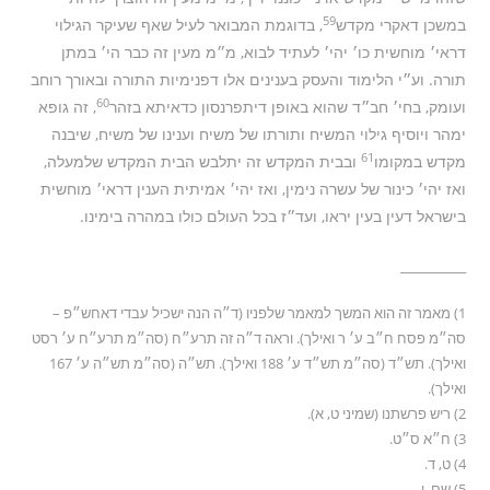
59
במשכן דאקרי מקדש
, בדוגמת המבואר לעיל שאף שעיקר הגילוי
דראי׳ מוחשית כו׳ יהי׳ לעתיד לבוא, מ״מ מעין זה כבר הי׳ במתן
תורה. וע״י הלימוד והעסק בענינים אלו דפנימיות התורה ובאורך רוחב
60
ועומק, בחי׳ חב״ד שהוא באופן דיתפרנסון כדאיתא בזהר
, זה גופא
ימהר ויוסיף גילוי המשיח ותורתו של משיח וענינו של משיח, שיבנה
61
מקדש במקומו
ובבית המקדש זה יתלבש הבית המקדש שלמעלה,
ואז יהי׳ כינור של עשרה נימין, ואז יהי׳ אמיתית הענין דראי׳ מוחשית
בישראל דעין בעין יראו, ועד״ז בכל העולם כולו במהרה בימינו.
__________
1) מאמר זה הוא המשך למאמר שלפניו (ד״ה הנה ישכיל עבדי דאחש״פ –
סה״מ פסח ח״ב ע׳ ר ואילך). וראה ד״ה זה תרע״ח (סה״מ תרע״ח ע׳ רסט
ואילך). תש״ד (סה״מ תש״ד ע׳ 188 ואילך). תש״ה (סה״מ תש״ה ע׳ 167
ואילך).
2) ריש פרשתנו (שמיני ט, א).
3) ח״א ס״ט.
4) ט, ד.
5) שם, ו.