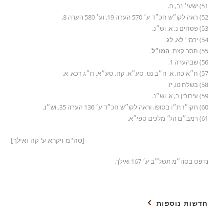
51) ישעי׳ נב, ח.
52) ראה לקו״ש חכ״ד ע׳ 570 הערה 19, וע׳ 580 הערה 8.
53) פסחים נ, א. וש״נ.
54) ירמי׳ לא, לג.
55) חסר קצת.
המו״ל
.
56) שבהערה 1.
57) ח״א כח, א. ח״ב נט, סע״א. קח, סע״א. ח״ג רכא, א.
58) בשלח טו, יז.
59) עירובין ב, א. וש״נ.
60) תקו״ז ת״ו בסופו. וראה לקו״ש חכ״ד ע׳ 136 הערה 35. וש״נ.
61) רמב״ם הל׳ מלכים ספי״א.
[סה"מ ויקרא ע' קה ואילך]
נדפס בסה״מ תשל״ב ע׳ 167 ואילך.
חדשות נוספות