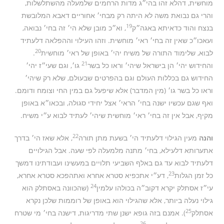
מוחשית, דהלא זהו בהי״ג מדות הרחמים שלמעלה מהשתלשלות,
והרי גם נבואת משה לא היתה רק מבחי׳ אחוריים דאבא המלובשת
19
בנצח והוד כדאיתא באגה״ק
, וא״כ מובן שלא הי׳ זה בחי׳ נבואה,
ועאכו״כ שאין זה בחי׳ ראי׳ מוחשית. וזהו העילוי וההפלאה דלעתיד
20
לבוא, שלימוד התורה של משיח יהי׳ באופן של ראי׳ מוחשית
.
21
והחידוש יהי׳ הן בישראל שיהי׳ וראו כל בשר
גו׳, וגם שעי״ז יהי׳
החידוש גם בכללות העולם וגם בהפרטים שבעולם, שלא רק שיהי׳
וראו כל בשר גו׳ (מין המדבר) אלא שיפעל גם במין החי וצומח ודומם.
ואף שגם עכשיו ישנה בחי׳ הראי׳ אצל יחידי סגולה, ובכאו״א באופן
מקיף, אבל אין זה בחי׳ ראי׳ מוחשית שיהי׳ לעתיד לבוא ע״י משיח.
22
והנה
מעין הגילוי דלעתיד הי׳ בשעת מתן תורה
, אלא שאז הי׳ בדרך
אתערותא דלעילא, בחי׳ מתנה מלמעלה לפי שעה. אבל הגילויים
דלעתיד לבוא עד גם באלף השביעי תלויים במעשינו ועבודתינו דמשך
23
כל זמן הגלות
, דע״י אתכפיא סטרא אחרא ואתהפכא סטרא אחרא,
24
עי״ז אסתלק יקרא דקוב״ה בכולהו עלמין
(שהכוונה באסתלק הוא
גילוי נעלה ביותר, אלא שהגילוי הוא באופן של רוממות שלכן נקרא
25
אסתלק
). אמנם בזה גופא ישנן שתי מדריגות, דישנה בחי׳ מי שטרח
26