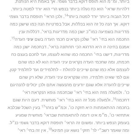
ביותר, ומ״מ הוא תופס דוקא בדבר גשמי. אך באמת היא הנותנת,
דלהיות שראי׳ הוא כח נעלה ביותר בנפש הרי הוא יורד למטה ביותר,
14
דכל הגבוה ביותר יורד למטה ביותר
, ולכן הראי׳ תופסת בדבר גשמי
דוקא. אך הנה כל זה הוא בכללות, אבל בפרטיות הנה כמו שישנן כמה
מדריגות בשמיעה כמו״כ ישנן כמה מדריגות בראי׳, דכללות ענין
15
החכמה הוא בחי׳ ראי׳ שלכן נקראים חכמי העדה בשם
עיני
העדה
.
אמנם בחינה זו היא הדרגא הכי תחתונה בראי׳, דבחכמה ישנן כמה
מדריגות, דישנו בחי׳ החכמה כמו שהוא לעצמו, ועד לחכם בעצם כח
חכמתו, ומה שחכמי העדה נקראים עיני העדה הוא לא כמו שהם
לעצמם אלא כמו שהם שייכים להזולת – לתלמידים ועד לתלמיד קטן,
וגם למי שאינו תלמידו. וזהו שנקראים עיני העדה, שלא רק שהם
שייכים להעדה אלא שגם יודעים מהנעשה אתם ולכן יכולים להנהיגם
כו׳. ולמעלה מזה הוא בחי׳ ראי׳ שבחכמה גופא הנקראת ראי׳
16
דחכמה
, ולמעלה מכל זה הוא בחי׳ ראי׳ מוחשית. דעם היות שגם
17
בחכמה ההתאמתות היא חזקה כו׳, וכמ״ש בזהר
בעין השכל שבלבא
אתחזאי כו׳, מ״מ אינו דומה להתאמתות שבראי׳ מוחשית שמגיע
בעומק הנפש ביותר. ומשום זה הראי׳ תופסת דוקא בדבר גשמי כנ״ל.
18
ומה שאמר רשב״י לר׳ חזקי׳ נושא עון חמינא
, אין זה בחי׳ ראי׳