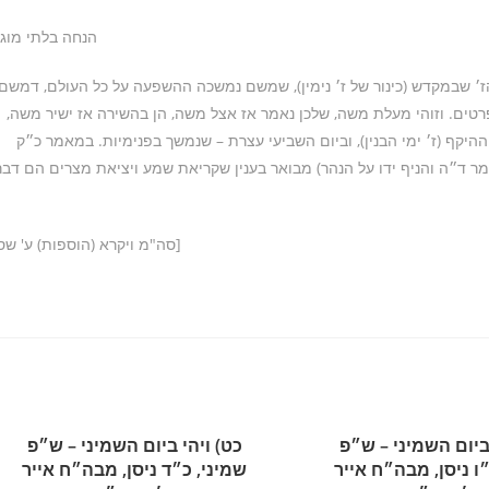
הנחה בלתי מוג
ל הז׳ שבמקדש (כינור של ז׳ נימין), שמשם נמשכה ההשפעה על כל העולם, דמשם
פרטים. וזוהי מעלת משה, שלכן נאמר אז אצל משה, הן בהשירה אז ישיר משה,
ההיקף (ז׳ ימי הבנין), וביום השביעי עצרת – שנמשך בפנימיות. במאמר כ״ק
ד״ה והניף ידו על הנהר) מבואר בענין שקריאת שמע ויציאת מצרים הם דבר
[סה"מ ויקרא (הוספות) ע' שס
 ביום השמיני – ש״פ
כט) ויהי ביום השמיני – ש״פ
ו ניסן, מבה״ח אייר
שמיני, כ״ד ניסן, מבה״ח אייר