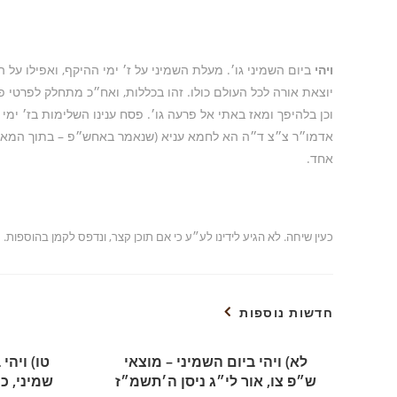
ויהי
ביום השמיני גו׳. מעלת השמיני על ז׳ ימי ההיקף, ואפילו ע
יוצאת אורה לכל העולם כולו. זהו בכללות, ואח״כ מתחלק לפרטי 
וכן בלהיפך ומאז באתי אל פרעה גו׳. פסח ענינו השלימות בז׳ ימי 
אדמו״ר צ״צ ד״ה הא לחמא עניא (שנאמר באחש״פ – בתוך המאמר 
אחד.
כעין שיחה. לא הגיע לידינו לע״ע כי אם תוכן קצר, ונדפס לקמן בהוספות.
חדשות נוספות
לא) ויהי ביום השמיני – מוצאי
טו) ויהי
ש״פ צו, אור לי״ג ניסן ה׳תשמ״ז
שמיני, כ״