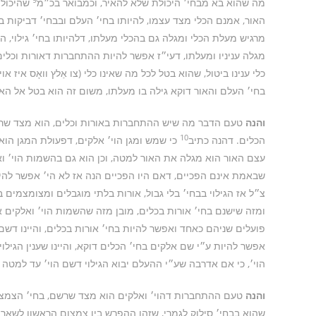
מה שהוא בא מבחי׳ היכולת שלא להאיר, וכמבואר בכ״מ
שהיכולת
האור, אמנם הכלי מצד עצמו, להיותו בחי׳ העלם ובבחי׳ דביקות בלת
מרגיש מעלת הכלי ומגלה גם בהכלי מעלתו, דלהיותו בחי׳ גילוי, הנה
מגלה עניניו ומעלתו, דעי״ז אפשר להיות ההתחברות דאורות וכלי
כלי ענינו ביטול, שהוא בטל לכל מה שאינו כלי (צו אַלץ וואָס איז
בחי׳ העלם והאור דוקא גילה בו מעלתו, משום זה הוא בטל אל הא
והנה
טעם הדבר מה שיש ההתחברות באורות וכלים, הוא מצד שרשם,
10
הכלים. דהנה כתיב
כי שמש ומגן הוי׳ אלקים, דפעולת המגן הוא
עצם האור הוא מגלה את האור למטה, וכן הוא גם בהשמות הוי׳ וא
שבאמת אינם הפכיים, דאם היו הפכיים הנה אז לא הי׳ אפשר להיו
צ״ל אז הגילוי בבחי׳ בלי גבול, אורות בלתי מוגבלים ומצומצמים
ומזה שישנם בחי׳ אורות בכלים, מובן מזה שהשמות הוי׳ ואלקים
פועלים שניהם כאחד ואפשר להיות בחי׳ אורות בכלים, והיינו דשם 
אפשר להיות ע״י שם אלקים בחי׳ הכלים דוקא, והיינו שענין הגילו
הוי׳, כי אם אדרבה שע״י ההעלם יבוא הגילוי דשם הוי׳ עד למטה מט
והנה
טעם ההתחברות דהוי׳ ואלקים הוא מצד שרשם, בחי׳ הצמצום ו
שהוא בבחי׳ סילוק לגמרי, שזהו ההפרש בין צמצום הראשון לשאר