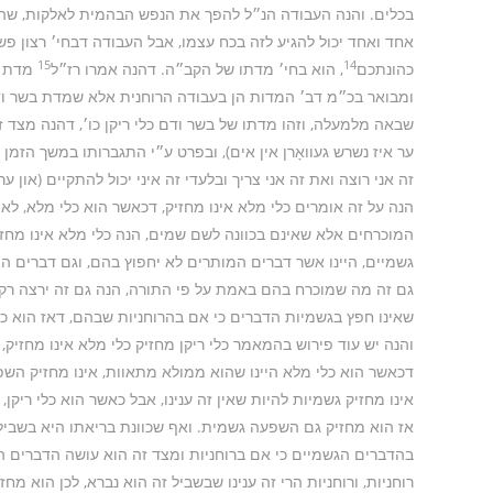
בכלים. והנה העבודה הנ״ל להפך את הנפש הבהמית לאלקות, שה
אחד ואחד יכול להגיע לזה בכח עצמו, אבל העבודה דבחי׳ רצון פ
15
14
כהונתכם
, הוא בחי׳ מדתו של הקב״ה. דהנה אמרו רז״ל
מדת בש
ומבואר בכ״מ דב׳ המדות הן בעבודה הרוחנית אלא שמדת בשר ו
שבאה מלמעלה, וזהו מדתו של בשר ודם כלי ריקן כו׳, דהנה מצד
ער איז נשרש געוואָרן אין אים), ובפרט ע״י התגברותו במשך הזמן 
זה אני רוצה ואת זה אני צריך ובלעדי זה איני יכול להתקיים (און ער 
הנה על זה אומרים כלי מלא אינו מחזיק, דכאשר הוא כלי מלא, לא
המוכרחים אלא שאינם בכוונה לשם שמים, הנה כלי מלא אינו מחזיק וצר
גשמיים, היינו אשר דברים המותרים לא יחפוץ בהם, וגם דברים המו
גם זה מה שמוכרח בהם באמת על פי התורה, הנה גם זה ירצה רק בהר
שאינו חפץ בגשמיות הדברים כי אם בהרוחניות שבהם, דאז הוא כלי ר
והנה יש עוד פירוש בהמאמר כלי ריקן מחזיק כלי מלא אינו מחזיק,
דכאשר הוא כלי מלא היינו שהוא ממולא מתאוות, אינו מחזיק הש
אינו מחזיק גשמיות להיות שאין זה ענינו, אבל כאשר הוא כלי ריקן, 
אז הוא מחזיק גם השפעה גשמית. ואף שכוונת בריאתו היא בשביל עבו
בהדברים הגשמיים כי אם ברוחניות ומצד זה הוא עושה הדברים הג
רוחניות, ורוחניות הרי זה ענינו שבשביל זה הוא נברא, לכן הוא מ