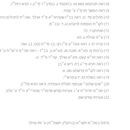
8) ראה תנחומא נשא טז. בחוקותי ג. במדב״ר פי״ג, ו. תניא רפל״ו.
9) ראה המשך תרס״ו ע׳ קפח.
10) תהלים פד, יב. ראה בכ״ז שעהיוה״א פ״ד ואילך. אוה״ת לתהלים (יהל אור) עה״פ (ס״ע ש ואילך).
11) לקו״ת הוספות לויקרא נג, ד. ובכ״מ.
12) ואתחנן ד, כד.
13) ע״פ קהלת ג, כא.
14) קרח יח, ז. ראה אגה״ק ס״ו (קי, ב). סי״ח (קכו, ב). ועוד.
15) ברכות מ, סע״א. סוכה מו, סע״א-ב. בכ״ז – ראה סה״מ ה׳ש״ת ע׳ 153. תש״ג ע׳ 191. קונטרסים ח״ג ע׳ קג. ובכ״מ.
16) ראה זח״א קעט, סע״א ואילך. קה״ר פ״ד, יג.
17) ראה תניא פי״ג (יח, ריש ע״ב).
18) ראה לקו״ת פרשתנו מט, א.
19) ראה בשלח טז, יז ובפרש״י.
20) ״שים שלום״ שבסוף תפלת העמידה. וראה תניא פל״ב.
21) סה״מ תרפ״ח ע׳ ו. אגרות-קודש אדמו״ר מהוריי״צ ח״ד ע׳ קלב.
22) אגרות-קודש שם.
נדפס בסה״מ תשי״א (ברוקלין, תשמ״ח) ע׳ 99 ואילך.