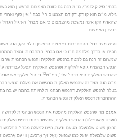
בבחי׳ סילוק לגמרי, מ״מ הנה גם כוונת הצמצום הראשון הוא בשביל
גילוי, מ״מ הוא קו דק, דקודם הצמצום הי׳ בבחי׳ אין סוף ואחרי ה
שהארת הקו אינה נמשכת מהצמצום כי אם מבחי׳ העיגול הגדול שלפ
בו ענין הצמצום.
והנה
מצד בחי׳ ההתחברות דצמצום הראשון וגילוי הקו, הנה משו
חבירו או בדרך מלחמה ח״ו כי אם בבחי׳ התחברות, ומצד ההתחבר
שמשום זה הנה גם למטה בהנפש האלקית והנפש הבהמית שהם באמת ה
הנפש הבהמית גופא לאלקות ושהנפש האלקית תפעל עבודתה ע״י
12
שהנפש האלקית היא בבחי׳ עלי׳, כמ״ש
כי הוי׳ אלקיך אש אוכל
מ״מ הנה מצד זה שהנפש האלקית מרגישה את מעלת הנפש הבהמית
בטלה להנפש האלקית, דהנפש הבהמית להיותה בהמה יש בה בחי׳
ההתחברות דנפש האלקית ונפש הבהמית.
אמנם
מה שהנפש האלקית מהפכת את הנפש הבהמית לקדושה הוא
(ווערט אָנגעפילט) בהנפש האלקית, שהעשר כחות דנפש האלקית ממ
הרצון פשוט שלמעלה מטעם ודעת, היינו למעלה מבחי׳ התלבשות אור
פשוט שלמעלה יפעל כמו שנפעל (זאָל זיך אַרבעטן ווי עס אַרבע