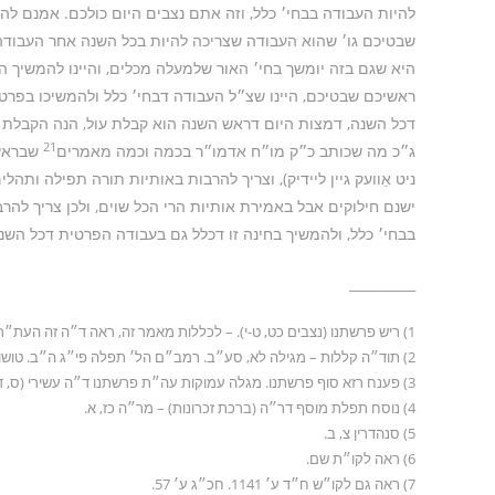
להיות העבודה בבחי׳ כלל, וזה אתם נצבים היום כולכם. אמנם לה
שבטיכם גו׳ שהוא העבודה שצריכה להיות בכל השנה אחר העבודה כ
היא שגם בזה יומשך בחי׳ האור שלמעלה מכלים, והיינו להמשיך ה
ראשיכם שבטיכם, היינו שצ״ל העבודה דבחי׳ כלל ולהמשיכו בפרט
דכל השנה, דמצות היום דראש השנה הוא קבלת עול, הנה הקבלת ע
21
ג״כ מה שכותב כ״ק מו״ח אדמו״ר בכמה וכמה מאמרים
שבראש ה
ניט אַוועק גיין ליידיק), וצריך להרבות באותיות תורה תפילה ותהלי
ישנם חילוקים אבל באמירת אותיות הרי הכל שוים, ולכן צריך לה
בבחי׳ כלל, ולהמשיך בחינה זו דכלל גם בעבודה הפרטית דכל השנ
__________
1) ריש פרשתנו (נצבים כט, ט-י). – לכללות מאמר זה, ראה ד״ה זה העת״ר (המשך תער״ב ח״ב ע׳ א׳קלא ואילך).
2) תוד״ה קללות – מגילה לא, סע״ב. רמב״ם הל׳ תפלה פי״ג ה״ב. טושו״ע או״ח סתכ״ח ס״ד. לקו״ת ריש פרשתנו (מד, א). ועוד.
3) פענח רזא סוף פרשתנו. מגלה עמוקות עה״ת פרשתנו ד״ה עשירי (ס, ד). וראה זח״ב לב, ב וברמ״ז שם. זח״ג רלא, א.
4) נוסח תפלת מוסף דר״ה (ברכת זכרונות) – מר״ה כז, א.
5) סנהדרין צ, ב.
6) ראה לקו״ת שם.
7) ראה גם לקו״ש ח״ד ע׳ 1141. חכ״ג ע׳ 57.