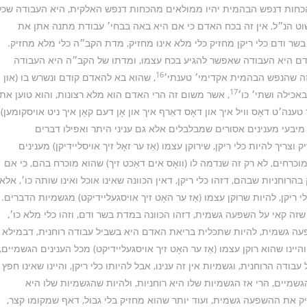
כחות דנפש הבהמית יהיו ממולאים מהכחות דנפש האלקית, היא העבודה שכל
שוט הנ״ל, אין זה בכח האדם כי אם היא באה בבחי׳ עבודת מתנה אתן את
ר ודם כלי ריקן מחזיק כלי מלא אינו מחזיק, מדת הקב״ה כלי מלא מחזיק.
דם היא העבודה שאפשר להגיע בכח עצמו, ומדתו של הקב״ה היא העבודה
16
 זה שהנפש הבהמית אקדימי׳ טענתי׳
, שהוא בא להאדם קודם ונשרש בו (און
17
באכילה ושתי׳ כו׳
, אשר משום זה הרי האדם הוא מלא רצונות, והוא טוען את
טענה׳ט דאָס וויל איך און דאָס דאַרף איך און אָן דעם קאָן איך ניט אויסקומען),
 מיבעי מענינים אסורים שמבלבלים אלא גם עניני היתר ואפילו דברים
יך להיות כלי ריקן, שירוקן עצמו (אַז ער זאָל זיך אויסליידיקן) מענינים
כרחים, לא רק זה שנדמה לו (וואָס אים דאַכט זיך) שהוא מוכרח בהם, כי אם
וחניות שבהם, דזהו כלי ריקן, דאין הכוונה שאינו אוכל ואינו שותה כו׳, אלא
יקן, להיות שרוקן עצמו (אַז ער האָט זיך אויסגעליידיקט) מגשמיות הדברים.
 שזה קאי על השפעה גשמית, דזהו הכוונה במדת בשר ודם, וזהו כלי מלא כו׳,
פעה גשמית, להיות שתכלית בריאת האדם היא בשביל עבודה רוחנית, דבמילא
והיינו שהוא רוקן עצמו (אַז ער האָט זיך אויסגעליידיקט) מכל הענינים הגשמיים,
דה הרוחנית, וגשמיות אין זה ענינו, אבל להיותו כלי ריקן, והיינו שאינו חפץ
שמיים, הרי אז הגשמיות שלו היא רוחניות, ולהיות שהגשמיות שלו היא
חזיק את ההשפעה גשמית, ועוד יותר שהוא מחזיק בלי גבול, דאף שמקומו קצר,