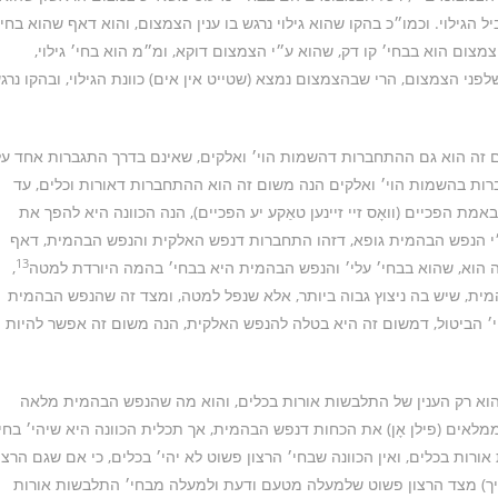
 הגילוי. וכמו״כ בהקו שהוא גילוי נרגש בו ענין הצמצום, והוא דאף שהוא בחי׳
צמצום הוא בבחי׳ קו דק, שהוא ע״י הצמצום דוקא, ומ״מ הוא בחי׳ גילוי,
ני הצמצום, הרי שבהצמצום נמצא (שטייט אין אים) כוונת הגילוי, ובהקו נרג
ם זה הוא גם ההתחברות דהשמות הוי׳ ואלקים, שאינם בדרך התגברות אחד על
ות בהשמות הוי׳ ואלקים הנה משום זה הוא ההתחברות דאורות וכלים, עד
פכיים (וואָס זיי זיינען טאַקע יע הפכיים), הנה הכוונה היא להפך את
 הנפש הבהמית גופא, דזהו התחברות דנפש האלקית והנפש הבהמית, דאף
13
ה הוא, שהוא בבחי׳ עלי׳ והנפש הבהמית היא בבחי׳ בהמה היורדת למטה
,
, שיש בה ניצוץ גבוה ביותר, אלא שנפל למטה, ומצד זה שהנפש הבהמית
 הביטול, דמשום זה היא בטלה להנפש האלקית, הנה משום זה אפשר להיות
 רק הענין של התלבשות אורות בכלים, והוא מה שהנפש הבהמית מלאה
לאים (פילן אָן) את הכחות דנפש הבהמית, אך תכלית הכוונה היא שיהי׳ בחי
ות בכלים, ואין הכוונה שבחי׳ הרצון פשוט לא יהי׳ בכלים, כי אם שגם הרצו
ט זיך) מצד הרצון פשוט שלמעלה מטעם ודעת ולמעלה מבחי׳ התלבשות אורות