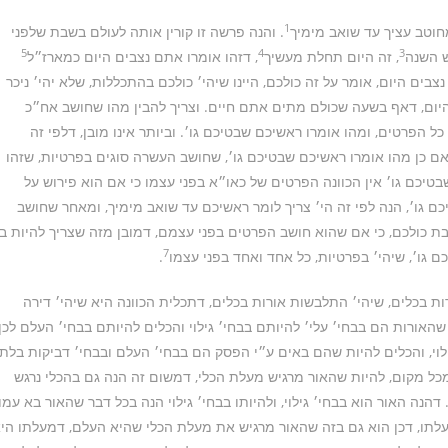
1
חוטב עציך עד שואב מימיך
. והנה פרשה זו קורין אותה לעולם בשבת שלפני
5
4
3
ש השנה
, זה היום תחלת מעשיך
, דזהו אומרו אתם נצבים היום כמארז״ל
בים היום, אומר על זה כולכם, היינו שיהי׳ כולכם בהתכללות, שלא יהי׳ ניכר
יום, דאף בשעה שכולם מתים אתם חיים. וצריך להבין מהו שחושב אח״כ
 הפרטים, ומהו אומרו ראשיכם שבטיכם גו׳. וביותר אינו מובן, דלפי זה
אם כן מהו אומרו ראשיכם שבטיכם גו׳, שחושב העשרה סוגים בפרטיות, שזהו
יכם גו׳ אין הכוונה הפרטים של כאו״א בפני עצמו כי אם הוא פירוש על
 גו׳, הנה לפי זה הי׳ צריך לומר ראשיכם עד שואב מימיך, ומאחר שחושב
ת כולכם, כי אם שהוא חושב הפרטים בפני עצמם, דמובן מזה שצריך להיות ב׳
7
 גו׳, שיהי׳ בפרטיות, כל אחד ואחד בפני עצמו
.
ת בכלים, שיהי׳ התלבשות אורות בכלים, דתכלית הכוונה היא שיהי׳ דירה
האורות הם בבחי׳ עלי׳ להיותם בבחי׳ גילוי והכלים להיותם בבחי׳ העלם לכן
לוי, והכלים להיות שהם באים ע״י הפסק הם בבחי׳ העלם ובבחי׳ דביקות בלתי
כל מקום, להיות שהאור מרגיש מעלת הכלי, דמשום זה הנה גם בהכלי נרגש
הנה האור הוא בבחי׳ גילוי, ולהיותו בבחי׳ גילוי הנה בכל דבר שהאור בא עמו
ת מעלתו, דכן הוא גם בזה שהאור מרגיש את מעלת הכלי שהיא העלם, דמעלתו הי