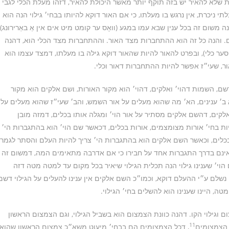
 שלא להאיר יש בזה תוקף יותר מאשר היכולת להאיר, דזהו מעלת הכלי לגבי
י ניכרת, אין נרגש בו מעלתו, כי אם האור דוקא להיותו בבחי׳ גילוי הנה הוא
 משום זה בכל ענין שבא עמו במגע (וואָס ער קומט מיט אים אין אַ באַרירונג)
ם. והנה כל זה הוא ההתחברות מצד האור. וההתחברות מצד הכלי הוא, דהנה
 אויסער כלי), ובפרט להאור להיות שהאור דוקא גילה בו מעלתו, דמצד עצמו הוא
ור, שעי״ז אפשר להיות ההתחברות דאור וכלי.
 השמות דהוי׳ ואלקים, דהוי׳ הוא מקור האורות, ושם אלקים הוא מקור
 ב׳ ענינים, הא׳ מה שהוא מעלים על אור השמש, והב׳ שעי״ז שהוא מעלים על
לקים, דהשם אלקים מסתיר על אור הוי׳ ומגלה אותו בכלים, דמזה מובן
ת בחי׳ אורות מצומצמים, אורות בכלים, דכאשר שם הוי׳ הוא בהתגברות הי׳
 בכלים, וכאשר השם אלקים הוא בהתגברות הי׳ צריך להיות העלם והסתר לגמרי
 אינם בדרך התגברות אחד על חבירו כי אם אדרבה מתאימים המה, דמשום זה
הוי׳ שענינו גילוי הנה תכלית הגילוי שיאיר בכל מקום עד למטה מטה דזה
י נשלם ע״י ההעלם דוקא, וכמו״כ השם אלקים אין ענינו להעלים על הגילוי דשם
ה, היינו שענינו הוא להשלים בחי׳ הגילוי.
גילוי הקו. דהנה כוונת הצמצום הוא בשביל הגילוי, וגם הצמצום הראשון
11
 הצמצומים
, דכל הצמצומים הם בבחי׳ מיעוט משא״כ צמצום הראשון שהוא