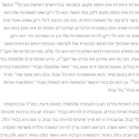
18
ניות ורוחניות אינו תופס מקום, וכמבואר בהדרושים דפרשת נצבים
המשל
יות אינו תופס מקום דלכן הנה כאשר הוא כלי ריקן שאז הגשמיות שלו הוא
שר ודם קאי על השפעה רוחנית, הנה אין הכוונה דכלי ריקן שאינו אוכל ואינו
 להיות שאינו חפץ בגשמיות הדברים, שהדברים המותרים אינו חפץ בהם וגם
זה הוא כלי ריקן להיות שהגשמיות שלו אין זה גשמיות, הרי הוא ריקן
ת, והוא שמהפך את הנפש הבהמית שלו לקדושה והכחות דנפש הבהמית נעשו
 ממולא מהכחות דנפש האלקית דאז הוא כלי מלא, הנה אז מדתו של הקב״ה
עת, הנה אז הוא מחזיק את מדתו של הקב״ה, והיינו שנותנים לו מלמעלה בחי׳
 בכלים, אמנם הכוונה היא שגם בחי׳ האור שלמעלה מבחי׳ התלבשות בכלים
ת היא באופן אחר, והוא שהגשמיות הוא בלי גבול, וכמו המן שאף שהי׳ מדוד
19
יט
, וכן הוא גם בזה דכאשר ההשפעה היא למעלה מבחי׳ התלבשות אורות
בבחי׳ בלי גבול.
דה דאורות וכלים ויש בו העבודה שלמעלה מטעם ודעת, כמו״כ גם בהקומה
שות אורות בכלים, ובעבודה זו להיותה בבחי׳ הגבלה יש בזה בחינות פרטיות
 גבול, שבעבודה זו לא שייך פרטים להיותה בלי גבול, כי אם היא בבחי׳ כלל.
ת שלפני ראש השנה, דבראש השנה צריך להיות המשכה כללית משרשה ומקורה,
נו אבינו כולנו כאחד, דהמשכת הברכה היא כאשר כולנו כאחד דוקא, ולכן צריך