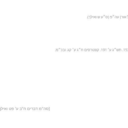
[סה"מ דברים ח"ב ע' פט ואילך