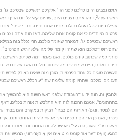
אתם
נצבים היום כולכם לפני הוי׳ אלקיכם ראשיכם שבטיכם גו׳ מ
2
ראש השנה
, דזהו אתם נצבים היום, שהיום קאי על יום הדין דרא
אפילו ביום שכל העולם כולם מתים אתם חיים. ובכדי שיהי׳ אתם נצ
פרטים מיוחדים כי אם קומה אחת שלימה, דאז הנה אתם נצבים ה
ראשיכם שבטיכם גו׳, דמאחר שאומר כולכם, הרי נכלל בזה במילא כל
6
שהפירוש דכולכם הוא שתהיו קומה שלימה שלא יורגש הפרטים
, 
סותר למה שכתוב קודם כולכם. ואם נאמר דמה שכתוב ראשיכם שבט
תיבת כולכם, היינו שמפרש דמה שכתוב כולכם הוא ראשיכם שבטיכם
העשרה סוגים כל אחד בפרטיות, מובן מזה שאינו בא רק לפרש תיב
הענינים, כולכם, שתהיו קומה שלימה שהו״ע הכלל, ראשיכם שבטיכם
ולהבין
זה, הנה ידוע דהעבודה שלפני ראש השנה היא להמשיך אורו
8
בתחתונים
, אמנם ההכנה לזה היא התלבשות אורות בכלים, דאף ש
הם למטה, ו(גם) האורות הם בבחי׳ דביקות במקורם והם בבחי׳ גי
ניכרת, ואם כן הרי הם הפכים ואיך אפשר להיות התחברותם. אך מ
מעלתו ע״י האור, הנה עי״ז אפשר להיות התחברות דאורות וכלים. ד
במגע (וואָס דער אור קומט מיט אים אין אַ באַרירונג) מרגיש א
9