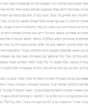
מכל מקום הוא מחזיק ריבוי השפעה להיות שהגשמיות שלו הוא רוח
על זה מהכחות דרצון שכל ומחשבה שכולם במוח אחד, להיות שרוחנ
רוחניות הוא מחזיק בלי גבול. והנה כמו״כ הוא גם בהפירוש דמדת ב
שותה וכדומה, כי אם אף שהוא אוכל ושותה ועושה כל צרכיו, אבל
בדברים המוכרחים הוא עושה רק מצד התועלת הרוחנית שבזה, משום 
מענינים גשמיים, וכאשר הוא כלי ריקן הוא מחזיק השפעה רוחני
ממולאים מהכחות דנפש האלקית, וכאשר הנפש הבהמית שלו נעשה
כלי מלא מחזיק, דכאשר הוא כלי מלא, שהגיע בעבודתו עד שידו מג
הרצון פשוט שלמעלה מטעם ודעת ולמעלה מבחי׳ התלבשות אורות
יבוא בכלים, ועוד יותר שיומשך גם בגשמיות, שאז הנה גם הגשמיו
במדת העומר, מכל מקום הי׳ בלי גבול דאחד המרבה ואחד הממע
בכלים, הנה אז גם כמו שהיא באה בכלים ובגשמיות מכל מקום היא 
והנה
כמו שהוא בעבודה הפרטית אצל כל אחד ואחד, שיש בו העבו
שלימה דכללות ישראל יש ב׳ בחינות העבודה, העבודה בבחי׳ התלב
והן העשרה סוגים דראשיכם שבטיכם גו׳, וישנה העבודה שבבחי׳ בלי
וזהו אתם נצבים היום כולכם גו׳, דפרשה זו קוראים לעולם בשב
20
ובכדי שיהי׳ ההמשכה צריך להיות העבודה בבחי׳ כלל, כמ״ש
ברכ