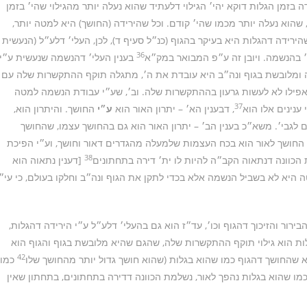
ה בזמן הגלות דוקא יהי׳ הגילוי דלעתיד שהוא נעלה יותר מהגילוי שהי׳ בזמן
 שהוא נעלה יותר מכמו שהי׳ קודם. וכל שהירידה (החושך) היא למטה יותר,
 שהירידה דהגלות היא בעיקר בהגוף (כנ״ל סעיף ד), לכן, העלי׳ דלע״ל (הנעשית
36
׳ בהנשמה. ויובן זה ע״פ המבואר במק״א
בענין העלי׳ דהנשמה שנעשית ע״י
טה ומלובשת בגוף ונה״ב היא עובדת את ה׳, מתגלה תוקף ההתקשרות שלה עם
ואפילו לא לעשות גרעון בההתקשרות שלה. וב׳, שע״י עבודת הנשמה למטה
37
 ענינים אלו הוא
, דבענין הא׳ – יתרון האור הוא
ע״י
החושך. והיתרון הוא,
 לגבי׳. משא״כ בענין הב׳ – יתרון האור הוא גם בהחושך עצמו, שהחושך
את החושך לאור הוא בכח העצמות שלמעלה מהגדרים דאור וחושך, וע״י הפיכת
38
 הכוונה דנתאוה הקב״ה להיות לו ית׳ דירה בתחתונים
[דענין נתאוה הוא
 היא לא בשביל הנשמה אלא בכדי לתקן את הגוף ונה״ב וחלקו בעולם, כי עי״
רור והזיכוך דהגוף וכו׳, עד״ז הוא גם בהעלי׳ דלע״ל ע״י הירידה דהגלות,
ות הוא גילוי תוקף ההתקשרות שלה, שהגם שהיא מלובשת בגוף והגוף הוא
42
א שהחושך דהגוף כמו שהוא בגלות (שהוא חושך גדול יותר מהחושך שלו
כמו
כמו שהוא בגלות נהפך לאור, נשלמת הכוונה דדירה בתחתונים, בתחתון שאין