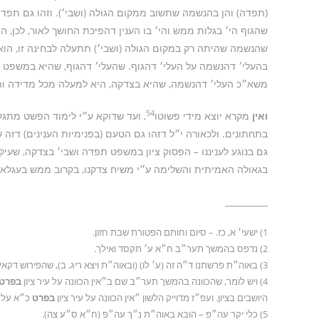
(תפדה) והן בהנשמה שתשוב ממקום הגולה (ושבי׳). וזהו גם תפדה
שהגוף הי׳ בגלות ממש והי׳ בו הענין דהפיכת החושך לאור, לכן, ה
שהנשמה שהיתה רק במקום הגולה (ושבי׳) תתעלה לבחינה זו, הוא 
בהעלי׳ דהנשמה על העלי׳ דהגוף. שהעלי׳ דהגוף, שהיא במשפט (הי
משא״כ העלי׳ דהנשמה, שהיא בצדקה, היא למעלה מכל מדידה וה
54
ואין
מקרא יוצא מידי פשוטו
, ועד שדוקא ע״י לימוד הפשט מתגל
בתחתונים. ולכאורה י״ל דזהו גם הטעם (בפנימיות הענינים) דזה
גם בנוגע לעניננו – הפסוק ציון במשפט תפדה ושבי׳ בצדקה, שעיק
בגאולה האמיתית והשלימה ע״י משיח צדקנו, בקרוב ממש בעגלא ד
__________
1) ישעי׳ א, כז. – סיום וחותם הפטורת שבת חזון.
2) נדפס בהמשך תער״ב ח״א ע׳ תקסד ואילך.
3) באוה״ת פרשתנו ד״ה זה (ע׳ לו) (ובאוה״ת ויצא ריג, ב), שהפירוש דקאי על העיר עצמה הוא ״דוחק קצת״.
4) ויש לומר, שהכוונה בהמשך תער״ב שם ב״אין הכוונה על עיר ציון
בפרט
היושבים בציון. ועפ״ז מדוייק הלשון ״אין הכוונה על עיר ציון
בפרט
כ״א על
5) כלי יקר עה״פ – הובא באוה״ת נ״ך עה״פ (ח״א ס״ע צה).