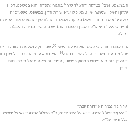
 במשפט ושבי׳ בצדקה, דהעילוי שיהי׳ בהגוף (תפדה) הוא במשפט, דכיון
יתרון והעילוי שנעשה עי״ז, מגיע לו ע״פ שורת הדין, במשפט. משא״כ זה
(לא ע״פ שורת הדין, אלא) בצדקה. ולכאורה יש להוסיף, שבפרט אחד יש יתרון
ינו שהעלי׳ היא ע״פ חשבון דטעם ודעת), יש בזה איזו מדידה והגבלה,
גבלה.
55
ה העצם דתורה, כי פשט הוא בעולם העשי׳
, שבו דוקא נשלמת הכוונה דדירה
56
 שהלימוד עם תשב״ר, הבל שאין בו חטא
, הוא דוקא ע״פ הפשט. וי״ל שכן הוא
ר הענין בזה הוא פירוש הפסוק כפשוטו, הפדי׳ והיציאה מהגלות בפשטות
ידן.
״ היא (לא לשלול הפירוש דקאי על העיר עצמה, כ״א) לשלול הפירוש דקאי על
ישראל
כללות
ישראל״*.