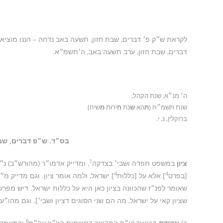
לקראת ש״ק פ׳ דברים, שבת חזון, תשעה באב נדחה – הננו מוצי
דברים, שבת חזון, ערב תשעה באב, ה׳תשמ״א.
ה׳ מנ״א, שנת הקהל,
שנת תשמ״ח (
ת
הא
ש
נת
ח
ירות
מ
שיח)
ברוקלין, נ. י.
בס״ד. ש״פ דברים, שב
1
ציון
במשפט תפדה ושבי׳ בצדקה
, ומדייק אדמו״ר (מהורש״ב) נ
4
4
[בפרט
] אלא על [כללות
] ישראל, ולמה אומר ציון. וגם מדייק מ״ש
שאומר לפנ״ז שהכוונה בציון כאן היא על כללות ישראל. דיש מפרש
שציון קאי על ישראל, מה הם שני הסוגים דציון ושבי׳]. וגם מהו״
6
ב)
ונקודת
הביאור (ע״פ המבואר ברשימות הצ״צ עה״פ
ובמאמר 