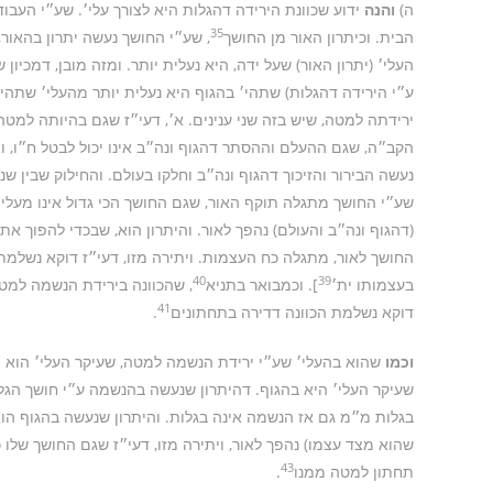
ה)
והנה
ידוע שכוונת הירידה דהגלות היא לצורך עלי׳. שע״י העבוד
35
הבית. וכיתרון האור מן החושך
, שע״י החושך נעשה יתרון בהאור,
העלי׳ (יתרון האור) שעל ידה, היא נעלית יותר. ומזה מובן, דמכיון
ע״י הירידה דהגלות) שתהי׳ בהגוף היא נעלית יותר מהעלי׳ שתהי
ירידתה למטה, שיש בזה שני ענינים. א׳, דעי״ז שגם בהיותה למ
הקב״ה, שגם ההעלם וההסתר דהגוף ונה״ב אינו יכול לבטל ח״ו, 
נעשה הבירור והזיכוך דהגוף ונה״ב וחלקו בעולם. והחילוק שבין שני
שע״י החושך מתגלה תוקף האור, שגם החושך הכי גדול אינו מעלים
(דהגוף ונה״ב והעולם) נהפך לאור. והיתרון הוא, שבכדי להפוך 
החושך לאור, מתגלה כח העצמות. ויתירה מזו, דעי״ז דוקא נשלמת
40
39
בעצמותו ית׳
]. וכמבואר בתניא
, שהכוונה בירידת הנשמה למטה
41
דוקא נשלמת הכוונה דדירה בתחתונים
.
וכמו
שהוא בהעלי׳ שע״י ירידת הנשמה למטה, שעיקר העלי׳ הוא הבי
שעיקר העלי׳ היא בהגוף. דהיתרון שנעשה בהנשמה ע״י חושך הגל
בגלות מ״מ גם אז הנשמה אינה בגלות. והיתרון שנעשה בהגוף הו
שהוא מצד עצמו) נהפך לאור, ויתירה מזו, דעי״ז שגם החושך שלו 
43
תחתון למטה ממנו
.