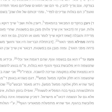
בצדקה. וגם צריך להבין, מי הם שני הסוגים שעליהם נאמר תפדה ו
ואעפ״כ הם בגלות וצריכים לפדי׳, ומהי זכותם של אלו שנק׳ בשם 
7
ד)
ויובן
בהקדים המבואר בהמאמר
, דענין גלות ושבי׳ שייך דוקא
גלות. וענין זה (דבאור אין שייך גלות) מובן גם בפשטות. שהרי מ
מדידה והגבלה [שאז דוקא שייך לומר מעט או הרבה], גם אז הוא 
23
נדחה
ממילא
מפני האור
. [דבתחלת הבריאה היו אור וחושך מש
נדחה מפני האור]. ומזה מובן גם בפשטות, דבאור אין שייך ענין הג
26
והנה
עד״ז הוא גם בנשמה וגוף, שהם דוגמת אור וכלי
. וכידוע 
שהנשמה היא מלובשת בגוף והגוף הוא בגלות, מ״מ בנוגע להנשמה 
28
היא נמצאת שלא במקומה וצריכה להשבה. וכמרז״ל
אני ישנה בג
30
שהנשמה היא חלק אלוקה ממעל ממש
, דגם כשהיא באופן ד״מ
32
[ועד שהיא חלק אלוקה ממעל ממש], וידוע מאמר הבעש״ט
שכשא
33
והתלבשותה בגוף בכח המפליא לעשות
, ואפילו בזמן הגלות, אי
אלא גם על הנשמה דכאו״א מישראל. דמכיון שהנשמה אינה בגלות,
34
מלובשת בהגוף, ועד שהיא מתפעלת ממאורעי הגוף
, ע״י הגלו