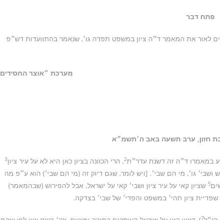
פתח דבר
אים לאור את המאמר ד״ה ציון במשפט תפדה גו׳, שנאמר בהתוועדות דש״פ
מערכת ״אוצר החסידים
ת חזון, ערב תשעה באב ה׳תשמ״א
3
2
״ע במאמרו ד״ה זה דשנת עדר״ת
, הרי הכוונה בציון כאן היא לא על עיר ציון
 ושבי׳ גו׳, מי הם שבי׳. [ויש לומר, שגם דיוק זה (מי הם שבי׳) הוא ע״פ מה
5
ים
שציון קאי על עיר ציון ושבי׳ קאי על ישראל. אבל להפירוש (שבהמאמר)
ע שפדיית ציון תהי׳ במשפט והפדי׳ של שבי׳ בצדקה.
7
הנ״ל
), דציון קאי על ישראל העוסקים בתורה ומצוות, ונק׳ בשם ציון לפי שהם