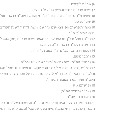
6) אוה״ת נ״ך שם.
7) דשנת עדר״ת בסופו (המשך הנ״ל ע׳ תקעא).
8) תענית פ״ד סוף ה״ב. וכ״ה בזח״ג לה, א (הובאו באוה״ת פרשתנו (ופ׳ ויצא) שם. נ״ך שם ס״ע צז). ירושלמי מגילה פ״ג סוף ה״ו.
9) ישעי׳ נא, טז.
10) אוה״ת פרשתנו (ופ׳ ויצא) שם. נ״ך שם ע׳ צח. ד״ה זה דשנת תער״ב ודשנת עדר״ת. ועוד (מקה״ע לירושלמי שם).
11) אבות פ״א מ״ב.
12) כ״ה באוה״ת נ״ך שבהערה 6. ובהמאמר דשנת עדר״ת (שם) שושבי׳ הם בעלי תשובה. וראה לקמן בפנים.
13) ראה גם לקו״ת פרשתנו ד״ה זה (א, ג).
14) סנהדרין צז, ב. רמב״ם הל׳ תשובה פ״ז ה״ה.
15) רמב״ם שם.
16) פרש״י עה״פ. וראה גם אוה״ת נ״ך שם ע׳ צו. ובכ״מ.
17) כמ״ש (מיכה ז, יח) מי א-ל כמוך נושא עון וגו׳, ובמצודת דוד שם: ״משו
ובלקו״ת (דרושי ר״ה ס, ד): ״א-ל הוא חסד . . מי בעל חסד כמוך . . נושא
הקב״ה אמר יעשה תשובה ויתכפר לו.
18) פרשתנו א, יז.
19) עה״פ (מספרי עה״פ).
20) מצודת דוד עה״פ.
21) והמבואר בכמה דרושים (וראה בארוכה ד״ה זה דשנת תשל״ה (נדפס בסה״מ – מלוקט [ח״א] – ע׳ קנא [לעיל ע׳ כה] ואילך).
ממש – הכוונה בזה היא שהגלות אינו באופן של שבי׳ [וכמבואר שם החילוק 