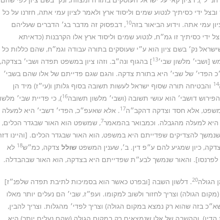
בצל ידי כסיתיך לנטוע שמים וליסוד ארץ ולאמר לציון עמי אתה, חזרנו על כל
10
ן עמי אתה. וידוע הביאור בזה
, דבפסוק זה מדבר בג׳ הדברים שעליהם
בצל ידי כסיתיך זו גמ״ח, לנטוע שמים וליסוד ארץ אלו הקרבנות (כדאיתא
 שישראל נק׳ בשם ציון הוא ע״י שעוסקים בתורה עבודה וגמ״ח, שהם כללות כל
13
 [ושבי׳ מלשון שבי׳
] בהגוף ונה״ב. וזהו ציון במשפט תפדה ושבי׳ בצדקה,
 הפדי׳ של שבי׳ היא בתורת צדקה. והגם שגם פדייתם של אלו שהם בשבי׳
14
והבטיחה תורה שסוף ישראל לעשות תשובה בסוף גלותן ו(עי״ז) מיד הן
16
הפירוש דושבי׳ הוא עושי תשובה (ושבי׳ מלשון תשובה
), כי פדיית שבי׳ מלשון
17
 משפט, אלא חסד וצדקה דהקב״ה
. אלא שאעפ״כ, הפדי׳ דשבי׳ היא למעלה
7
ה היא למעלה מהגבלה. וכמבואר בהמאמר
, שמשפט הוא האור שבגדר הכלים,
שנמשך להצדיקים שפדייתם היא במשפט, הוא האור שבגדר הכלים. [והיינו דזה
18
צדקה, כיון שמגיע להם ע״פ דין. ב׳, שענין המשפט
שולל
צדקה, כמ״ש
לא
ה לפרנסו]. והאור שנמשך לבע״ת שפדייתם היא בצדקה, הוא האור שבהבדלה.
20
 הגולה
. דלשון השבה [ובפרט כאשר הוא בסמיכות לתיבת תפדה שלפנ״ז]
קום הגולה) וצריך לחזור ולשוב למקומו. ועפ״ז, שבי׳ הם נעלים יותר מאלו
״כ בזה שהוא רק נמצא במקום הגולה) וצריך לפדי׳ מהגלות. וצריך להבין,
דין), וההשבה של אלו שנמצאים רק במקום הגולה (שהם נעלים יותר) היא