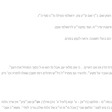
רת הדין אין אנו ראויים . . כי אנו מלאי עון, אבל מי הוא א-ל כמוך המוחל את העון״.
 עון ועובר על פשע״. ולהעיר גם ממרז״ל (יל״ש תהלים רמז תשב) שאלו לתורה וכו׳ ורק
וש״נ
) שב״ציון״ אין שייך גלות
בין ציון לשבי׳ מלשון שבי׳] אבל מ״מ הו״ע של גלות שלכן צריך לפדי׳. משא״כ ושבי׳