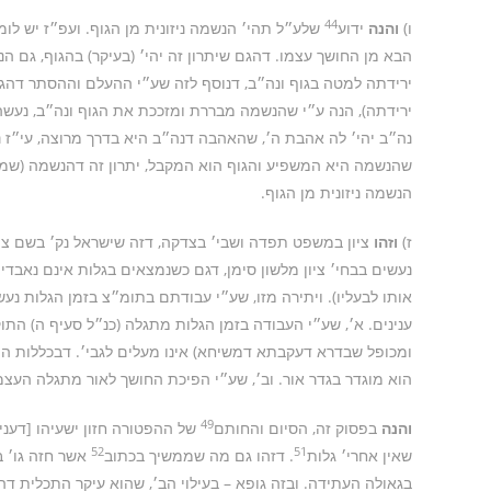
44
ו)
והנה
ידוע
שלע״ל תהי׳ הנשמה ניזונית מן הגוף. ועפ״ז יש לו
הבא מן החושך עצמו. דהגם שיתרון זה יהי׳ (בעיקר) בהגוף, גם הנ
ירידתה למטה בגוף ונה״ב, דנוסף לזה שע״י ההעלם וההסתר דהג
ירידתה), הנה ע״י שהנשמה מבררת ומזככת את הגוף ונה״ב, נעשה
נה״ב יהי׳ לה אהבת ה׳, שהאהבה דנה״ב היא בדרך מרוצה, עי״ז נ
שהנשמה היא המשפיע והגוף הוא המקבל, יתרון זה דהנשמה (שמקבל 
הנשמה ניזונית מן הגוף.
ז)
וזהו
ציון במשפט תפדה ושבי׳ בצדקה, דזה שישראל נק׳ בשם צי
נעשים בבחי׳ ציון מלשון סימן, דגם כשנמצאים בגלות אינם נאבדים
אותו לבעליו). ויתירה מזו, שע״י עבודתם בתומ״צ בזמן הגלות נעשה
ענינים. א׳, שע״י העבודה בזמן הגלות מתגלה (כנ״ל סעיף ה) התוק
ומכופל שבדרא דעקבתא דמשיחא) אינו מעלים לגבי׳. דבכללות 
הוא מוגדר בגדר אור. וב׳, שע״י הפיכת החושך לאור מתגלה העצמ
49
והנה
בפסוק זה, הסיום והחותם
של ההפטורה חזון ישעיהו [דענינ
52
51
שאין אחרי׳ גלות
. דזהו גם מה שממשיך בכתוב
אשר חזה גו׳ ב
בגאולה העתידה. ובזה גופא – בעילוי הב׳, שהוא עיקר התכלית דהג