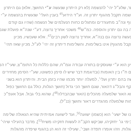
מר, שלע״ל יהי׳ להנשמה (לא רק היתרון שנעשה
ע״י
החושך, אלא) גם היתרון
45
שמה תקבל מהגוף יתרון זה. וע״ד הידוע
בענין העלי׳ שנעשית בהנשמה ע״י
וף ונה״ב מתעוררים ומתגלים כחות הנעלמים של הנשמה (שהיו גם קודם
46
 בה גם יתרון והוספה. כמ״ש
משכני אחריך נרוצה, דע״י שנה״א פועלת שגם
47
עשה נרוצה גם בנה״א, אחריך נרוצה לשון רבים
. אלא שעכשיו, מכיון
מהגוף) אינו בשלימות, והשלימות דיתרון זה יהי׳ לע״ל, מכיון שאז תהי׳
ון הוא ע״י שעוסקים בתורה עבודה וגמ״ח, שהם כללות כל התומ״צ, שעי״ז הם
 ח״ו בין האומות (ובדוגמת דבר שיש לו סימן כפשוטו, שע״י הסימן מחזירים
 בהם יתרון ועלי׳, למעלה יותר מכמו שהיו בזמן הבית. והיתרון הוא בשני
ף והבל״ג דהאור, שגם חושך הכי גדול (חושך הגלות, כולל גם החושך כפול
48
הוא האור שלמעלה מהכלים (האור שבהבדלה
), שהוא בלי גבול. אבל אעפ״כ
ות שלמעלה מהגדרים דאור וחושך (כנ״ל).
50
ו של ישעי׳ הוא (כשמו) ישועה
, ועד לישועה אמיתית שהיא הגאולה שלימה
53
ימי גו׳ יחזקיהו, שביקש הקב״ה לעשות חזקיהו משיח
], מדבר בהעילוי שיהי׳
לות. וזהו אומרו תפדה ושבי׳, שעילוי זה הוא הן בהגוף שיפדה מהגלות