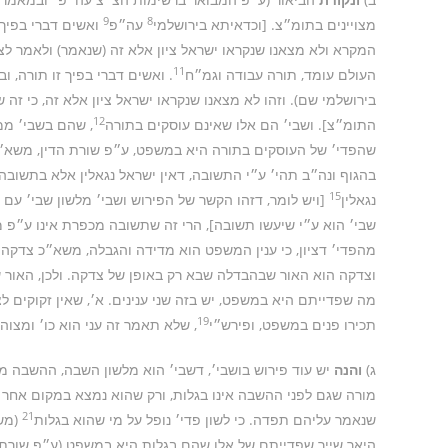
9
8
מצויינים בתומ״צ. [וכדאיתא בירושלמי
עה״פ
ואשים דברי בפיך ו
המקרא ולא מצאנו שנקראו ישראל ציון אלא זה (שנאמר) ולאמר לציו
11
העולם עומד, תורה עבודה וגמ״ח
. ואשים דברי בפיך זו תורה, ו
בירושלמי שם). וזהו לא מצאנו שנקראו ישראל ציון אלא זה, כי זה
12
התומ״צ]. ושבי׳ הם אלו שאינם עוסקים בתורה
, שהם בשבי׳ ממש
שהפדי׳ של העוסקים בתורה היא במשפט, ע״פ שורת הדין, משא״כ
בהגוף ונה״ב תהי׳ ע״י התשובה, דאין ישראל נגאלין אלא בתשובה
15
נגאלין
[ויש לומר, דזהו הקשר של הפירוש ושבי׳ מלשון שבי׳ עם 
שבי׳ הוא ע״י שיעשו תשובה], הרי זה שתשובה מכפרת אינו ע״פ
מהפדי׳ דציון, כי ענין המשפט הוא מדידה והגבלה, משא״כ צדק
וצדקה הוא האור שבהבדלה שבא רק באופן של צדקה. ולכן, האור 
מה שפדייתם היא במשפט, יש בזה שני ענינים. א׳, שאין זקוקים ל
19
תכירו פנים במשפט, ופירש״י
, שלא תאמר זה עני הוא כו׳ ומצו
ג)
והנה
יש עוד פירוש בושבי׳, דשבי׳ הוא מלשון השבה, ההשבה מן
מורה שגם לפני ההשבה אינו בגלות, ורק שהוא נמצא במקום אחר (מ
21
שנאמר עליהם תפדה. כי לשון פדי׳ נופל על מי שהוא בגלות
(משא
היאך שייך שפדייתם של אלו שהם בגלות היא במשפט (ע״פ שורת ה