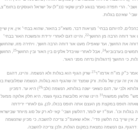
שבי׳. הרי תפדה נאמר בנוגע לציון שקאי (כנ״ל) על ישראל העוסקים בתומ״צ,
שבי׳ שאינם בגלות.
 בהכלים, להיותם בבחי׳ מציאות דבר, משא״כ בהאור, שהוא בבחי׳ אין, אין שייך
22
עט אור דוחה הרבה מן החושך
, והיינו דגם לאחרי ירידת והמשכת האור בבחי׳
דוחה את החושך, ועד שאפילו מעט אור דוחה הרבה חושך. ויתירה מזו, שהחושך
25
24
תמשים בערבוביא
, אבל לאחרי שויבדל אלקים בין האור ובין החושך
, החושך
לות, כי החושך (דהגלות) נדחה מפני האור.
27
מאמר כ״ק מו״ח אדמו״ר
שרק הגוף הוא בגלות ולא הנשמה. והיינו, דהגם
אין זה ענין של גלות. ורק שמצד זה שהגוף הוא בגלות, הנשמה שמלובשת בו
29
לותא ולבי ער, דגם כשאני ישנה בגלותא, הנשמה (ולבי
) היא ער. דמכיון
31
מש״ מלשון ממשות
היינו שהיא מלובשת בגוף גשמי, היא חלק אלוקה ממעל
תה תופס במקצת מן העצם אתה תופס בכולו, לכן, גם לאחרי ירידתה
נה בגלות וכו׳. ועפ״ז יש לומר, דהלשון ושבי׳ קאי לא רק על סוג מיוחד שבישראל
 אין שייך בה הלשון פדי׳. אלא שאעפ״כ צריכה להשבה, כי מכיון שהנשמה
ת דהגוף, גם הנשמה נמצאת במקום הגלות, ולכן צריכה להשבה.