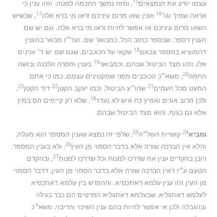
15
עצמו יודע את הנמצאים
, ומזה נמשך החכמה למטה. וזהו ענין כי
17
16
אראה שמיך וגו׳
וענין שאו מרום עיניכם וראו מי ברא אלה
, שכשיש
השאו מרום עיניכם אז אפשר להיות וראו מי ברא אלה. וגם יש שם
הענין דספר, שבספר כתוב הכל, כמבואר שם. ועד״ז מבאר בהענין
18
דהמוציא במספר צבאם
שקאי על הכוכבים, שגם שם יש ד׳ ענינים
19
אלו, וזהו מצד הביטול שבהם, וכמבואר
בענין וחפרה הלבנה ובושה
20
החמה
, משא״כ הכוכבים מפני שמקטינים עצמם, כמו כי אתם
23
22
21
המעט מכל העמים
שהו״ע הביטול, וכמו יעקב הקטן
דוד הקטן
,
18
ולכן מרוב אונים ואמיץ כח איש לא נעדר
, שלא רק קיימים הם במין
אלא גם בגוף, והוא מצד הביטול שבהם.
25
24
ומביא
קושיית השל״ה
, שלפי זה נמצא שענין המספר הוא מעלה,
26
והלא אין הברכה שורה אלא בדבר הסמוי מן העין
, ולא בענין המספר.
27
ויובן בהקדים ענין את שדרכו למנות וכל שדרכו למנות
, ובהקדם
הטעם ע״ז דאין הברכה שורה אלא בדבר הסמוי מן העין, דדבר הסמוי
מן העין זהו ענין עלמא דאתכסיא. וההפרש בין עלמא דאתכסיא
לעלמא דאתגליא, שבעלמא דאתגליא הפרטים הם כבר בגילוי
ובהגבלה ולכן אי אפשר להיות בהם ענין השינוי והריבוי, משא״כ