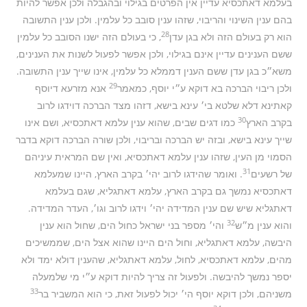
בעלמא דאתכסיא עדיין אין הפרטים בגילוי ובהגבלה ולכן אפשר להיות
בהם ענין השינוי והריבוי, שזהו ענין סובב כל עלמין. ולכן ענין התשובה
28
הוא רק בעולם הזה ולא בגן עדן
, כי בעולם הזה ישנו הסובב כל עלמין
ששם הענינים עדיין אינם בגילוי, ולכן אפשר לפעול לשנות את הענינים,
משא״כ בגן עדן ששם הענין דממלא כל עלמין, אינו שייך ענין התשובה.
29
ולכן ריבוי הברכה בא דוקא ע״י יוסף, כמאמר
אנא מזרעא דיוסף
קאתינא דלא שלטא בי׳ עינא בישא, דזהו מצד הברכה דוידגו לרוב
30
בקרב הארץ
כמו דגים שבים, שהוא ענין עלמא דאתכסיא, ושם אינו
שייך עינא בישא, ובזה יש הברכה ובריבוי, ולכן שורה הברכה דוקא בדבר
הסמוי מן העין, שזהו ענין עלמא דאתכסיא, ואין שם המראית עיניהם
31
של רשעים
. ואומר שהידגו לרוב יהי׳ בקרב הארץ, היינו שמעלמא
דאתכסיא נמשך גם בקרב הארץ, עלמא דאתגליא, שגם בעלמא
דאתגליא שיש שם ענין המדידה יהי׳ וידגו לרוב וגו׳, העדר המדידה.
32
והוא ענין מ״ש
והי׳ מספר בני ישראל כחול הים, שחול הוא ענין
היבשה, עלמא דאתגליא, וחול הים היינו שהוא אצל הים, שממשיכים
מהים, עלמא דאתכסיא, לחול, עלמא דאתגליא, שהענין דולא ימד ולא
יספר נמשך להיבשה. ולפעול זה צריך להיות דוקא ע״י מי שלמעלה
33
משניהם, ולכן דוקא יוסף הי׳ יכול לפעול זאת, כי הוא המשביר בר