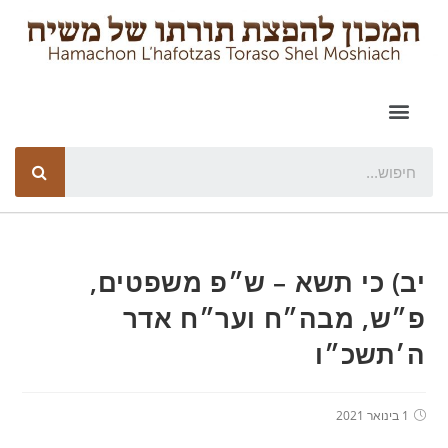
יב) כי תשא – ש״פ משפטים,
פ״ש, מבה״ח וער״ח אדר
ה׳תשכ״ו
1 בינואר 2021