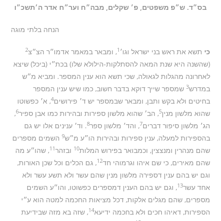
בס״ד. ש״פ משפטים, פ׳ שקלים, מבה״ח וער״ח אדר ה׳תשכ״ו
הנחה בלתי מוגה
2
1
כי
תשא את ראש בני ישראל וגו׳
, ומבאר במאמר אדמו״ר הצ״צ
(שהשנה היא שנת המאה להסתלקות-הילולא שלו) בכת״י (ביכל) שיצא
לאחרונה מהגלות לגאולה, שכי תשא הוא ענין המספר. ומביא מ״ש
3
במדרש
שמספר שייך דוקא בדבר חשוב, כמו שיש ענין המספר
4
בחיטים ולא בקש ותבן, ומבאר שבמספר יש ד׳ פירושים
, א׳ כפשוטו
6
5
שהוא מלשון מנין
, הב׳ שהוא מלשון ספירות ובהירות כמו אבן ספיר
,
8
7
הג׳ מלשון סיפור דברים
, והד׳ מלשון ספר
. וד׳ ענינים אלו יש גם
9
בהספירות למעלה, ענין ספירות ובהירות הו״ע מ״ש
השמים מספרים
11
10
שהם מנהרין ומנצצין, וכמבואר בפירוש המלות
ובזהר
, שהו״ע מה
12
שהם מאירים, כי שם איהו וגרמוהי חד
, גם הכלים וכל שכן האורות,
וגם יש בהם ענין דספירה מלשון מנין שהם עשר ולא תשע עשר ולא
13
אחד עשר
, וגם יש בהם הענין דמספרים כפשוטו, והו״ע השמים
מספרים, שהם מגלים אלקות, דכל מציאות החכמה למטה הוא ע״י
14
הספירות, דאיהו חכים ולא בחכמה ידיעא
, שזה בא מזה שבידיעת