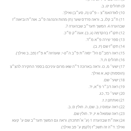
9) תהלים יט, ב.
10) לאדהאמ״צ – פ״ט (ה, סע״ב) ואילך.
11) ח״ב קלו, ב. וראה פרדס שער (ח) מהות והנהגה פ״ב. אוה״ת וביאוה״ז
שבהערה 4. המשך תער״ב שבהערה 7.
12) תקו״ז בהקדמה (ג, ב). אגה״ק ס״כ.
13) ספר יצירה פ״א מ״ד.
14) תקו״ז שם (יז, ב).
15) ראה רמב״ם הל׳ יסוה״ת פ״ב ה״ט-י. שעהיוה״א פ״ז (פב, ב ואילך).
16) תהלים ח, ד.
17) ישעי׳ מ, כו. וראה בארוכה ד״ה שאו מרום עיניכם בספר החקירה להצ״צ
(הוספות) קא, א ואילך.
18) ישעי׳ שם.
19) ראה דב״ר פ״א, יד.
20) ישעי׳ כד, כג.
21) ואתחנן ז, ז.
22) ראה עמוס ז, ב. שם, ה. חולין ס, ב.
23) ראה שמואל-א יז, יד. חולין שם.
24) אוה״ת שבהערה 1 (ע׳ א׳תתכח). וראה גם המשך תער״ב שם ע׳ קעא
ואילך. ד״ה זה תשכ״ז (לקמן ע׳ פב ואילך).