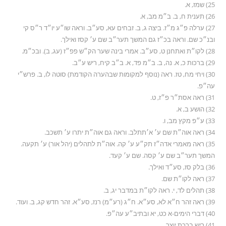
25) שמז, א.
26) תענית ח, ב. ב״מ מב, א.
27) ערלה פ״ג מ״ז. ביצה ג, ב. זבחים עא, סע״ב. וראה שו״ע יו״ד ר״ס קי
ובנ״כ שם. וראה בכ״ז גם המשך תער״ב שם ע׳ קסז ואילך.
28) לקו״ת ואתחנן ט, סע״ב. אמרי בינה שער הק״ש פפ״ז (עג, ב). ובכ״מ.
29) ברכות כ, א. נה, ב. ב״מ פד, א. ב״ב קיח, ריש ע״ב.
30) ויחי מח, טז. ראה (נוסף למקומות שבהערה הקודמת) סוטה לו, ב. פרש״י
עה״פ.
31) ראה אסת״ר פ״ז, ט.
32) הושע ב, א.
33) ע״פ מקץ מב, ו.
34) ראה אוה״ת שם ע׳ א׳תתלב. וראה גם אוה״ת יתרו ע׳ תשכב.
35) ראה מאמרי אדה״ז תק״ע ע׳ קה. אוה״ת לתהלים (יהל אור) ע׳ תקעה.
המשך תער״ב שם ע׳ קסה. שם ע׳ קעד.
36) בלק סז, סע״ד ואילך.
37) ראה לקו״ת שם.
38) תהלים לד, י. ראה לקו״ת במדבר יג, ב.
39) ראה זהר ח״א לא, סע״א. ח״ג (רע״מ) רנז, סע״א. זהר חדש קג, ב. ועוד.
40) דברי הימים-א כט, יא ובתיב״ע עה״פ.
41) ריש ברכת יוצר.