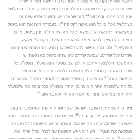
לישנא מעליא נקט, מ״מ מוכרח לומר שגם הלישנא מעליא יש לו
שייכות לרע, ורק כמו שהוא בתפילה עדיין הוא קדושה, ואח״כ נשתלשל
44
ענין הרע ממנו. וכמבואר
דזה שבארץ יש יתושים ופרעושים זה
45
נשתלשל מכל, כי כל הוא מקור לקליפה
. ובעבודה הנה את הוא ביטול
במציאות, יראו את הוי׳, משא״כ כל אף שהוא ג״כ ענין ביטול, מ״מ
הוא ביטול השייך לכאו״א אפילו אומות העולם, דקרו לי׳ אלקא
46
דאלקיא
, ולכן מזה אפשר להשתלשל ענין הרע. וזהו ההפרש בין את
שדרכו לכל שדרכו, שבאת שדרכו כיון שזהו ביטול במציאות יש
ההמשכה דעלמא דאתכסיא, לכן שם מספר הוא מעלה, משא״כ כל
שדרכו הוא ענין מספר בלא המשכת עלמא דאתכסיא, וכמבואר
47
בביאורי הזהר
ההפרש בין מספר האורות למספר הכלים, שבאורות
כל מה שלמעלה יותר הוא בריבוי יותר, משא״כ בכלים כל מה שלמעלה
48
יותר הוא במיעוט יותר, עד אנת הוא חד ולא בחושבן
.
וזהו
כי תשא את ראש בני ישראל, שפירושו הוא ענין המספר, ויש בזה
49
עוד פירוש שהוא מלשון הרמה
, שירים את המספר בבלי מספר. וזהו
ראש בני ישראל, שבנשמה יש רגל הנשמה וראש הנשמה, דכל הנשמה
50
ממלאה את הגוף
, ויש ג״כ ראש הנשמה עד לבחי׳ מזל, שזהו ענין
51
הסובב
. וצ״ל כי תשא עד לבחי׳ הראש ומזל שבנשמה, ולהמשיך מזה