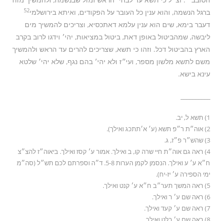
52
ברגל הנשמה, והוא ענין כל העובר על הפקודים, ואיתא בירושלמי
דעבר בימא, שים הוא ענין עלמא דאתכסיא, וצריכים להמשיך מים
ליבשה, שמהביטול באופן דאת, ביטול במציאות, יהי׳ וידגו לרוב בקרב
הארץ בהביטול דכל. וזהו כי תשא, שצריכים להרים עד הראש ולהמשיך
משם לתשא מלשון מספר, ועי״ז ולא יהי׳ בהם נגף, שלא יהי׳ שלטא
עינא בישא.
__________
1) תשא ל, יב.
2) אוה״ת ר״פ תשא (ע׳ א׳תתכג ואילך).
3) שהש״ר פ״ז, ג.
4) ראה גם אוה״ת חיי שרה קו, ב ואילך. אמור ע׳ קסז ואילך. ביאוה״ז להצ״צ
ח״א ע׳ ע ואילך. הנסמן לקמן הערות 5-8. ד״ה וספרתם לכם תש״ל (סה״מ
ימי הספירה ע׳ יז-יח).
5) ראה המשך תער״ב ח״א ע׳ קנט ואילך.
6) ראה שם ע׳ ר ואילך.
7) ראה שם ע׳ קעד ואילך.
8) ראה שם ע׳ רלט ואילך.