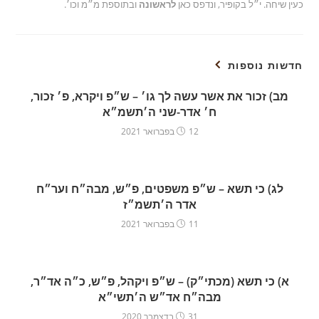
כעין שיחה. י״ל בקופּיר, ונדפס כאן
לראשונה
ובתוספת מ״מ וכו׳.
חדשות נוספות
מב) זכור את אשר עשה לך גו׳ – ש״פ ויקרא, פ׳ זכור,
ח׳ אדר-שני ה׳תשמ״א
12 בפברואר 2021
לג) כי תשא – ש״פ משפטים, פ״ש, מבה״ח וער״ח
אדר ה׳תשמ״ז
11 בפברואר 2021
א) כי תשא (מכתי״ק) – ש״פ ויקהל, פ״ש, כ״ה אד״ר,
מבה״ח אד״ש ה׳תשי״א
31 בדצמבר 2020