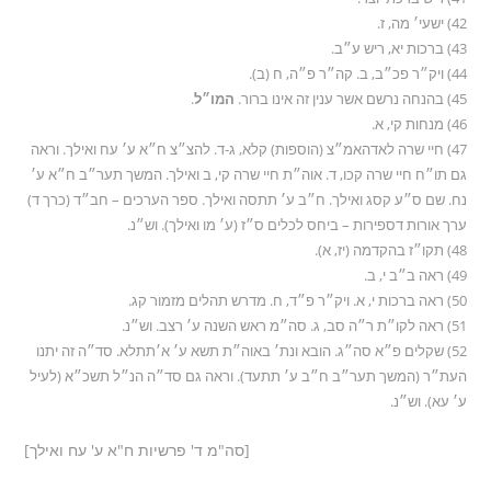
42) ישעי׳ מה, ז.
43) ברכות יא, ריש ע״ב.
44) ויק״ר פכ״ב, ב. קה״ר פ״ה, ח (ב).
45) בהנחה נרשם אשר ענין זה אינו ברור.
המו״ל
.
46) מנחות קי, א.
47) חיי שרה לאדהאמ״צ (הוספות) קלא, ג-ד. להצ״צ ח״א ע׳ עח ואילך. וראה
גם תו״ח חיי שרה קכו, ד. אוה״ת חיי שרה קי, ב ואילך. המשך תער״ב ח״א ע׳
נח. שם ס״ע קסג ואילך. ח״ב ע׳ תתסה ואילך. ספר הערכים – חב״ד (כרך ד)
ערך אורות דספירות – ביחס לכלים ס״ז (ע׳ מו ואילך). וש״נ.
48) תקו״ז בהקדמה (יז, א).
49) ראה ב״ב י, ב.
50) ראה ברכות י, א. ויק״ר פ״ד, ח. מדרש תהלים מזמור קג.
51) ראה לקו״ת ר״ה סב, ג. סה״מ ראש השנה ע׳ רצב. וש״נ.
52) שקלים פ״א סה״ג. הובא ונת׳ באוה״ת תשא ע׳ א׳תתלא. סד״ה זה יתנו
העת״ר (המשך תער״ב ח״ב ע׳ תתעד). וראה גם סד״ה הנ״ל תשכ״א (לעיל
ע׳ עא). וש״נ.
[סה"מ ד' פרשיות ח"א ע' עח ואילך]