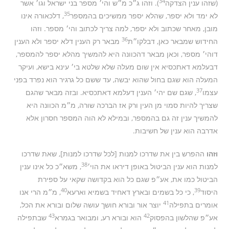
34
(שזהו ענין הצדקה
). וזהו ג״כ מ״ש והי׳ מספר בני ישראל וגו׳ אשר
35
לא ימד ולא יספר, שהלא יספר ממשיכים בהמספר
, דלכאורה אינו
מובן, מאחר שכתוב ולא יספר, למה צריך לכתוב והי׳ מספר. וזהו
36
החידוש שמבאר כאן, דבלקו״ת
מבאר רק הענין דלא יספר ולא הענין
דוהי׳ מספר, וכאן מבאר דהכוונה היא להמשיך מהלא יספר להמספר,
דבעלמא דאתכסיא אין שום מעלה שלא שלטא בי׳ עינא בישא, ועיקר
המעלה הוא שגם בחול שהוא יבשה, עד ששם כל גרגיר הוא נפרד בפני
37
עצמו
, שגם שם יהי׳ הענין דעלמא דאתכסיא. ובזה מבאר שהגם
שצריך להיות סמוי מן העין ורק אז הברכה שורה, מ״מ הכוונה היא
להמשיך ענין זה גם בהמספר, ובמילא לא הוה המספר חסרון אלא
אדרבה הוא ענין של חשיבות.
וזהו
ההפרש בין את שדרכו למנות [לכל שדרכו למנות], שאת שדרכו
38
למנות הוא ענין הביטול באופן דיראו את הוי׳
, משא״כ כל אינו ענין
הביטול כמו את, אע״פ שגם כל הוא בקדושה שקאי על ספירת
40
39
היסוד
, כי כל בשמים ובארץ דאחיד בשמיא וארעא
, מ״מ הרי אנו
41
אומרים בתפילה
יוצר אור ובורא חושך עושה שלום ובורא את הכל,
43
42
אע״פ שהלשון בהפסוק
הוא ובורא רע, ומבואר בגמרא
שבתפילה