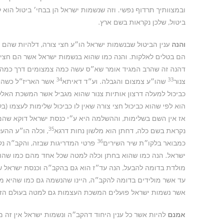
ובמצוותיך תרדוף נפשי. וזה שנשמות ישראל הן בבחי׳ ביטול הוא 
ביטול, שלכן נקראות בשם ארץ.
והנה
ענין הביטול שבנשמות ישראל הו״ע חצי צורה, דלהיות שהם
הם בטלים לאלקות. והנה כמו שהוא בנשמות ישראל אשר הם חצי צ
דהנה זה שהרב המגיד אומר שא״ס עשה כמה צמצומים דרך כמה עולמ
34
33
צנור
שהו״ע צמצום והגבלה. וע״ד דאיתא
אשר האריז״ל כשהי׳ 
כביכול למעלה דרצון אותיות צנור שהוא מגביל אשר המשכת האלקו
הוא לפי שהוא כביכול חצי צורה שאין לו כביכול שלימות לעצמו (ב
אז אין השם בשלימות, וההשלמה היא ע״י כנסת ישראל דוקא שהם
35
נקראת בשם כלה, דחתן הוא מלשון נחות דרגא
, וכלה הו״ע ההע
36
כמבואר בלקו״ת שיר השירים
פרטי המדריגות שבזה, והקב״ה נק
ישראל. הנה כמו שהוא בחתן וכלה למטה שכל אחד מהם כמו שהוא
מולדת בדומה להבעל, הנה עד״ז הוא גם בהקב״ה וכנסת ישראל שכ
עד אשר מולידים בדומה להקב״ה, היינו שהנשמה גם כמו שהיא מל
אשר נשמות ישראל פועלים המשכת העצמות גם למטה בעולם הזה
אמנם
להיות אשר כל ענין היחוד דהקב״ה ונשמות ישראל אין זה 