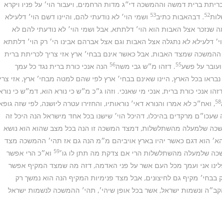
יתת ברית דמשה וההמשכה די״ג מדות הרחמים, ויעבור הוי׳ על פניו ויקרא
53
52
לות
. דבהאבות כתיב
ושמי הוי׳ לא נודעתי להם, והיינו דשם הוי׳ דלעילא
ה שנזכר אצל האבות הוא הוי׳ דלתתא, אבל ושמי הוי׳ לא נודעתי להם לא
וי׳ דלעילא לא נתגלה אצל האבות וגם אצל אברהם אבינו הי׳ רק הוי׳ דלתתא
ההמשכה שמצד האבות, אבל כאשר אינם בבחי׳ ארץ אזי צריך לכריתת ברית
56
55
ועובר על פשע
. דזהו מ״ש גבי משה
הנה אנכי כורת ברית נגד כל עמך
נבראו בכל הארץ, היינו שאינם בבחי׳ ארץ לפי שהם למטה מבחי׳ ארץ, אזי צרי
אנכי כורת ברית, אנכי מי שאנכי. וזהו ג״כ מ״ש כי נורא הוא, דמ״ש כי נורא
58
, ואח״כ לא אמרו והנורא דאי׳ נוראותיו, והחזירו עטרה ליושנה, לפי שזה גופא
ה שעכו״ם מרקדים בהיכלו, דהיכל הוי׳ שישנו בכל אחד מישראל הנה היכל זה
 המשכה שלמעלה מהשתלשלות, דמצד המשכה זו הנה בכל מצב שהוא הוא נושא
 הא׳ הוא דגם כאשר יהיו בארץ אויביהם מ״מ הנה גם אז תהי׳ ההמשכה מצד
59
כה שלמעלה מהשתלשלות הרי אם צדקת מה תתן לו גו׳
וא״כ הרי אפשר
ינו אני ועמך מכל העם אשר על פני האדמה, דזה מה שמצד המקיף אפשר
 בבחי׳ מקיף גם לחיצונים, אבל מצד פנימיות המקיף הנה הוא נמשך רק
ב״ה ונשמות ישראל, אשר בכל אופן שיהי׳, תהי׳ ההמשכה לנשמות ישראל