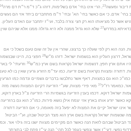
24
23
 דיבור ומעשה
, הרי אינו בחי׳ אדם בשלימות, דזהו ג״כ ד״מ ר״ת דם מרה
כ בחי׳ אדם, כי אם כאשר בחי׳ הא׳ ובחי׳ ד״מ מתחברים ביחד אזי הם נעשים
גיש אשר כל מציאותו הוא רק חצי צורה בלבד, ועי״ז יתחבר עם האדם העליון.
27
 כדאיתא במדרש
שלא הוא גדול ממנה ולא היא גדולה ממנו אלא שניהם שוין.
הנה הוא רק לפי שעלה כך ברצונו, שהרי אין על זה שום טעם בשכל כי אם
28
שראל, דרצון העליון הוא בנשמות ישראל. דזהו מ״ש
חפצי בה, היינו שבנשמות
30
יו אתם ארץ חפץ, דנשמות ישראל נקראות בשם ארץ כמ״ש
וזרעתי׳ לי בארץ
 דתורה ומצוות נקראות בשם זריעה, כמו עד״מ הזורע גרעין שאין בו לא טעם
 כמו״כ הוא גם במצוות, דאף אשר נתלבשו בדברים גשמיים ונדמה כמו הגרעין
31
אור, כמאמר רז״ל
מאי פירי מצוות, שע״י הזריעה דקיום המצוות נעשה מזה
שמות ישראל דוקא. דכמו בענין הזריעה בגשמיות הרי הזריעה צ״ל בארץ דוקא,
א כאשר יזרע אותו בארץ אזי יצמח אילן נושא פירות, כמו״כ הוא גם בהזריעה
 אינו ישראל יקיים את המצות לא יפעל בזה מאומה, כי אם הזריעה דתורה
מה שנשמות ישראל נקראות בשם ארץ הוא מצד הביטול שבהן, וע״י הביטול
 הביטול שבהם לזאת הנה כאשר הם מקיימים מצוות ישנו בזה גילוי אור. וכמו
דוף נפשי, דעי״ז אשר ונפשי כעפר לכל תהי׳ הנה עי״ז פתח לבי בתורתך