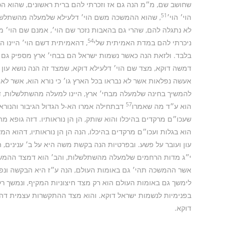
שחושב שם, מ״מ הנה גם אז וזכרתי להם ברית ראשונים, שהוא הכר
51
הוי׳ הוי׳
, שהוא ההמשכה משם הוי׳ דלעילא שלמעלה מהשתלש
לא נתגלה להם, שהרי גם בהאבות נזכר שם הוי׳, אמנם שם הוי׳ מ
54
ניכרתי להם במדת האמיתית שלי
, דהאמיתית דשם הוי׳ היינו ה
בלבד. ולזאת הנה כאשר נשמות ישראל הם בבחי׳ ארץ מספיק גם 
דמשה דוקא, מצד שם הוי׳ דלעילא דוקא, שמצד זה הנה נושא עון 
אעשה נפלאות אשר לא נבראו בכל הארץ גו׳ כי נורא הוא, אשר לא 
להמשיך בחינה שלמעלה מבחי׳ ארץ, היינו למעלה מהשתלשלות, דזהו 
57
הוא ע״ד מה שאמרו
דבתחילה אמרו הא-ל הגדול הגיבור והנורא
שעכו״ם מרקדים בהיכלו והוא שותק, הן הן נוראותיו. דזה גופא מ
הוא בגלות ועכו״ם מרקדים בהיכלו, הנה הן הן נוראותיו, דהוא
עון ועובר על פשע. ובפרטיות הנה בקשת משה היא על ב׳ ענינים,
י״ג מדות הרחמים שלמעלה מהשתלשלות, והב׳ הוא דמצד ההמש
אשר ההמשכה תהי׳ גם באומות העולם, הנה ע״ז היא הבקשה ונפל
לימשך גם באומות העולם הוא רק מצד חיצוניות המקיף, ונמשך רק
בפנימיות לנשמות ישראל דוקא. והוא מצד ההתקשרות עצמית דהק
דוקא.