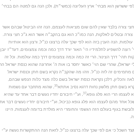
לפי ששרשן הוא מבחי׳ ארץ העליונה (כמשי״ת), ולכן הנה גם למטה הם בבחי׳
 חצי צורה בלבד שאין להם שום מציאות לעצמם, הנה זהו הביטול שבהם אשר
ורה ובטלים לאלקות, הנה כמו״כ הוא גם בהקב״ה אשר הוא ג״כ חצי צורה.
ות, הנה הענין בזה הוא לפי שכך עלה ברצונו כנ״ל, ורצון הוא אותיות
רוצה להשפיע לתלמידיו הי׳ האור יורד דרך כמה וכמה צמצומים, דעד״ז יובן
ת תהי׳ דרך הצינור, הרי זה כמה וכמה צמצומים דרך כמה עולמות. וכל זה
לי ישראל), שהרי שם הוי׳ כאשר יחסר בו אות ה׳ אחרונה שהוא כנסת ישראל הרי
 מתמימים זה לזה כנ״ל. וזהו מה שהקב״ה נקרא בשם חתן וכנסת ישראל
לאה והכליון, דלכן נקראת כנסת ישראל בשם כלה מצד כלות הנפש שבהם,
35
רא בשם חתן מלשון נחות דרגא נסיב אתתא
, שהוא מתחבר עם נשמות
37
 לעצמו הרי הוא פלג גופא
, וע״י חיבורם יחדיו נעשים דבר אחד עד שהיא
ל אחד מהם לעצמו הוא פלג גופא כביכול, וע״י חיבורם יחדיו נעשים דבר אח
ובשת בגוף בעולם הזה הגשמי והחומרי היא מולדת בדומה לעצמות, היינו
.
מצד השכל כי אם לפי שכך עלה ברצונו כנ״ל, לזאת הנה ההתקשרות נעשה ע״י