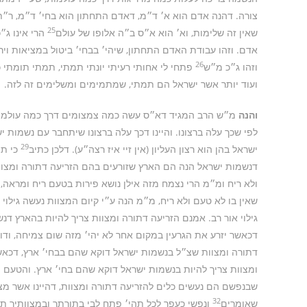
צורה. דהנה אדם הוא א׳ ד״מ, דאדם התחתון הוא בחי׳ ד״מ, ר״ת
25
שאין זה שלימות, וא׳ הוא א״ס ב״ה אלופו של עולם
הרי אינו ג״
אדם. וזהו עבודת האדם התחתון, שיהי׳ בבחי׳ ביטול במציאות ויר
26
וזהו ג״כ מ״ש
פתחי לי אחותי רעיתי יונתי תמתי, תמתי תומתי
ועוד יותר אשר ישראל הם תמתי, שמתמימים ומשלימים זה לזה.
והנה
מ״ש הרב המגיד דא״ס עשה כמה צמצומים דרך כמה עולמות, 
לפי שכך עלה ברצונו. והיינו דכך עלה ברצונו שיתחבר עם נשמות י
29
ישראל בהן הוא רצון העליון (אין זיי איז רצה״ע). דלכן כתיב
כי תה
דנשמות ישראל הנה הם הארץ שזורעים בהם הזריעה דתורה ומצוות.
ולא ריח ומ״מ הרי נצמח מזה אילן נושא פירות בטעם ריח ומראה,
שאין בו לא טעם ולא ריח, מ״מ הנה ע״י קיום המצוות נעשה גילוי 
גילוי אור רב. אמנם הזריעה דתורה ומצוות צריך להיות בהארץ דנ
דכאשר יזרע את הגרעין במקום אחר לא יהי׳ מזה שום צמיחה, ודוק
דתורה ומצוות שצ״ל בנשמות ישראל דוקא שהם בבחי׳ ארץ, דכאשר
ומצוות צריך להיות בנשמות ישראל דוקא שהם בחי׳ ארץ. והטעם 
שבנפשם הם נעשים כלים להזריעה דתורה ומצוות, דהיינו אשר מצד
32
שאומרים
ונפשי כעפר לכל תהי׳ פתח לבי בתורתך ובמצוותיך תר