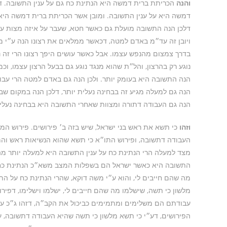
והנה
הכריתת ברית דמשה היא הנתינת כח גם על ענין התשובה. דה
דמשה היא על ענין התשובה. ומובן אשר הכריתת ברית דמשה היא 
דלכן הנה התשובה מועלת גם כאשר חטא, שעבר על איזה מצות עשה
ויובן זה עד״מ באדם למטה, דכאשר ממלאים את רצונו הנה ע״י מיל
בדרך צמצום מהנפש עצמו. אבל כאשר עושים היפך רצונו הרי זה נו
נוגע רק בהרצון, והל״ת שהוא מנגד נוגע גם בבעל הרצון עצמו, 
הנה התשובה היא בעומק יותר. ולכן הנה גם באדם למטה הרי עב
הנה גם למעלה מגיע זה בבחינה נעלית יותר, דלכן הנה במקום שב
הנה גם העבודה דתורה ומצוות שאחרי התשובה היא בבחינה נעלי
וזהו
כי תשא את ראש בני ישראל, שיש בזה ב׳ פירושים. פירוש המ
העבודה דתשובה, ופירוש התו״א כי תשא שהוא הנשיאות ראש והמש
מצד למעלה הרי הנתינת כח על ענין התשובה היא למעלה יותר מה
התשובה היא כאשר ישראל הם בשפלות המצב משא״כ הנתינת כח על
מה שהם חייבים לי, והוא ע״י משה דוקא, שהרי הנתינת כח על ה
מלשון כי תשה, שישלמו מה שהם חייבים לי, ישלמו וישלימו, דפיר
עבודתם הם משלימים ומתמימים כביכול את הקב״ה, דזהו ג״כ עני
הפירושים, דע״י כי תשא מלשון כי תשה שהיא העבודה דתשובה, ע