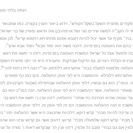
הנחה בלתי מוג
1
 הפקודים מחצית השקל בשקל הקודש
, וידוע ביאור הענין בקצרה, כמו שמבואר
 לו הקב״ה למשה שירים (ער זאָל אויפהויבן) את הראש ומוחין של בני ישראל.
4
 בחי׳ מקיף עד אשר יכול להיות דגנבא אפום מחתרתא רחמנא קריא
, לכן אמר
7
6
 בהם את האמונה בפנימיות. דהנה משה הוא יסוד אבא
ויסוד אבא ארוך
,
טה ולפעול אצל כל ישראל המשכת האמונה בפנימיות, דזהו כי תשא את ראש
 הענינים הבלתי רצויים, גם הדקות שבדקות. והעבודה היא זה יתנו מחצית השקל
8
העלאה מלמטה למעלה בבחי׳ אתערותא דלתתא, ועי״ז הנה ריח ניחוח להוי׳
,
תערותא דלעילא. וההמשכה היא לפי אופן ההעלאה, והם כמו כף מאזנים
ה. וכמו״כ הוא גם עכשיו, דלפי אופן ההעלאה שבתפילה (שכנגד הקרבנות), לפי
 שאחרי ההעלאה, אשר ההמשכה היא לפי אופן ההעלאה, הנה כמו״כ הוא גם
 עצמה שהיא הנתינת כח שתהי׳ ההעלאה, דזהו ענין כי תשא את ראש בני
שכה זו הנה ההעלאה וההמשכה הם זה לפי אופן זה, דלפי אופן ההמשכה הי
 צריכה להיות מבחי׳ קדש דוקא, דלהיות שהכוונה היא אשר ההעלאה תהי׳ בל
 מבחי׳ קדש דוקא שלמעלה מבחי׳ קדוש, דהגם אשר גם קדוש ענינו הוא שהוא
ין אם גם בבחי׳ סובב כל עלמין, דזהו ענין הו׳ שבקדוש דאות ו׳ מורה על ענין