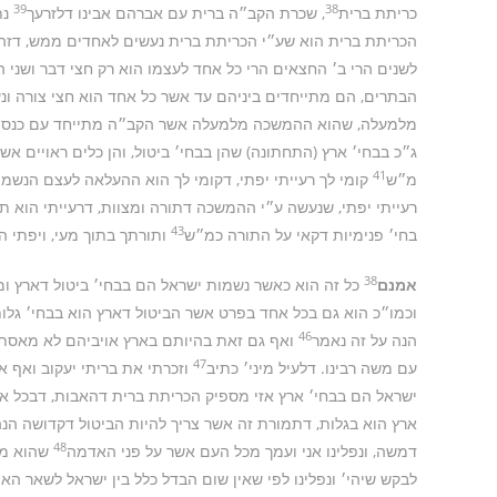
39
38
כריתת ברית
, שכרת הקב״ה ברית עם אברהם אבינו דלזרעך
נת
הכריתת ברית הוא שע״י הכריתת ברית נעשים לאחדים ממש, דזהו 
לשנים הרי ב׳ החצאים הרי כל אחד לעצמו הוא רק חצי דבר ושני 
הבתרים, הם מתייחדים ביניהם עד אשר כל אחד הוא חצי צורה ונ
מלמעלה, שהוא ההמשכה מלמעלה אשר הקב״ה מתייחד עם כנסת ישר
ג״כ בבחי׳ ארץ (התחתונה) שהן בבחי׳ ביטול, והן כלים ראויים אש
41
מ״ש
קומי לך רעייתי יפתי, דקומי לך הוא ההעלאה לעצם הנשמה
רעייתי יפתי, שנעשה ע״י ההמשכה דתורה ומצוות, דרעייתי הוא ת
43
בחי׳ פנימיות דקאי על התורה כמ״ש
ותורתך בתוך מעי, ויפתי 
38
אמנם
כל זה הוא כאשר נשמות ישראל הם בבחי׳ ביטול דארץ ומק
וכמו״כ הוא גם בכל אחד בפרט אשר הביטול דארץ הוא בבחי׳ גלות 
46
הנה על זה נאמר
ואף גם זאת בהיותם בארץ אויביהם לא מאסתי
47
עם משה רבינו. דלעיל מיני׳ כתיב
וזכרתי את בריתי יעקוב ואף א
ישראל הם בבחי׳ ארץ אזי מספיק הכריתת ברית דהאבות, דבכל א
ארץ הוא בגלות, דתמורת זה אשר צריך להיות הביטול דקדושה הנ
48
דמשה, ונפלינו אני ועמך מכל העם אשר על פני האדמה
שהוא מ
לבקש שיהי׳ ונפלינו לפי שאין שום הבדל כלל בין ישראל לשאר האו