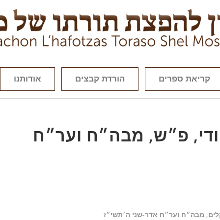
קריאת ספרים
הורדת קבצים
אודותנו
ודי, פ״ש, מבה״ח וער״ח
לים, מבה״ח וער״ח אדר-שני ה׳תשי״ז