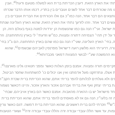
40
תי את הארץ הזאת. דענין הכריתת ברית הוא למעלה מטעם ודעת
, וענין
מה שכורתים דבר אחד לשנים ועוברים בין בתריו, דכמו אותו הדבר שכרתו
החצאים הם דבר אחד, הנה כמו״כ גם אלו הכורתים את הברית ועוברים בין
עשים דבר אחד. וזהו לזרעך נתתי את הארץ הזאת, שהוא הארץ העליונה שנתתי
אל. ועי״ז הנה גם כמו שהנשמות הן יורדות למטה בגוף בעולם הזה, הן
ר על ידן תהי׳ הצמיחה דתורה ומצוות, כמ״ש וזרעתי׳ לי בארץ (התחתונה). וזהו
, בחי׳ הארץ העליונה, שעי״ז הנה גם כמו שהם בארץ התחתונה, הם ג״כ בחי׳
42
ורה, דרעייתי הוא מלשון רועה דישראל מפרנסין לאביהם שבשמים
, שהוא
44
הוא ההמשכה שע״י לבושי המצוות דמאני מכבדותא
.
45
יימים תורה ומצוות. אמנם בזמן הגלות כאשר ומפני חטאינו גלינו מארצנו
,
אצלו, ונתרחקנו מעל אדמתנו ואין אנו יכולים כו׳ להשתחוות שחסר הביטול,
ם ולא געלתים לכלותם להפר בריתי אתם, שהוא הכריתת ברית שכרת הקב״ה
ת בריתי יצחק ואף את בריתי אברהם אזכור והארץ אזכור, והיינו דכאשר נשמות
חד מישראל יש בו ההארה מהאבות. אמנם כאשר הם בארץ אויביהם, שבחי׳
ה זה בלעו״ז, הנה גם אז לא מאסתים להפר בריתי אתם, שהוא הכריתת ברית
49
״ש
וזכרתי להם ברית ראשונים, שהוא הכריתת ברית דמשה. דגם כאשר צריך
50
מות, עד אשר הללו עובדי עבודה זרה והללו עובדי עבודה זרה
ושארי הטענות