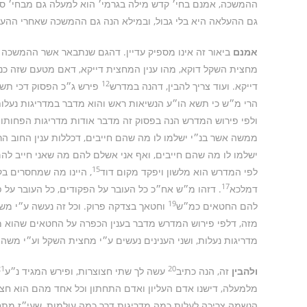
ההמשכה, אמנם בחי׳ קדש מילה בגרמי׳ הוא למעלה גם מבחי׳ סוב
גם ההעלאה היא בלי גבול, ובמילא הנה גם ההמשכה שאחרי ההעלא
אמנם
ביאור זה אינו מספיק עדיין. דהגם שנתבאר אשר ההמשכה והה
מחצית השקל דוקא, מהו ענין המחצית דייקא, דאם מטעם שזה כנגד 
12
דייקא. ועוד צריך להבין, דהנה במדרש
פירש ג״כ הפסוק דכי תשא,
הרי מ״ש כי תשא הו״ע הנשיאות ראש והוא מדבר במדריגות נעלו
ולפי פירוש המדרש הנה בפסוק זה מדבר אודות מדריגות הפחותו
ממשה אשר בנ״י ישלמו לו מה שהם חייבים, דכללות ענין החוב הר
ישלמו לו מה שהם חייבים, ואף אני אשלם להם מה שאני חייב לה
15
לפי המדרש הוא מלשון ויפקד מקום דוד
, היינו מה שמחסרים ב
17
דמלכא
. דזהו מ״ש אח״כ כל העובר על הפקודים, כל העובר על פ
19
להם החטאים כמ״ש
וחטאך בצדקה פרוק. וכל זה נעשה ע״י משה
מזה, דלפי פירוש המדרש מדבר בענין הכפרה על החטאים שהוא מ
מדריגות נעלות, ושני הענינים נעשים ע״י מחצית השקל וע״י משה ר
21
20
ולהבין
זה, הנה כתיב
עשה לך שתי חצוצרות, ופירש המגיד נ״ע
מלמעלה, דישנו אדם העליון ואדם התחתון וכל אחד מהם הוא חצ
הנשמה צריכה לעלות כמה מדריגות דרך כמה עולמות, שעי״ז מתח