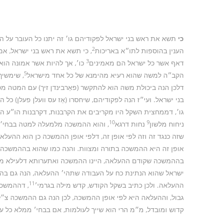
כי
תשא את ראש בני ישראל לפקודיהם גו׳ זה יתנו כל העובר על
2
הענין בהוספות לתו״א באריכות
, כי תשא את ראש בני ישראל, אמר
3
דאף אשר כל ישראל הם מאמינים
כו׳, אך להיות אשר אמונה הוא
5
הקב״ה למשה שהוא רעיא מהימנא של כל אחד מישראל
, שימשיך
דלכן הנה ביכולת משה הוא להתקשר (פאַרבינדן זיך) עם המטה מ
בני ישראל. ועי״ז הנה לפקודיהם, שיחסרו (אַז עס וועלן פעלן) כל
גו׳, דממחצית השקל היו מקריבים את הקרבנות, דקרבנות הו״ע ה
10
9
ניחוח מלשון
נחות דרגא
, והוא ההמשכה מלמעלה למטה בבחי׳ א
שזה כנגד זה וזה לפי אופן זה, דלפי אופן ההמשכה כן הוא ההעלא
אופן זה היא ההמשכה בתורה ומצוות. והנה כמו שהוא בההמשכה
בההמשכה שקודם ההעלאה, היינו ההמשכה ואתערותא דלעילא מצד
ישראל שהוא הנתינת כח על העבודה שתהי׳ ההעלאה, הנה גם בהמ
11
ההעלאה. ולכן כתיב בשקל הקודש, קדש מילה בגרמי׳
, דההמשכה
גבול, וההעלאה היא לפי אופן ההמשכה, לכן הנה גם ההמשכה צ״ל
קדוש ומובדל, מ״מ הרי הוא שייך לעולמות, אם בבחי׳ ממלא כל עלמ