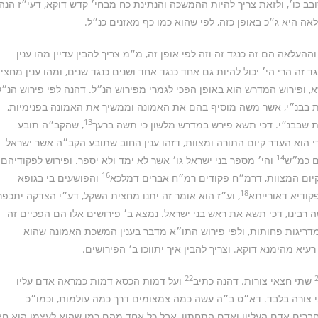
ב כו׳, ולזאת צריך להיות ההמשכה והנתינת כח מבחי׳ קדש דוקא, דעי״ז הנה
ה היא ג״כ באופן כזה, לפי שהוא כמו כף מאזנים כנ״ל.
עלאה הם זה כנגד זה וזה לפי אופן זה, מ״מ צריך להבין עדיין מהו ענין
זה הרי הי׳ יכול להיות גם אחד כנגד אחד ושנים כנגד שנים, ומהו ענין מחצי
 ופירוש המדרש הוא באופן הפכי לגמרי מפירוש הנ״ל. דהנה לפי פירוש הנ״ל
ת בבנ״י, אשר משה מוסיף בהם את האמונה וממשיך את האמונה בפנימיות,
13
ת שבבנ״י. דכי תשא פירש במדרש מלשון כי תשה ברעך
, שהקב״ה תובע
י הוא העדר קיום התורה ומצוות, דזהו ענין החוב שתובע הקב״ה אשר ישראל
14
ם כמ״ש
והי׳ מספר בני ישראל גו׳ אשר לא ימד ולא יספר. ופירוש לפקודיהם
16
קיום המצוות, דרמ״ח פקודים רמ״ח אברים דמלכא
והפושעים בי בגופא
18
קודיא דאורייתא
, וע״ז הוא אומר זה יתנו מחצית השקל, דע״י הצדקה יתכפר
 רבינו, דכי תשא את ראש בני ישראל. נמצא ב׳ פירושים אלו הם הפכיים זה
דריגות פחותות, ולפי פירוש התו״א מדבר בענין המשכת האמונה שהוא
עיא מהימנא דוקא. וצריך להבין איך יתווכו ב׳ הפירושים.
22
שתי חצאי צורות. דהנה כתיב
ועל דמות הכסא דמות כמראה אדם עליו
י צורה בלבד. דא״ס ב״ה עשה כמה צמצומים דרך כמה עולמות, וכמו״כ
ברים אדם העליון ואדם התחתון, אבל כל אחד מהם כמו שהוא לעצמו הוא חצ