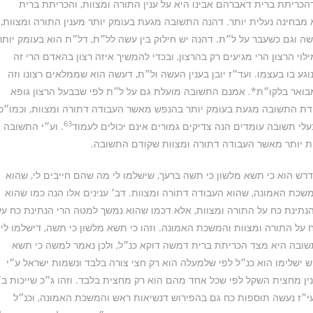
כריתת ברית דאברהם אבינו היא על ענין התורה ומצוות, והכריתת ברית
מבחינה נעלית יותר. דהנה התשובה מגעת בעומק יותר מענין התורה ומצוות,
 וגם כשעבר על ל״ת. דהנה יש חילוק בין עשה לל״ת, דל״ת הוא בעומק יותר
וי הרצון הרי מגיעים רק בהרצון, ובכדי להמשיך איזה רצון בהאדם הרי זה
גע בו בעצמו. ועד״ז יובן בענין העשה ול״ת, דעשה הוא שממלאים רצונו וזה
וכמבואר בלקו״ת*. אמנם התשובה מועלת גם על ל״ת לפי שבבעל הרצון גופא
ודת התשובה מגעת בעומק יותר בהנפש מאשר העבודה דתורה ומצוות, וכמו״כ
63
עלי תשובה עומדים הנה צדיקים גמורים אינם יכולים לעמוד
. וע״י התשובה
ת יותר מאשר העבודה דתורה ומצוות שקודם התשובה.
דרש הוא כי תשא מלשון כי תשה ברעך, שישלמו לי מה שהם חייבים לי, שהוא
כת האמונה, שהוא העבודה דתורה ומצוות. דב׳ ענינים אלו הנה כמו שהוא
נתינת כח על התורה ומצוות, אלא דכמו שהוא נמשך למטה הרי הנתינת כח על
 התורה ומצוות והמשכת האמונה. וזהו כי תשא מלשון כי תשה, דישלמו לי
תשובה היא מצד הכריתת ברית דמשה דוקא כנ״ל, ולכן נאמר למשה כי תשא
וש ישלימו הוא כנ״ל לפי שלמעלה הוא רק חצי צורה בלבד ונשמות ישראל ע״י
ן מחצית השקל לפי שכל אחד מהם הוא רק מחצית בלבד. וזהו ג״כ שייכות ב׳
י״ז נעשה תוספות כח גם בהפירוש דנשיאות ראש והמשכת האמונה, וכנ״ל