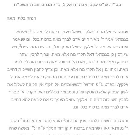
בס״ד. ש״פ עקב, מבה״ח אלול, כ״ג מנחם-אב ה׳תשכ״ח
הנחה בלתי מוגה
1
ועתה
ישראל מה ה׳ אלקיך שואל מעמך כי אם ליראה גו׳
, ואיתא
2
בגמרא
אמר ר׳ מאיר חייב אדם לברך מאה ברכות בכל יום שנאמר
3
ועתה ישראל מה ה׳ אלקיך שואל מעמך וגו׳, ופירשו המפרשים
, ויש
4
שגורסין כן בגמרא
דאל תקרי מה אלא מאה. וצריך להבין, שהרי
בפסוק נאמר מה ה׳ וגו׳, ואם הי׳ הכוונה מאה ברכות הוה לי׳ לומר
מאה, ומהו ענין אל תקרי מה אלא מאה. וכן צריך להבין השייכות דחייב
אדם לברך מאה ברכות בכל יום עם סיום הפסוק כי אם ליראה את ה׳
5
אלקיך, ובפרט ע״פ הידוע
דכשאומרים אל תקרי אין הכוונה לשלול את
לשון הפסוק אלא להוסיף עליו, וכמבואר בכללים דאל תקרי, וא״כ צריך
להבין השייכות דמה ה׳ אלקיך שואל מעמך כי אם ליראה להא דחייב
אדם לברך מאה ברכות בכל יום.
7
5
והנה
בהדרושים דלהבין ענין הברכות
מובא (הא דאיתא בטור
בשם
ר׳ נטורנאי גאון) שהמאה ברכות תיקן דוד המלך ע״ה ע״י מעשה שהיו