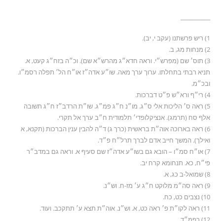
__________
1) ריש פרשתנו (עקב י, יב).
2) מנחות מג, ב.
3) תוס׳ שם (מפרש״י. וראה חדא״ג מהרש״א שם). וכ״ה בזח״ג קעט, א.
תניא רבתי בתחלתו. ערוך ערך מאה. שו״ע אדה״ז או״ח הל׳ תפלה רסמ״ו.
ובכ״מ.
4) רי״ף ורא״ש פ״ט דברכות.
5) ראה ס׳ הליכות אלי ס״ג. מו״נ ח״ג פמ״ג. שו״ת הרדב״ז ח״ג תשובה
אלף סח (תרמג). אנציקלופדי׳ תלמודית ח״ב ערך אל תקרי.
6) ראה בארוכה אוה״ת בראשית (כרך ג) ד״ה להבין ענין הברכות (תקנא, א
ואילך). המשך חייב אדם לברך תרל״ח פ״ד.
7) או״ח סמ״ו – הובא גם בשו״ע אדה״ז שם סעיף א. וראה גם במדב״ר
פי״ח, כא. תנחומא קרח יב.
8) שמואל-ב כג, א.
9) ראה סה״מ מלוקט ח״ג ע׳ מז-ח. וש״נ.
10) נצבים כט, כח.
11) ראה לקו״ת פ׳ ראה כט, א. וש״נ. אוה״ת תצא ע׳ תתקכב. ועוד.
12) רפמ״ד.