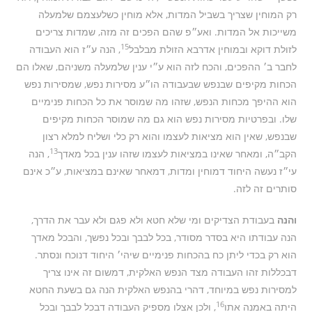
רק המוחין שצריך בשביל המדות, אלא מוחין כשלעצמם שלמעלה
משייכות אל המדות. ואע״פ שהם הפכים זה מזה, שמדות צריכים
15
לזולת דוקא ובמוחין אדרבא הזולת מבלבל
, הנה ע״ז הוא העבודה
לחבר ב׳ ההפכים, והכח לזה הוא ע״י ענין שלמעלה משניהם, שאלו הם
הכחות מקיפים שבנפש שבעבודה הו״ע מסירות נפש, שמסירות נפש
הוא ההיפך מכחות הנפש, שזהו מה שמוסר את כל הכחות פנימיים
שלו. ובפרטיות מסירות נפש הוא גם מה שמוסר הכחות מקיפים
שבנפש, שאין הוא מציאות לעצמו והוא רק כלי ושליח למלא רצון
13
הקב״ה, ומאחר שאינו במציאות לעצמו שזהו ענין בכל מאדך
, הנה
עי״ז נעשה היחוד דמוחין ומדות, דמאחר שאינם במציאות, ע״כ אינם
סותרים זה לזה.
והנה
בעבודת הצדיקים ומי שלא חטא ולא פגם ולא עבר את הדרך,
הנה עבודתו היא בסדר מסודר, בכל לבבך ובכל נפשך, והבכל מאדך
הוא רק בכדי ליתן כח בהכחות פנימיים שיהי׳ היחוד דנוכח ונסתר.
דבכללות זהו העבודה מצד הנפש האלקית, דמשום זה אינו צריך
למסירות נפש במיוחד, דהרי בהנפש האלקית הנה גם בשעת החטא
16
היתה באמנה אתו
, ולכן אצלו מספיק העבודה דבכל לבבך ובכל