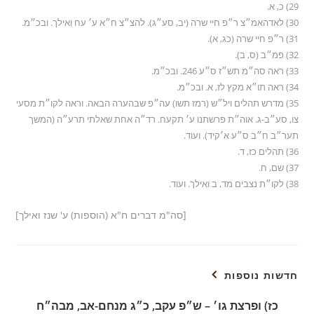
29) כ, א.
30) לאדהאמ״צ ר״פ חיי שרה (יב, סע״ג). להצ״צ ח״א ע׳ עח ואילך. ובכ״מ.
31) ר״פ חיי שרה (כג, א).
32) פמ״ב (ס, ב).
33) ראה סה״מ תש״ז ס״ע 246. ובכ״מ.
34) ראה תו״א מקץ לז, א. ובכ״מ.
35) מדרש תהלים ויל״ש (רמז תשו) עה״פ שבהערה הבאה. וראה לקו״ת מסעי
צו, סע״ב-ג. אוה״ת פרשתנו ע׳ תקעח. רד״ה אחת שאלתי תרע״ה (המשך
תער״ב ח״ב ס״ע א׳קיד). ועוד.
36) תהלים כז, ד.
37) שם, ח.
38) לקו״ת נצבים מד, ב ואילך. ועוד.
[סה"מ דברים ח"א (הוספות) ע' שנז ואילך]
חדשות נוספות
כז) ופרצת גו׳ – ש״פ עקב, כ״ג מנחם-אב, מבה״ח