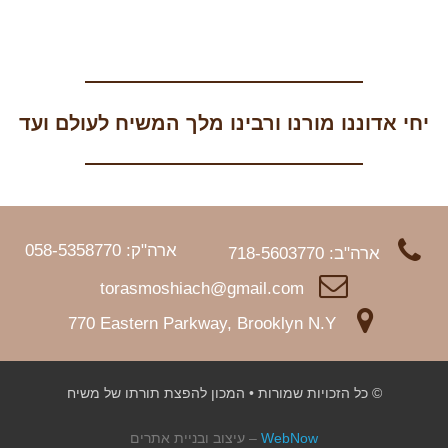
יחי אדוננו מורנו ורבינו מלך המשיח לעולם ועד
ארה"ק: 058-5358770
ארה"ב: 718-5603770
torasmoshiach@gmail.com
770 Eastern Parkway, Brooklyn N.Y
© כל הזכויות שמורות • המכון להפצת תורתו של משיח
WebNow
– עיצוב ובניית אתרים