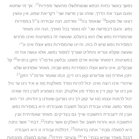
17
נפשך בעשר כחות הנפש שנשתלשלו מהעשר ספירות
. אך מי שחטא
ופגם ועבר את הדרך, שזהו ענין פרשה שני׳ דקריאת שמע, אין עושין
19
18
רצונו של מקום
שנאמר בה
וסרתם, הנה עבודתו צ״ל במסירות
נפש. והגם דבפרשה שני׳ לא נאמר בכל מאדך, הנה זהו מאחר
שהמסירות נפש שלו הוא בהעלם, שעושה זה בפשיטות ואינו מרגיש
המסירות נפש שיש לו בזה, והיינו שהמסירות נפש אצלו אינו ע״י
שעשה שקלא וטריא והחליט שצריך למסור נפשו, אלא עושה את זה
20
בפשיטות, דמאחר שהוא אדם פשוט, ובלשון אדמו״ר הזקן בתניא
קל
שבקלים, אינו נרגש אצלו המסירות נפש שבזה, מאחר שמרגיש שלא
21
יתכן אחרת (אַז אַנדערש קאָן ניט זיין), וכמו שאמר אדמו״ר הזקן
שיהודי אינו רוצה ואינו יכול להיות נפרד מאלקות (אַז אַ איד ניט ער וויל
און ניט ער קאָן זיין אַ נפרד פון אלקות), הנה כשמגיע לענין כזה שאינו
יכול לרמות עצמו (אַז ער קאָן זיך ניט נאַרען) שעודנו ביהדותו, הרי הוא
מוסר נפשו, שזהו עבודת הבעל תשובה שעבודתו היא במסירות נפש.
וענין זה דעבודת התשובה שייך גם בצדיקים, מאחר שאמיתית ענין
22
התשובה הוא והרוח תשוב אל האלקים אשר נתנה
, דבחי׳ אשר נתנה
23
היא למעלה מבחי׳ אתה בראתה
, דכללות עבודה זו היא העבודה
25
24
דבכל מאדך שהיא בבחי׳ חי׳
ובעיקר יחידה
, שהם למעלה מהכחות