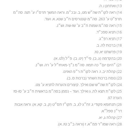
13) ואתחנן ו, ה.
14) ראה לקו״ת שה״ש מט, ב. ובכ״מ. וראה המשך תרס״ו ע׳ תצז. סה״מ
תרפ״ט ע׳ 263. סה״מ קונטרסים ח״ב שנא, א. ועוד.
15) ראה סה״מ שמות ח״ב ע׳ שז-שח. וש״נ.
16) תניא ספכ״ד.
17) תניא רפ״ג.
18) ברכות לה, ב.
19) פרשתנו יא, טז.
20) בהקדמה (ג, ב). פי״ד (יט, ב). פ״ל (לט, א).
21) ״היום יום״ כה תמוז. סה״מ נ״ך-מאחז״ל ע׳ רה. וש״נ.
22) קהלת יב, ז. ראה לקו״ת ר״פ האזינו.
23) נוסח ברכות השחר (ברכות ס, ב).
24) לקו״ת שה״ש שם ואילך. קיצורים והערות לתניא ע׳ צט.
25) לקו״ת תצא לח, ג ואילך. ועוד – נסמן בסה״מ בראשית ח״ב ע׳ סו-סז
הערה 97.
26) תנחומא פקודי ג. זח״ג לג, ב. תקו״ז תס״ט (ק, ב. קא, א). וראה אבות
דר״נ ספל״א.
27) קהלת ג, יא.
28) ראה שמו״ר פמ״א, ז (וראה ב״ב טז, א).