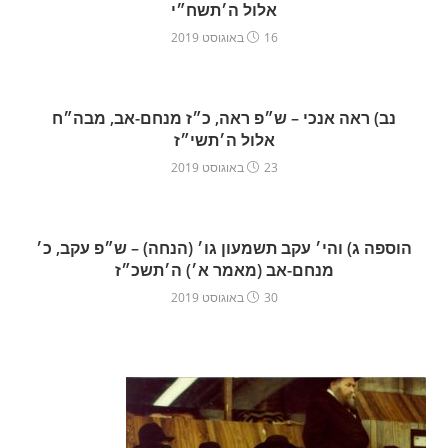
אלול ה׳תשח״י
16 באוגוסט 2019
נב) ראה אנכי – ש״פ ראה, כ״ז מנחם-אב, מבה״ח
אלול ה׳תשי״ז
23 באוגוסט 2019
הוספה ג) והי׳ עקב תשמעון גו׳ (הנחה) – ש״פ עקב, כ׳
מנחם-אב (מאמר א׳) ה׳תשכ״ז
30 באוגוסט 2019