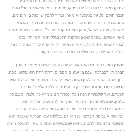
מתים בכל יום מאה אנשים ולא היו יודעים על מה היו מתים, עד
8
שתיקן מאה ברכות בכל יום ופסקו מלמות, וכמו שנאמר בדוד
נאום
הגבר הוקם על, על בגימטריא מאה. וצריך להבין שייכות ב׳ הענינים,
שהטעם לזה דחייב אדם לברך מאה ברכות בכל יום נלמד בגמרא
מהפסוק ועתה ישראל, וכאן הוא מתקנת דוד ע״י המעשה שהיו מתים
מאה אנשים. ובפרט שכאן התקנה היא בגלל הזמן המיוחד, בזמן
הגזירה שהיו מתים כו׳, ובגמרא נאמר דחייב אדם לברך מאה ברכות
בכל יום אפילו בשעת שלום בעולם ובשנים כתיקונן.
והענין
הוא, דהנה מבואר באור התורה ובהדרושים המבארים ענין
6
הברכות
דבברכה ישנם ב׳ ענינים הפכיים, דתחילתה היא בלשון נוכח,
ברוך אתה, וסיומה בלשון נסתר, אשר קדשנו במצוותיו וציונו, ולא אשר
קדשת, דנוכח ונסתר אינם רק ב׳ ענינים נבדלים אלא ב׳ ענינים
הפכיים, ועד שלמעלה הנה נוכח ונסתר הם ממלא כל עלמין וסובב כל
עלמין, שממלא וסובב הם באין ערוך זה לזה, וענין הברכה הוא
שמאחדים נוכח ונסתר כאחד ועי״ז דוקא הוא שנעשה ענין הברכה.
וכמו שהוא בנוסח הברכה, כן הוא גם בכללות ענין הברכה שענינה הוא
המשכה מלמעלה למטה, והיינו שממשיכים ממקום שאין למעלה הימנו
למקום שאין למטה הימנו שהם ב׳ ענינים שבאין ערוך זה לזה. דהנה