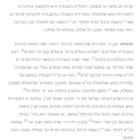
פנימיים נפש רוח ונשמה, ותכלית העבודה היא להמשיך בחינה זו
דמסירות נפש שלמעלה ממדידה והגבלה בהעבודה דהכחות פנימיים,
שעי״ז נעשה חיבור נוכח ונסתר, ועי״ז נעשה גם למעלה ענין הברכה,
יחוד נוכח ונסתר, סובב כל עלמין וממלא כל עלמין.
ומעתה
יובן ב׳ הענינים שבהמאה ברכות. דהנה ישנו המאה ברכות
26
בעבודת הצדיקים, דשלום בעולם גדול, ובעולם קטן זה האדם
, דגם
27
את העולם נתן בלבם
, שאז ישנה העבודה בהעשר כחות פנימיים
שכל ומדות. אך בשעה שהיו מתים מאה אנשים בכל יום, שבעבודה
28
הו״ע שאין חירות מהיצר הרע
, הנה אז צ״ל העבודה באופן של
מסירות נפש, שלמעלה הו״ע שנמשך מסובב האמיתי שלמעלה מסובב
29
וממלא, שעי״ז פסקו מלמות, וכמובא בתורה אור פ׳ תולדות
(בהדרושים דעתה ישראל מה ה׳ אלקיך שואל וגו׳). ובחינה זו דמסירות
נפש ממשיכים בהכחות פנימיים דמוחין ומדות, שזהו ענין המאה
ברכות, עשר כחות וכל כח כלול מעשר, או שמאה הוא בחי׳ הכתר,
31
30
וכמבואר בביאורי הזהר
בענין ויהיו חיי שרה מאה שנה וגו׳
שמאה
הו״ע הכתר, שעי״ז נעשה היחוד בהכחות פנימיים, מעלה ומטה, נוכח
ונסתר.