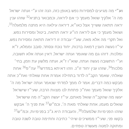
וע״י
מה מגיעים למסירות נפש באופן כזה, הנה זהו ע״י ועתה ישראל
32
מה ה׳ אלקיך שואל מעמך כי אם ליראה, וכמבואר בתניא
שזהו ענין
33
יראה תתאה ששייך אצל כאו״א, דיראה עילאה היא מתנה מלמעלה
,
ושואל מעמך כי אם ליראה הו״ע יראה תתאה, ביטול ומסירות נפש,
ואל תקרי מה אלא מאה, שע״י עבודה זו דיראה תתאה ומסירות נפש,
עי״ז נעשה הענין דמאה ברכות, יחוד נוכח ונסתר, סובב וממלא, ז״א
ומלכות. דזהו גם מה שאומר ועתה ישראל, דאין ועתה אלא תשובה,
וע״י התשובה נעשה ועתה, שוא״ו ז״א, ועתה מלשון עת וזמן, בחי׳
36
35
34
מלכות
, שזהו ענין יחוד זו״נ. וזהו דאיתא במדרש
עה״פ
אחת
שאלתי, שאמר הקב״ה לדוד בתחילה אמרת אחת שאלתי ואח״כ אתה
מבקש כמה דברים, אמר לו ממך למדתי שנאמר ועתה ישראל מה ה׳
אלקיך שואל מעמך ואח״כ פתחת לנו מצוות הרבה, שעי״ז שישראל
יעשו מה שהקב״ה שואל מאתם, עי״ז יעשה הקב״ה מה שישראל
37
שואלים מעמו, אחת שאלתי מאת ה׳, וכמ״ש
את פניך ה׳ אבקש
37
38
שזהו הפנימיות שלמעלה
, והעבודה היא ג״כ בפנימיות, וכמ״ש
בקשו פני, שעי״ז ממשיכים שיהי׳ כתיבה וחתימה טובה לשנה טובה
ומתוקה למטה מעשרה טפחים.