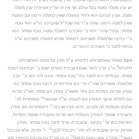
יש ענין מעלה ומטה בכל עולם, אך אין זה עדיין אמיתית ענין מעלה
ומטה, וענין הברכה הוא ליחד המעלה שאין למעלה הימנו עם המטה
שאין למטה הימנו, שזהו ע״ד מה שנת״ל שהברכה הו״ע יחוד נוכח
ונסתר. ובכדי שיהי׳ יחוד ב׳ הענינים דמעלה ומטה, נוכח ונסתר, הוא
ע״י בחינה שלמעלה משניהם, דמאחר שהיא למעלה משניהם, ע״כ
בכחה לחבר ב׳ הענינים ההפכיים.
והנה
מאחר שאתערותא דלתתא צ״ל מעין ובדוגמת האתערותא
9
דלעילא
, ע״כ צריך לומר שגם בעבודת האדם ישנם ב׳ הבחינות דנוכח
ונסתר, ועבודתו היא לחבר בחי׳ נוכח ונסתר, והכח לזה הוא ע״י ענין
שלמעלה משניהם שעי״ז הרי הם מתייחדים. דהנה נוכח ונסתר הם
מוחין ומדות, דמדות הם גילוי משא״כ מוחין הם נסתר, שע״כ מדות
10
הם לזולתו ועיקר המוחין הם לעצמו, וע״ד שנאמר
הנסתרות לה׳
11
אלקינו והנגלות לנו ולבנינו, וידוע הפירוש בזה
דהנסתרות הם מוחין
והעבודה שמצד המוחין והנגלות הוא מדות והעבודה שמצד המדות,
12
כמרומז בתניא
בקיצור, ובעבודתו צריך לחבר נוכח ונסתר, מוחין
13
ומדות, והיינו שעבודתו לא תהי׳ רק בכל לבבך
, ז׳ מדות, אלא גם בכל
14
13
נפשך
שהו״ע עשר כחות הנפש
, היינו שצ״ל גם עבודת המוחין, ולא