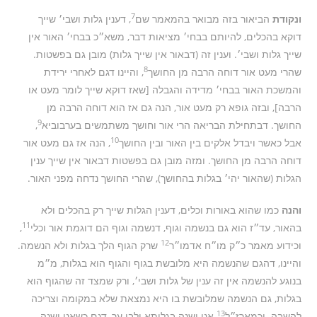
7
ונקודת
הביאור בזה מבואר בהמאמר שם
, דענין גלות ושבי׳ שייך
דוקא בהכלים, להיותם בבחי׳ מציאות דבר, משא״כ בבחי׳ האור אין
שייך גלות ושבי׳. וענין זה (דבאור אין שייך גלות) מובן גם בפשטות.
8
שהרי מעט אור דוחה הרבה מן החושך
, והיינו דגם לאחרי ירידת
והמשכת האור בבחי׳ מדידה והגבלה [שאז דוקא שייך לומר מעט או
הרבה], ובזה גופא רק מעט אור, הנה גם אז הוא דוחה הרבה מן
9
החושך. דבתחילת הבריאה הרי אור וחושך משתמשים בערבוביא
,
10
אבל כאשר ויבדל אלקים בין האור ובין החושך
, הנה אז גם מעט אור
דוחה הרבה מן החושך. ומזה מובן גם בפשטות דבאור אין שייך ענין
הגלות (שהאור יהי׳ בגלות בהחושך), שהרי החושך נדחה מפני האור.
והנה
כמו שהוא באורות וכלים, דענין הגלות שייך רק בהכלים ולא
11
בהאור, עד״ז הוא גם בנשמה וגוף, דנשמה וגוף הם דוגמת אור וכלי
,
12
וכידוע מאמר כ״ק מו״ח אדמו״ר
שרק הגוף הלך בגלות ולא הנשמה.
והיינו, דהגם שהנשמה היא מלובשת בגוף והגוף הוא בגלות, מ״מ
בנוגע להנשמה אין זה ענין של גלות ושבי׳, ורק שמצד זה שהגוף הוא
בגלות, גם הנשמה שמלובשת בו היא נמצאת שלא במקומה וצריכה
13
להשבה. וכמארז״ל
אני ישנה בגלותא ולבי ער, דגם כשאני ישנה