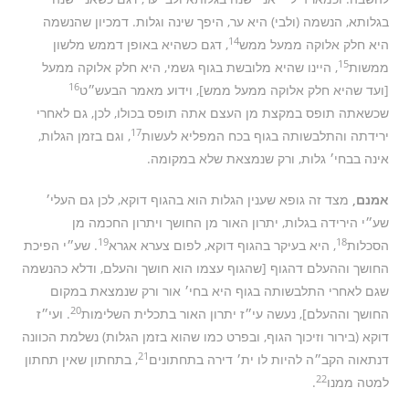
בגלותא, הנשמה (ולבי) היא ער, היפך שינה וגלות. דמכיון שהנשמה
14
היא חלק אלוקה ממעל ממש
, דגם כשהיא באופן דממש מלשון
15
ממשות
, היינו שהיא מלובשת בגוף גשמי, היא חלק אלוקה ממעל
16
[ועד שהיא חלק אלוקה ממעל ממש], וידוע מאמר הבעש״ט
שכשאתה תופס במקצת מן העצם אתה תופס בכולו, לכן, גם לאחרי
17
ירידתה והתלבשותה בגוף בכח המפליא לעשות
, וגם בזמן הגלות,
אינה בבחי׳ גלות, ורק שנמצאת שלא במקומה.
אמנם,
מצד זה גופא שענין הגלות הוא בהגוף דוקא, לכן גם העלי׳
שע״י הירידה בגלות, יתרון האור מן החושך ויתרון החכמה מן
19
18
הסכלות
, היא בעיקר בהגוף דוקא, לפום צערא אגרא
. שע״י הפיכת
החושך וההעלם דהגוף [שהגוף עצמו הוא חושך והעלם, ודלא כהנשמה
שגם לאחרי התלבשותה בגוף היא בחי׳ אור ורק שנמצאת במקום
20
החושך וההעלם], נעשה עי״ז יתרון האור בתכלית השלימות
. ועי״ז
דוקא (בירור וזיכוך הגוף, ובפרט כמו שהוא בזמן הגלות) נשלמת הכוונה
21
דנתאוה הקב״ה להיות לו ית׳ דירה בתחתונים
, בתחתון שאין תחתון
22
למטה ממנו
.