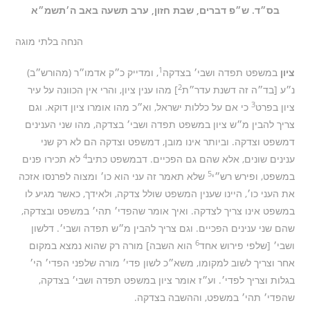
בס״ד. ש״פ דברים, שבת חזון, ערב תשעה באב ה׳תשמ״א
הנחה בלתי מוגה
1
ציון
במשפט תפדה ושבי׳ בצדקה
, ומדייק כ״ק אדמו״ר (מהורש״ב)
2
נ״ע [בד״ה זה דשנת עדר״ת
] מהו ענין ציון, והרי אין הכוונה על עיר
3
ציון בפרט
כי אם על כללות ישראל, וא״כ מהו אומרו ציון דוקא. וגם
צריך להבין מ״ש ציון במשפט תפדה ושבי׳ בצדקה, מהו שני הענינים
דמשפט וצדקה. וביותר אינו מובן, דמשפט וצדקה הם לא רק שני
4
ענינים שונים, אלא שהם גם הפכיים. דבמשפט כתיב
לא תכירו פנים
5
במשפט, ופירש רש״י
שלא תאמר זה עני הוא כו׳ ומצוה לפרנסו אזכה
את העני כו׳, היינו שענין המשפט שולל צדקה, ולאידך, כאשר מגיע לו
במשפט אינו צריך לצדקה. ואיך אומר שהפדי׳ תהי׳ במשפט ובצדקה,
שהם שני ענינים הפכיים. וגם צריך להבין מ״ש תפדה ושבי׳. דלשון
6
ושבי׳ [שלפי פירוש אחד
הוא השבה] מורה רק שהוא נמצא במקום
אחר וצריך לשוב למקומו, משא״כ לשון פדי׳ מורה שלפני הפדי׳ הי׳
בגלות וצריך לפדי׳. וע״ז אומר ציון במשפט תפדה ושבי׳ בצדקה,
שהפדי׳ תהי׳ במשפט, וההשבה בצדקה.