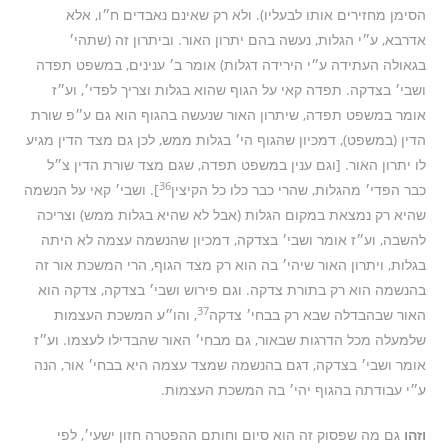
הסימן מחזירים אותו לבעליו). ולא רק שאינם נאבדים ח״ו, אלא
אדרבא, ע״י הגלות, נעשה בהם יתרון האור. וביתרון זה (שתהי׳
בגאולה העתידה ע״י הירידה דגלות) אומר ב׳ ענינים, במשפט תפדה
ושבי׳ בצדקה. תפדה קאי על הגוף שהוא בגלות וצריך לפדי׳, וע״ז
אומר במשפט תפדה, שיתרון האור שנעשה בהגוף הוא גם ע״פ שורת
הדין (במשפט), דמכיון שהגוף הי׳ בגלות ממש, לכן גם מצד הדין מגיע
לו יתרון האור. [וגם ענין במשפט תפדה, שגם מצד שורת הדין צ״ל
36
כבר הפדי׳ מהגלות, שהרי כבר כלו כל הקיצין
]. ושבי׳ קאי על הנשמה
שהיא רק נמצאת במקום הגלות (אבל לא שהיא בגלות ממש) וצריכה
להשבה, וע״ז אומר ושבי׳ בצדקה, דמכיון שהנשמה עצמה לא היתה
בגלות, ויתרון האור שיהי׳ בה הוא רק מצד הגוף, הרי המשכת אור זה
בהנשמה הוא רק בתורת צדקה. וגם פירוש ושבי׳ בצדקה, צדקה הוא
37
האור שבהבדלה שבא רק בבחי׳ צדקה
, והו״ע המשכת העצמות
שלמעלה מכל הדרגות שבאור, גם מבחי׳ האור שהבדילו לעצמו. וע״ז
אומר ושבי׳ בצדקה, דגם בהנשמה שמצד עצמה היא בבחי׳ אור, הנה
ע״י עבודתה בהגוף יהי׳ בה המשכת העצמות.
וזהו
גם מה שפסוק זה הוא סיום וחותם ההפטרה חזון ישעי׳, לפי