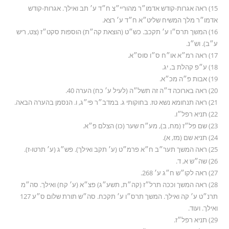
15) ראה אגרות-קודש אדמו״ר מהוריי״צ ח״ד ע׳ תב ואילך. אגרות-קודש
אדמו״ר מלך המשיח שליט״א ח״ד ע׳ רצא.
16) המשך תרס״ו ע׳ תקכב. כש״ט (הוצאת קה״ת) הוספות סקט״ז (צט, ריש
ע״ב). וש״נ.
17) ראה רמ״א או״ח ס״ו סוס״א.
18) ע״פ קהלת ב, יג.
19) אבות פ״ה מכ״א.
20) ראה בארוכה ד״ה זה תשל״ה (לעיל ע׳ כח) הערה 40.
21) ראה תנחומא נשא טז. בחוקותי ג. במדב״ר פי״ג, ו. הנסמן בהערה הבאה.
22) תניא רפל״ו.
23) שם פל״ז (מח, ב), מע״ח שער (כו) הצלם פ״א.
24) תניא שם (מז, א).
25) ראה המשך תער״ב ח״א פרמ״ט (ע׳ תקב ואילך). פש״ג (ע׳ תרטו-ז).
26) שה״ש א, ד.
27) ראה לקו״ש ח״ג ע׳ 268.
28) ראה המשך וככה תרל״ז (קה״ת, תשע״ג) פצ״א (ע׳ קח) ואילך. סה״מ
תרנ״ט ע׳ קה ואילך. המשך תרס״ו ע׳ תקכח. סה״ש תורת שלום ס״ע 127
ואילך. ועוד.
29) תניא רפל״ז.