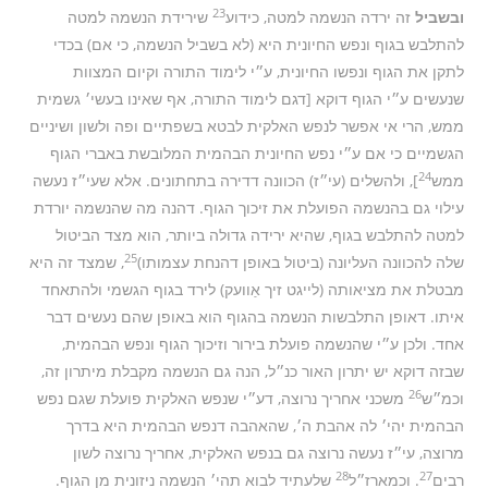
23
ובשביל
זה ירדה הנשמה למטה, כידוע
שירידת הנשמה למטה
להתלבש בגוף ונפש החיונית היא (לא בשביל הנשמה, כי אם) בכדי
לתקן את הגוף ונפשו החיונית, ע״י לימוד התורה וקיום המצוות
שנעשים ע״י הגוף דוקא [דגם לימוד התורה, אף שאינו בעשי׳ גשמית
ממש, הרי אי אפשר לנפש האלקית לבטא בשפתיים ופה ולשון ושיניים
הגשמיים כי אם ע״י נפש החיונית הבהמית המלובשת באברי הגוף
24
ממש
], ולהשלים (עי״ז) הכוונה דדירה בתחתונים. אלא שעי״ז נעשה
עילוי גם בהנשמה הפועלת את זיכוך הגוף. דהנה מה שהנשמה יורדת
למטה להתלבש בגוף, שהיא ירידה גדולה ביותר, הוא מצד הביטול
25
שלה להכוונה העליונה (ביטול באופן דהנחת עצמותו)
, שמצד זה היא
מבטלת את מציאותה (לייגט זיך אַוועק) לירד בגוף הגשמי ולהתאחד
איתו. דאופן התלבשות הנשמה בהגוף הוא באופן שהם נעשים דבר
אחד. ולכן ע״י שהנשמה פועלת בירור וזיכוך הגוף ונפש הבהמית,
שבזה דוקא יש יתרון האור כנ״ל, הנה גם הנשמה מקבלת מיתרון זה,
26
וכמ״ש
משכני אחריך נרוצה, דע״י שנפש האלקית פועלת שגם נפש
הבהמית יהי׳ לה אהבת ה׳, שהאהבה דנפש הבהמית היא בדרך
מרוצה, עי״ז נעשה נרוצה גם בנפש האלקית, אחריך נרוצה לשון
28
27
רבים
. וכמארז״ל
שלעתיד לבוא תהי׳ הנשמה ניזונית מן הגוף.