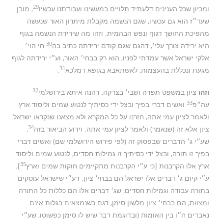
29
ומכיון שכל הענינים דלעתיד תלויים במעשינו ועבודתנו עכשיו
, מובן
שעד״ז הוא גם עכשיו, שגם הנשמה מקבלת מיתרון האור שנעשה
מהפיכת החושך דגוף ונפש הבהמית. וזהו מה שירידת הנשמה בגוף
30
היא ירידה צורך עלי׳, דהגם שגם קודם ירידתה כתיב בה
חי הוי׳
אלקי ישראל אשר עמדתי לפניו, הוא רק בבחי׳ האור, וע״י ירידתה לגוף
31
מגעת ונכללת בהעצמות, לאשתאבא בגופא דמלכא
.
32
וזהו
ציון במשפט תפדה ושבי׳ בצדקה, דהנה איתא בירושלמי
33
עה״פ
ואשים דברי בפיך ובצל ידי כסיתיך לנטוע שמים וליסוד ארץ
ולאמר לציון עמי אתה, חזרנו על כל המקרא ולא מצאנו שנקראו ישראל
34
ציון אלא זה (שנאמר) ולאמר לציון עמי אתה. וידוע הביאור בזה
,
שע״י ג׳ הדברים שבפסוק זה (לפי פירוש הירושלמי שם) ואשים דברי
בפיך זו תורה, ובצל ידי כסיתיך זו גמילות חסדים, לנטוע שמים וליסוד
35
ארץ אלו הקרבנות [כי ע״י הקרבנות מתקיימים חוקות שמים וארץ
],
ע״י קיום ג׳ דברים אלו ישראל הם בבחי׳ ציון. דע״י שישראל עוסקים
בתורה עבודה וגמילות חסדים, שג׳ דברים אלו הם כללות כל התורה
ומצוות, הם בבחי׳ ציון מלשון סימן, דגם כשנמצאים בגלות אינם
נאבדים ח״ו בין האומות (ובדוגמת דבר שיש לו סימן כפשוטו, שע״י