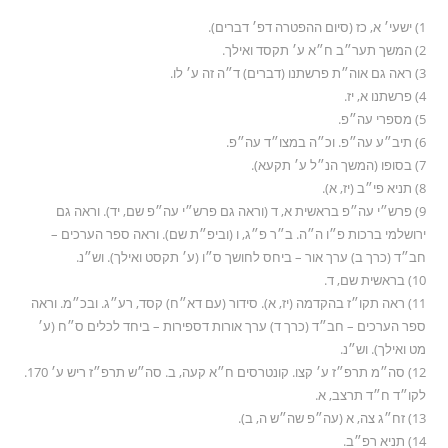
1) ישעי׳ א, כז (סיום ההפטרה דפ׳ דברים).
2) המשך תער״ב ח״א ע׳ תקסד ואילך.
3) ראה גם אוה״ת פרשתנו (דברים) ד״ה זה ע׳ לו.
4) פרשתנו א, יז.
5) מספרי עה״פ.
6) תיב״ע עה״פ. וכ״ה במצו״ד עה״פ.
7) בסופו (המשך הנ״ל ע׳ תקעא).
8) תניא פי״ב (יז, א).
9) פרש״י עה״פ בראשית א, ד (וראה גם פרש״י עה״פ שם, יד). וראה גם
ירושלמי ברכות פ״ו ה״ה. ב״ר פ״ג, ו (וביפ״ת שם). וראה ספר הערכים –
חב״ד (כרך ב) ערך אור – ביחס לחושך ס״ו (ע׳ תקסט ואילך). וש״נ.
10) בראשית שם, ד.
11) ראה תקו״ז בהקדמה (יז, א). סידור (עם דא״ח) קסד, רע״ג. ובכ״מ. וראה
ספר הערכים – חב״ד (כרך ד) ערך אורות דספירות – ביחד לכלים ס״ח (ע׳
מט ואילך). וש״נ.
12) סה״מ תרפ״ז ע׳ קצו. קונטרסים ח״א קעה, ב. סה״ש תרפ״ז ריש ע׳ 170.
לקו״ד ח״ד תרצב, א.
13) זח״ג צה, א (עה״פ שה״ש ה, ב).
14) תניא רפ״ב.