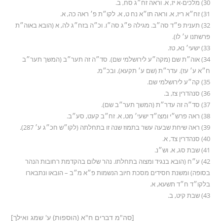
30) מלכים-א יז, א. וראה זח״ג סח, ב.
31) זח״א ריז, א. וראה תו״א נח ט, א. לקו״ת פ׳ ראה כה, א.
32) תענית פ״ד סה״ב. מגילה פ״ג סה״ו. וכ״ה בזח״ג לה, א (הובא באוה״ת
פרשתנו ע׳ לו).
33) ישעי׳ נא, טז.
34) אוה״ת שם (מקה״ע לירושלמי שם). סד״ה זה תער״ב (המשך תער״ב
ח״א ע׳ עז). עדר״ת (שם ע׳ תקעא). ובכ״מ.
35) קה״ע לירושלמי שם.
36) סנהדרין צז, ב.
37) סד״ה זה עדר״ת (המשך תער״ב שם).
38) ראה פרש״י ומצו״ד ישעי׳ מט, א. זח״ב קעט, סע״ב.
39) ראה שיחת שבעה עשר בתמוז שנה זו בתחלתה (לקו״ש חכ״ג ע׳ 287).
40) סנהדרין צד, א.
41) שבת סג, א. וש״נ.
42) ע״ח (הובא בנגיד ומצוה בתחלתו. נהר שלום בהקדמת רחובות הנהר
בסופה) ומשנת חסידים מסכת חיוב הנשמות פ״א מ״ב – הובאו ונתבארו
בלקו״ד ח״ד תשעא, א.
43) שבת קיט, ב.
[סה"מ דברים ח"א (הוספות) ע' שמג ואילך]