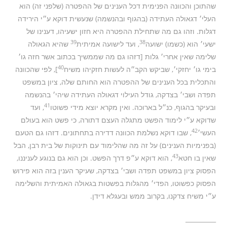
שהתוכן והכוונה הפנימית דכל הענינים של ההפטרה (שלפני זה) הוא
העלי׳ דגאולה העתידה (בהגוף ובהנשמה) שנעשית דוקא ע״י הירידה
דגלות. וזהו גם מה שתחילת ההפטרה היא חזון ישעיהו, דענינו של
39
38
ישעי׳ הוא (כשמו) ישועה
, ועד לישועה אמיתית
שהיא הגאולה
שלימה שאין אחרי׳ גלות [דזהו גם מה שממשיך בכתוב אשר חזה גו׳
40
בימי גו׳ יחזקי׳, שביקש הקב״ה לעשות חזקיהו משיח
], לפי שהכוונה
והתכלית בכל הענינים של ההפטרה הוא החותם שלה, ציון במשפט
תפדה ושבי׳ בצדקה, גודל העילוי דגאולה העתידה שיהי׳ בהנשמה
41
ובעיקר בהגוף, כנ״ל בארוכה. ואין מקרא יוצא מידי פשוטו
, ועד
שדוקא ע״י לימוד הפשט מתגלה העצם דתורה, כי פשט הוא בעולם
42
העשי׳
, שבו דוקא נשלמת הכוונה דדירה בתחתונים. דזהו גם הטעם
(בפנימיות הענינים) על זה מה שהלימוד עם תינוקות של בית רבן, הבל
43
שאין בו חטא
, הוא דוקא ע״פ דרך הפשט. וכן הוא גם בנוגע לעניננו,
הפסוק ציון במשפט תפדה ושבי׳ בצדקה, שעיקר הענין בזה הוא פירוש
הפסוק כפשוטו, הפדי׳ מהגלות בפשטות בגאולה האמיתית והשלימה
ע״י משיח צדקנו, בקרוב ממש ובעגלא דידן.
__________