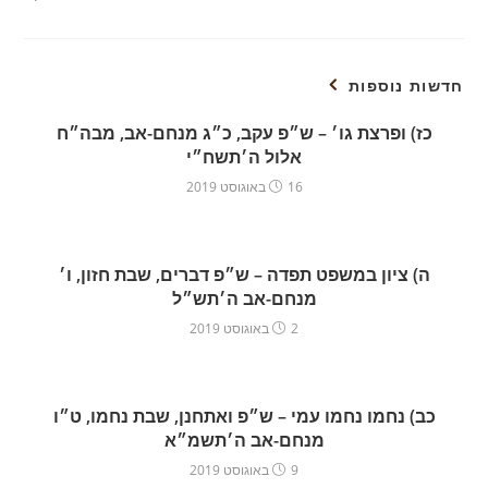
חדשות נוספות
כז) ופרצת גו׳ – ש״פ עקב, כ״ג מנחם-אב, מבה״ח
אלול ה׳תשח״י
16 באוגוסט 2019
ה) ציון במשפט תפדה – ש״פ דברים, שבת חזון, ו׳
מנחם-אב ה׳תש״ל
2 באוגוסט 2019
כב) נחמו נחמו עמי – ש״פ ואתחנן, שבת נחמו, ט״ו
מנחם-אב ה׳תשמ״א
9 באוגוסט 2019