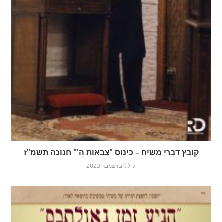
קובץ דברי משיח – כינוס "צבאות ה'" חנוכה תשמ"ז
7 בדצמבר 2023