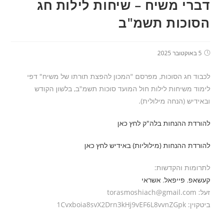
דברי משיח – שיחות לילות חג
הסוכות תשמ"ב
5 באוקטובר 2025
לכבוד חג הסוכות, מפרסם "המכון להפצת תורתו של משיח" דפי
לימוד משיחות לילות חול המועד סוכות תשמ"ב, בלשון הקודש
ובאידיש (הנחה מילולית).
להורדת ההנחות בלה"ק לחץ כאן
להורדת ההנחות (מילוליות) באידיש לחץ כאן
לתרומות והקדשות:
קעשאפ
,
פייפאל
,
אשראי
זעל: torasmoshiach@gmail.com
ביטקוין: 1Cvxboia8svX2Drn3kHj9vEF6L8vvnZGpk