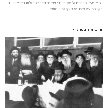
ויה"ר שע"י הדפסת ולימוד "דברי משיח" נזכה להתגלות כ"ק אדמו"ר
מלך המשיח שליט"א תיכף ומיד ממש!
חדשות נוספות